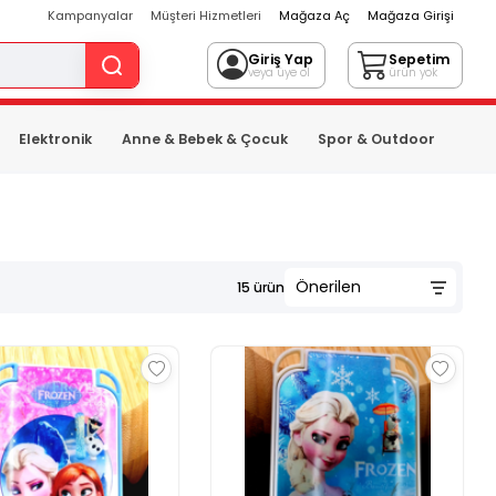
Kampanyalar
Müşteri Hizmetleri
Mağaza Aç
Mağaza Girişi
Giriş Yap
Sepetim
veya üye ol
ürün yok
Elektronik
Anne & Bebek & Çocuk
Spor & Outdoor
15
ürün