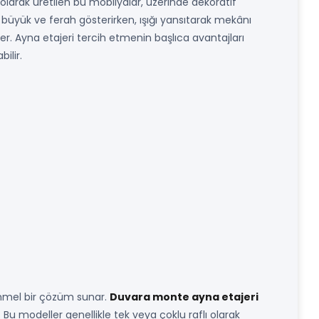
 olarak üretilen bu mobilyalar, üzerinde dekoratif
 büyük ve ferah gösterirken, ışığı yansıtarak mekânı
ker. Ayna etajeri tercih etmenin başlıca avantajları
ilir.
emmel bir çözüm sunar.
Duvara monte ayna etajeri
 Bu modeller genellikle tek veya çoklu raflı olarak