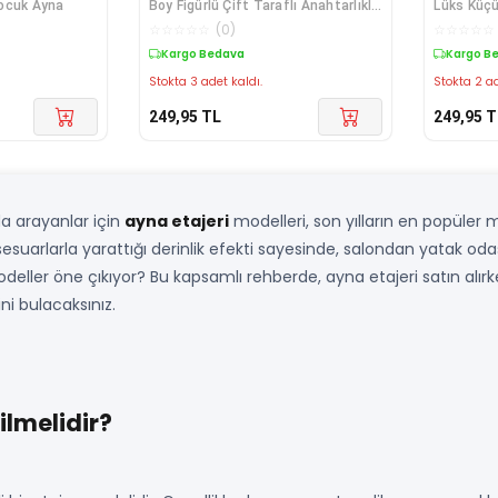
ocuk Ayna
Boy Figürlü Çift Taraflı Anahtarlıklı
Lüks Küçü
A
☆
☆
☆
☆
☆
(
0
)
☆
☆
☆
☆
☆
Kargo Bedava
Kargo B
Stokta 3 adet kaldı.
Stokta 2 ad
249,95
TL
249,95
T
da arayanlar için
ayna etajeri
modelleri, son yılların en popüler m
aksesuarlarla yarattığı derinlik efekti sayesinde, salondan yatak
 modeller öne çıkıyor? Bu kapsamlı rehberde, ayna etajeri satın al
ni bulacaksınız.
ilmelidir?