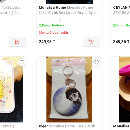
 40x22 Lüks
Monalisa Home
Monalisa Home
CEYLAN 
koratif Çift
Lüks Küçük Boy Çocuk Fırçalı Ayna
23X150 Aç
☆
☆
☆
☆
☆
(
0
)
☆
☆
☆
☆
☆
Kargo Bedava
Kargo B
Stokta 3 adet kaldı.
249,95
TL
345,36
T
 Lüks Üç
Diger
Monalisa Home Lüks Küçük
Monalis