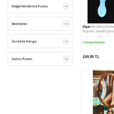
Değerlendirme Puanı
Markalar
Diger
Monalisa Home
Boyutlu Taraklı Çoc
☆
☆
☆
☆
☆
(
0
)
Ücretsiz Kargo
Kargo Bedava
249,95
TL
Satıcı Puanı