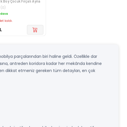
k Boy Çocuk Fırçalı Ayna
(
0
)
edava
et kaldı.
L
obilya parçalarından biri haline geldi. Özellikle dar
 odasına, antreden koridora kadar her mekânda kendine
ırken dikkat etmeniz gereken tüm detayları, en çok