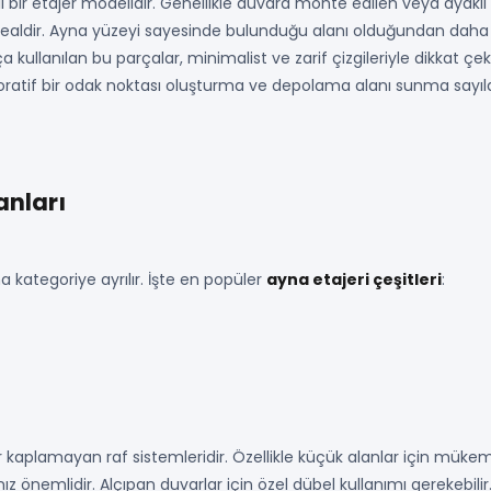
i bir etajer modelidir. Genellikle duvara monte edilen veya ayaklı
n idealdir. Ayna yüzeyi sayesinde bulunduğu alanı olduğundan daha
a kullanılan bu parçalar, minimalist ve zarif çizgileriyle dikkat çe
oratif bir odak noktası oluşturma ve depolama alanı sunma sayılab
anları
a kategoriye ayrılır. İşte en popüler
ayna etajeri çeşitleri
:
kaplamayan raf sistemleridir. Özellikle küçük alanlar için mük
 önemlidir. Alçıpan duvarlar için özel dübel kullanımı gerekebilir.