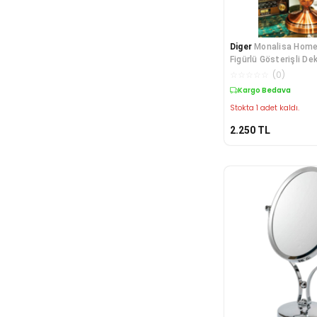
Diger
Monalisa Home
Figürlü Gösterişli De
Boyutl
☆
☆
☆
☆
☆
(
0
)
Kargo Bedava
Stokta 1 adet kaldı.
2.250
TL