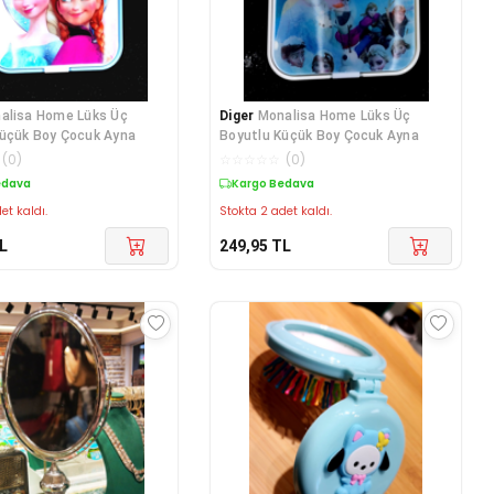
alisa Home Lüks Üç
Diger
Monalisa Home Lüks Üç
Küçük Boy Çocuk Ayna
Boyutlu Küçük Boy Çocuk Ayna
(
0
)
☆
☆
☆
☆
☆
(
0
)
edava
Kargo Bedava
et kaldı.
Stokta 2 adet kaldı.
L
249,95
TL