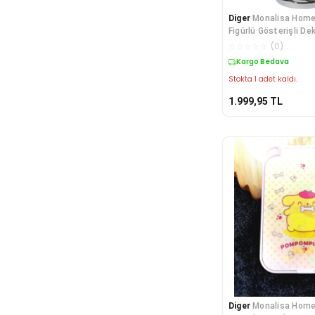
Diger
Monalisa Home
Figürlü Gösterişli De
Boyutl
☆
☆
☆
☆
☆
(
0
)
Kargo Bedava
Stokta 1 adet kaldı.
1.999,95
TL
Diger
Monalisa Home