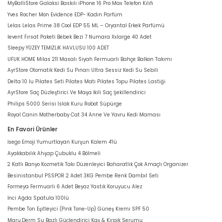
MyBalliStore Galaksi Baskılı iPhone 16 Pro Max Telefon Kılıfı
Yves Rocher Mon Evidence EDP- Kadın Parfüm
Lelas Lelas Prime 38 Cool EDP 55 ML – Oryantal Erkek Parfümü
levent Fırsat Paketi Bebek Bezi 7 Numara Xxlarge 40 Adet
Sleepy YÜZEY TEMİZLİK HAVLUSU 100 ADET
UFUK HOME Milas 211 Masalı Siyah Fermuarlı Bahçe Balkon Takımı
AyrStore Otomatik Kedi Su Pınarı Ultra Sessiz Kedi Su Sebili
Delta 10 lu Pilates Seti Pilates Matı Pilates Topu Pilates Lastiği
AyrStore Saç Düzleştirici Ve Maşa İkili Saç Şekillendirici
Philips 5000 Serisi Islak Kuru Robot Süpürge
Royal Canin Motherbaby Cat 34 Anne Ve Yavru Kedi Maması
En Favori Ürünler
İsego Emoji Yumurtlayan Kurşun Kalem 4'lü
Ayakkabılık Ahşap Çubuklu 4 Bölmeli
2 Katlı Banyo Kozmetik Takı Düzenleyici Baharatlık Çok Amaçlı Organizer
Besinistanbul PSSPOR 2 Adet 3KG Pembe Renk Dambıl Seti
Formeya Fermuarlı 6 Adet Beyaz Yastık Koruyucu Alez
İnci Ağda Spatula 100lü
Pembe Ton Eşitleyici (Pink Tone-Up) Güneş Kremi SPF 50
Maru.Derm Su Bazlı Güçlendirici Kaş & Kirpik Serumu