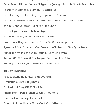
Delta Squat Pilates Jimnastik Egzersiz Çubuğu Portable Studio Squat Bar
Dekoratif Strafor Köpük Çıta (5 CM GENİŞLİK)
beaulis Drag It Inkpen Keçe Uçlu Eyeliner 196 Brown
Regular Show Mordecai & Rigby Haters Gonna Hate Erkek Cüzdan
Kadın Puantiye Desenli Mini Şort Etek Siyah
Lastik Boyama Yazma Kalemi Beyaz
Kadın Inci Kolye , Küpe , Bileklik Set -8 Mm
Sıkılaştırıcı, Bölgesel İncelme, Selülit Ve Çatlak Karşıtı, Slim
Bymeyla Güçlü Kadınlara Özel Tasarımlı Oto Kokusu Dikiz Ayna Süsü
Narkalıp Yuvarlak Kek Kalıbı Derinlik 15cm Çap 12cm
Arzum AR5028 Lisa XL Saç Maşası Seramik Plaka 32mm
60 Parça 12 Kişilik Çatal Kaşık Seti Hasır Model
En Çok Satanlar
Acousticworld Hello Kitty Peluş Oyuncak
Timberback Core Sırt Çantası
Timberland Tdwgf2183201 Kol Saati
Ahşap Marin Deniz Feneri Dekoratif Hediyelik
Bee Garden Sivi Propolis Ekstrakt
Columbia Erkek Mont - White Out İi Omni-Heat™