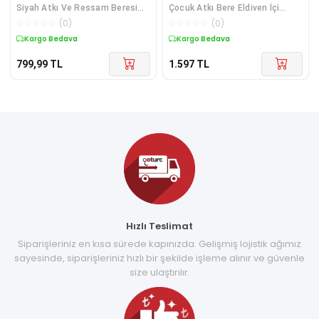
Siyah Atkı Ve Ressam Beresi
Çocuk Atkı Bere Eldiven İçi
Seti, Yılbaşı Hediyesi
Polarlı 3'lü Takım 24170-01
☆
☆
☆
☆
☆
(
0
)
☆
☆
☆
☆
☆
(
0
)
Kargo Bedava
Kargo Bedava
799,99
TL
1.597
TL
Hızlı Teslimat
Siparişleriniz en kısa sürede kapınızda. Gelişmiş lojistik ağımız
sayesinde, siparişleriniz hızlı bir şekilde işleme alınır ve güvenle
size ulaştırılır.