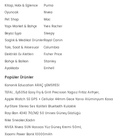
Kitap, Hobi & Eğlence
Puma
Oyuncak
Nivea
Pet Shop
Mac
Yapı Market & Bahçe
Yves Rocher
Beyaz Eşya
Sleepy
Sağlık & Medikal Ürünler
Royal Canin
Takı, Saat & Aksesuar
Columbia
Elektrikli Ev Aletleri
Fisher Price
Bahçe & Balkon
Stanley
Ayakkabı
Einhell
Popüler Ürünler
Kanonik Education ARAÇ ŞEMSİYESİ
TEFAL , Ey505d Easy Fry & Grill Precision Yağsız Fritöz Airfryer,
Apple Watch SE GPS + Cellular 44mm Gece Yarısı Alüminyum Kasa
AyrStore Stereo Ses Kaliteli Bluetooth Kulaklık
Ray-Ban 4340 710/M2 50 Unisex Güneş Gözlüğü
Nike Sneaker,Kadın
NIVEA Nivea SUN Hassas Yüz Güneş Kremi 50ml,
Xiaomi Power Bank 10000mAh