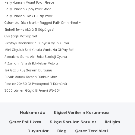
Helly Hansen Mount Polar Fleece
Helly Hansen Zippy Polar Mont
Helly Hansen Block Fullzip Polar
Columbia Erkek Mont - Rugged Path Omni-Heat™
Einhell Te-Hv Akülü El Süpürgesi
Cvs Şarjli Matkap Seti
Playtoys Dinazorların Dünyası Oyun Kumu
Mini Okçuluk Seti Kutulu Vantuzlu Ok Yay Seti
Abbalone Sumo Akil Zeka Strateji Oyunu
4 Zamanlı Vitesli Bot-Tekne Motoru
Tek Gözlü Kuş Gözlem Dürbünü
Büyük Mercek Korsan Dürbün Mavi
Breaker 20×50 Ct Profesyonel El Dürbünü
3000 Lümen Güçlü El Feneri Wt-604
Hakkımızda
Kişisel Verilerin Korunması
Çerez Politikası
Sıkça Sorulan Sorular
İletişim
Duyurular
Blog
Çerez Tercihleri