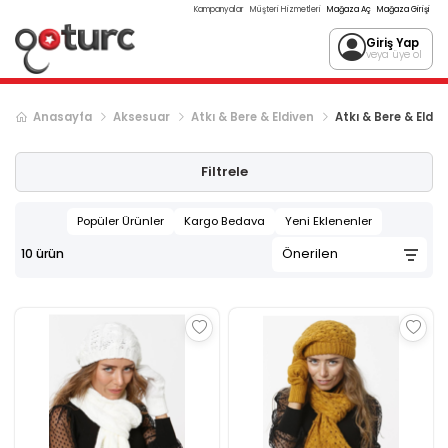
Kampanyalar
Müşteri Hizmetleri
Mağaza Aç
Mağaza Girişi
Giriş Yap
veya üye ol
Anasayfa
Aksesuar
Atkı & Bere & Eldiven
Atkı & Bere & Eldiv
Filtrele
Popüler Ürünler
Kargo Bedava
Yeni Eklenenler
10
ürün