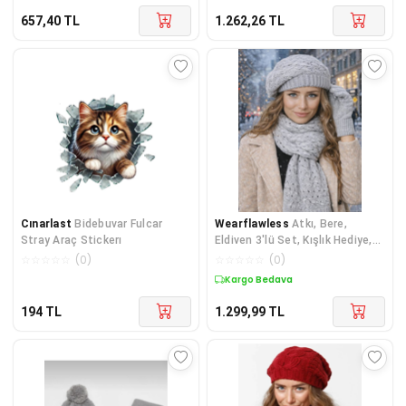
657,40
TL
1.262,26
TL
Cınarlast
Bidebuvar Fulcar
Wearflawless
Atkı, Bere,
Stray Araç Stickerı
Eldiven 3'lü Set, Kışlık Hediye,
Kadınlar için Hediye
☆
☆
☆
☆
☆
(
0
)
☆
☆
☆
☆
☆
(
0
)
Kargo Bedava
194
TL
1.299,99
TL