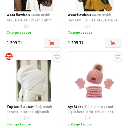
Wearflawless
Kadın Kışlık 3'lü
Wearflawless
Kadın Kışlık
Atkı, Bere ve Eldiven Takımı
Ressam 3'lü Set Atkı, Bere ve
Eldiven Takımı
☆
☆
☆
☆
☆
(
0
)
☆
☆
☆
☆
☆
(
0
)
Kargo Bedava
Kargo Bedava
1.299
TL
1.299
TL
Toptan Bulurum
Bağlamalı
AyrStore
3'ü 1 arada çocuk
Tesettür Bone Bağlamalı
kışlık bere, atkı, eldiven seti
Bandana Beyaz 5 Adet
☆
☆
☆
☆
☆
(
0
)
☆
☆
☆
☆
☆
(
0
)
Kargo Bedava
Kargo Bedava