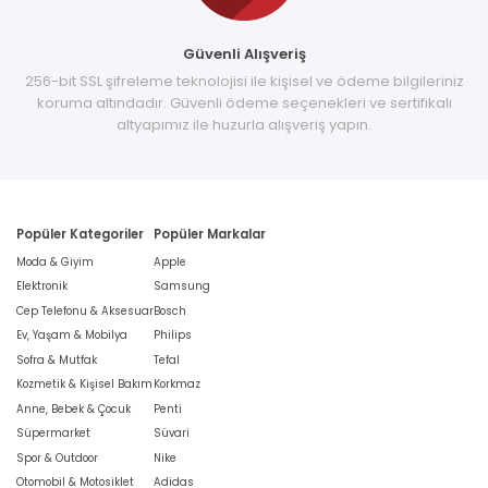
Güvenli Alışveriş
256-bit SSL şifreleme teknolojisi ile kişisel ve ödeme bilgileriniz
koruma altındadır. Güvenli ödeme seçenekleri ve sertifikalı
altyapımız ile huzurla alışveriş yapın.
Popüler Kategoriler
Popüler Markalar
Moda & Giyim
Apple
Elektronik
Samsung
Cep Telefonu & Aksesuar
Bosch
Ev, Yaşam & Mobilya
Philips
Sofra & Mutfak
Tefal
Kozmetik & Kişisel Bakım
Korkmaz
Anne, Bebek & Çocuk
Penti
Süpermarket
Süvari
Spor & Outdoor
Nike
Otomobil & Motosiklet
Adidas