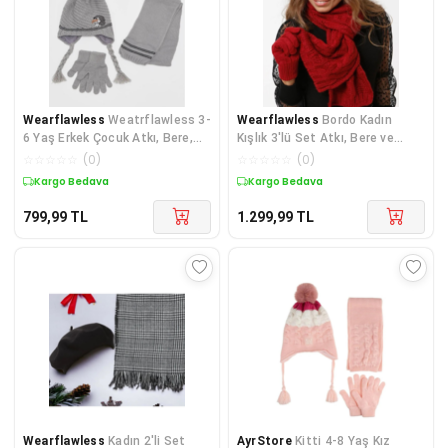
Wearflawless
Weatrflawless 3-
Wearflawless
Bordo Kadın
6 Yaş Erkek Çocuk Atkı, Bere,
Kışlık 3'lü Set Atkı, Bere ve
Eldiven 3'lü Takım
Eldiven Takımı
☆
☆
☆
☆
☆
(
0
)
☆
☆
☆
☆
☆
(
0
)
Kargo Bedava
Kargo Bedava
799,99
TL
1.299,99
TL
Wearflawless
Kadın 2'li Set
AyrStore
Kitti 4-8 Yaş Kız