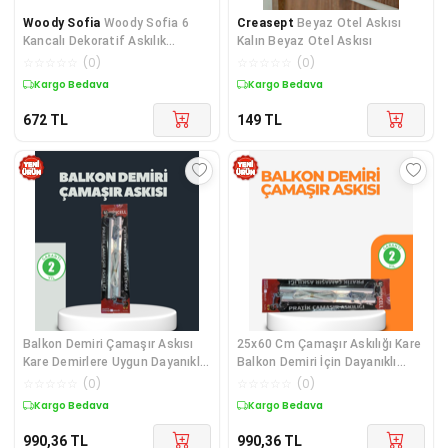
Woody Sofia
Woody Sofia 6
Creasept
Beyaz Otel Askısı
Kancalı Dekoratif Askılık
Kalın Beyaz Otel Askısı
Mutfak Banyo Duvar Yüzeyi
☆
☆
☆
☆
☆
(
0
)
☆
☆
☆
☆
☆
(
0
)
Kargo Bedava
Kargo Bedava
672
TL
149
TL
Balkon Demiri Çamaşır Askısı
25x60 Cm Çamaşır Askılığı Kare
Kare Demirlere Uygun Dayanıklı
Balkon Demiri İçin Dayanıklı
Tasarım - Lisinya Diğer
Tasarım - Lisinya Diğer
☆
☆
☆
☆
☆
(
0
)
☆
☆
☆
☆
☆
(
0
)
Kargo Bedava
Kargo Bedava
990,36
TL
990,36
TL