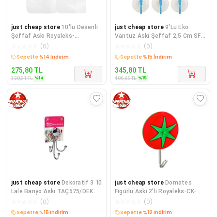
just cheap store
10'lu Desenli
just cheap store
9'Lu Eko
Şeffaf Askı Royaleks-
Vantuz Askı Şeffaf 2,5 Cm SF-
CLKN1778
855
☆
☆
☆
☆
☆
(
0
)
☆
☆
☆
☆
☆
(
0
)
Sepette %14 İndirim
Sepette %15 İndirim
275,80
TL
345,80
TL
%
14
%
15
320,91
TL
406,65
TL
just cheap store
Dekoratif 3 'lü
just cheap store
Domates
Lale Banyo Askı TAÇ575/DEK
Figürlü Askı 2'li Royaleks-CK-
976
☆
☆
☆
☆
☆
(
0
)
☆
☆
☆
☆
☆
(
0
)
Sepette %15 İndirim
Sepette %12 İndirim