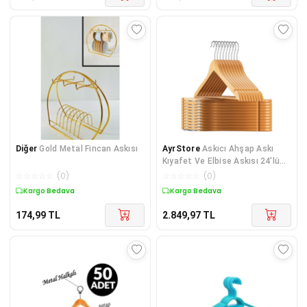
Diğer
Gold Metal Fincan Askısı
AyrStore
Askıcı Ahşap Askı
Kıyafet Ve Elbise Askısı 24'lü
Setleraa-869884563210
☆
☆
☆
☆
☆
(
0
)
☆
☆
☆
☆
☆
(
0
)
Kargo Bedava
Kargo Bedava
174,99
TL
2.849,97
TL