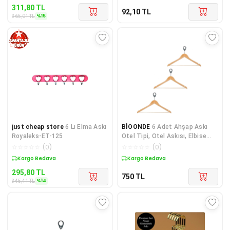
311,80
TL
92,10
TL
%
15
365,01
TL
just cheap store
6 Lı Elma Askı
BİOONDE
6 Adet Ahşap Askı
Royaleks-ET-125
Otel Tipi, Otel Askısı, Elbise
Askısı,
☆
☆
☆
☆
☆
(
0
)
☆
☆
☆
☆
☆
(
0
)
Sepette %14 İndirim
Kargo Bedava
295,80
TL
750
TL
%
14
345,41
TL