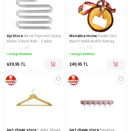
AyrStore
Metal Pantolon Eşarp
Monalisa Home
Renkli Yeni
Askısı 5 Katlı Askı - 3 Adet
Nesil Parlak Kadife Kumaş
Telefon Askısı
☆
☆
☆
☆
☆
(
0
)
☆
☆
☆
☆
☆
(
0
)
Kargo Bedava
Kargo Bedava
639,95
TL
249,95
TL
just cheap store
1 Adet Ahşap
just cheap store
Papatya