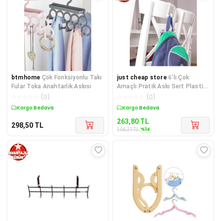
btmhome
Çok Fonksiyonlu Takı
just cheap store
6'lı Çok
Fular Toka Anahtarlık Askısı
Amaçlı Pratik Askı Sert Plastik
Royaleks-GMP-799-OP-8
☆
☆
☆
☆
☆
(
0
)
☆
☆
☆
☆
☆
(
0
)
Kargo Bedava
Sepette %14 İndirim
263,80
TL
298,50
TL
%
14
306,21
TL