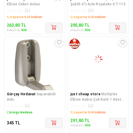
Elbise Ceket Askısı
Şekilli 6'lı Askı Royaleks-ET-115
☆
☆
☆
☆
☆
(
0
)
☆
☆
☆
☆
☆
(
0
)
Sepette %14 İndirim
Sepette %14 İndirim
263,80
TL
295,80
TL
%
14
%
14
306,21
TL
345,41
TL
Gürçay Hırdavat
Kapanabilir
just cheap store
Multiplex
Askı
Elbise Askısı Çok Katlı 1 Adet
42x37 BRNS 20894
☆
☆
☆
☆
☆
(
0
)
☆
☆
☆
☆
☆
(
0
)
Kargo Bedava
Sepette %14 İndirim
291,80
TL
345
TL
%
14
340,50
TL