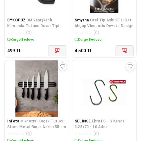
BYKOPUZ
3M Yapışkanlı
Smyrna
Otel Tip Askı 20 Li Set
Kumanda Tutucu Duvar Tipi
Ahşap Vincentis Devoto Design
(5284)
☆
☆
☆
☆
☆
(
0
)
☆
☆
☆
☆
☆
(
0
)
Kargo Bedava
Kargo Bedava
499
TL
4.500
TL
İnfeta
Mıknatıslı Bıçak Tutucu
SELİNSE
Ebru ES - S Kanca
Stand Metal Bıçak Askısı 55 cm
3,25x70 - 10 Adet
☆
☆
☆
☆
☆
(
0
)
☆
☆
☆
☆
☆
(
0
)
Kargo Bedava
Kargo Bedava