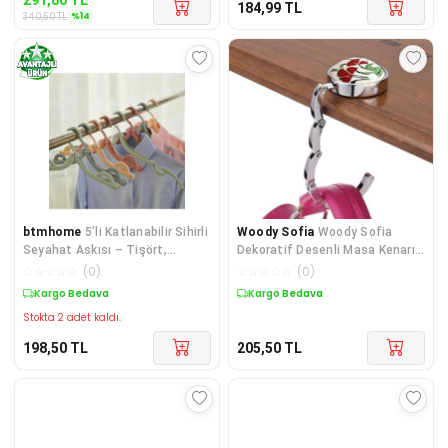
184,99
TL
%
14
340,50
TL
btmhome
5’li Katlanabilir Sihirli
Woody Sofia
Woody Sofia
Seyahat Askısı – Tişört,
Dekoratif Desenli Masa Kenarı
Gömlek, Elbise, Pantolon Ve
Çanta Askı Aparatı Alet
☆
☆
☆
☆
☆
(
0
)
☆
☆
☆
☆
☆
(
0
)
Etek Askılığı
Kargo Bedava
Kargo Bedava
Stokta 2 adet kaldı.
198,50
TL
205,50
TL