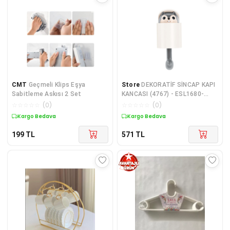
CMT
Geçmeli Klips Eşya
Store
DEKORATİF SİNCAP KAPI
Sabitleme Askısı 2 Set
KANCASI (4767) - ESL1680-
3009
☆
☆
☆
☆
☆
(
0
)
☆
☆
☆
☆
☆
(
0
)
Kargo Bedava
Kargo Bedava
199
TL
571
TL