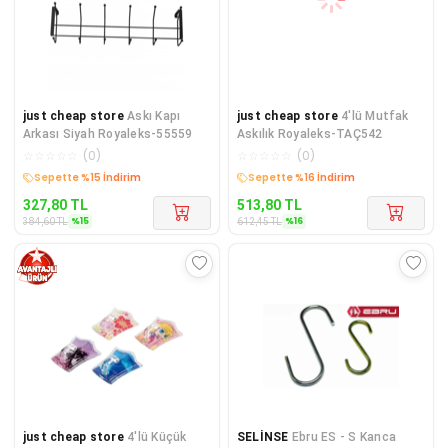
just cheap store
Askı Kapı
just cheap store
4'lü Mutfak
Arkası Siyah Royaleks-55559
Askılık Royaleks-TAÇ542
☆
☆
☆
☆
☆
(
0
)
☆
☆
☆
☆
☆
(
0
)
Sepette %15 İndirim
Sepette %16 İndirim
327,80
TL
513,80
TL
%
15
%
16
384,60
TL
612,45
TL
just cheap store
4'lü Küçük
SELİNSE
Ebru ES - S Kanca