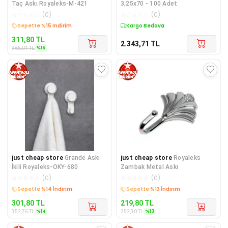
Taç Askı Royaleks-M-421
3,25x70 - 100 Adet
☆
☆
☆
☆
☆
(
0
)
☆
☆
☆
☆
☆
(
0
)
Sepette %15 İndirim
Kargo Bedava
311,80
TL
2.343,71
TL
%
15
365,01
TL
just cheap store
Grande Askı
just cheap store
Royaleks
İkili Royaleks-OKY-680
Zambak Metal Askı
☆
☆
☆
☆
☆
(
0
)
☆
☆
☆
☆
☆
(
0
)
Sepette %14 İndirim
Sepette %13 İndirim
301,80
TL
219,80
TL
%
14
%
13
352,76
TL
252,30
TL