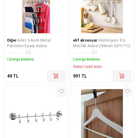
Diğer
Adet 5 Katlı Metal
elif aksesuar
Alüminyum 5’Li
Pantolon Eşarp Askısı
Mutfak Askısı (Silwer) 52*11*12
☆
☆
☆
☆
☆
(
0
)
☆
☆
☆
☆
☆
(
0
)
Kargo Bedava
Kargo Bedava
Stokta 1 adet kaldı.
49
TL
991
TL