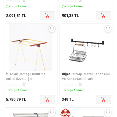
☆
☆
☆
☆
☆
(
0
)
☆
☆
☆
☆
☆
(
0
)
Kargo Bedava
Kargo Bedava
2.091,81
TL
901,38
TL
İp Askılı Çamaşır Kurutma
Diğer
Ferforje Metal Sepet Askı
Askısı 5224 Diğer
Ve Kanca Seti Siyah
☆
☆
☆
☆
☆
(
0
)
☆
☆
☆
☆
☆
(
0
)
Kargo Bedava
Kargo Bedava
5.780,79
TL
349
TL