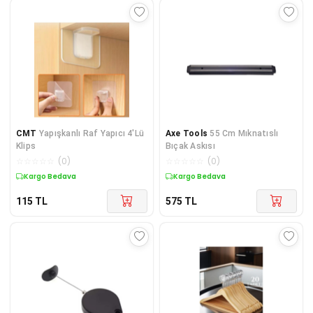
CMT
Yapışkanlı Raf Yapıcı 4'Lü
Axe Tools
55 Cm Mıknatıslı
Klips
Bıçak Askısı
☆
☆
☆
☆
☆
(
0
)
☆
☆
☆
☆
☆
(
0
)
Kargo Bedava
Kargo Bedava
115
TL
575
TL