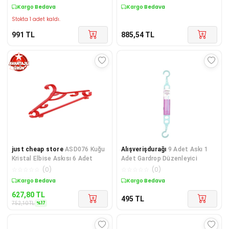
Kargo Bedava
Kargo Bedava
Stokta 1 adet kaldı.
991
TL
885,54
TL
just cheap store
ASD076 Kuğu
Alışverişdurağı
9 Adet Askı 1
Kristal Elbise Askısı 6 Adet
Adet Gardrop Düzenleyici
☆
☆
☆
☆
☆
(
0
)
☆
☆
☆
☆
☆
(
0
)
Sepette %17 İndirim
Kargo Bedava
627,80
TL
495
TL
%
17
752,10
TL