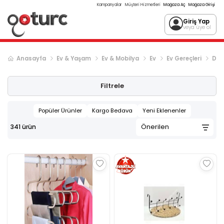
Kampanyalar
Müşteri Hizmetleri
Mağaza Aç
Mağaza Girişi
Giriş Yap
veya üye ol
Anasayfa
Ev & Yaşam
Ev & Mobilya
Ev
Ev Gereçleri
Dep
Sonraki ürün sayfası, sayfa
2
Filtrele
Popüler Ürünler
Kargo Bedava
Yeni Eklenenler
341
ürün