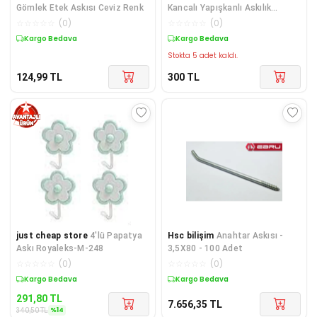
Gömlek Etek Askısı Ceviz Renk
Kancalı Yapışkanlı Askılık
Mutfak Banyo Duvar Yüz
☆
☆
☆
☆
☆
(
0
)
☆
☆
☆
☆
☆
(
0
)
Kargo Bedava
Kargo Bedava
Stokta 5 adet kaldı.
124,99
TL
300
TL
just cheap store
4'lü Papatya
Hsc bilişim
Anahtar Askısı -
Askı Royaleks-M-248
3,5X80 - 100 Adet
☆
☆
☆
☆
☆
(
0
)
☆
☆
☆
☆
☆
(
0
)
Sepette %14 İndirim
Kargo Bedava
291,80
TL
7.656,35
TL
%
14
340,50
TL