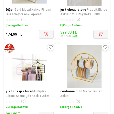
Diğer
Gold Metal Kahve Fincan
just cheap store
Plastik Elbise
Düzenleyici Askı Aparatı
Askısı 12 Li Royaleks-L009
☆
☆
☆
☆
☆
(
0
)
☆
☆
☆
☆
☆
(
0
)
Kargo Bedava
Sepette %16 İndirim
529,80
TL
174,99
TL
%
16
632,06
TL
just cheap store
Multiplex
ceohome
Gold Metal Fincan
Elbise Askısı Çok Katlı 1 Adet
Askısı
42x37 Royaleks-BRNS 2089
☆
☆
☆
☆
☆
(
0
)
☆
☆
☆
☆
☆
(
0
)
Sepette %14 İndirim
Kargo Bedava
291,80
TL