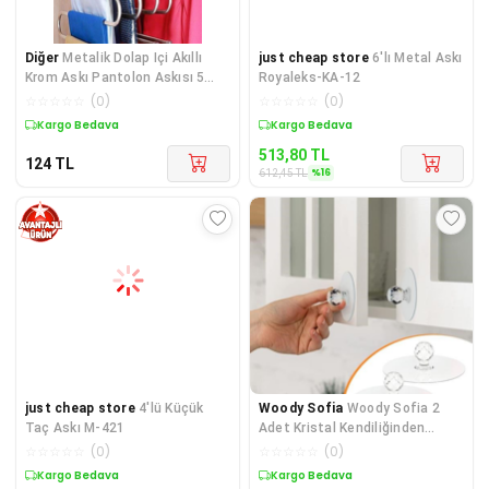
Diğer
Metalik Dolap Içi Akıllı
just cheap store
6'lı Metal Askı
Krom Askı Pantolon Askısı 5
Royaleks-KA-12
Katlı
☆
☆
☆
☆
☆
(
0
)
☆
☆
☆
☆
☆
(
0
)
Kargo Bedava
Sepette %16 İndirim
513,80
TL
124
TL
%
16
612,45
TL
just cheap store
4'lü Küçük
Woody Sofia
Woody Sofia 2
Taç Askı M-421
Adet Kristal Kendiliğinden
Güçlü Yapışkanlı Kulp As
☆
☆
☆
☆
☆
(
0
)
☆
☆
☆
☆
☆
(
0
)
Sepette %15 İndirim
Kargo Bedava