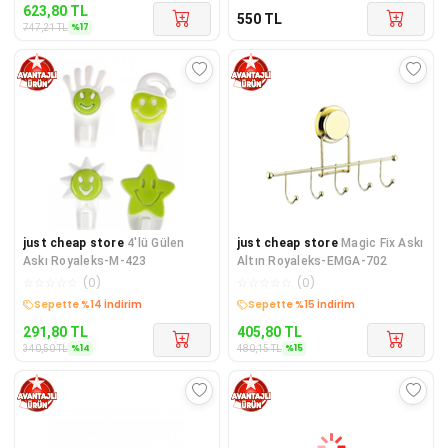
623,80
TL
550
TL
%
17
747,21
TL
just cheap store
4'lü Gülen
just cheap store
Magic Fix Askı
Askı Royaleks-M-423
Altın Royaleks-EMGA-702
☆
☆
☆
☆
☆
(
0
)
☆
☆
☆
☆
☆
(
0
)
Sepette %14 İndirim
Sepette %15 İndirim
291,80
TL
405,80
TL
%
14
%
15
340,50
TL
480,15
TL