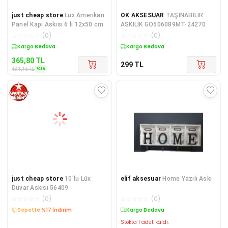
just cheap store
Lüx Amerikan
OK AKSESUAR
TAŞINABİLİR
Panel Kapı Askısı 6 lı 12x50 cm
ASKILIK GO506089MT-24270
☆
☆
☆
☆
☆
(
0
)
☆
☆
☆
☆
☆
(
0
)
Sepette %15 İndirim
Kargo Bedava
365,80
TL
299
TL
%
15
431,16
TL
just cheap store
10'lu Lüx
elif aksesuar
Home Yazılı Askı
Duvar Askısı 56409
☆
☆
☆
☆
☆
(
0
)
☆
☆
☆
☆
☆
(
0
)
Kargo Bedava
Kargo Bedava
Stokta 1 adet kaldı.