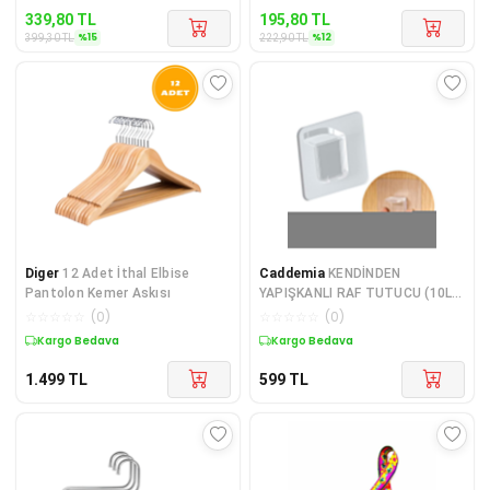
339,80
TL
195,80
TL
%
15
%
12
399,30
TL
222,90
TL
Diger
12 Adet İthal Elbise
Caddemia
KENDİNDEN
Pantolon Kemer Askısı
YAPIŞKANLI RAF TUTUCU (10LU
PAKET FİYATI) (4434)
☆
☆
☆
☆
☆
(
0
)
☆
☆
☆
☆
☆
(
0
)
Kargo Bedava
Kargo Bedava
1.499
TL
599
TL