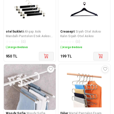
otel bukleti
Ahşap Askı
Creasept
Siyah Otel Askısı
Mandallı Pantolon Etek Askısı
Kalın Siyah Otel Askısı
Siyah Renk 8 Adet
☆
☆
☆
☆
☆
(
0
)
☆
☆
☆
☆
☆
(
0
)
Kargo Bedava
Kargo Bedava
950
TL
199
TL
Woody Sofia
Woody Sofia
Diğer
Metal Pantalon Eşarp