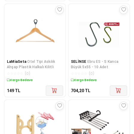
LaMiaSeta
Otel Tipi Askılık
SELİNSE
Ebru ES - S Kanca
Ahşap Plastik Halkalı Kilitli
Büyük 5x55 - 10 Adet
☆
☆
☆
☆
☆
(
0
)
☆
☆
☆
☆
☆
(
0
)
Kargo Bedava
Kargo Bedava
149
TL
704,20
TL