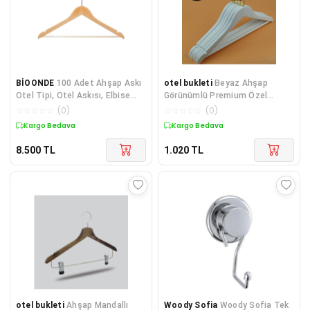
BİOONDE
100 Adet Ahşap Askı
otel bukleti
Beyaz Ahşap
Otel Tipi, Otel Askısı, Elbise
Görünümlü Premium Özel
Askısı, Askı
Amerikan Kancalı Askı 12 Adet
☆
☆
☆
☆
☆
(
0
)
☆
☆
☆
☆
☆
(
0
)
Kargo Bedava
Kargo Bedava
8.500
TL
1.020
TL
otel bukleti
Ahşap Mandallı
Woody Sofia
Woody Sofia Tek