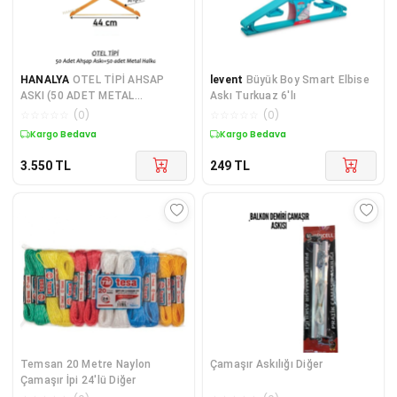
HANALYA
OTEL TİPİ AHSAP
levent
Büyük Boy Smart Elbise
ASKI (50 ADET METAL
Askı Turkuaz 6'lı
HALKA+50 ADET AHŞAP ASKI)
☆
☆
☆
☆
☆
(
0
)
☆
☆
☆
☆
☆
(
0
)
Kargo Bedava
Kargo Bedava
3.550
TL
249
TL
Temsan 20 Metre Naylon
Çamaşır Askılığı Diğer
Çamaşır İpi 24'lü Diğer