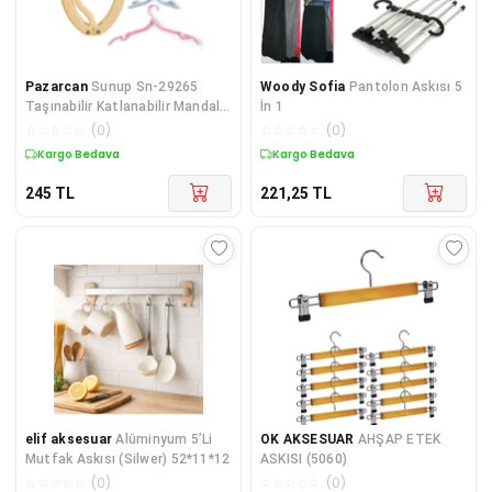
Pazarcan
Sunup Sn-29265
Woody Sofia
Pantolon Askısı 5
Taşınabilir Katlanabilir Mandallı
İn 1
Seyahat Askılık
☆
☆
☆
☆
☆
(
0
)
☆
☆
☆
☆
☆
(
0
)
Kargo Bedava
Kargo Bedava
245
TL
221,25
TL
elif aksesuar
Alüminyum 5’Li
OK AKSESUAR
AHŞAP ETEK
Mutfak Askısı (Silwer) 52*11*12
ASKISI (5060)
☆
☆
☆
☆
☆
(
0
)
☆
☆
☆
☆
☆
(
0
)