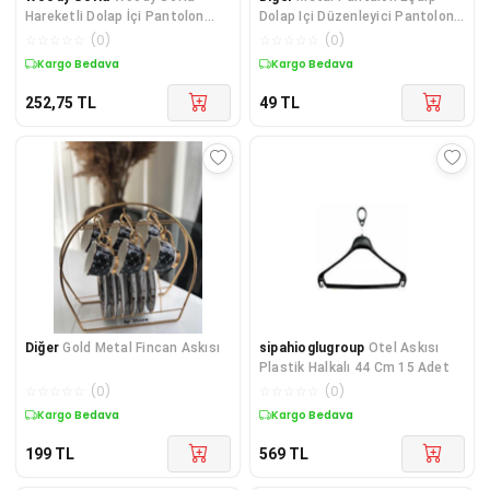
Hareketli Dolap İçi Pantolon
Dolap Içi Düzenleyici Pantolon
Kravat Şal Askı Sistemi
Askısı 5 Katlı 1 Adet
☆
☆
☆
☆
☆
(
0
)
☆
☆
☆
☆
☆
(
0
)
Kargo Bedava
Kargo Bedava
252,75
TL
49
TL
Diğer
Gold Metal Fincan Askısı
sipahioglugroup
Otel Askısı
Plastik Halkalı 44 Cm 15 Adet
☆
☆
☆
☆
☆
(
0
)
☆
☆
☆
☆
☆
(
0
)
Kargo Bedava
Kargo Bedava
199
TL
569
TL