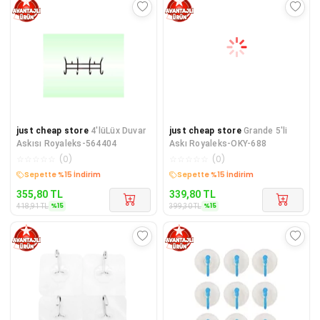
just cheap store
4'lüLüx Duvar
just cheap store
Grande 5'li
Askısı Royaleks-564404
Askı Royaleks-OKY-688
☆
☆
☆
☆
☆
(
0
)
☆
☆
☆
☆
☆
(
0
)
Sepette %15 İndirim
Sepette %15 İndirim
355,80
TL
339,80
TL
%
15
%
15
418,91
TL
399,30
TL