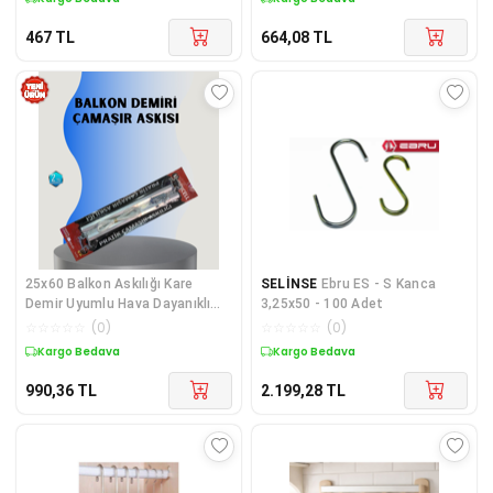
467
TL
664,08
TL
25x60 Balkon Askılığı Kare
SELİNSE
Ebru ES - S Kanca
Demir Uyumlu Hava Dayanıklı
3,25x50 - 100 Adet
Çamaşır Askısı - Lisinya Diğer
☆
☆
☆
☆
☆
(
0
)
☆
☆
☆
☆
☆
(
0
)
Kargo Bedava
Kargo Bedava
990,36
TL
2.199,28
TL