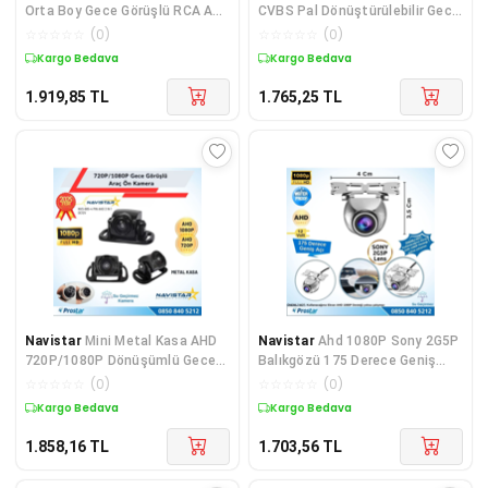
Orta Boy Gece Görüşlü RCA AV
CVBS Pal Dönüştürülebilir Gece
Soketli Kamyon Tır
Görüşlü Mini M
☆
☆
☆
☆
☆
(
0
)
☆
☆
☆
☆
☆
(
0
)
Kargo Bedava
Kargo Bedava
1.919,85
TL
1.765,25
TL
Navistar
Mini Metal Kasa AHD
Navistar
Ahd 1080P Sony 2G5P
720P/1080P Dönüşümlü Gece
Balıkgözü 175 Derece Geniş
Görüşlü Araç Kamera
Açılı Araç Geri Gö
☆
☆
☆
☆
☆
(
0
)
☆
☆
☆
☆
☆
(
0
)
Kargo Bedava
Kargo Bedava
1.858,16
TL
1.703,56
TL