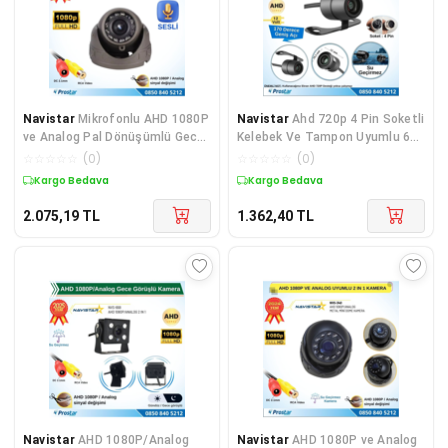
Navistar
Mikrofonlu AHD 1080P
Navistar
Ahd 720p 4 Pin Soketli
ve Analog Pal Dönüşümlü Gece
Kelebek Ve Tampon Uyumlu 6
Görüşlü Mini Me
Mt 4 Pin Kablol
☆
☆
☆
☆
☆
(
0
)
☆
☆
☆
☆
☆
(
0
)
Kargo Bedava
Kargo Bedava
2.075,19
TL
1.362,40
TL
Navistar
AHD 1080P/Analog
Navistar
AHD 1080P ve Analog