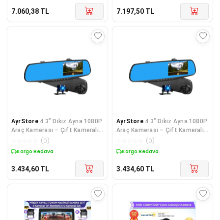
7.060,38
TL
7.197,50
TL
AyrStore
4.3” Dikiz Ayna 1080P
AyrStore
4.3” Dikiz Ayna 1080P
Araç Kamerası – Çift Kameralı
Araç Kamerası – Çift Kameralı
+ Arka Kamera
+ Arka Kamera
☆
☆
☆
☆
☆
(
0
)
☆
☆
☆
☆
☆
(
0
)
Kargo Bedava
Kargo Bedava
3.434,60
TL
3.434,60
TL