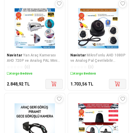
Navistar
Yan Araç Kamerası
Navistar
Mikrofonlu AHD 1080P
AHD 720P ve Analog PAL Mini
ve Analog Pal Çevrilebilir
(Silver Gri) Özel T
Plastik Mini Dome
☆
☆
☆
☆
☆
(
0
)
☆
☆
☆
☆
☆
(
0
)
Kargo Bedava
Kargo Bedava
2.848,92
TL
1.703,56
TL