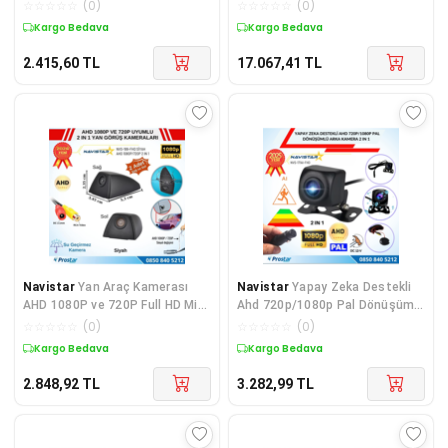
Görüş Kamerası
Kayıtlı 320 Gb Har
☆
☆
☆
☆
☆
(
0
)
☆
☆
☆
☆
☆
(
0
)
Kargo Bedava
Kargo Bedava
2.415,60
TL
17.067,41
TL
Navistar
Yan Araç Kamerası
Navistar
Yapay Zeka Destekli
AHD 1080P ve 720P Full HD Mini
Ahd 720p/1080p Pal Dönüşümlü
(Siyah) Özel Tas
2 IN 1 Geri Görü
☆
☆
☆
☆
☆
(
0
)
☆
☆
☆
☆
☆
(
0
)
Kargo Bedava
Kargo Bedava
2.848,92
TL
3.282,99
TL