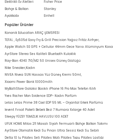
Elektrikli Ev Aletleri
Fisher Price
Bahçe & Balkon
Stanley
Ayakkabı
Einhell
Popüler Ürünler
Kanonik Education ARAÇ ŞEMSİYESİ
TEFAL , Ey505d Easy Fry & Grill Precision Yağsız Fritöz Airfryer,
Apple Watch SE GPS + Cellular 44mm Gece Yarısı Alüminyum Kasa
AyrStore Stereo Ses Kaliteli Bluetooth Kulaklık
Ray-Ban 4340 710/M2 50 Unisex Güneş Gözlüğü
Nike Sneaker,Kadın
NIVEA Nivea SUN Hassas Yüz Güneş Kremi 50ml,
Xiaomi Power Bank 10000mAh
MyBalliStore Galaksi Baskılı iPhone 16 Pro Max Telefon Kılıfı
Yves Rocher Mon Evidence EDP- Kadın Parfüm
Lelas Lelas Prime 38 Cool EDP 55 ML – Oryantal Erkek Parfümü
levent Fırsat Paketi Bebek Bezi 7 Numara Xxlarge 40 Adet
Sleepy YÜZEY TEMİZLİK HAVLUSU 100 ADET
UFUK HOME Milas 211 Masalı Siyah Fermuarlı Bahçe Balkon Takımı
AyrStore Otomatik Kedi Su Pınarı Ultra Sessiz Kedi Su Sebili
Delta 10 lu Pilates Seti Pilates Matı Pilates Topu Pilates Lastiği