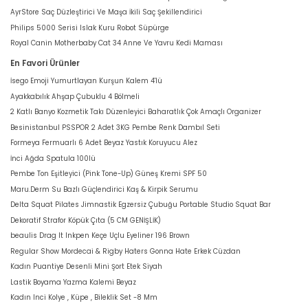
AyrStore Saç Düzleştirici Ve Maşa İkili Saç Şekillendirici
Philips 5000 Serisi Islak Kuru Robot Süpürge
Royal Canin Motherbaby Cat 34 Anne Ve Yavru Kedi Maması
En Favori Ürünler
İsego Emoji Yumurtlayan Kurşun Kalem 4'lü
Ayakkabılık Ahşap Çubuklu 4 Bölmeli
2 Katlı Banyo Kozmetik Takı Düzenleyici Baharatlık Çok Amaçlı Organizer
Besinistanbul PSSPOR 2 Adet 3KG Pembe Renk Dambıl Seti
Formeya Fermuarlı 6 Adet Beyaz Yastık Koruyucu Alez
İnci Ağda Spatula 100lü
Pembe Ton Eşitleyici (Pink Tone-Up) Güneş Kremi SPF 50
Maru.Derm Su Bazlı Güçlendirici Kaş & Kirpik Serumu
Delta Squat Pilates Jimnastik Egzersiz Çubuğu Portable Studio Squat Bar
Dekoratif Strafor Köpük Çıta (5 CM GENİŞLİK)
beaulis Drag It Inkpen Keçe Uçlu Eyeliner 196 Brown
Regular Show Mordecai & Rigby Haters Gonna Hate Erkek Cüzdan
Kadın Puantiye Desenli Mini Şort Etek Siyah
Lastik Boyama Yazma Kalemi Beyaz
Kadın Inci Kolye , Küpe , Bileklik Set -8 Mm