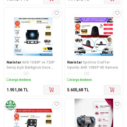
Navistar
AHD 1080P ve 720P
Navistar
Sprinter Crafter
Geniş Açılı Balıkgözü Gece
Uyumlu AHD 1080P HD Kamera
Görüşlü Araç Kameras
☆
☆
☆
☆
☆
(
0
)
☆
☆
☆
☆
☆
(
0
)
Kargo Bedava
Kargo Bedava
1.951,06
TL
5.605,68
TL