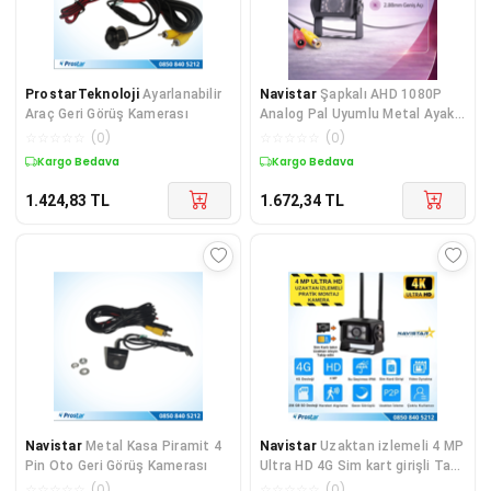
ProstarTeknoloji
Ayarlanabilir
Navistar
Şapkalı AHD 1080P
Araç Geri Görüş Kamerası
Analog Pal Uyumlu Metal Ayaklı
Gece Görüşlü Ara
☆
☆
☆
☆
☆
(
0
)
☆
☆
☆
☆
☆
(
0
)
Kargo Bedava
Kargo Bedava
1.424,83
TL
1.672,34
TL
Navistar
Metal Kasa Piramit 4
Navistar
Uzaktan izlemeli 4 MP
Pin Oto Geri Görüş Kamerası
Ultra HD 4G Sim kart girişli Tak
kullan Profesyonel Kamera
☆
☆
☆
☆
☆
(
0
)
☆
☆
☆
☆
☆
(
0
)