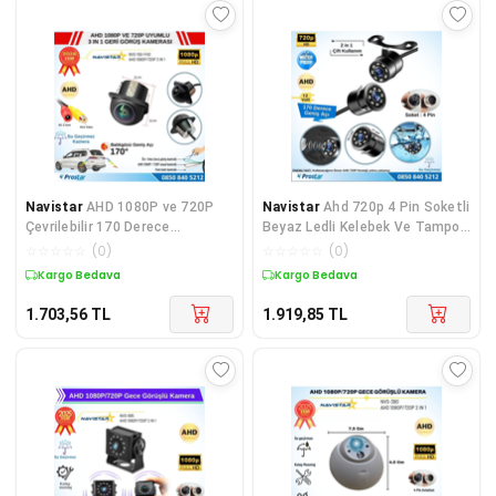
Navistar
AHD 1080P ve 720P
Navistar
Ahd 720p 4 Pin Soketli
Çevrilebilir 170 Derece
Beyaz Ledli Kelebek Ve Tampon
Balıkgözü Geniş Açılı G
Uyumlu 6 Mt
☆
☆
☆
☆
☆
(
0
)
☆
☆
☆
☆
☆
(
0
)
Kargo Bedava
Kargo Bedava
1.703,56
TL
1.919,85
TL