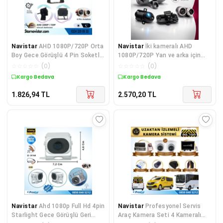
Navistar
AHD 1080P/720P Orta
Navistar
İki kameralı AHD
Boy Gece Görüşlü 4 Pin Soketli
1080P/720P Yan ve arka için
Kamyon Tır Oto
Profesyonel Metal Ka
☆
☆
☆
☆
☆
(
0
)
☆
☆
☆
☆
☆
(
0
)
Kargo Bedava
Kargo Bedava
1.826,94
TL
2.570,20
TL
Navistar
Ahd 1080p Full Hd 4pin
Navistar
Profesyonel Servis
Starlight Gece Görüşlü Geri
Araç Kamera Seti 4 Kameralı