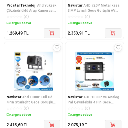
ProstarTeknoloji
Ahd Yüksek
Navistar
AHD 720P Metal kasa
Çözünürlüklü Araç Kamerası
3 MP Lensli Gece Görüşlü AV
Yan Arka Ve Ayna Altı Kullanımlı
girişli HD Kamera
☆
☆
☆
☆
☆
(
0
)
☆
☆
☆
☆
☆
(
0
)
Kargo Bedava
Kargo Bedava
1.269,49
TL
2.353,91
TL
Navistar
Ahd 1080P Full Hd
Navistar
AHD 1080P ve Analog
4Pin Starlight Gece Görüşlü
Pal Çevirilebilir 4 Pin Gece
Geri Görüş Kamerası
Görüşlü Full HD
☆
☆
☆
☆
☆
(
0
)
☆
☆
☆
☆
☆
(
0
)
Kargo Bedava
Kargo Bedava
2.415,60
TL
2.075,19
TL