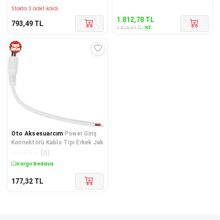
Stokta 3 adet kaldı.
1.812,78
TL
793,49
TL
%
1
1.826,94
TL
Oto Aksesuarcım
Power Giriş
Konnektörü Kablo Tipi Erkek Jak
☆
☆
☆
☆
☆
(
0
)
Kargo Bedava
177,32
TL