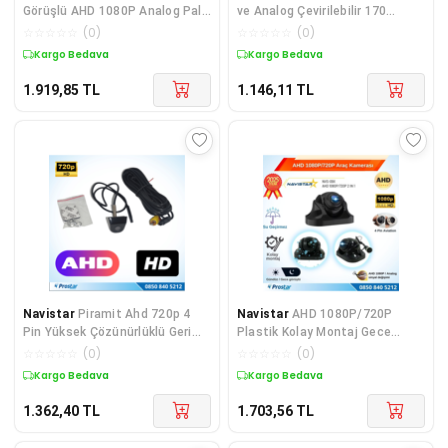
Görüşlü AHD 1080P Analog Pal
ve Analog Çevirilebilir 170
Uyumlu Kamyon
Derece Geniş Açılı
☆
☆
☆
☆
☆
(
0
)
☆
☆
☆
☆
☆
(
0
)
Kargo Bedava
Kargo Bedava
1.919,85
TL
1.146,11
TL
Navistar
Piramit Ahd 720p 4
Navistar
AHD 1080P/720P
Pin Yüksek Çözünürlüklü Geri
Plastik Kolay Montaj Gece
Görüş Kamerası
Görüşlü Araç Kamerası
☆
☆
☆
☆
☆
(
0
)
☆
☆
☆
☆
☆
(
0
)
Kargo Bedava
Kargo Bedava
1.362,40
TL
1.703,56
TL