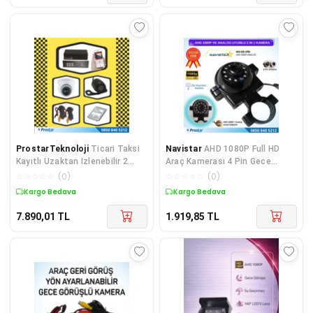
ProstarTeknoloji
Ticari Taksi
Navistar
AHD 1080P Full HD
Kayıtlı Uzaktan Izlenebilir 2
Araç Kamerası 4 Pin Gece
Kameralı Tak Kullan Ka
Görüşlü Metal Kelepçe
☆
☆
☆
☆
☆
(
0
)
☆
☆
☆
☆
☆
(
0
)
Kargo Bedava
Kargo Bedava
7.890,01
TL
1.919,85
TL