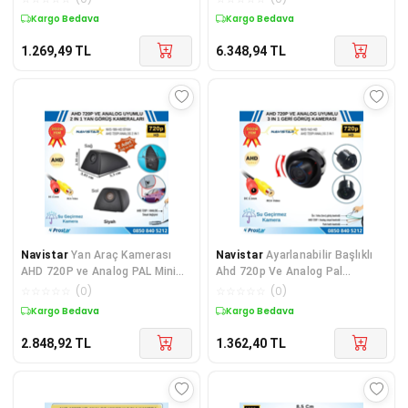
Kargo Bedava
Kargo Bedava
1.269,49
TL
6.348,94
TL
Navistar
Yan Araç Kamerası
Navistar
Ayarlanabilir Başlıklı
AHD 720P ve Analog PAL Mini
Ahd 720p Ve Analog Pal
(Siyah) Özel Tasarım
Çevrilebilir Geri G
☆
☆
☆
☆
☆
(
0
)
☆
☆
☆
☆
☆
(
0
)
Kargo Bedava
Kargo Bedava
2.848,92
TL
1.362,40
TL