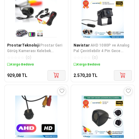
ProstarTeknoloji
Prostar Geri
Navistar
AHD 1080P ve Analog
Görüş Kamerası Kelebek
Pal Çevirilebilir 4 Pin Gece
(HDMİCRO) Geri Vites Kamerası
Görüşlü Metal Ayaklı Full HD
☆
☆
☆
☆
☆
(
0
)
☆
☆
☆
☆
☆
(
0
)
Kamera
Kargo Bedava
Kargo Bedava
929,08
TL
2.570,20
TL