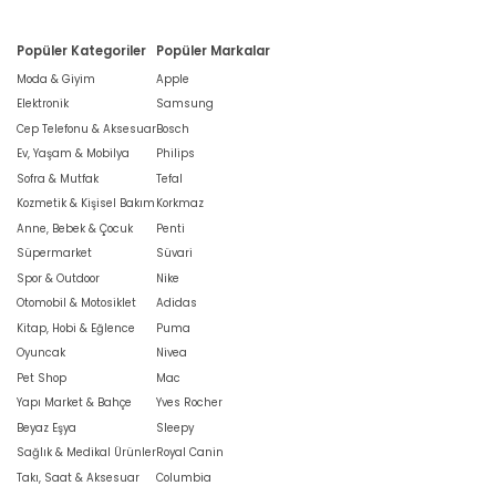
Popüler Kategoriler
Popüler Markalar
Moda & Giyim
Apple
Elektronik
Samsung
Cep Telefonu & Aksesuar
Bosch
Ev, Yaşam & Mobilya
Philips
Sofra & Mutfak
Tefal
Kozmetik & Kişisel Bakım
Korkmaz
Anne, Bebek & Çocuk
Penti
Süpermarket
Süvari
Spor & Outdoor
Nike
Otomobil & Motosiklet
Adidas
Kitap, Hobi & Eğlence
Puma
Oyuncak
Nivea
Pet Shop
Mac
Yapı Market & Bahçe
Yves Rocher
Beyaz Eşya
Sleepy
Sağlık & Medikal Ürünler
Royal Canin
Takı, Saat & Aksesuar
Columbia