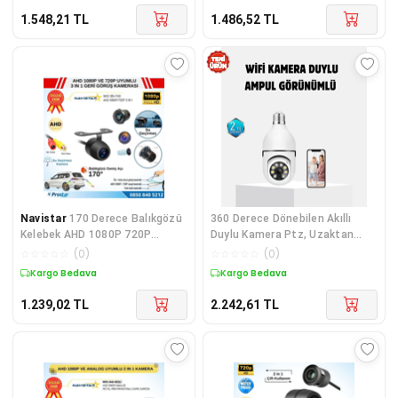
1.548,21
TL
1.486,52
TL
Navistar
170 Derece Balıkgözü
360 Derece Dönebilen Akıllı
Kelebek AHD 1080P 720P
Duylu Kamera Ptz, Uzaktan
Uyumlu Geniş Açılı Geri Görüş
Kontrol, Hareket Algılama -
☆
☆
☆
☆
☆
(
0
)
☆
☆
☆
☆
☆
(
0
)
Kamerası
Lisinya
Kargo Bedava
Kargo Bedava
1.239,02
TL
2.242,61
TL