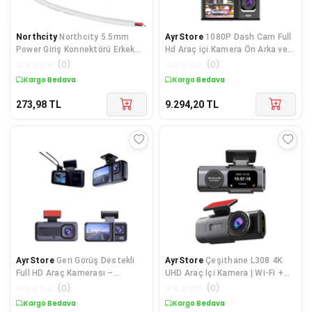
Northcity
Northcity 5.5mm
AyrStore
1080P Dash Cam Full
Power Giriş Konnektörü Erkek
Hd Araç içi Kamera Ön Arka ve
Jak - 12 Cm
İç Kayıt 3 Kamera Gece Görüşlü
☆
☆
☆
☆
☆
(
0
)
☆
☆
☆
☆
☆
(
0
)
G Sensö
Kargo Bedava
Kargo Bedava
273,98
TL
9.294,20
TL
AyrStore
Geri Görüş Destekli
AyrStore
Çeşithane L308 4K
Full HD Araç Kamerası –
UHD Araç İçi Kamera | Wi-Fi +
Gelişmiş 3 Kameralı Kayıt
GPS | Çift Lens Ön-Arka-İç
☆
☆
☆
☆
☆
(
0
)
☆
☆
☆
☆
☆
(
0
)
Çözümü
Kayıt | 128GB
Kargo Bedava
Kargo Bedava