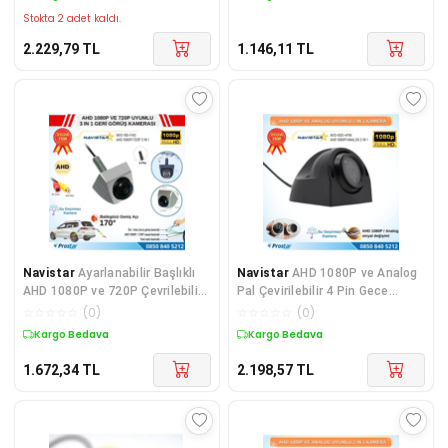
Stokta 2 adet kaldı.
2.229,79
TL
1.146,11
TL
Navistar
Ayarlanabilir Başlıklı
Navistar
AHD 1080P ve Analog
AHD 1080P ve 720P Çevrilebilir
Pal Çevirilebilir 4 Pin Gece
170 Derece
Görüşlü Yan, Ön
☆
☆
☆
☆
☆
(
0
)
☆
☆
☆
☆
☆
(
0
)
Kargo Bedava
Kargo Bedava
1.672,34
TL
2.198,57
TL