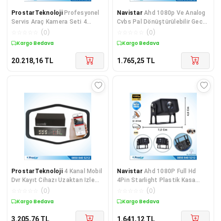
ProstarTeknoloji
Profesyonel
Navistar
Ahd 1080p Ve Analog
Servis Araç Kamera Seti 4
Cvbs Pal Dönüştürülebilir Gece
Kameralı Kayıtlı 1 Tb Hardd
Görüşlü 4 Pin
☆
☆
☆
☆
☆
(
0
)
☆
☆
☆
☆
☆
(
0
)
Kargo Bedava
Kargo Bedava
20.218,16
TL
1.765,25
TL
ProstarTeknoloji
4 Kanal Mobil
Navistar
Ahd 1080P Full Hd
Dvr Kayıt Cihazı Uzaktan Izleme
4Pin Starlight Plastik Kasa
Destekli Hdmi Girişli
Gece Görüşlü Geri G
☆
☆
☆
☆
☆
(
0
)
☆
☆
☆
☆
☆
(
0
)
Kargo Bedava
Kargo Bedava
3.205,76
TL
1.641,12
TL