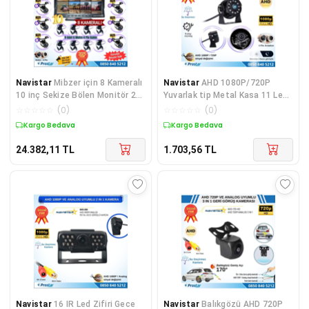
Navistar
Mibzer için 8 Kameralı
Navistar
AHD 1080P/720P
10 inç Sekize Bölen Monitör 2
Yuvarlak tip Metal Kasa 11 Ledli
Büyük Kamera
Gece Görüşlü Kame
☆
☆
☆
☆
☆
(
0
)
☆
☆
☆
☆
☆
(
0
)
Kargo Bedava
Kargo Bedava
24.382,11
TL
1.703,56
TL
Navistar
16 IR Led Zifiri Gece
Navistar
Balıkgözü AHD 720P