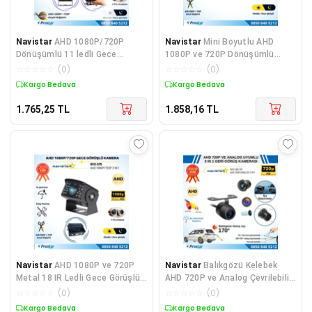
Navistar
AHD 1080P/720P
Navistar
Mini Boyutlu AHD
Dönüşümlü 11 ledli Gece
1080P ve 720P Dönüşümlü
Görüşlü Kamera
Gece Görüşlü Dome Kamera
☆
☆
☆
☆
☆
(
0
)
☆
☆
☆
☆
☆
(
0
)
Kargo Bedava
Kargo Bedava
1.765,25
TL
1.858,16
TL
Navistar
AHD 1080P ve 720P
Navistar
Balıkgözü Kelebek
Metal 18 IR Ledli Gece Görüşlü
AHD 720P ve Analog Çevrilebilir
Araç Kamerası
170 Derece Geni
☆
☆
☆
☆
☆
(
0
)
☆
☆
☆
☆
☆
(
0
)
Kargo Bedava
Kargo Bedava