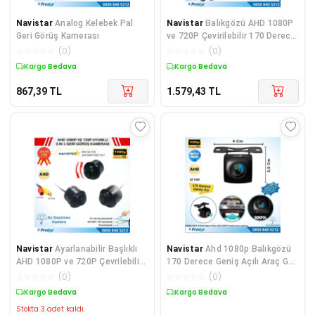
Navistar
Analog Kelebek Pal
Navistar
Balıkgözü AHD 1080P
Geri Görüş Kamerası
ve 720P Çevirilebilir 170 Derece
Geniş Açılı
☆
☆
☆
☆
☆
(
0
)
☆
☆
☆
☆
☆
(
0
)
Kargo Bedava
Kargo Bedava
867,39
TL
1.579,43
TL
Navistar
Ayarlanabilir Başlıklı
Navistar
Ahd 1080p Balıkgözü
AHD 1080P ve 720P Çevrilebilir
170 Derece Geniş Açılı Araç Geri
Geri Görüş Kamerası
Görüş Kamerası
☆
☆
☆
☆
☆
(
0
)
☆
☆
☆
☆
☆
(
0
)
Kargo Bedava
Kargo Bedava
Stokta 3 adet kaldı.