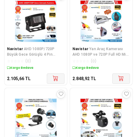
Navistar
AHD 1080P/720P
Navistar
Yan Araç Kamerası
Büyük Gece Görüşlü 4 Pin
AHD 1080P ve 720P Full HD Mini
Soketli Kamyon Tır Otobüs
(Silver Gri) Öze
☆
☆
☆
☆
☆
(
0
)
☆
☆
☆
☆
☆
(
0
)
Kargo Bedava
Kargo Bedava
2.105,66
TL
2.848,92
TL