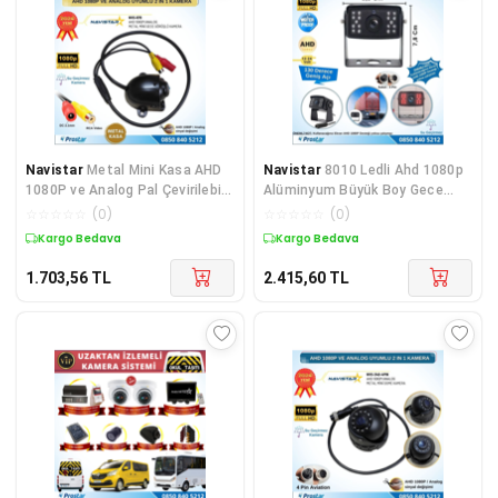
Navistar
Metal Mini Kasa AHD
Navistar
8010 Ledli Ahd 1080p
1080P ve Analog Pal Çevirilebilir
Alüminyum Büyük Boy Gece
Starlight Gece Görüşlü Yön
Görüşlü Kamera
☆
☆
☆
☆
☆
(
0
)
☆
☆
☆
☆
☆
(
0
)
Ayarlanabilir Araç
Kargo Bedava
Kargo Bedava
1.703,56
TL
2.415,60
TL