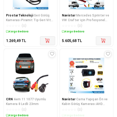
ProstarTeknoloji
Geri Görüş
Navistar
Mercedes Sprinter ve
Kamerası Piramit Tip Geri Vites
VW Crafter için Profesyonel
Kamerası
AHD 1080P Geri g
☆
☆
☆
☆
☆
(
0
)
☆
☆
☆
☆
☆
(
0
)
Kargo Bedava
Kargo Bedava
1.269,49
TL
5.605,68
TL
CRN
Aem 11 1077 Uyumlu
Navistar
Cama Yapışan Ön ve
Kamera 8 Ledli 23mm
Kabin Görüş Kamerası AHD
1080P/720P 4 Pin avia
☆
☆
☆
☆
☆
(
0
)
☆
☆
☆
☆
☆
(
0
)
Kargo Bedava
Sepette %1 İndirim