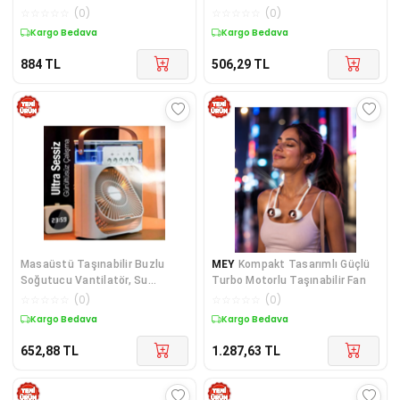
Masaüstü | Teknik Özellikleri ve
garantili - Elektronik
☆
☆
☆
☆
☆
(
0
)
☆
☆
☆
☆
☆
(
0
)
Kullanım
Kargo Bedava
Kargo Bedava
884
TL
506,29
TL
Masaüstü Taşınabilir Buzlu
MEY
Kompakt Tasarımlı Güçlü
Soğutucu Vantilatör, Su
Turbo Motorlu Taşınabilir Fan
Soğutmalı ve LED Işıklı Beyaz
☆
☆
☆
☆
☆
(
0
)
☆
☆
☆
☆
☆
(
0
)
Fan
Kargo Bedava
Kargo Bedava
652,88
TL
1.287,63
TL