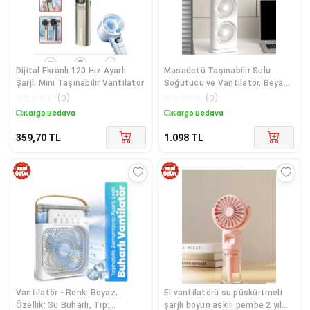
Dijital Ekranlı 120 Hız Ayarlı
Masaüstü Taşınabilir Sulu
Şarjlı Mini Taşınabilir Vantilatör
Soğutucu ve Vantilatör, Beyaz
Renkli Mini Kişisel İklimlendirme
☆
☆
☆
☆
☆
(
0
)
☆
☆
☆
☆
☆
(
0
)
Cihazı
Kargo Bedava
Kargo Bedava
359,70
TL
1.098
TL
Vantilatör - Renk: Beyaz,
El vantilatörü su püskürtmeli
Özellik: Su Buharlı, Tip:
şarjlı boyun askılı pembe 2 yıl