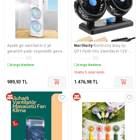
Ayaklı gri vantilatör 2 yıl
Northcity
Northcity Araç İçi
garantili şarjlı taşınabilir gece
Çift Fanlı Oto Vantilatör 12V -
lambası ve sulu buhar fanı
Torpido Üstü S
☆
☆
☆
☆
☆
(
0
)
☆
☆
☆
☆
☆
(
0
)
Kargo Bedava
Kargo Bedava
Stokta 5 adet kaldı.
989,93
TL
1.476,98
TL