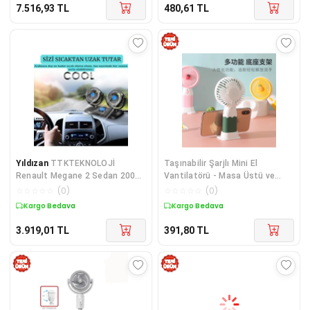
7.516,93
TL
480,61
TL
Yıldızan
TTKTEKNOLOJİ
Taşınabilir Şarjlı Mini El
Renault Megane 2 Sedan 2003-
Vantilatörü - Masa Üstü ve
2009 UYUMLU ARAÇ İÇİ
Kişisel Kullanım İçin Pratik
☆
☆
☆
☆
☆
(
0
)
☆
☆
☆
☆
☆
(
0
)
TORPİDO ÜSTÜ 360 DERECE
Soğutucu
Kargo Bedava
Kargo Bedava
DÖNEBİLEN 12V
3.919,01
TL
391,80
TL