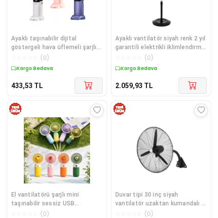
Ayaklı taşınabilir dijital
Ayaklı vantilatör siyah renk 2 yıl
göstergeli hava üflemeli şarjlı
garantili elektrikli iklimlendirme
masa üstü el vantilatör çok
cihazı - Elektronik
☆
☆
☆
☆
☆
(
0
)
☆
☆
☆
☆
☆
(
0
)
renkli
Kargo Bedava
Kargo Bedava
433,53
TL
2.059,93
TL
El vantilatörü şarjlı mini
Duvar tipi 30 inç siyah
taşınabilir sessiz USB
vantilatör uzaktan kumandalı 2
masaüstü pembe 2 yıl garantili
yıl garantili - Elektronik
☆
☆
☆
☆
☆
(
0
)
☆
☆
☆
☆
☆
(
0
)