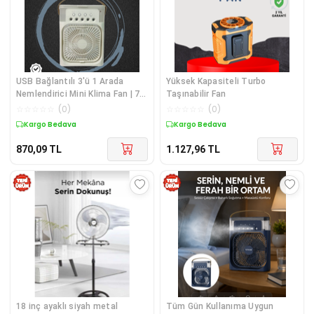
USB Bağlantılı 3'ü 1 Arada
Yüksek Kapasiteli Turbo
Nemlendirici Mini Klima Fan | 7
Taşınabilir Fan
Renk Işıklı
☆
☆
☆
☆
☆
(
0
)
☆
☆
☆
☆
☆
(
0
)
Kargo Bedava
Kargo Bedava
870,09
TL
1.127,96
TL
18 inç ayaklı siyah metal
Tüm Gün Kullanıma Uygun