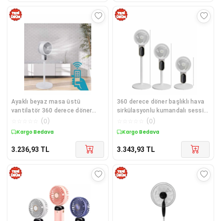
Ayaklı beyaz masa üstü
360 derece döner başlıklı hava
vantilatör 360 derece döner
sirkülasyonlu kumandalı sessiz
hava sirkülasyonlu kumandalı
masa üstü portatif soğutucu
☆
☆
☆
☆
☆
(
0
)
☆
☆
☆
☆
☆
(
0
)
95 cm
beyaz
Kargo Bedava
Kargo Bedava
3.236,93
TL
3.343,93
TL