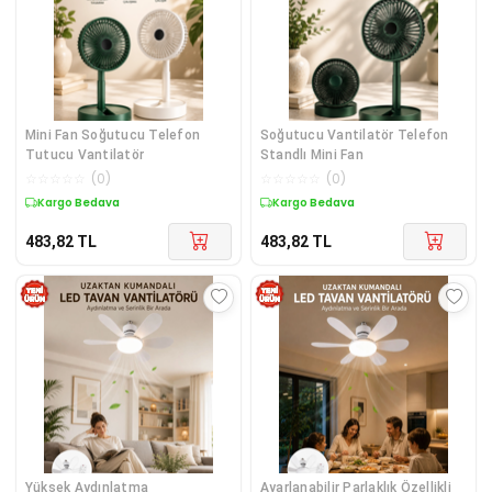
Mini Fan Soğutucu Telefon
Soğutucu Vantilatör Telefon
Tutucu Vantilatör
Standlı Mini Fan
☆
☆
☆
☆
☆
(
0
)
☆
☆
☆
☆
☆
(
0
)
Kargo Bedava
Kargo Bedava
483,82
TL
483,82
TL
Yüksek Aydınlatma
Ayarlanabilir Parlaklık Özellikli