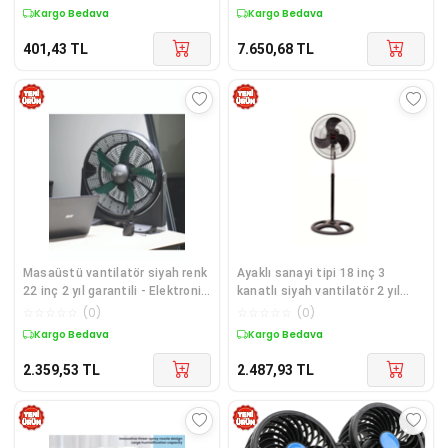
Kargo Bedava
Kargo Bedava
401,43
TL
7.650,68
TL
Masaüstü vantilatör siyah renk
Ayaklı sanayi tipi 18 inç 3
22 inç 2 yıl garantili - Elektronik
kanatlı siyah vantilatör 2 yıl
- Beyaz Eşya &amp;
garantili - Elektronik
☆
☆
☆
☆
☆
(
0
)
☆
☆
☆
☆
☆
(
0
)
İklimlendirme
Kargo Bedava
Kargo Bedava
2.359,53
TL
2.487,93
TL