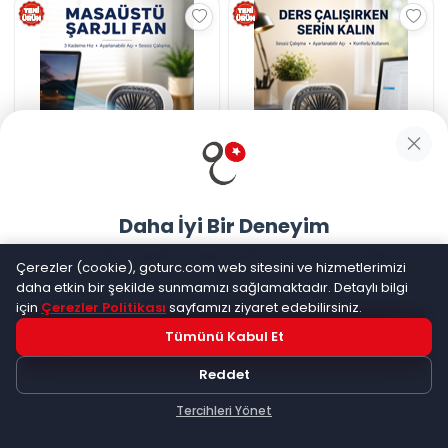
Taşınabilir Masaüstü Fan
Şarjlı Masaüstü Fan 3 Kademeli
Ayarlanabilir Açılı Şarjlı Tasarım
Güçlü Hava Akışı
Daha İyi Bir Deneyim
☆
☆
☆
☆
☆
(
0
)
☆
☆
☆
☆
☆
(
0
)
Kargo Bedava
Kargo Bedava
Goturc mobil uygulamasıyla daha hızlı ve kolay alışveriş
Çerezler (cookie), goturc.com web sitesini ve hizmetlerimizi
yapın
daha etkin bir şekilde sunmamızı sağlamaktadır. Detaylı bilgi
464,56
TL
464,56
TL
için
Çerezler Politikası
sayfamızı ziyaret edebilirsiniz.
Tümünü Kabul Et
Hemen Dene!
Reddet
Uygulama yüklüyse açılacak, değilse
Google Play
'e
yönlendirileceksiniz
Tercihleri Yönet
Keşfet
Kategoriler
Sepetim