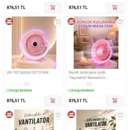
876,51
TL
876,51
TL
LM-102 MASA ÜSTÜ FAN
Renkli Ambiyans Işıklı
Taşınabilir Masaüstü
Vantilatör
☆
☆
☆
☆
☆
(
0
)
☆
☆
☆
☆
☆
(
0
)
Kargo Bedava
Kargo Bedava
876,51
TL
876,51
TL