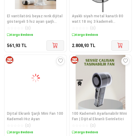
El vantilatörü beyaz renk dijital
Ayaklı siyah metal kanatlı 80
göstergeli 5 hız ayarı şarjlı
watt 18 inç 3 kademeli
masaüstü ip tutmalı 2 yıl
vantilatör 3 yıl garantili -
☆
☆
☆
☆
☆
(
0
)
☆
☆
☆
☆
☆
(
0
)
garantili
Elektronik
Kargo Bedava
Kargo Bedava
561,93
TL
2.808,93
TL
Dijital Ekranlı Şarjlı Mini Fan 100
100 Kademeli Ayarlanabilir Mini
Kademeli Hız Ayarı
Fan | Dijital Ekranlı Serinletici
☆
☆
☆
☆
☆
(
0
)
☆
☆
☆
☆
☆
(
0
)
Kargo Bedava
Kargo Bedava