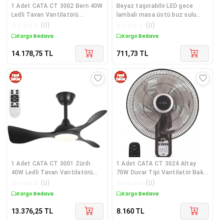
1 Adet CATA CT 3002 Bern 40W
Beyaz taşınabilir LED gece
Ledli Tavan Vantilatörü
lambalı masa üstü buz sulu
Kumandalı 3 Renk
buhar hava soğutucu fan
☆
☆
☆
☆
☆
(
0
)
☆
☆
☆
☆
☆
(
0
)
vantilatör
Kargo Bedava
Kargo Bedava
14.178,75
TL
711,73
TL
1 Adet CATA CT 3001 Zürih
1 Adet CATA CT 3024 Altay
40W Ledli Tavan Vantilatörü
70W Duvar Tipi Vantilatör Bakır
Kumandalı 3 Renk
Motorlu 18"
☆
☆
☆
☆
☆
(
0
)
☆
☆
☆
☆
☆
(
0
)
Kargo Bedava
Kargo Bedava
13.376,25
TL
8.160
TL