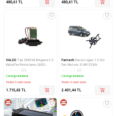
480,61
TL
480,61
TL
VALEO
Tipi 509536 Megane Iı 2
Fantech
Dacia Logan 1.5 Dci
Kalorifer Rezistansı 2002-
Fan Motoru 214812180r
-2008
☆
☆
☆
☆
☆
(
0
)
☆
☆
☆
☆
☆
(
0
)
Kargo Bedava
Kargo Bedava
Stokta 3 adet kaldı.
Stokta 3 adet kaldı.
1.715,65
TL
2.401,44
TL