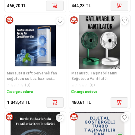
466,70
TL
444,23
TL
Masaüstü çift pervaneli fan
Masaüstü Taşınabilir Mini
soğutucu su buz haznesi
Soğutucu Vantilatör
nemlendiricili beyaz 2 yıl
☆
☆
☆
☆
☆
(
0
)
☆
☆
☆
☆
☆
(
0
)
garantili
Kargo Bedava
Kargo Bedava
1.043,43
TL
480,61
TL