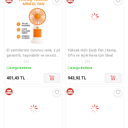
El vantilatörü turuncu renk, 2 yıl
Yüksek Hızlı Şarjlı Fan | Kamp,
garantili, taşınabilir ve sessiz
Ofis ve Açık Hava İçin İdeal
kullanım özellikli
☆
☆
☆
☆
☆
(
0
)
☆
☆
☆
☆
☆
(
0
)
Kargo Bedava
Kargo Bedava
401,43
TL
943,92
TL