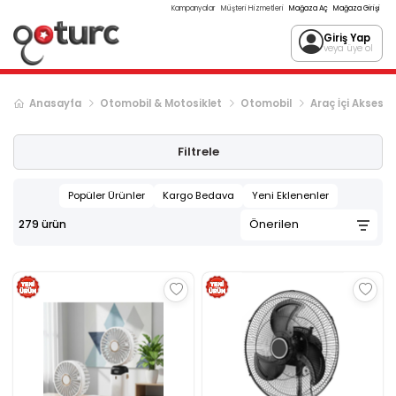
Kampanyalar
Müşteri Hizmetleri
Mağaza Aç
Mağaza Girişi
Giriş Yap
veya üye ol
Anasayfa
Otomobil & Motosiklet
Otomobil
Araç İçi Aksesua
Sonraki ürün sayfası, sayfa
2
Filtrele
Popüler Ürünler
Kargo Bedava
Yeni Eklenenler
279
ürün