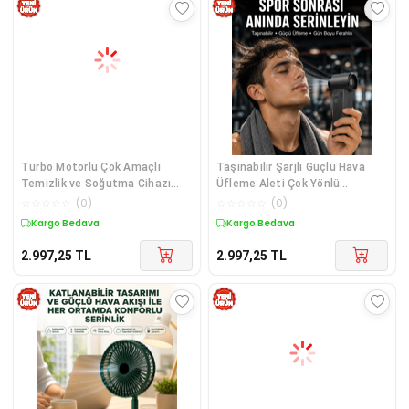
Turbo Motorlu Çok Amaçlı
Taşınabilir Şarjlı Güçlü Hava
Temizlik ve Soğutma Cihazı
Üfleme Aleti Çok Yönlü
Yeni Nesil
Kullanım Yen
☆
☆
☆
☆
☆
(
0
)
☆
☆
☆
☆
☆
(
0
)
Kargo Bedava
Kargo Bedava
2.997,25
TL
2.997,25
TL