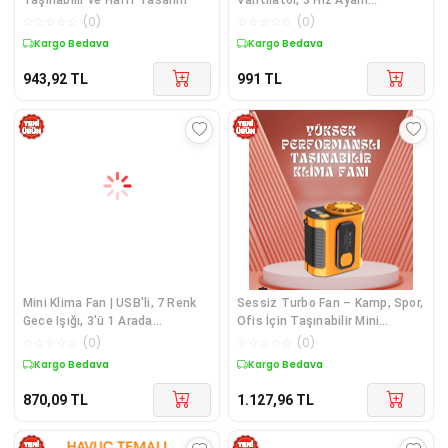
Serinletici Pervane, Çok Renkli
☆
☆
☆
☆
☆
(
0
)
☆
☆
☆
☆
☆
(
0
)
Seçenek
Kargo Bedava
Kargo Bedava
943,92
TL
991
TL
Mini Klima Fan | USB'li, 7 Renk
Sessiz Turbo Fan – Kamp, Spor,
Gece Işığı, 3'ü 1 Arada
Ofis İçin Taşınabilir Mini
Fonksiyon
Soğutucu
☆
☆
☆
☆
☆
(
0
)
☆
☆
☆
☆
☆
(
0
)
Kargo Bedava
Kargo Bedava
870,09
TL
1.127,96
TL