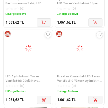
Performansına Sahip LED
LED Tavan Vantilatörü Süper
Tavan Fanı Sessiz Çalışma
Sessiz Motor Teknolojisi ve
☆
☆
☆
☆
☆
(
0
)
☆
☆
☆
☆
☆
(
0
)
Güçlü Esinti ve Uzaktan
Güçlü Hava Akışı
Kargo Bedava
Kargo Bedava
Kumanda Kontrolü
1.061,62
TL
1.061,62
TL
LED Aydınlatmalı Tavan
Uzaktan Kumandalı LED Tavan
Vantilatörü Güçlü Hava
Vantilatörü Yüksek Aydınlatma
Sirkülasyonu Sağlayan Sessiz
Güçlü Esinti Süper Sessiz
☆
☆
☆
☆
☆
(
0
)
☆
☆
☆
☆
☆
(
0
)
Motorlu Uzaktan Kumandalı
Çalışma Özellikli
Kargo Bedava
Kargo Bedava
1.061,62
TL
1.061,62
TL