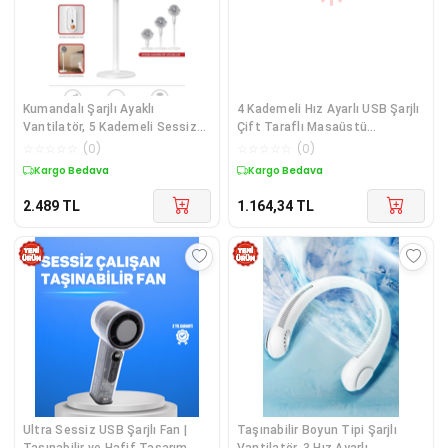
Kumandalı Şarjlı Ayaklı
4 Kademeli Hız Ayarlı USB Şarjlı
Vantilatör, 5 Kademeli Sessiz
Çift Taraflı Masaüstü
Çalışma ve Taşınabilir
Vantilatör
☆
☆
☆
☆
☆
(
0
)
☆
☆
☆
☆
☆
(
0
)
Tasarıma Sahiptir
Kargo Bedava
Kargo Bedava
2.489
TL
1.164,34
TL
Ultra Sessiz USB Şarjlı Fan |
Taşınabilir Boyun Tipi Şarjlı
Taşınabilir ve Hafif Tasarım
Vantilatör, 3 Hız Ayarlı