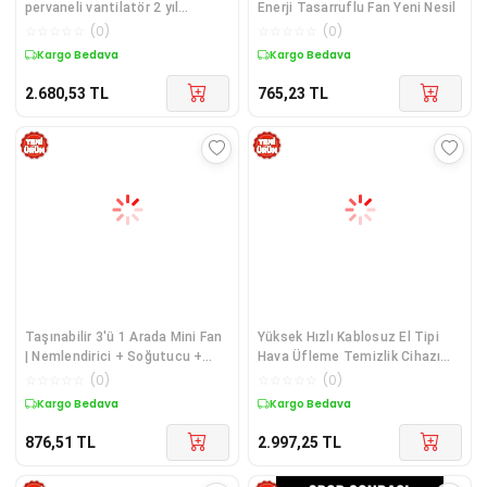
pervaneli vantilatör 2 yıl
Enerji Tasarruflu Fan Yeni Nesil
garantili - Elektronik -
☆
☆
☆
☆
☆
(
0
)
☆
☆
☆
☆
☆
(
0
)
İklimlendirme
Kargo Bedava
Kargo Bedava
2.680,53
TL
765,23
TL
Taşınabilir 3'ü 1 Arada Mini Fan
Yüksek Hızlı Kablosuz El Tipi
| Nemlendirici + Soğutucu +
Hava Üfleme Temizlik Cihazı
Gece Lambası Yeni Nesil
Yeni Nesil
☆
☆
☆
☆
☆
(
0
)
☆
☆
☆
☆
☆
(
0
)
Kargo Bedava
Kargo Bedava
876,51
TL
2.997,25
TL