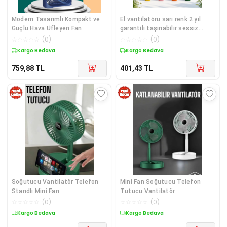
Modern Tasarımlı Kompakt ve
El vantilatörü sarı renk 2 yıl
Güçlü Hava Üfleyen Fan
garantili taşınabilir sessiz
meyve temalı model -
☆
☆
☆
☆
☆
(
0
)
☆
☆
☆
☆
☆
(
0
)
Elektronik
Kargo Bedava
Kargo Bedava
759,88
TL
401,43
TL
Soğutucu Vantilatör Telefon
Mini Fan Soğutucu Telefon
Standlı Mini Fan
Tutucu Vantilatör
☆
☆
☆
☆
☆
(
0
)
☆
☆
☆
☆
☆
(
0
)
Kargo Bedava
Kargo Bedava