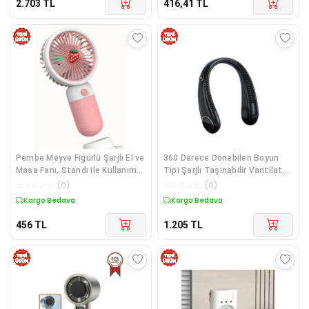
2.703
TL
416,41
TL
Pembe Meyve Figürlü Şarjlı El ve
360 Derece Dönebilen Boyun
Masa Fanı, Standı ile Kullanım
Tipi Şarjlı Taşınabilir Vantilatör
Kolaylığı Sağlar
- 5 Kademeli Hız Ayarı
☆
☆
☆
☆
☆
(
0
)
☆
☆
☆
☆
☆
(
0
)
Kargo Bedava
Kargo Bedava
456
TL
1.205
TL