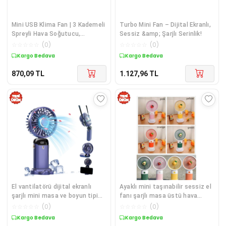
Mini USB Klima Fan | 3 Kademeli
Turbo Mini Fan – Dijital Ekranlı,
Spreyli Hava Soğutucu,
Sessiz &amp; Şarjlı Serinlik!
Taşınabilir
☆
☆
☆
☆
☆
(
0
)
☆
☆
☆
☆
☆
(
0
)
Kargo Bedava
Kargo Bedava
870,09
TL
1.127,96
TL
El vantilatörü dijital ekranlı
Ayaklı mini taşınabilir sessiz el
şarjlı mini masa ve boyun tipi
fanı şarjlı masa üstü hava
lacivert 2 yıl garantili
üflemeli metalik vantilatör
☆
☆
☆
☆
☆
(
0
)
☆
☆
☆
☆
☆
(
0
)
Kargo Bedava
Kargo Bedava