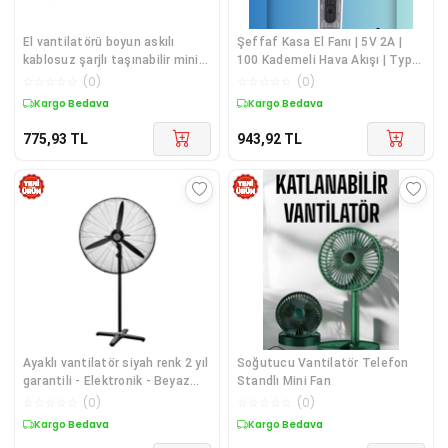
El vantilatörü boyun askılı
Şeffaf Kasa El Fanı | 5V 2A |
kablosuz şarjlı taşınabilir mini
100 Kademeli Hava Akışı | Type-
lacivert 2 yıl garantili
C Girişli
☆
☆
☆
☆
☆
(
0
)
☆
☆
☆
☆
☆
(
0
)
Kargo Bedava
Kargo Bedava
775,93
TL
943,92
TL
Ayaklı vantilatör siyah renk 2 yıl
Soğutucu Vantilatör Telefon
garantili - Elektronik - Beyaz
Standlı Mini Fan
Eşya &amp; İklimlendirme
☆
☆
☆
☆
☆
(
0
)
☆
☆
☆
☆
☆
(
0
)
Kargo Bedava
Kargo Bedava