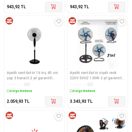
943,92
TL
943,92
TL
Ayaklı vantilatör 16 inç 40 cm
Ayaklı vantilatör siyah renk
çap 3 kanatlı 2 yıl garantili
220V 50HZ 130W 2 yıl garantili
beyaz renk - Elektronik
yetkili servisli - Elektronik
☆
☆
☆
☆
☆
(
0
)
☆
☆
☆
☆
☆
(
0
)
Kargo Bedava
Kargo Bedava
2.059,93
TL
3.343,93
TL