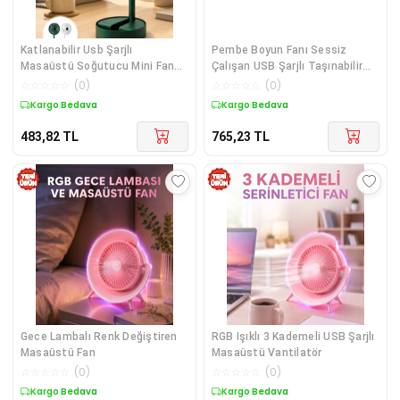
Katlanabilir Usb Şarjlı
Pembe Boyun Fanı Sessiz
Masaüstü Soğutucu Mini Fan
Çalışan USB Şarjlı Taşınabilir
Telefon Tutucu
Kişisel Serinletici
☆
☆
☆
☆
☆
(
0
)
☆
☆
☆
☆
☆
(
0
)
Kargo Bedava
Kargo Bedava
483,82
TL
765,23
TL
Gece Lambalı Renk Değiştiren
RGB Işıklı 3 Kademeli USB Şarjlı
Masaüstü Fan
Masaüstü Vantilatör
☆
☆
☆
☆
☆
(
0
)
☆
☆
☆
☆
☆
(
0
)
Kargo Bedava
Kargo Bedava