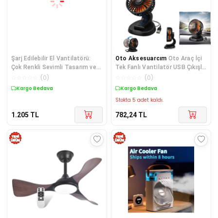
Şarj Edilebilir El Vantilatörü:
Oto Aksesuarcım
Oto Araç İçi
Çok Renkli Sevimli Tasarım ve
Tek Fanlı Vantilatör USB Çıkışlı
Üç Kademeli Soğutma Özelliği
12V Soğutucu Havalandırma
☆
☆
☆
☆
☆
(
0
)
☆
☆
☆
☆
☆
(
0
)
Turuncu Siyah
Kargo Bedava
Kargo Bedava
Stokta 5 adet kaldı.
1.205
TL
782,24
TL