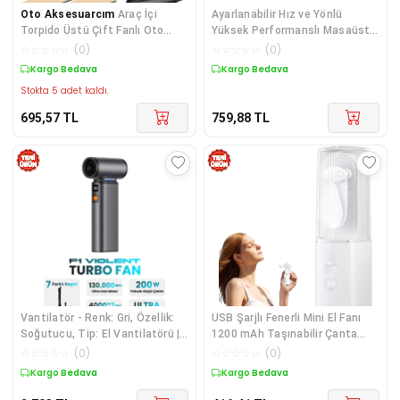
Oto Aksesuarcım
Araç İçi
Ayarlanabilir Hız ve Yönlü
Torpido Üstü Çift Fanlı Oto
Yüksek Performanslı Masaüstü
Vantilatör 12 V
Fan
☆
☆
☆
☆
☆
(
0
)
☆
☆
☆
☆
☆
(
0
)
Kargo Bedava
Kargo Bedava
Stokta 5 adet kaldı.
695,57
TL
759,88
TL
Vantilatör - Renk: Gri, Özellik:
USB Şarjlı Fenerli Mini El Fanı
Soğutucu, Tip: El Vantilatörü |
1200 mAh Taşınabilir Çanta
Teknik Özellikleri ve Kullanım
Kamp ve Ofis Vantilatörü
☆
☆
☆
☆
☆
(
0
)
☆
☆
☆
☆
☆
(
0
)
Kargo Bedava
Kargo Bedava