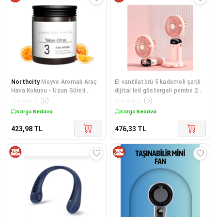
Northcity
Meyve Aromalı Araç
El vantilatörü 5 kademeli şarjlı
Hava Kokusu - Uzun Süreli
dijital led göstergeli pembe 2
Ferahlık
yıl garantili - Elektronik
☆
☆
☆
☆
☆
(
0
)
☆
☆
☆
☆
☆
(
0
)
Kargo Bedava
Kargo Bedava
423,98
TL
476,33
TL