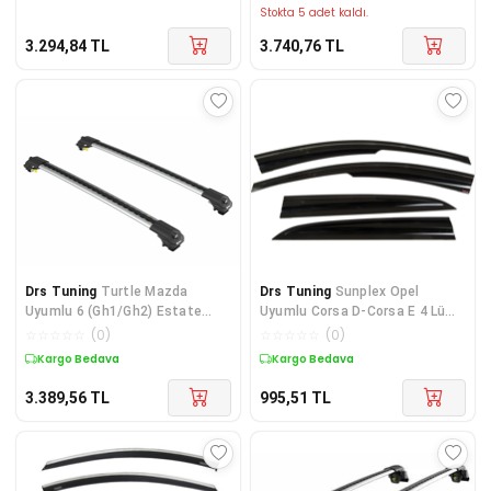
Stokta 5 adet kaldı.
3.294,84
TL
3.740,76
TL
Drs Tuning
Turtle Mazda
Drs Tuning
Sunplex Opel
Uyumlu 6 (Gh1/Gh2) Estate
Uyumlu Corsa D-Corsa E 4 Lü
45634 Turtle Air1 Ara Atkı
Set Cam Rüzgarlığı Ön Ve
☆
☆
☆
☆
☆
(
0
)
☆
☆
☆
☆
☆
(
0
)
Kargo Bedava
Kargo Bedava
3.389,56
TL
995,51
TL