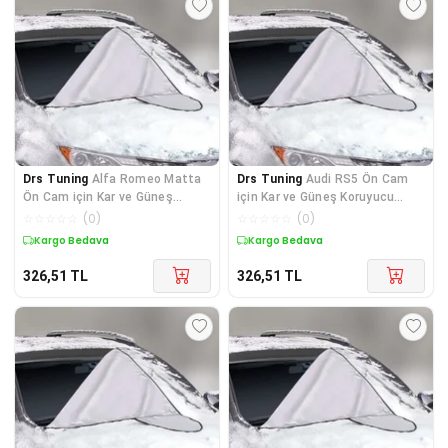
Drs Tuning
Alfa Romeo Matta
Drs Tuning
Audi RS5 Ön Cam
Ön Cam için Kar ve Güneş
için Kar ve Güneş Koruyucu
Koruyucu Branda
Branda
☆
☆
☆
☆
☆
(
0
)
☆
☆
☆
☆
☆
(
0
)
Kargo Bedava
Kargo Bedava
326,51
TL
326,51
TL