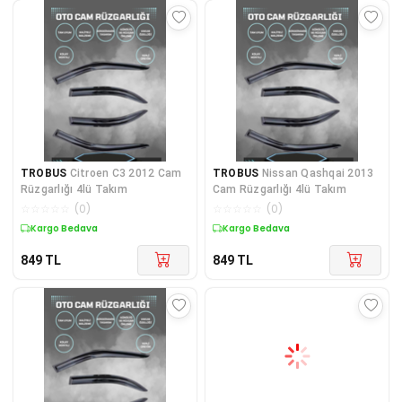
TROBUS
Citroen C3 2012 Cam
TROBUS
Nissan Qashqai 2013
Rüzgarlığı 4lü Takım
Cam Rüzgarlığı 4lü Takım
☆
☆
☆
☆
☆
(
0
)
☆
☆
☆
☆
☆
(
0
)
Kargo Bedava
Kargo Bedava
849
TL
849
TL