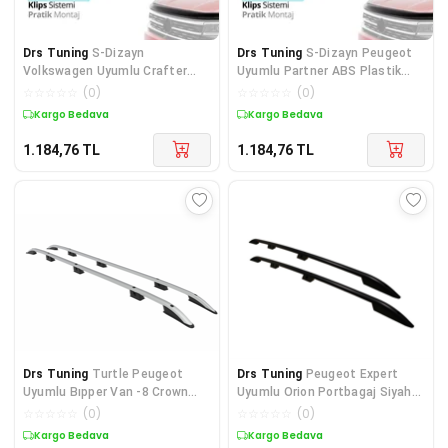
Drs Tuning
S-Dizayn
Drs Tuning
S-Dizayn Peugeot
Volkswagen Uyumlu Crafter
Uyumlu Partner ABS Plastik
ABS Plastik Kaput Rüzgarlığı 2
Kaput Rüzgarlığı 2015
☆
☆
☆
☆
☆
(
0
)
☆
☆
☆
☆
☆
(
0
)
Kargo Bedava
Kargo Bedava
1.184,76
TL
1.184,76
TL
Drs Tuning
Turtle Peugeot
Drs Tuning
Peugeot Expert
Uyumlu Bıpper Van -8 Crown
Uyumlu Orion Portbagaj Siyah
Tavan Çıtası Gri
(Compact) 2016 Ve Son
☆
☆
☆
☆
☆
(
0
)
☆
☆
☆
☆
☆
(
0
)
Kargo Bedava
Kargo Bedava