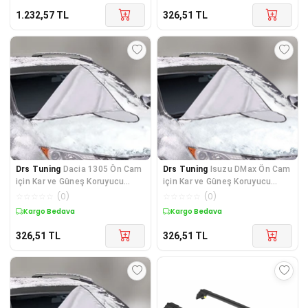
1.232,57
TL
326,51
TL
Drs Tuning
Dacia 1305 Ön Cam
Drs Tuning
Isuzu DMax Ön Cam
için Kar ve Güneş Koruyucu
için Kar ve Güneş Koruyucu
Branda
Branda
☆
☆
☆
☆
☆
(
0
)
☆
☆
☆
☆
☆
(
0
)
Kargo Bedava
Kargo Bedava
326,51
TL
326,51
TL