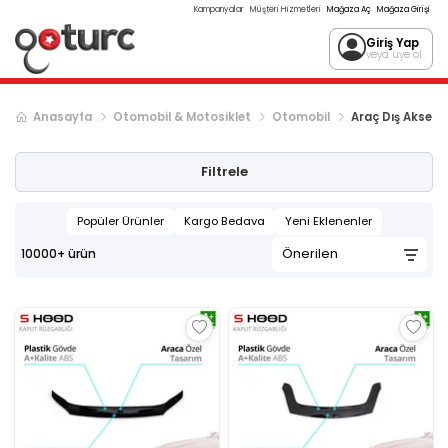
Kampanyalar
Müşteri Hizmetleri
Mağaza Aç
Mağaza Girişi
Giriş Yap
veya üye ol
Anasayfa
Otomobil & Motosiklet
Otomobil
Araç Dış Aksesu
Sonraki ürün sayfası, sayfa
2
Filtrele
Popüler Ürünler
Kargo Bedava
Yeni Eklenenler
10000+
ürün