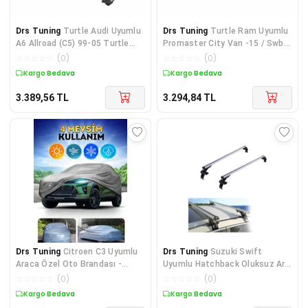
Drs Tuning
Turtle Audi Uyumlu
Drs Tuning
Turtle Ram Uyumlu
A6 Allroad (C5) 99-05 Turtle
Promaster City Van -15 / Swb
Air1 Ara Atkı Siy
Crown Tavan Çıtası
☆
☆
☆
☆
☆
(
0
)
☆
☆
☆
☆
☆
(
0
)
Kargo Bedava
Kargo Bedava
3.389,56
TL
3.294,84
TL
Drs Tuning
Citroen C3 Uyumlu
Drs Tuning
Suzuki Swift
Araca Özel Oto Brandası -
Uyumlu Hatchback Oluksuz Ara
Premium Araba Örtüsü
Atkı 120Cm 1984-1988 Pa
☆
☆
☆
☆
☆
(
0
)
☆
☆
☆
☆
☆
(
0
)
Kargo Bedava
Kargo Bedava