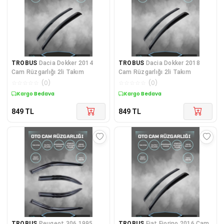
TROBUS
Dacia Dokker 2014
TROBUS
Dacia Dokker 2018
Cam Rüzgarlığı 2li Takım
Cam Rüzgarlığı 2li Takım
☆
☆
☆
☆
☆
(
0
)
☆
☆
☆
☆
☆
(
0
)
Kargo Bedava
Kargo Bedava
849
TL
849
TL
TROBUS
Peugeot 306 1995
TROBUS
Fiat Fiorino 2016 Cam