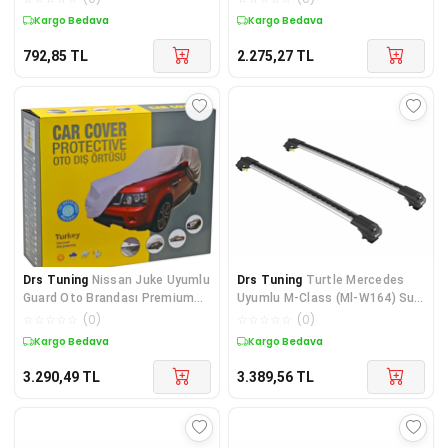
Kargo Bedava
Kargo Bedava
792,85
TL
2.275,27
TL
Drs Tuning
Nissan Juke Uyumlu
Drs Tuning
Turtle Mercedes
Guard Oto Brandası Premium
Uyumlu M-Class (Ml-W164) Suv
Araba Örtüsü Parça
45602 Turtle Air1 Ar
☆
☆
☆
☆
☆
(
0
)
☆
☆
☆
☆
☆
(
0
)
Kargo Bedava
Kargo Bedava
3.290,49
TL
3.389,56
TL