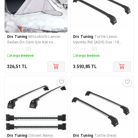
Drs Tuning
Mitsubishi Lancer
Drs Tuning
Turtle Lexus
Sedan Ön Cam için Kar ve
Uyumlu Rxl (Al20) Suv -18
Güneş Koruyucu Branda
Turtle Air2 Ara Atkı Siyah
☆
☆
☆
☆
☆
(
0
)
☆
☆
☆
☆
☆
(
0
)
Kargo Bedava
Kargo Bedava
326,51
TL
3.593,85
TL
Drs Tuning
Citroen Nemo
Drs Tuning
Turtle Great