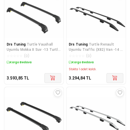
Drs Tuning
Turtle Vauxhall
Drs Tuning
Turtle Renault
Uyumlu Mokka X Suv -13 Turtle
Uyumlu Traffic (X82) Van -14 /
Air2 Ara Atkı Siyah
Swb Crown Tavan Çıt
☆
☆
☆
☆
☆
(
0
)
☆
☆
☆
☆
☆
(
0
)
Kargo Bedava
Kargo Bedava
Stokta 1 adet kaldı.
3.593,85
TL
3.294,84
TL