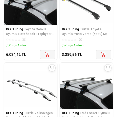
Drs Tuning
Toyota Corolla
Drs Tuning
Turtle Toyota
Uyumlu Hatchback Trophybars
Uyumlu Yaris Verso (Xp20) Mpv
Ara Atkı 120Cm 1987-20
00-05 Turtle Air1 Ara
☆
☆
☆
☆
☆
(
0
)
☆
☆
☆
☆
☆
(
0
)
Kargo Bedava
Kargo Bedava
6.084,12
TL
3.389,56
TL
Drs Tuning
Turtle Volkswagen
Drs Tuning
Ford Escort Uyumlu