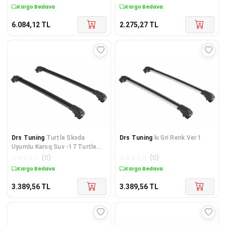
Kargo Bedava
Kargo Bedava
6.084,12
TL
2.275,27
TL
Drs Tuning
Turtle Skoda
Drs Tuning
kı Gri Renk Ver 1
Uyumlu Karoq Suv -17 Turtle
Air1 Ara Atkı Siyah
☆
☆
☆
☆
☆
(
0
)
☆
☆
☆
☆
☆
(
0
)
Kargo Bedava
Kargo Bedava
3.389,56
TL
3.389,56
TL