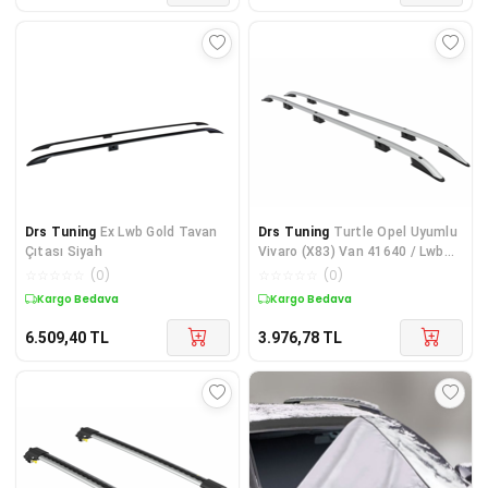
Drs Tuning
Ex Lwb Gold Tavan
Drs Tuning
Turtle Opel Uyumlu
Çıtası Siyah
Vivaro (X83) Van 41640 / Lwb
Crown Tavan Çıtas
☆
☆
☆
☆
☆
(
0
)
☆
☆
☆
☆
☆
(
0
)
Kargo Bedava
Kargo Bedava
6.509,40
TL
3.976,78
TL