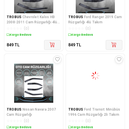
TROBUS
Chevrolet Kalos HB
TROBUS
Ford Ranger 2019 Cam
2008-2011 Cam Rüzgarlığı 4lü
Rüzgarlığı 4lü Takım
Takım
☆
☆
☆
☆
☆
(
0
)
☆
☆
☆
☆
☆
(
0
)
Kargo Bedava
Kargo Bedava
849
TL
849
TL
TROBUS
Nissan Navara 2007
TROBUS
Ford Transit Minübüs
Cam Rüzgarlığı
1996 Cam Rüzgarlığı 2li Takım
☆
☆
☆
☆
☆
(
0
)
☆
☆
☆
☆
☆
(
0
)
Kargo Bedava
Kargo Bedava