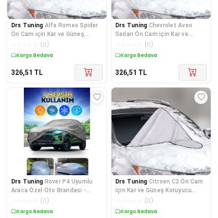
Drs Tuning
Alfa Romeo Spider
Drs Tuning
Chevrolet Aveo
Ön Cam için Kar ve Güneş
Sedan Ön Cam için Kar ve
Koruyucu Branda
Güneş Koruyucu Branda
☆
☆
☆
☆
☆
(
0
)
☆
☆
☆
☆
☆
(
0
)
Kargo Bedava
Kargo Bedava
326,51
TL
326,51
TL
Drs Tuning
Rover P4 Uyumlu
Drs Tuning
Citroen C2 Ön Cam
Araca Özel Oto Brandası -
için Kar ve Güneş Koruyucu
Premium Araba Örtüsü Pa
Branda
☆
☆
☆
☆
☆
(
0
)
☆
☆
☆
☆
☆
(
0
)
Kargo Bedava
Kargo Bedava