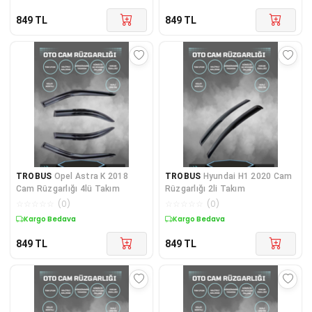
849
TL
849
TL
TROBUS
Opel Astra K 2018
TROBUS
Hyundai H1 2020 Cam
Cam Rüzgarlığı 4lü Takım
Rüzgarlığı 2li Takım
☆
☆
☆
☆
☆
(
0
)
☆
☆
☆
☆
☆
(
0
)
Kargo Bedava
Kargo Bedava
849
TL
849
TL