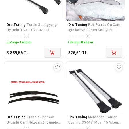
Drs Tuning
Turtle Ssangyong
Drs Tuning
Fiat Panda Ön Cam
Uyumlu Tivoli Xlv Suv -16
için Kar ve Güneş Koruyucu
Turtle Air1 Ara Atkı G
Branda
☆
☆
☆
☆
☆
(
0
)
☆
☆
☆
☆
☆
(
0
)
Kargo Bedava
Kargo Bedava
3.389,56
TL
326,51
TL
Drs Tuning
Transit Connect
Drs Tuning
Mercedes Tourer
Uyumlu Cam Rüzgarlığı Sunplex
Uyumlu (W447) Mpv -15 Niken
Marka (2014-2016)
Air1 Ara Atkı Gri Par
☆
☆
☆
☆
☆
(
0
)
☆
☆
☆
☆
☆
(
0
)