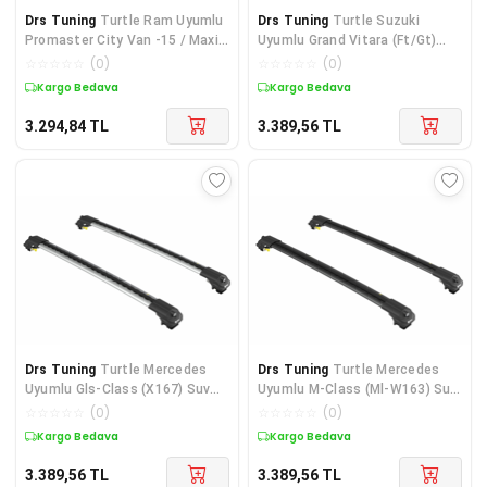
Drs Tuning
Turtle Ram Uyumlu
Drs Tuning
Turtle Suzuki
Promaster City Van -15 / Maxi
Uyumlu Grand Vitara (Ft/Gt)
Crown Tavan Çıtas
Suv 98-04 Turtle Air1 A
☆
☆
☆
☆
☆
(
0
)
☆
☆
☆
☆
☆
(
0
)
Kargo Bedava
Kargo Bedava
3.294,84
TL
3.389,56
TL
Drs Tuning
Turtle Mercedes
Drs Tuning
Turtle Mercedes
Uyumlu Gls-Class (X167) Suv
Uyumlu M-Class (Ml-W163) Suv
-20 Turtle Air1 Ara A
98-05 Turtle Air1 Ar
☆
☆
☆
☆
☆
(
0
)
☆
☆
☆
☆
☆
(
0
)
Kargo Bedava
Kargo Bedava
3.389,56
TL
3.389,56
TL