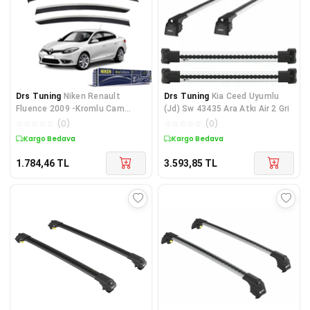
Drs Tuning
Niken Renault
Drs Tuning
Kia Ceed Uyumlu
Fluence 2009 -Kromlu Cam
(Jd) Sw 43435 Ara Atkı Air 2 Gri
Rüzgarlığı 4 LÜ
☆
☆
☆
☆
☆
(
0
)
☆
☆
☆
☆
☆
(
0
)
Kargo Bedava
Kargo Bedava
1.784,46
TL
3.593,85
TL