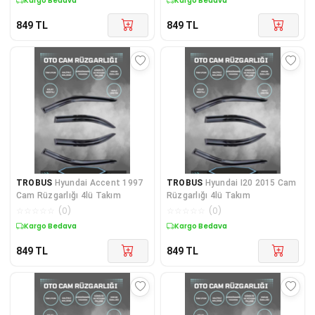
Kargo Bedava
Kargo Bedava
849
TL
849
TL
TROBUS
Hyundai Accent 1997
TROBUS
Hyundai I20 2015 Cam
Cam Rüzgarlığı 4lü Takım
Rüzgarlığı 4lü Takım
☆
☆
☆
☆
☆
(
0
)
☆
☆
☆
☆
☆
(
0
)
Kargo Bedava
Kargo Bedava
849
TL
849
TL