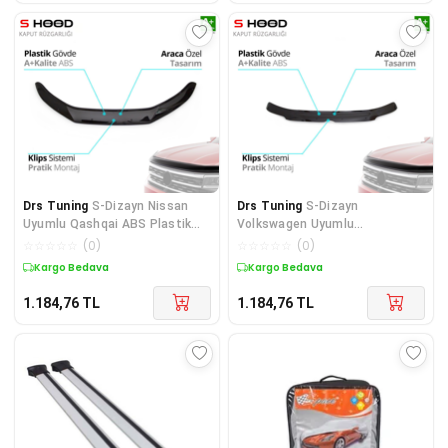
Drs Tuning
S-Dizayn Nissan
Drs Tuning
S-Dizayn
Uyumlu Qashqai ABS Plastik
Volkswagen Uyumlu
Kaput Rüzgarlığı 2016
Transporter T5 ABS Plastik
☆
☆
☆
☆
☆
(
0
)
☆
☆
☆
☆
☆
(
0
)
Kaput Rüzga
Kargo Bedava
Kargo Bedava
1.184,76
TL
1.184,76
TL