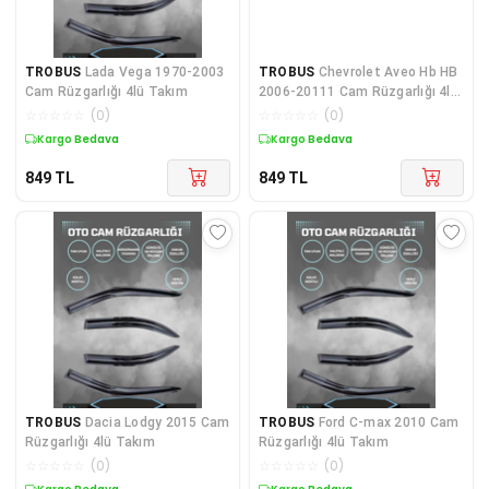
TROBUS
Lada Vega 1970-2003
TROBUS
Chevrolet Aveo Hb HB
Cam Rüzgarlığı 4lü Takım
2006-20111 Cam Rüzgarlığı 4lü
Takım
☆
☆
☆
☆
☆
(
0
)
☆
☆
☆
☆
☆
(
0
)
Kargo Bedava
Kargo Bedava
849
TL
849
TL
TROBUS
Dacia Lodgy 2015 Cam
TROBUS
Ford C-max 2010 Cam
Rüzgarlığı 4lü Takım
Rüzgarlığı 4lü Takım
☆
☆
☆
☆
☆
(
0
)
☆
☆
☆
☆
☆
(
0
)