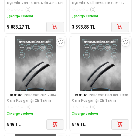
Uyumlu Van -8 Ara Atkı Air 3 Gri
Uyumlu Wall Haval H6 Suv -17
Turtle Air2 Ara Atkı Gr
☆
☆
☆
☆
☆
(
0
)
☆
☆
☆
☆
☆
(
0
)
Kargo Bedava
Kargo Bedava
5.083,27
TL
3.593,85
TL
TROBUS
Peugeot 206 2004
TROBUS
Peugeot Partner 1996
Cam Rüzgarlığı 2li Takım
Cam Rüzgarlığı 2li Takım
☆
☆
☆
☆
☆
(
0
)
☆
☆
☆
☆
☆
(
0
)
Kargo Bedava
Kargo Bedava
849
TL
849
TL