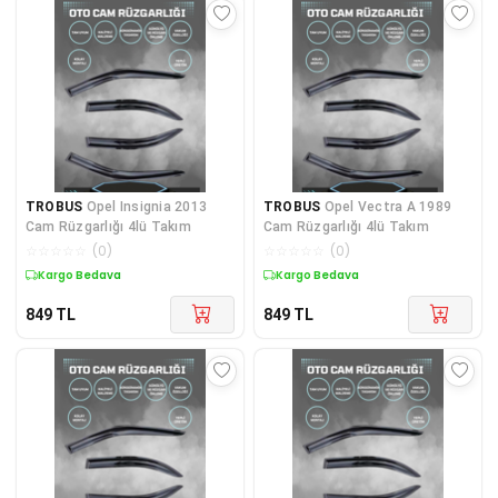
TROBUS
Opel Insignia 2013
TROBUS
Opel Vectra A 1989
Cam Rüzgarlığı 4lü Takım
Cam Rüzgarlığı 4lü Takım
☆
☆
☆
☆
☆
(
0
)
☆
☆
☆
☆
☆
(
0
)
Kargo Bedava
Kargo Bedava
849
TL
849
TL