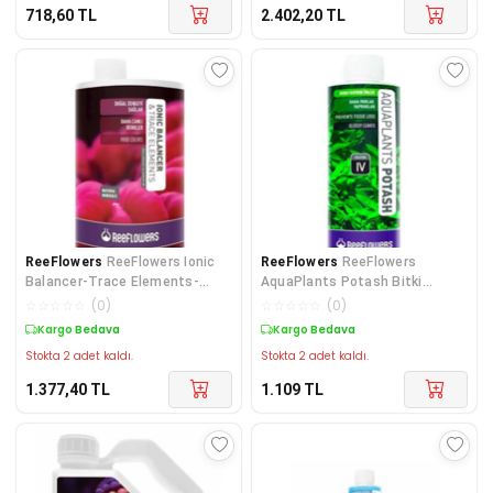
718,60
TL
2.402,20
TL
ReeFlowers
ReeFlowers Ionic
ReeFlowers
ReeFlowers
Balancer-Trace Elements-
AquaPlants Potash Bitki
BallingSet Element 1000
Akvaryumu İçin Demir 500 Ml
☆
☆
☆
☆
☆
(
0
)
☆
☆
☆
☆
☆
(
0
)
Kargo Bedava
Kargo Bedava
Stokta 2 adet kaldı.
Stokta 2 adet kaldı.
1.377,40
TL
1.109
TL