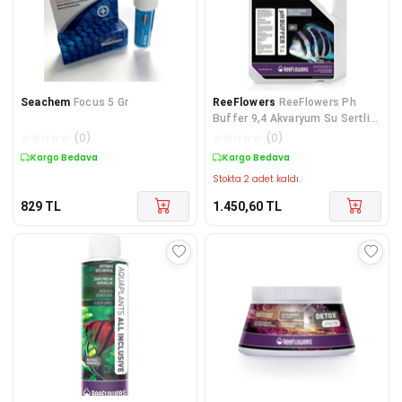
Seachem
Focus 5 Gr
ReeFlowers
ReeFlowers Ph
Buffer 9,4 Akvaryum Su Sertliği
Dengeleyici 3000 ml
☆
☆
☆
☆
☆
(
0
)
☆
☆
☆
☆
☆
(
0
)
Kargo Bedava
Kargo Bedava
Stokta 2 adet kaldı.
829
TL
1.450,60
TL