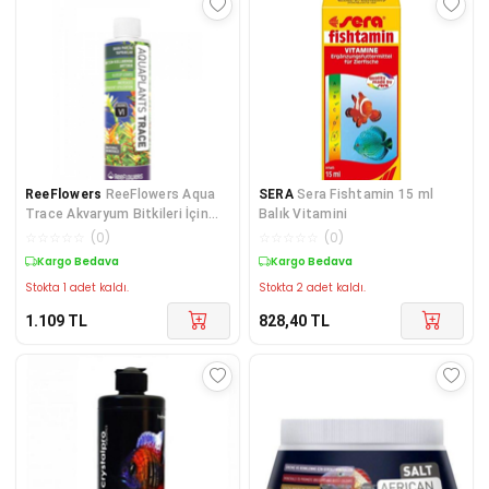
ReeFlowers
ReeFlowers Aqua
SERA
Sera Fishtamin 15 ml
Trace Akvaryum Bitkileri İçin
Balık Vitamini
Eser Element 500 ml
☆
☆
☆
☆
☆
(
0
)
☆
☆
☆
☆
☆
(
0
)
Kargo Bedava
Kargo Bedava
Stokta 1 adet kaldı.
Stokta 2 adet kaldı.
1.109
TL
828,40
TL