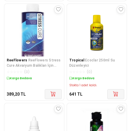
ReeFlowers
ReeFlowers Stress
Tropical
Ecoclar 250ml Su
Cure Akvaryum Balıkları İçin
Düzenleyici
Stress Giderici 85
☆
☆
☆
☆
☆
(
0
)
☆
☆
☆
☆
☆
(
0
)
Kargo Bedava
Kargo Bedava
Stokta 1 adet kaldı.
389,20
TL
641
TL