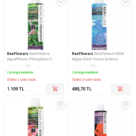
ReeFlowers
ReeFlowers
ReeFlowers
ReeFlowers REM
AquaPlants Phosphate II
Algae 85ml Yosun Giderici
Akvaryum Bitki Fosfat Katkısı
☆
☆
☆
☆
☆
(
0
)
☆
☆
☆
☆
☆
(
0
)
Kargo Bedava
Kargo Bedava
Stokta 2 adet kaldı.
Stokta 3 adet kaldı.
1.109
TL
480,70
TL