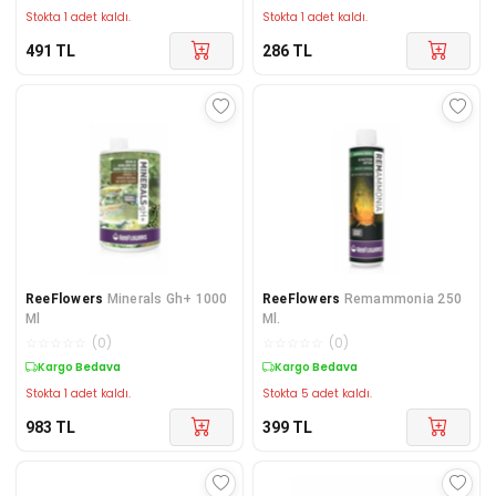
Stokta 1 adet kaldı.
Stokta 1 adet kaldı.
491
TL
286
TL
ReeFlowers
Minerals Gh+ 1000
ReeFlowers
Remammonia 250
Ml
Ml.
☆
☆
☆
☆
☆
(
0
)
☆
☆
☆
☆
☆
(
0
)
Kargo Bedava
Kargo Bedava
Stokta 1 adet kaldı.
Stokta 5 adet kaldı.
983
TL
399
TL