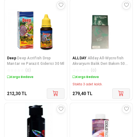
Deep
Deep Acrifish Drop
ALLDAY
Allday All-Mycrofish
Mantar ve Parazit Giderici 30 Ml
Akvaryum Balık Deri Bakım 50
ml
☆
☆
☆
☆
☆
(
0
)
☆
☆
☆
☆
☆
(
0
)
Kargo Bedava
Kargo Bedava
Stokta 3 adet kaldı.
212,30
TL
279,40
TL