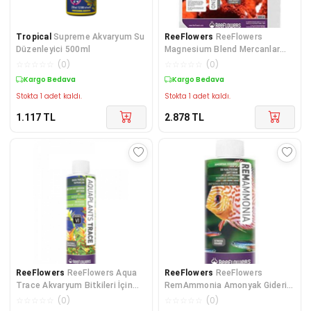
Tropical
Supreme Akvaryum Su
ReeFlowers
ReeFlowers
Düzenleyici 500ml
Magnesium Blend Mercanlar
için Besin Katkısı 3000 ml
☆
☆
☆
☆
☆
(
0
)
☆
☆
☆
☆
☆
(
0
)
Kargo Bedava
Kargo Bedava
Stokta 1 adet kaldı.
Stokta 1 adet kaldı.
1.117
TL
2.878
TL
ReeFlowers
ReeFlowers Aqua
ReeFlowers
ReeFlowers
Trace Akvaryum Bitkileri İçin
RemAmmonia Amonyak Giderici
Eser Element 250 ml
85 Ml
☆
☆
☆
☆
☆
(
0
)
☆
☆
☆
☆
☆
(
0
)