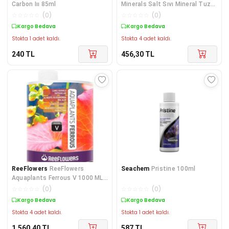
Carbon Iıı 85ml
Minerals Salt Sıvı Mineral Tuzu
125 ml
☆
☆
☆
☆
☆
(
0
)
☆
☆
☆
☆
☆
(
0
)
Kargo Bedava
Kargo Bedava
Stokta 1 adet kaldı.
Stokta 4 adet kaldı.
240
TL
456,30
TL
ReeFlowers
ReeFlowers
Seachem
Pristine 100ml
Aquaplants Ferrous V 1000 ML
Demir
☆
☆
☆
☆
☆
(
0
)
☆
☆
☆
☆
☆
(
0
)
Kargo Bedava
Kargo Bedava
Stokta 4 adet kaldı.
Stokta 1 adet kaldı.
1.560,40
TL
587
TL