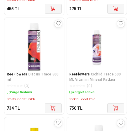
455
TL
275
TL
ReeFlowers
Discus Trace 500
ReeFlowers
Cichlid Trace 500
ml
ML Vitamin Mineral Katkısı
☆
☆
☆
☆
☆
(
0
)
☆
☆
☆
☆
☆
(
0
)
Kargo Bedava
Kargo Bedava
Stokta 2 adet kaldı.
Stokta 1 adet kaldı.
734
TL
750
TL