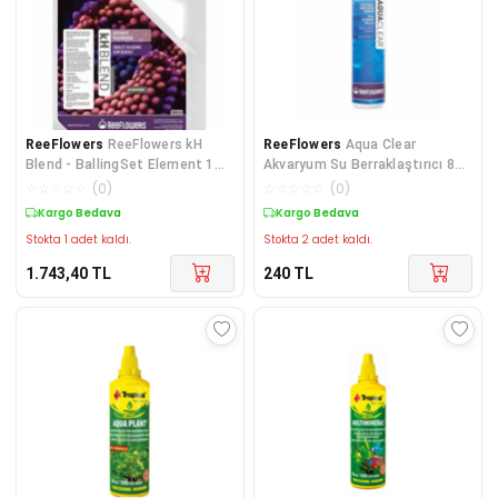
ReeFlowers
ReeFlowers kH
ReeFlowers
Aqua Clear
Blend - BallingSet Element 1
Akvaryum Su Berraklaştırıcı 85
3000 ml
Ml.
☆
☆
☆
☆
☆
(
0
)
☆
☆
☆
☆
☆
(
0
)
Kargo Bedava
Kargo Bedava
Stokta 1 adet kaldı.
Stokta 2 adet kaldı.
1.743,40
TL
240
TL