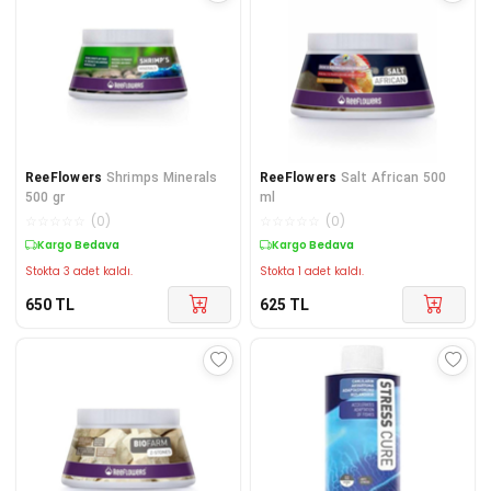
ReeFlowers
Shrimps Minerals
ReeFlowers
Salt African 500
500 gr
ml
☆
☆
☆
☆
☆
(
0
)
☆
☆
☆
☆
☆
(
0
)
Kargo Bedava
Kargo Bedava
Stokta 3 adet kaldı.
Stokta 1 adet kaldı.
650
TL
625
TL