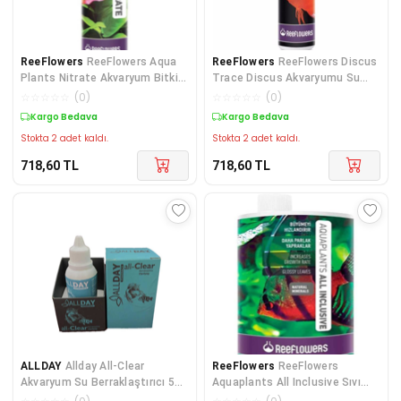
ReeFlowers
ReeFlowers Aqua
ReeFlowers
ReeFlowers Discus
Plants Nitrate Akvaryum Bitki
Trace Discus Akvaryumu Su
Güçlendirici 250 ml
Hazırlayıcı 250 ml
☆
☆
☆
☆
☆
(
0
)
☆
☆
☆
☆
☆
(
0
)
Kargo Bedava
Kargo Bedava
Stokta 2 adet kaldı.
Stokta 2 adet kaldı.
718,60
TL
718,60
TL
ALLDAY
Allday All-Clear
ReeFlowers
ReeFlowers
Akvaryum Su Berraklaştırıcı 50
Aquaplants All Inclusive Sıvı
ml
Gübre 1000ml