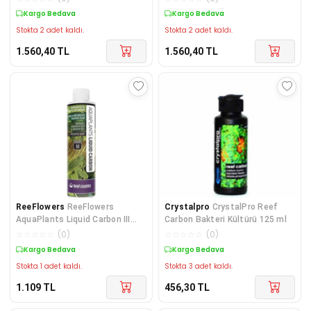
Kargo Bedava
Kargo Bedava
Stokta 2 adet kaldı.
Stokta 2 adet kaldı.
1.560,40
TL
1.560,40
TL
ReeFlowers
ReeFlowers
Crystalpro
CrystalPro Reef
AquaPlants Liquid Carbon III
Carbon Bakteri Kültürü 125 ml
500 ml
☆
☆
☆
☆
☆
(
0
)
☆
☆
☆
☆
☆
(
0
)
Kargo Bedava
Kargo Bedava
Stokta 1 adet kaldı.
Stokta 3 adet kaldı.
1.109
TL
456,30
TL