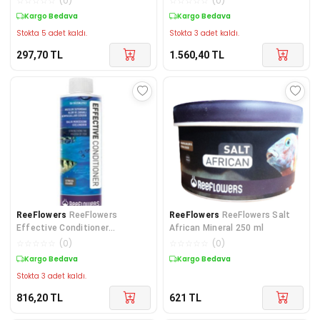
☆
☆
☆
☆
☆
(
0
)
☆
☆
☆
☆
☆
(
0
)
Kargo Bedava
Kargo Bedava
Stokta 5 adet kaldı.
Stokta 3 adet kaldı.
297,70
TL
1.560,40
TL
ReeFlowers
ReeFlowers
ReeFlowers
ReeFlowers Salt
Effective Conditioner
African Mineral 250 ml
Akvaryum Su Düzenleyici 500
☆
☆
☆
☆
☆
(
0
)
☆
☆
☆
☆
☆
(
0
)
ml E
Kargo Bedava
Kargo Bedava
Stokta 3 adet kaldı.
816,20
TL
621
TL