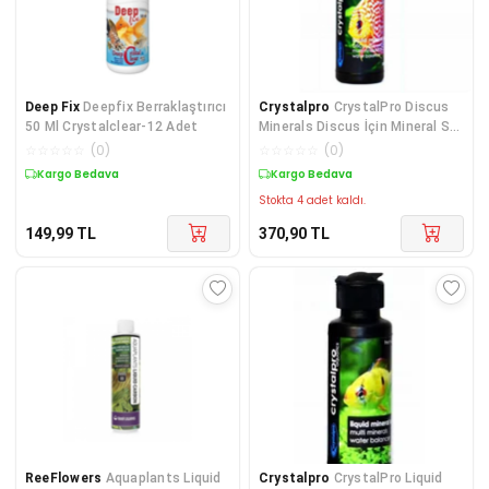
Deep Fix
Deepfix Berraklaştırıcı
Crystalpro
CrystalPro Discus
50 Ml Crystalclear-12 Adet
Minerals Discus İçin Mineral Su
Düzenleyici 125
☆
☆
☆
☆
☆
(
0
)
☆
☆
☆
☆
☆
(
0
)
Kargo Bedava
Kargo Bedava
Stokta 4 adet kaldı.
149,99
TL
370,90
TL
ReeFlowers
Aquaplants Liquid
Crystalpro
CrystalPro Liquid