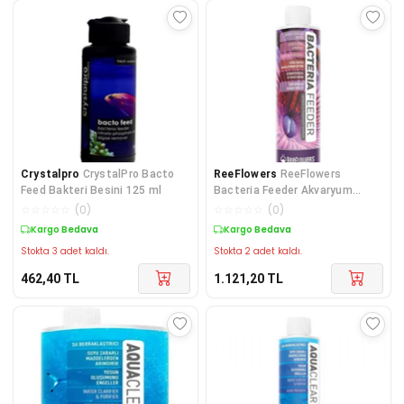
Crystalpro
CrystalPro Bacto
ReeFlowers
ReeFlowers
Feed Bakteri Besini 125 ml
Bacteria Feeder Akvaryum
Faydalı Bakteri 500 ml BF500
☆
☆
☆
☆
☆
(
0
)
☆
☆
☆
☆
☆
(
0
)
Kargo Bedava
Kargo Bedava
Stokta 3 adet kaldı.
Stokta 2 adet kaldı.
462,40
TL
1.121,20
TL