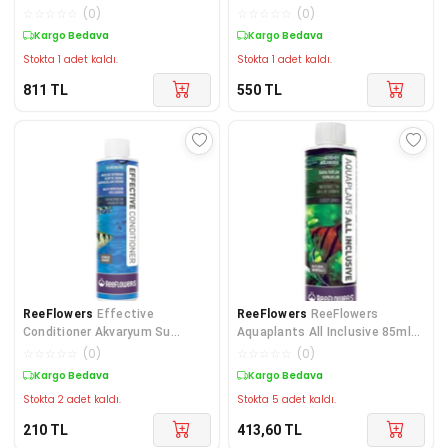
Amonyak Giderici 250gr
☆
☆
☆
☆
☆
(
0
)
☆
☆
☆
☆
☆
(
0
)
Kargo Bedava
Kargo Bedava
Stokta 1 adet kaldı.
Stokta 1 adet kaldı.
811
TL
550
TL
ReeFlowers
Effective
ReeFlowers
ReeFlowers
Conditioner Akvaryum Su
Aquaplants All Inclusive 85ml
Düzenleyici 85 Ml
Sıvı Gübre APA85
☆
☆
☆
☆
☆
(
0
)
☆
☆
☆
☆
☆
(
0
)
Kargo Bedava
Kargo Bedava
Stokta 2 adet kaldı.
Stokta 5 adet kaldı.
210
TL
413,60
TL