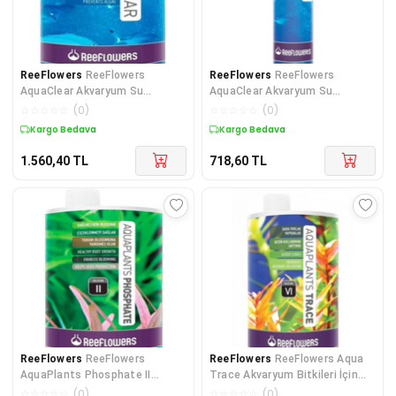
ReeFlowers
ReeFlowers
ReeFlowers
ReeFlowers
AquaClear Akvaryum Su
AquaClear Akvaryum Su
Düzenleyici Berralaştırıcı 1 L.
Düzenleyici Berralaştırıcı 250 M
☆
☆
☆
☆
☆
(
0
)
☆
☆
☆
☆
☆
(
0
)
Kargo Bedava
Kargo Bedava
1.560,40
TL
718,60
TL
ReeFlowers
ReeFlowers
ReeFlowers
ReeFlowers Aqua
AquaPlants Phosphate II
Trace Akvaryum Bitkileri İçin
Akvaryum Bitki Fosfat Katkısı
Eser Element 1000 m
☆
☆
☆
☆
☆
(
0
)
☆
☆
☆
☆
☆
(
0
)