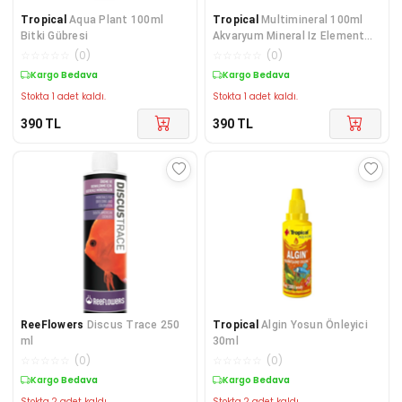
Tropical
Aqua Plant 100ml
Tropical
Multimineral 100ml
Bitki Gübresi
Akvaryum Mineral Iz Element
Takviyesi
☆
☆
☆
☆
☆
(
0
)
☆
☆
☆
☆
☆
(
0
)
Kargo Bedava
Kargo Bedava
Stokta 1 adet kaldı.
Stokta 1 adet kaldı.
390
TL
390
TL
ReeFlowers
Discus Trace 250
Tropical
Algin Yosun Önleyici
ml
30ml
☆
☆
☆
☆
☆
(
0
)
☆
☆
☆
☆
☆
(
0
)
Kargo Bedava
Kargo Bedava
Stokta 2 adet kaldı.
Stokta 2 adet kaldı.