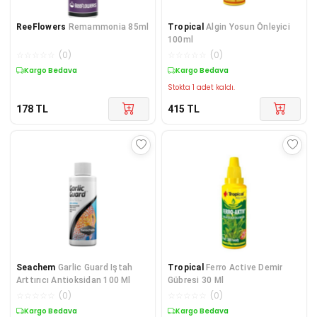
ReeFlowers
Remammonia 85ml
Tropical
Algin Yosun Önleyici
100ml
☆
☆
☆
☆
☆
(
0
)
☆
☆
☆
☆
☆
(
0
)
Kargo Bedava
Kargo Bedava
Stokta 1 adet kaldı.
178
TL
415
TL
Seachem
Garlic Guard Iştah
Tropical
Ferro Active Demir
Arttırıcı Antioksidan 100 Ml
Gübresi 30 Ml
☆
☆
☆
☆
☆
(
0
)
☆
☆
☆
☆
☆
(
0
)
Kargo Bedava
Kargo Bedava