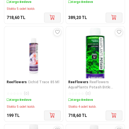
Kargo Bedava
Kargo Bedava
Stokta 5 adet kaldı.
718,60
TL
389,20
TL
ReeFlowers
Cichid Trace 85 Ml
ReeFlowers
ReeFlowers
AquaPlants Potash Bitki
Akvaryumu İçin Demir 250 Ml
☆
☆
☆
☆
☆
(
0
)
☆
☆
☆
☆
☆
(
0
)
Kargo Bedava
Kargo Bedava
Stokta 5 adet kaldı.
Stokta 4 adet kaldı.
199
TL
718,60
TL