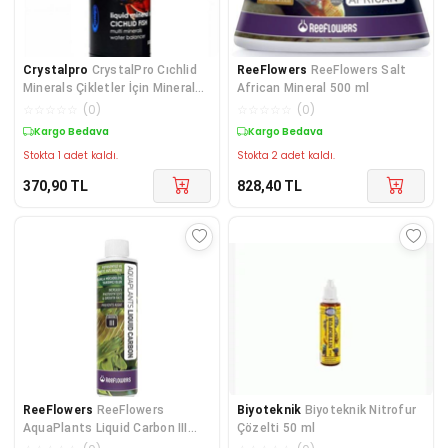
Crystalpro
CrystalPro Cıchlid
ReeFlowers
ReeFlowers Salt
Minerals Çikletler İçin Mineral
African Mineral 500 ml
Su Düzenleyici
☆
☆
☆
☆
☆
(
0
)
☆
☆
☆
☆
☆
(
0
)
Kargo Bedava
Kargo Bedava
Stokta 1 adet kaldı.
Stokta 2 adet kaldı.
370,90
TL
828,40
TL
ReeFlowers
ReeFlowers
Biyoteknik
Biyoteknik Nitrofur
AquaPlants Liquid Carbon III
Çözelti 50 ml
250 ml