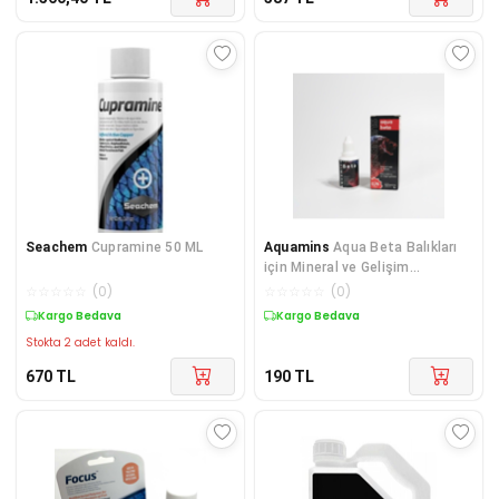
Seachem
Cupramine 50 ML
Aquamins
Aqua Beta Balıkları
için Mineral ve Gelişim
Takviyesi
☆
☆
☆
☆
☆
(
0
)
☆
☆
☆
☆
☆
(
0
)
Kargo Bedava
Kargo Bedava
Stokta 2 adet kaldı.
670
TL
190
TL