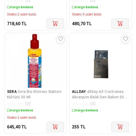
☆
☆
☆
☆
☆
(
0
)
☆
☆
☆
☆
☆
(
0
)
Kargo Bedava
Kargo Bedava
Stokta 2 adet kaldı.
Stokta 5 adet kaldı.
718,60
TL
480,70
TL
SERA
Sera Bio Nitrivec Bakteri
ALLDAY
Allday All-Contranea
Kültürü 50 Ml
Akvaryum Balık Deri Bakım 50
ml
☆
☆
☆
☆
☆
(
0
)
☆
☆
☆
☆
☆
(
0
)
Kargo Bedava
Kargo Bedava
Stokta 2 adet kaldı.
645,40
TL
255
TL