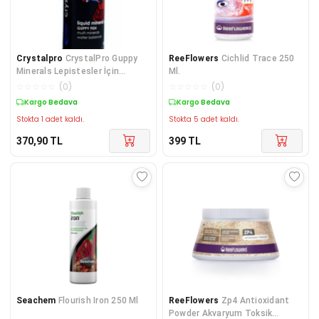
Crystalpro
CrystalPro Guppy
ReeFlowers
Cichlid Trace 250
Minerals Lepistesler İçin
Ml.
Mineral Su Düzenleyici
☆
☆
☆
☆
☆
(
0
)
☆
☆
☆
☆
☆
(
0
)
Kargo Bedava
Kargo Bedava
Stokta 1 adet kaldı.
Stokta 5 adet kaldı.
370,90
TL
399
TL
Seachem
Flourish Iron 250 Ml
ReeFlowers
Zp4 Antioxidant
Powder Akvaryum Toksik