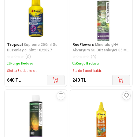
Tropical
Supreme 250ml Su
ReeFlowers
Minerals gH+
Düzenleyici Skt: 10/2027
Akvaryum Su Düzenleyici 85 Ml
MGP85
☆
☆
☆
☆
☆
(
0
)
☆
☆
☆
☆
☆
(
0
)
Kargo Bedava
Kargo Bedava
Stokta 3 adet kaldı.
Stokta 1 adet kaldı.
640
TL
240
TL