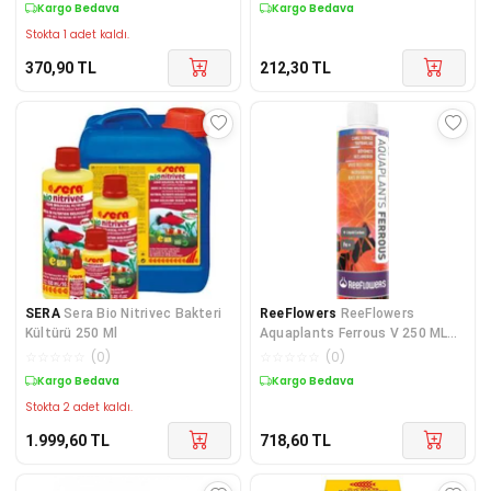
Kargo Bedava
Kargo Bedava
Stokta 1 adet kaldı.
370,90
TL
212,30
TL
SERA
Sera Bio Nitrivec Bakteri
ReeFlowers
ReeFlowers
Kültürü 250 Ml
Aquaplants Ferrous V 250 ML
Demir
☆
☆
☆
☆
☆
(
0
)
☆
☆
☆
☆
☆
(
0
)
Kargo Bedava
Kargo Bedava
Stokta 2 adet kaldı.
1.999,60
TL
718,60
TL