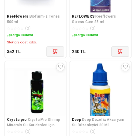
ReeFlowers
Biofarm-z Tones
REFLOWERS
Reeflowers
500ml
Stress Cure 85 ml
☆
☆
☆
☆
☆
(
0
)
☆
☆
☆
☆
☆
(
0
)
Kargo Bedava
Kargo Bedava
Stokta 2 adet kaldı.
352
TL
240
TL
Crystalpro
CrystalPro Shrimp
Deep
Deep Dezofix Akvaryum
Minerals Su Karidesleri İçin
Su Düzenleyici 30 Ml
Mineral Su Düzenle
☆
☆
☆
☆
☆
(
0
)
☆
☆
☆
☆
☆
(
0
)