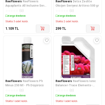
ReeFlowers
ReeFlowers
ReeFlowers
Detox Zeolite
Aquaplants All Inclusive Sıvı
Oksijen Seviyesi Arttırıcı 500 gr
Gübre 500 Ml
☆
☆
☆
☆
☆
(
0
)
☆
☆
☆
☆
☆
(
0
)
Kargo Bedava
Kargo Bedava
Stokta 3 adet kaldı.
Stokta 2 adet kaldı.
1.109
TL
299
TL
ReeFlowers
ReeFlowers Ph
ReeFlowers
ReeFlowers Ionic
Minus 250 Ml - Ph Düşürücü
Balancer-Trace Elements-
BallingSet Element 3000
☆
☆
☆
☆
☆
(
0
)
☆
☆
☆
☆
☆
(
0
)
Kargo Bedava
Kargo Bedava
Stokta 1 adet kaldı.
Stokta 1 adet kaldı.