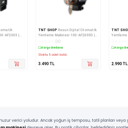
tomatik
TNT SHOP
Resun Dijital Otomatik
TNT SH
00-AF2003 |
Yemleme Makinesi 100-AF2005D |
Yemleme 
in Esnek
Akvaryum Balıkları İçin Hassas
Akvaryum B
☆
☆
☆
☆
☆
(
0
)
☆
☆
☆
☆
☆
Yemleme
Yemleme
Kargo Bedava
Kargo B
Stokta 5 adet kaldı.
3.490
TL
2.990
TL
uzur verici yoludur. Ancak yoğun iş temposu, tatil planları veya 
em makinesi
devreye girer. Bu pratik cihazlar, belirlediğiniz saatl