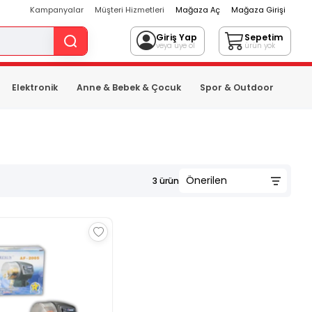
Kampanyalar
Müşteri Hizmetleri
Mağaza Aç
Mağaza Girişi
Giriş Yap
Sepetim
veya üye ol
ürün yok
Elektronik
Anne & Bebek & Çocuk
Spor & Outdoor
3
ürün