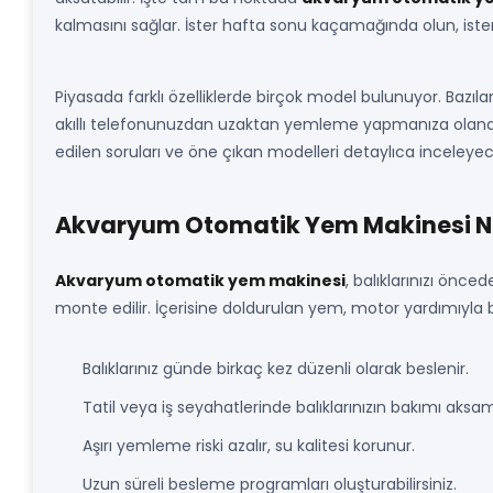
kalmasını sağlar. İster hafta sonu kaçamağında olun, ist
Piyasada farklı özelliklerde birçok model bulunuyor. Bazıla
akıllı telefonunuzdan uzaktan yemleme yapmanıza olanak
edilen soruları ve öne çıkan modelleri detaylıca inceleyec
Akvaryum Otomatik Yem Makinesi Ne
Akvaryum otomatik yem makinesi
, balıklarınızı ön
monte edilir. İçerisine doldurulan yem, motor yardımıyla be
Balıklarınız günde birkaç kez düzenli olarak beslenir.
Tatil veya iş seyahatlerinde balıklarınızın bakımı aksa
Aşırı yemleme riski azalır, su kalitesi korunur.
Uzun süreli besleme programları oluşturabilirsiniz.