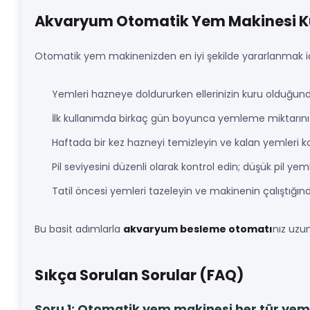
Akvaryum Otomatik Yem Makinesi Ku
Otomatik yem makinenizden en iyi şekilde yararlanmak içi
Yemleri hazneye doldururken ellerinizin kuru olduğu
İlk kullanımda birkaç gün boyunca yemleme miktarını 
Haftada bir kez hazneyi temizleyin ve kalan yemleri ko
Pil seviyesini düzenli olarak kontrol edin; düşük pil y
Tatil öncesi yemleri tazeleyin ve makinenin çalıştığı
Bu basit adımlarla
akvaryum besleme otomatı
nız uzun
Sıkça Sorulan Sorular (FAQ)
Soru 1: Otomatik yem makinesi her tür ye