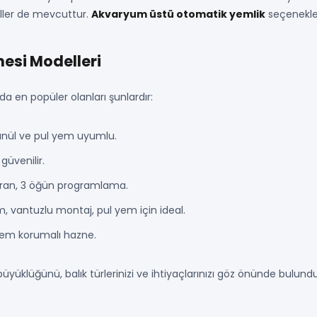
ller de mevcuttur.
Akvaryum üstü otomatik yemlik
seçenekleri
esi Modelleri
 en popüler olanları şunlardır:
ranül ve pul yem uyumlu.
üvenilir.
ekran, 3 öğün programlama.
m, vantuzlu montaj, pul yem için ideal.
 nem korumalı hazne.
klüğünü, balık türlerinizi ve ihtiyaçlarınızı göz önünde bulund