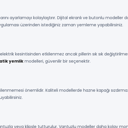
arını ayarlamayı kolaylaştırır. Dijital ekranlı ve butonlu modeller 
uygulaması üzerinden istediğiniz zaman yemleme yapabilirsiniz.
 elektrik kesintisinden etkilenmez ancak pillerin sık sık değiştirilme
matik yemlik
modelleri, güvenilir bir seçenektir.
enmemesi önemlidir. Kaliteli modellerde hazne kapağı sızdırmazd
yabilirsiniz.
zla veya klipsle tutturulur. Vantuzlu modeller daha kolay monte