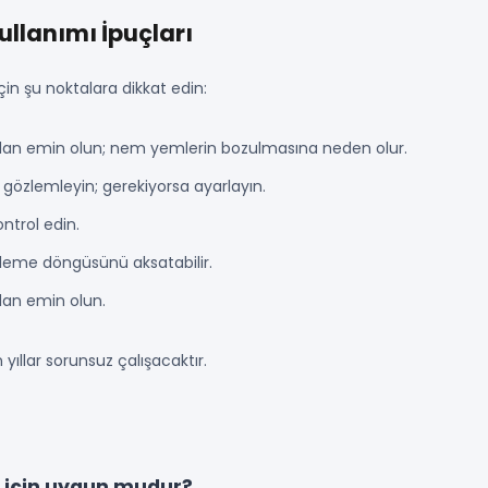
llanımı İpuçları
n şu noktalara dikkat edin:
ndan emin olun; nem yemlerin bozulmasına neden olur.
gözlemleyin; gerekiyorsa ayarlayın.
ntrol edin.
emleme döngüsünü aksatabilir.
ndan emin olun.
 yıllar sorunsuz çalışacaktır.
m için uygun mudur?