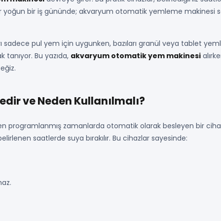
er yoğun bir iş gününde; akvaryum otomatik yemleme makinesi say
rı sadece pul yem için uygunken, bazıları granül veya tablet yemle
 tanıyor. Bu yazıda,
akvaryum otomatik yem makinesi
alırk
eğiz.
dir ve Neden Kullanılmalı?
ceden programlanmış zamanlarda otomatik olarak besleyen bir cih
lirlenen saatlerde suya bırakılır. Bu cihazlar sayesinde:
maz.