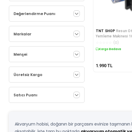
Değerlendirme Puanı
TNT SHOP
Resun O
Markalar
Yemleme Makinesi 1
Akvaryum Balıkları İç
☆
☆
☆
☆
☆
(
0
)
Yemleme Çözümü
Kargo Bedava
Menşei
1.990
TL
Ücretsiz Kargo
Satıcı Puanı
Akvaryum hobisi, doğanın bir parçasını evinize taşımanın h
aksatabilir. İşte tam bu noktada
akvaryum otomatik y