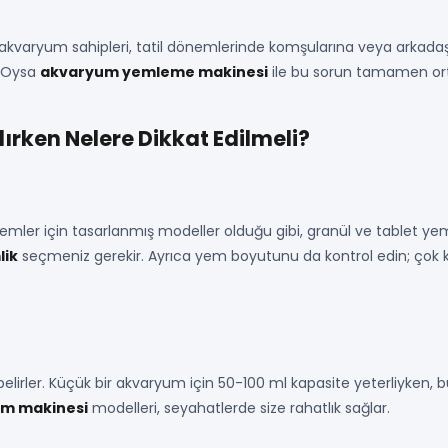
kvaryum sahipleri, tatil dönemlerinde komşularına veya arkadaş
. Oysa
akvaryum yemleme makinesi
ile bu sorun tamamen ort
rken Nelere Dikkat Edilmeli?
ler için tasarlanmış modeller olduğu gibi, granül ve tablet yemler
lik
seçmeniz gerekir. Ayrıca yem boyutunu da kontrol edin; çok k
belirler. Küçük bir akvaryum için 50-100 ml kapasite yeterliyken, 
em makinesi
modelleri, seyahatlerde size rahatlık sağlar.