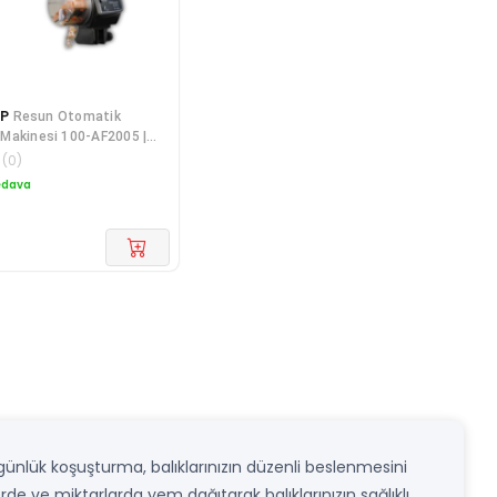
OP
Resun Otomatik
Makinesi 100-AF2005 |
alıkları İçin Pratik
(
0
)
 Çözümü
edava
günlük koşuşturma, balıklarınızın düzenli beslenmesini
erde ve miktarlarda yem dağıtarak balıklarınızın sağlıklı