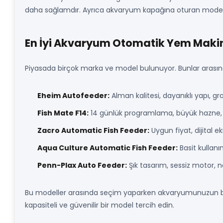
daha sağlamdır. Ayrıca akvaryum kapağına oturan mode
En İyi Akvaryum Otomatik Yem Makin
Piyasada birçok marka ve model bulunuyor. Bunlar arasında
Eheim Autofeeder:
Alman kalitesi, dayanıklı yapı, g
Fish Mate F14:
14 günlük programlama, büyük hazne, g
Zacro Automatic Fish Feeder:
Uygun fiyat, dijital 
Aqua Culture Automatic Fish Feeder:
Basit kullanı
Penn-Plax Auto Feeder:
Şık tasarım, sessiz motor,
Bu modeller arasında seçim yaparken akvaryumunuzun büyü
kapasiteli ve güvenilir bir model tercih edin.