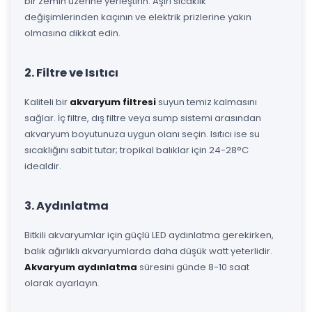
bir zemin üzerine yerleştirin. Aşırı sıcaklık
değişimlerinden kaçının ve elektrik prizlerine yakın
olmasına dikkat edin.
2. Filtre ve Isıtıcı
Kaliteli bir
akvaryum filtresi
suyun temiz kalmasını
sağlar. İç filtre, dış filtre veya sump sistemi arasından
akvaryum boyutunuza uygun olanı seçin. Isıtıcı ise su
sıcaklığını sabit tutar; tropikal balıklar için 24-28°C
idealdir.
3. Aydınlatma
Bitkili akvaryumlar için güçlü LED aydınlatma gerekirken,
balık ağırlıklı akvaryumlarda daha düşük watt yeterlidir.
Akvaryum aydınlatma
süresini günde 8-10 saat
olarak ayarlayın.