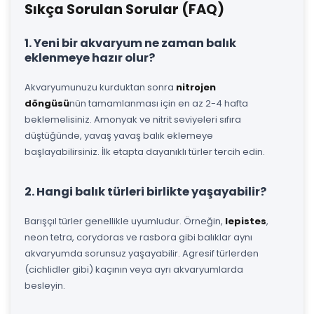
Sıkça Sorulan Sorular (FAQ)
1. Yeni bir akvaryum ne zaman balık
eklenmeye hazır olur?
Akvaryumunuzu kurduktan sonra
nitrojen
döngüsü
nün tamamlanması için en az 2-4 hafta
beklemelisiniz. Amonyak ve nitrit seviyeleri sıfıra
düştüğünde, yavaş yavaş balık eklemeye
başlayabilirsiniz. İlk etapta dayanıklı türler tercih edin.
2. Hangi balık türleri birlikte yaşayabilir?
Barışçıl türler genellikle uyumludur. Örneğin,
lepistes
,
neon tetra, corydoras ve rasbora gibi balıklar aynı
akvaryumda sorunsuz yaşayabilir. Agresif türlerden
(cichlidler gibi) kaçının veya ayrı akvaryumlarda
besleyin.