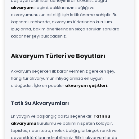
başlayan olun ister deneyimli bir akvarist, doğru
akvaryum
seçimi, balıklarınızın sağlığı ve
akvaryumunuzun estetiği için kritik öneme sahiptir. Bu
kapsamlı rehberde, akvaryum türlerinden kurulum
ipuçlarına, bakım önerilerinden sıkça sorulan sorulara
kadar her şeyi bulacaksınız.
Akvaryum Türleri ve Boyutları
Akvaryum seçerken ilk karar vermeniz gereken şey,
hangi tür akvaryumun ihtiyaçlarınıza en uygun
olduğudur. İşte en popüler
akvaryum çeşitleri
:
Tatlı Su Akvaryumları
En yaygın ve başlangıç dostu seçenektir.
Tatlı su
akvaryumu
kurulumu ve bakımı nispeten kolaydır.
Lepistes, neon tetra, melek balığı gibi birçok renkli ve
dayanıklı türü barındırabilirsiniz. Bitkili akvaryumlar da