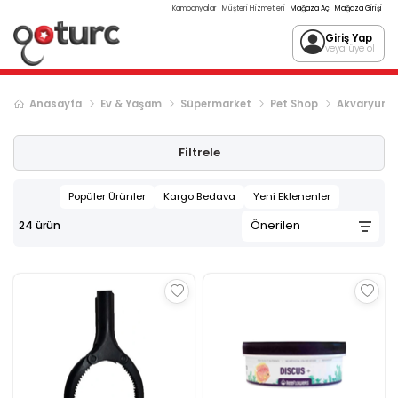
Kampanyalar
Müşteri Hizmetleri
Mağaza Aç
Mağaza Girişi
Giriş Yap
veya üye ol
Anasayfa
Ev & Yaşam
Süpermarket
Pet Shop
Akvaryum Ü
Filtrele
Popüler Ürünler
Kargo Bedava
Yeni Eklenenler
24
ürün