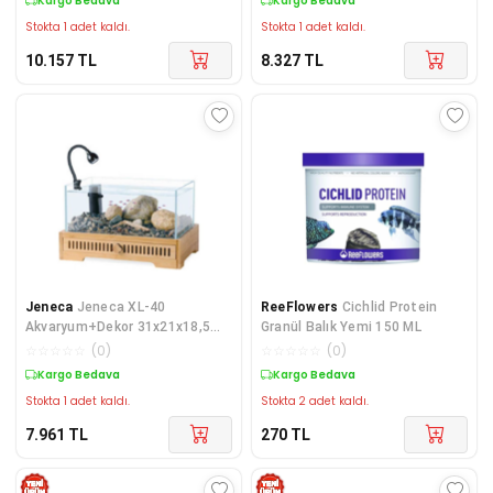
Kargo Bedava
Kargo Bedava
Stokta 1 adet kaldı.
Stokta 1 adet kaldı.
10.157
TL
8.327
TL
Jeneca
Jeneca XL-40
ReeFlowers
​Cichlid Protein
Akvaryum+Dekor 31x21x18,5
Granül Balık Yemi 150 ML
Cm (6,2L)
☆
☆
☆
☆
☆
(
0
)
☆
☆
☆
☆
☆
(
0
)
Kargo Bedava
Kargo Bedava
Stokta 1 adet kaldı.
Stokta 2 adet kaldı.
7.961
TL
270
TL