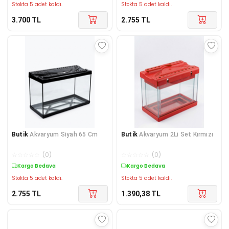
Stokta 5 adet kaldı.
Stokta 5 adet kaldı.
3.700
TL
2.755
TL
Butik
Akvaryum Siyah 65 Cm
Butik
Akvaryum 2Li Set Kırmızı
☆
☆
☆
☆
☆
(
0
)
☆
☆
☆
☆
☆
(
0
)
Kargo Bedava
Kargo Bedava
Stokta 5 adet kaldı.
Stokta 5 adet kaldı.
2.755
TL
1.390,38
TL