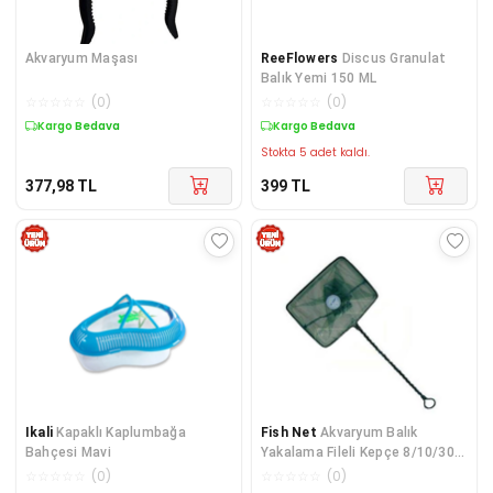
Akvaryum Maşası
ReeFlowers
Discus Granulat
Balık Yemi 150 ML
☆
☆
☆
☆
☆
(
0
)
☆
☆
☆
☆
☆
(
0
)
Kargo Bedava
Kargo Bedava
Stokta 5 adet kaldı.
377,98
TL
399
TL
Ikali
Kapaklı Kaplumbağa
Fish Net
Akvaryum Balık
Bahçesi Mavi
Yakalama Fileli Kepçe 8/10/30
cm
☆
☆
☆
☆
☆
(
0
)
☆
☆
☆
☆
☆
(
0
)