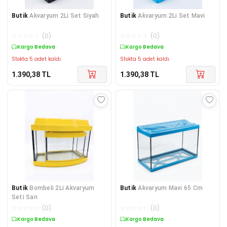
Butik
Akvaryum 2Li Set Siyah
Butik
Akvaryum 2Li Set Mavi
☆
☆
☆
☆
☆
(
0
)
☆
☆
☆
☆
☆
(
0
)
Kargo Bedava
Kargo Bedava
Stokta 5 adet kaldı.
Stokta 5 adet kaldı.
1.390,38
TL
1.390,38
TL
Butik
Bombeli 2Li Akvaryum
Butik
Akvaryum Mavi 65 Cm
Seti Sarı
☆
☆
☆
☆
☆
(
0
)
☆
☆
☆
☆
☆
(
0
)
Kargo Bedava
Kargo Bedava