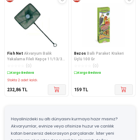
Fish Net
Akvaryum Balık
Bezos
Ballı Paraket Krakeri
Yakalama Fileli Kepçe 11/13/35
Üçlü 100 Gr
cm
☆
☆
☆
☆
☆
(
0
)
☆
☆
☆
☆
☆
(
0
)
Kargo Bedava
Kargo Bedava
Stokta 2 adet kaldı.
232,86
TL
159
TL
Hayalinizdeki su altı dünyasını kurmaya hazır mısınız?
Akvaryumlar, evinize veya ofisinize huzur ve canlılık
katan benzersiz dekorasyon parçalarıdır. İster yeni