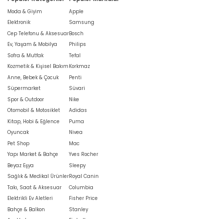
Moda & Giyim
Apple
Elektronik
Samsung
Cep Telefonu & Aksesuar
Bosch
Ev, Yaşam & Mobilya
Philips
Sofra & Mutfak
Tefal
Kozmetik & Kişisel Bakım
Korkmaz
Anne, Bebek & Çocuk
Penti
Süpermarket
Süvari
Spor & Outdoor
Nike
Otomobil & Motosiklet
Adidas
Kitap, Hobi & Eğlence
Puma
Oyuncak
Nivea
Pet Shop
Mac
Yapı Market & Bahçe
Yves Rocher
Beyaz Eşya
Sleepy
Sağlık & Medikal Ürünler
Royal Canin
Takı, Saat & Aksesuar
Columbia
Elektrikli Ev Aletleri
Fisher Price
Bahçe & Balkon
Stanley