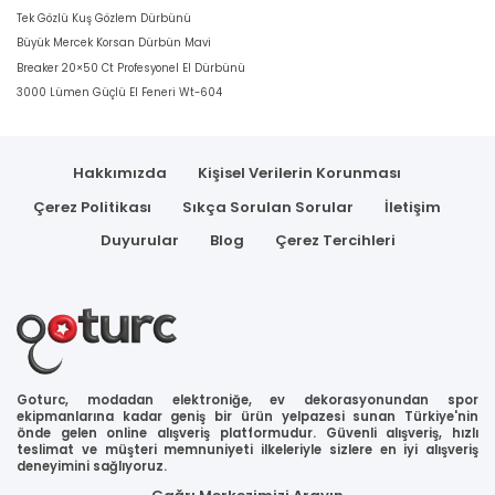
Tek Gözlü Kuş Gözlem Dürbünü
Büyük Mercek Korsan Dürbün Mavi
Breaker 20×50 Ct Profesyonel El Dürbünü
3000 Lümen Güçlü El Feneri Wt-604
Hakkımızda
Kişisel Verilerin Korunması
Çerez Politikası
Sıkça Sorulan Sorular
İletişim
Duyurular
Blog
Çerez Tercihleri
Goturc, modadan elektroniğe, ev dekorasyonundan spor
ekipmanlarına kadar geniş bir ürün yelpazesi sunan Türkiye'nin
önde gelen online alışveriş platformudur. Güvenli alışveriş, hızlı
teslimat ve müşteri memnuniyeti ilkeleriyle sizlere en iyi alışveriş
deneyimini sağlıyoruz.