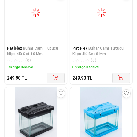
PatiFlex
Buhar Camı Tutucu
PatiFlex
Buhar Camı Tutucu
Klips 4lü Set 10 Mm
Klips 4lü Set 8 Mm
☆
☆
☆
☆
☆
(
0
)
☆
☆
☆
☆
☆
(
0
)
Kargo Bedava
Kargo Bedava
249,90
TL
249,90
TL