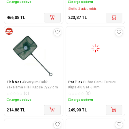
Kargo Bedava
Kargo Bedava
Stokta 3 adet kaldı.
466,08
TL
223,87
TL
Fish Net
Akvaryum Balık
PatiFlex
Buhar Camı Tutucu
Yakalama Fileli Kepçe 7/27 cm
Klips 4lü Set 6 Mm
☆
☆
☆
☆
☆
(
0
)
☆
☆
☆
☆
☆
(
0
)
Kargo Bedava
Kargo Bedava
214,88
TL
249,90
TL