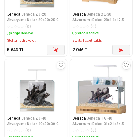
Jeneca
Jeneca ZJ-20
Jeneca
Jeneca XL-30
Akvaryum+Dekor 20x20x25 Cm
Akvaryum+Dekor 28x14x17,5
(10L)
Cm. (3,3L)
☆
☆
☆
☆
☆
(
0
)
☆
☆
☆
☆
☆
(
0
)
Kargo Bedava
Kargo Bedava
Stokta 1 adet kaldı.
Stokta 1 adet kaldı.
5.643
TL
7.046
TL
Jeneca
Jeneca ZJ-40
Jeneca
Jeneca TG-40
Akvaryum+Dekor 40x30x30 Cm
Akvaryum+Dekor 31x21x24,5
(36L))
Cm (9,4L)
☆
☆
☆
☆
☆
(
0
)
☆
☆
☆
☆
☆
(
0
)