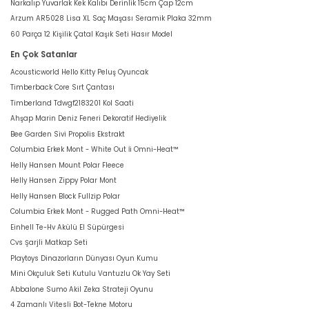
Narkalıp Yuvarlak Kek Kalıbı Derinlik 15cm Çap 12cm
Arzum AR5028 Lisa XL Saç Maşası Seramik Plaka 32mm
60 Parça 12 Kişilik Çatal Kaşık Seti Hasır Model
En Çok Satanlar
Acousticworld Hello Kitty Peluş Oyuncak
Timberback Core Sırt Çantası
Timberland Tdwgf2183201 Kol Saati
Ahşap Marin Deniz Feneri Dekoratif Hediyelik
Bee Garden Sivi Propolis Ekstrakt
Columbia Erkek Mont - White Out İi Omni-Heat™
Helly Hansen Mount Polar Fleece
Helly Hansen Zippy Polar Mont
Helly Hansen Block Fullzip Polar
Columbia Erkek Mont - Rugged Path Omni-Heat™
Einhell Te-Hv Akülü El Süpürgesi
Cvs Şarjli Matkap Seti
Playtoys Dinazorların Dünyası Oyun Kumu
Mini Okçuluk Seti Kutulu Vantuzlu Ok Yay Seti
Abbalone Sumo Akil Zeka Strateji Oyunu
4 Zamanlı Vitesli Bot-Tekne Motoru