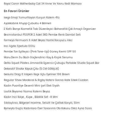
Royal Canin Motherbaby Cat 34 Anne Ve Yavru Kedi Maması
En Favori Ürünler
İsego Emoji Yumurtlayan Kurşun Kalem 4'lü
Ayakkabılık Ahşap Çubuklu 4 Bölmeli
2 Katlı Banyo Kozmetik Takı Düzenleyici Baharatlık Çok Amaçlı Organizer
Besinistanbul PSSPOR 2 Adet 3KG Pembe Renk Dambıl Seti
Formeya Fermuarlı 6 Adet Beyaz Yastık Koruyucu Alez
İnci Ağda Spatula 100lü
Pembe Ton Eşitleyici (Pink Tone-Up) Güneş Kremi SPF 50
Maru.Derm Su Bazlı Güçlendirici Kaş & Kirpik Serumu
Delta Squat Pilates Jimnastik Egzersiz Çubuğu Portable Studio Squat Bar
Dekoratif Strafor Köpük Çıta (5 CM GENİŞLİK)
beaulis Drag It Inkpen Keçe Uçlu Eyeliner 196 Brown
Regular Show Mordecai & Rigby Haters Gonna Hate Erkek Cüzdan
Kadın Puantiye Desenli Mini Şort Etek Siyah
Lastik Boyama Yazma Kalemi Beyaz
Kadın Inci Kolye , Küpe , Bileklik Set -8 Mm
Sıkılaştırıcı, Bölgesel İncelme, Selülit Ve Çatlak Karşıtı, Slim
Bymeyla Güçlü Kadınlara Özel Tasarımlı Oto Kokusu Dikiz Ayna Süsü