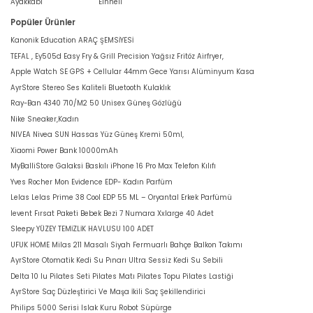
Ayakkabı
Einhell
Popüler Ürünler
Kanonik Education ARAÇ ŞEMSİYESİ
TEFAL , Ey505d Easy Fry & Grill Precision Yağsız Fritöz Airfryer,
Apple Watch SE GPS + Cellular 44mm Gece Yarısı Alüminyum Kasa
AyrStore Stereo Ses Kaliteli Bluetooth Kulaklık
Ray-Ban 4340 710/M2 50 Unisex Güneş Gözlüğü
Nike Sneaker,Kadın
NIVEA Nivea SUN Hassas Yüz Güneş Kremi 50ml,
Xiaomi Power Bank 10000mAh
MyBalliStore Galaksi Baskılı iPhone 16 Pro Max Telefon Kılıfı
Yves Rocher Mon Evidence EDP- Kadın Parfüm
Lelas Lelas Prime 38 Cool EDP 55 ML – Oryantal Erkek Parfümü
levent Fırsat Paketi Bebek Bezi 7 Numara Xxlarge 40 Adet
Sleepy YÜZEY TEMİZLİK HAVLUSU 100 ADET
UFUK HOME Milas 211 Masalı Siyah Fermuarlı Bahçe Balkon Takımı
AyrStore Otomatik Kedi Su Pınarı Ultra Sessiz Kedi Su Sebili
Delta 10 lu Pilates Seti Pilates Matı Pilates Topu Pilates Lastiği
AyrStore Saç Düzleştirici Ve Maşa İkili Saç Şekillendirici
Philips 5000 Serisi Islak Kuru Robot Süpürge