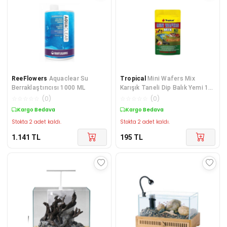
ReeFlowers
Aquaclear Su
Tropical
Mini Wafers Mix
Berraklaştırıcısı 1000 ML
Karışık Taneli Dip Balık Yemi 18
gr
☆
☆
☆
☆
☆
(
0
)
☆
☆
☆
☆
☆
(
0
)
Kargo Bedava
Kargo Bedava
Stokta 2 adet kaldı.
Stokta 2 adet kaldı.
1.141
TL
195
TL