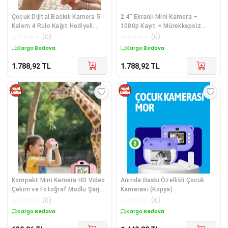
Çocuk Dijital Baskılı Kamera 5
2.4” Ekranlı Mini Kamera –
Kalem 4 Rulo Kağıt Hediyeli
1080p Kayıt + Mürekkepsiz
Eğlenceli Fotoğraf Makinesi
Yazdırma
☆
☆
☆
☆
☆
(
0
)
☆
☆
☆
☆
☆
(
0
)
Kargo Bedava
Kargo Bedava
1.788,92
TL
1.788,92
TL
Kompakt Mini Kamera HD Video
Anında Baskı Özellikli Çocuk
Çekim ve Fotoğraf Modlu Şarj
Kamerası (Kopya)
Edilebilir Kayıt Cihazı
☆
☆
☆
☆
☆
(
0
)
☆
☆
☆
☆
☆
(
0
)
Kargo Bedava
Kargo Bedava