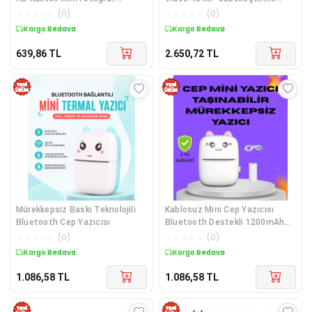
Makinesi Profesyonel
Modu
☆
☆
☆
☆
☆
(
0
)
☆
☆
☆
☆
☆
(
0
)
Kargo Bedava
Kargo Bedava
639,86
TL
2.650,72
TL
Mürekkepsiz Baskı Teknolojili
Kablosuz Mini Cep Yazıcısı
Bluetooth Cep Yazıcısı
Bluetooth Destekli 1200mAh
Bataryalı
☆
☆
☆
☆
☆
(
0
)
☆
☆
☆
☆
☆
(
0
)
Kargo Bedava
Kargo Bedava
1.086,58
TL
1.086,58
TL