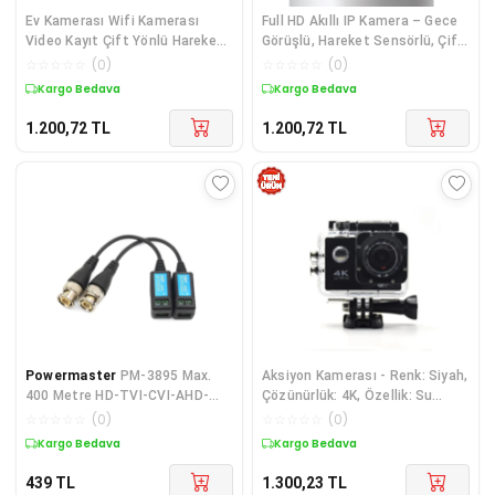
Ev Kamerası Wifi Kamerası
Full HD Akıllı IP Kamera – Gece
Video Kayıt Çift Yönlü Hareket
Görüşlü, Hareket Sensörlü, Çift
Sensörü Bebek
Yönlü Ses ve Online Kayıt
☆
☆
☆
☆
☆
(
0
)
☆
☆
☆
☆
☆
(
0
)
Özellikli
Kargo Bedava
Kargo Bedava
1.200,72
TL
1.200,72
TL
Powermaster
PM-3895 Max.
Aksiyon Kamerası - Renk: Siyah,
400 Metre HD-TVI-CVI-AHD-
Çözünürlük: 4K, Özellik: Su
CVBS Video Balun
Geçirmez, Su Geçirmezlik: 3
☆
☆
☆
☆
☆
(
0
)
☆
☆
☆
☆
☆
(
0
)
ATM
Kargo Bedava
Kargo Bedava
439
TL
1.300,23
TL