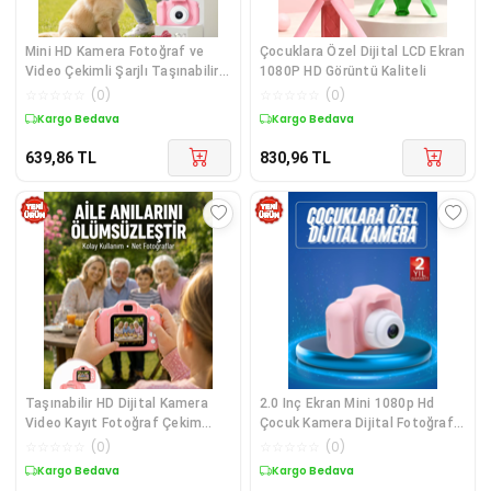
Mini HD Kamera Fotoğraf ve
Çocuklara Özel Dijital LCD Ekran
Video Çekimli Şarjlı Taşınabilir
1080P HD Görüntü Kaliteli
Dijital Kayıt Cihazı
☆
☆
☆
☆
☆
(
0
)
☆
☆
☆
☆
☆
(
0
)
Kargo Bedava
Kargo Bedava
639,86
TL
830,96
TL
Taşınabilir HD Dijital Kamera
2.0 Inç Ekran Mini 1080p Hd
Video Kayıt Fotoğraf Çekim
Çocuk Kamera Dijital Fotoğraf
USB Bağlantılı Şarjlı Yeni Nesil
Makinesi
☆
☆
☆
☆
☆
(
0
)
☆
☆
☆
☆
☆
(
0
)
Kargo Bedava
Kargo Bedava