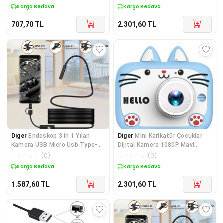
Kargo Bedava
Kargo Bedava
707,70
TL
2.301,60
TL
Diger
Endoskop 3 in 1 Yılan
Diger
Mini Karikatür Çocuklar
Kamera USB Micro Usb Type-C
Dijital Kamera 1080P Mavi
2M Sert Kablo
KS102
☆
☆
☆
☆
☆
(
0
)
☆
☆
☆
☆
☆
(
0
)
Kargo Bedava
Kargo Bedava
1.587,60
TL
2.301,60
TL