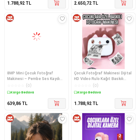
1.788,92
TL
2.650,72
TL
8MP Mini Çocuk Fotoğraf
Çocuk Fotoğraf Makinesi Dijital
Makinesi – Pembe Ses Kaydı
HD Video Rulo Kağıt Baskılı
Özellikli
Yazıcı
☆
☆
☆
☆
☆
(
0
)
☆
☆
☆
☆
☆
(
0
)
Kargo Bedava
Kargo Bedava
639,86
TL
1.788,92
TL