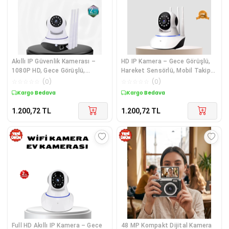
Akıllı IP Güvenlik Kamerası –
HD IP Kamera – Gece Görüşlü,
1080P HD, Gece Görüşlü,
Hareket Sensörlü, Mobil Takip
Hareket Algılamalı
ve Çift Yönlü Ses
☆
☆
☆
☆
☆
(
0
)
☆
☆
☆
☆
☆
(
0
)
Kargo Bedava
Kargo Bedava
1.200,72
TL
1.200,72
TL
Full HD Akıllı IP Kamera – Gece
48 MP Kompakt Dijital Kamera