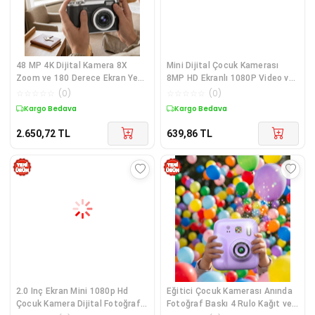
48 MP 4K Dijital Kamera 8X
Mini Dijital Çocuk Kamerası
Zoom ve 180 Derece Ekran Yeni
8MP HD Ekranlı 1080P Video ve
Başlayanlar İçin Uygun
Şarjlı
☆
☆
☆
☆
☆
(
0
)
☆
☆
☆
☆
☆
(
0
)
Kargo Bedava
Kargo Bedava
2.650,72
TL
639,86
TL
2.0 Inç Ekran Mini 1080p Hd
Eğitici Çocuk Kamerası Anında
Çocuk Kamera Dijital Fotoğraf
Fotoğraf Baskı 4 Rulo Kağıt ve