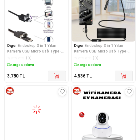
Diger
Endoskop 3 in 1 Yılan
Diger
Endoskop 3 in 1 Yılan
Kamera USB Micro Usb Type-C
Kamera USB Micro Usb Type-C
Uyumlu 15M
Uyumlu 20M
☆
☆
☆
☆
☆
(
0
)
☆
☆
☆
☆
☆
(
0
)
Kargo Bedava
Kargo Bedava
3.780
TL
4.536
TL