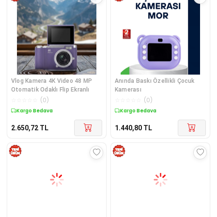
Vlog Kamera 4K Video 48 MP
Anında Baskı Özellikli Çocuk
Otomatik Odaklı Flip Ekranlı
Kamerası
☆
☆
☆
☆
☆
(
0
)
☆
☆
☆
☆
☆
(
0
)
Kargo Bedava
Kargo Bedava
2.650,72
TL
1.440,80
TL