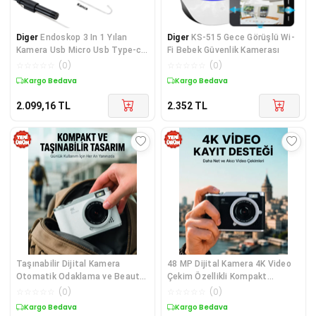
Diger
Endoskop 3 In 1 Yılan
Diger
KS-515 Gece Görüşlü Wi-
Kamera Usb Micro Usb Type-c
Fi Bebek Güvenlik Kamerası
10m Sert Kablo
☆
☆
☆
☆
☆
(
0
)
☆
☆
☆
☆
☆
(
0
)
Kargo Bedava
Kargo Bedava
2.099,16
TL
2.352
TL
Taşınabilir Dijital Kamera
48 MP Dijital Kamera 4K Video
Otomatik Odaklama ve Beauty
Çekim Özellikli Kompakt
Modu
Tasarım
☆
☆
☆
☆
☆
(
0
)
☆
☆
☆
☆
☆
(
0
)
Kargo Bedava
Kargo Bedava