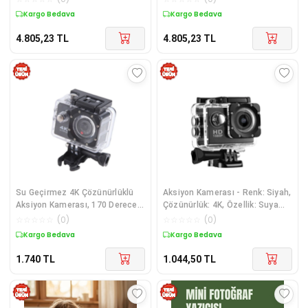
Kargo Bedava
Kargo Bedava
4.805,23
TL
4.805,23
TL
Su Geçirmez 4K Çözünürlüklü
Aksiyon Kamerası - Renk: Siyah,
Aksiyon Kamerası, 170 Derece
Çözünürlük: 4K, Özellik: Suya
Geniş Açılı ve Wi-Fi Bağlantılı
Dayanıklı, Su Geçirmezlik: 3 m
☆
☆
☆
☆
☆
(
0
)
☆
☆
☆
☆
☆
(
0
)
Kargo Bedava
Kargo Bedava
1.740
TL
1.044,50
TL