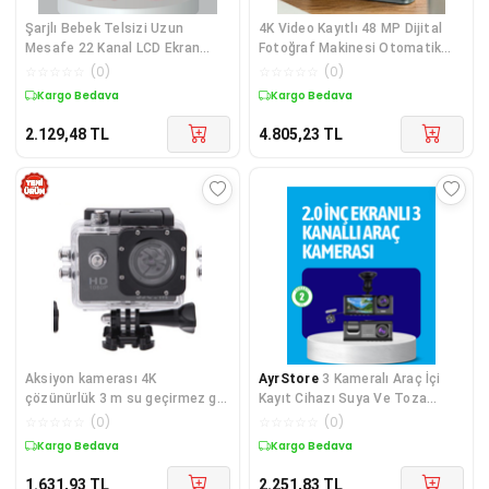
Şarjlı Bebek Telsizi Uzun
4K Video Kayıtlı 48 MP Dijital
Mesafe 22 Kanal LCD Ekran
Fotoğraf Makinesi Otomatik
VOX Modu 400 mAh
Odaklam
☆
☆
☆
☆
☆
(
0
)
☆
☆
☆
☆
☆
(
0
)
Kargo Bedava
Kargo Bedava
2.129,48
TL
4.805,23
TL
Aksiyon kamerası 4K
AyrStore
3 Kameralı Araç İçi
çözünürlük 3 m su geçirmez gri
Kayıt Cihazı Suya Ve Toza
fotoğraf çekimi HDMI USB 2 yıl
Dayanıklı Tasarım
☆
☆
☆
☆
☆
(
0
)
☆
☆
☆
☆
☆
(
0
)
garanti
Kargo Bedava
Kargo Bedava
1.631,93
TL
2.251,83
TL