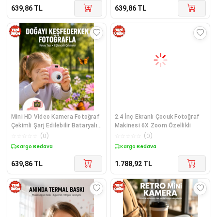
639,86
TL
639,86
TL
Mini HD Video Kamera Fotoğraf
2.4 İnç Ekranlı Çocuk Fotoğraf
Çekimli Şarj Edilebilir Bataryalı
Makinesi 6X Zoom Özellikli
Genişletilebilir Hafızalı Yeni
☆
☆
☆
☆
☆
(
0
)
☆
☆
☆
☆
☆
(
0
)
Nesil
Kargo Bedava
Kargo Bedava
639,86
TL
1.788,92
TL