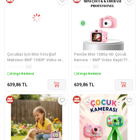
Çocuklar İçin Mini Fotoğraf
Pembe Mini 1080p HD Çocuk
Makinesi 8MP 1080P Video ve
Kamera – 8MP Video KaydıTF
Darbeye Dayanıklı
Kart Destekli
☆
☆
☆
☆
☆
(
0
)
☆
☆
☆
☆
☆
(
0
)
Kargo Bedava
Kargo Bedava
639,86
TL
639,86
TL