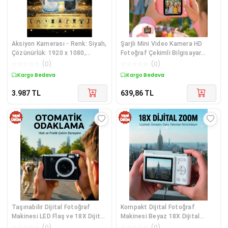
Aksiyon Kamerası - Renk: Siyah,
Şarjlı Mini Video Kamera HD
Çözünürlük: 1920 x 1080,
Fotoğraf Çekimli Bilgisayar
Özellik: Su Geçirmez, Su
Bağlantılı Hafıza Kart Destekli
☆
☆
☆
☆
☆
(
0
)
☆
☆
☆
☆
☆
(
0
)
Geçirmezlik: 20 m
Yeni Nesil
Kargo Bedava
Kargo Bedava
3.987
TL
639,86
TL
Taşınabilir Dijital Fotoğraf
Kompakt Dijital Fotoğraf
Makinesi LED Flaş ve 18X Dijital
Makinesi Beyaz 18X Dijital
Zoo
Zoom Destekli
☆
☆
☆
☆
☆
(
0
)
☆
☆
☆
☆
☆
(
0
)