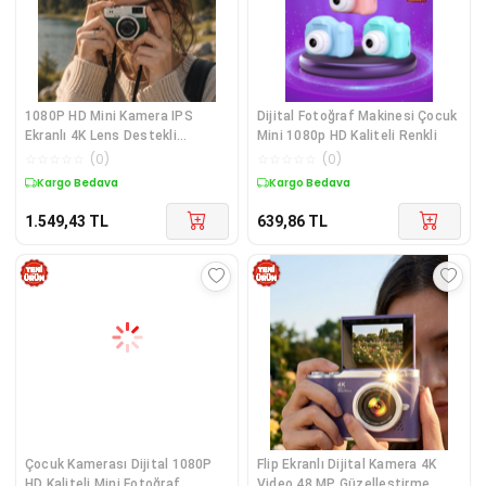
1080P HD Mini Kamera IPS
Dijital Fotoğraf Makinesi Çocuk
Ekranlı 4K Lens Destekli
Mini 1080p HD Kaliteli Renkli
Taşınabilir Dijital Kamera
☆
☆
☆
☆
☆
(
0
)
☆
☆
☆
☆
☆
(
0
)
Kargo Bedava
Kargo Bedava
1.549,43
TL
639,86
TL
Çocuk Kamerası Dijital 1080P
Flip Ekranlı Dijital Kamera 4K
HD Kaliteli Mini Fotoğraf
Video 48 MP Güzelleştirme