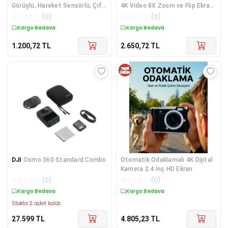
Görüşlü, Hareket Sensörlü, Çift
4K Video 8X Zoom ve Flip Ekran
Yönlü Ses ve Online Kayıt
Selfie Vlog Uyumlu
☆
☆
☆
☆
☆
(
0
)
☆
☆
☆
☆
☆
(
0
)
Özellikli
Kargo Bedava
Kargo Bedava
1.200,72
TL
2.650,72
TL
DJI
Osmo 360 Standard Combo
Otomatik Odaklamalı 4K Dijital
Kamera 2.4 İnç HD Ekran
☆
☆
☆
☆
☆
(
0
)
☆
☆
☆
☆
☆
(
0
)
Kargo Bedava
Kargo Bedava
Stokta 2 adet kaldı.
27.599
TL
4.805,23
TL