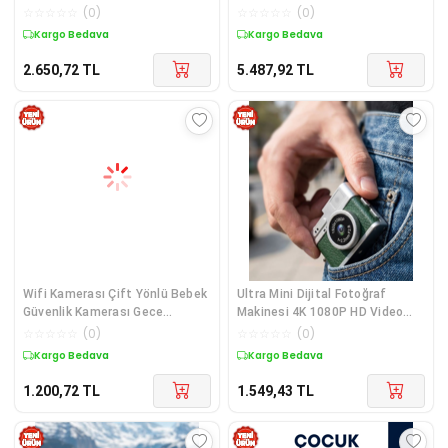
Vlog Fotoğraf Makinesi
Destekli Fotoğraf ve Video
☆
☆
☆
☆
☆
(
0
)
☆
☆
☆
☆
☆
(
0
)
Kayıtlı
Kargo Bedava
Kargo Bedava
2.650,72
TL
5.487,92
TL
Wifi Kamerası Çift Yönlü Bebek
Ultra Mini Dijital Fotoğraf
Güvenlik Kamerası Gece
Makinesi 4K 1080P HD Video
Görüşlü
Çekim Cep Kamerası
☆
☆
☆
☆
☆
(
0
)
☆
☆
☆
☆
☆
(
0
)
Kargo Bedava
Kargo Bedava
1.200,72
TL
1.549,43
TL