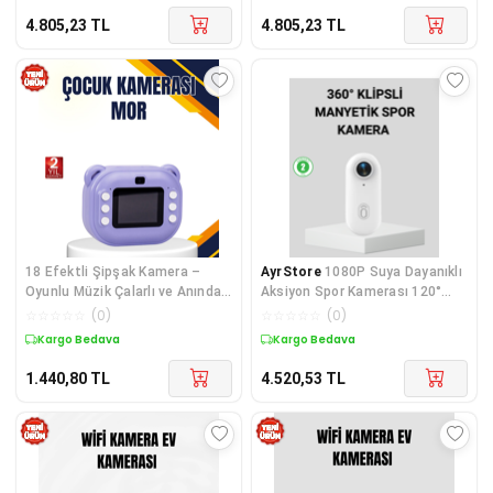
4.805,23
TL
4.805,23
TL
18 Efektli Şipşak Kamera –
AyrStore
1080P Suya Dayanıklı
Oyunlu Müzik Çalarlı ve Anında
Aksiyon Spor Kamerası 120°
Baskı Özellikli
Geniş Açı ve WiFi Destekli
☆
☆
☆
☆
☆
(
0
)
☆
☆
☆
☆
☆
(
0
)
Kargo Bedava
Kargo Bedava
1.440,80
TL
4.520,53
TL