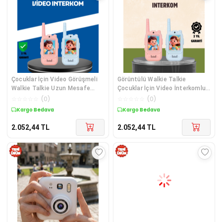
Çocuklar İçin Video Görüşmeli
Görüntülü Walkie Talkie
Walkie Talkie Uzun Mesafe
Çocuklar İçin Video İnterkomlu
İletişim
Oyuncak
☆
☆
☆
☆
☆
(
0
)
☆
☆
☆
☆
☆
(
0
)
Kargo Bedava
Kargo Bedava
2.052,44
TL
2.052,44
TL