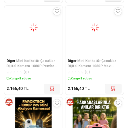
Diger
Mini Karikatür Çocuklar
Diger
Mini Karikatür Çocuklar
Dijital Kamera 1080P Pembe
Dijital Kamera 1080P Mavi
KS102
KS102
☆
☆
☆
☆
☆
(
0
)
☆
☆
☆
☆
☆
(
0
)
Kargo Bedava
Kargo Bedava
2.166,40
TL
2.166,40
TL