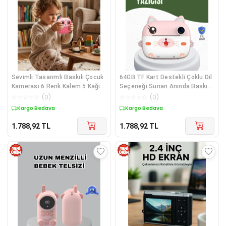
Sevimli Tasarımlı Baskılı Çocuk
64GB TF Kart Destekli Çoklu Dil
Kamerası 6 Renk Kalem 5 Kağıt
Seçeneği Sunan Anında Baskı
Rulosu Hediyeli Eğlenceli Set
Kamera
☆
☆
☆
☆
☆
(
0
)
☆
☆
☆
☆
☆
(
0
)
Kargo Bedava
Kargo Bedava
1.788,92
TL
1.788,92
TL