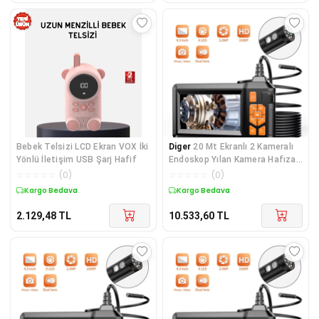
Bebek Telsizi LCD Ekran VOX İki
Diger
20 Mt Ekranlı 2 Kameralı
Yönlü İletişim USB Şarj Hafif
Endoskop Yılan Kamera Hafıza
Girişli Ser
☆
☆
☆
☆
☆
(
0
)
☆
☆
☆
☆
☆
(
0
)
Kargo Bedava
Kargo Bedava
2.129,48
TL
10.533,60
TL