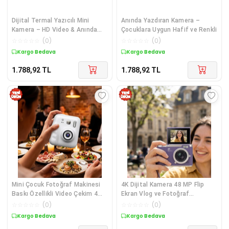
Dijital Termal Yazıcılı Mini
Anında Yazdıran Kamera –
Kamera – HD Video & Anında
Çocuklara Uygun Hafif ve Renkli
Fotoğraf Çıktısı
☆
☆
☆
☆
☆
(
0
)
☆
☆
☆
☆
☆
(
0
)
Kargo Bedava
Kargo Bedava
1.788,92
TL
1.788,92
TL
Mini Çocuk Fotoğraf Makinesi
4K Dijital Kamera 48 MP Flip
Baskı Özellikli Video Çekim 4
Ekran Vlog ve Fotoğraf
Kağıt Rulo Hediyeli
Makinesi
☆
☆
☆
☆
☆
(
0
)
☆
☆
☆
☆
☆
(
0
)
Kargo Bedava
Kargo Bedava