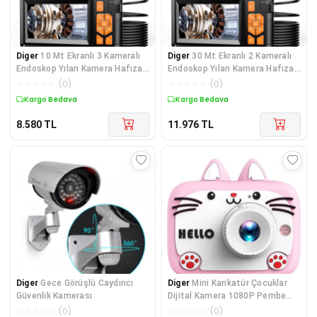
Diger
10 Mt Ekranlı 3 Kameralı
Diger
30 Mt Ekranlı 2 Kameralı
Endoskop Yılan Kamera Hafıza
Endoskop Yılan Kamera Hafıza
Girişli Ser
Girişli Ser
☆
☆
☆
☆
☆
(
0
)
☆
☆
☆
☆
☆
(
0
)
Kargo Bedava
Kargo Bedava
8.580
TL
11.976
TL
Diger
Gece Görüşlü Caydırıcı
Diger
Mini Karikatür Çocuklar
Güvenlik Kamerası
Dijital Kamera 1080P Pembe
KS102
☆
☆
☆
☆
☆
(
0
)
☆
☆
☆
☆
☆
(
0
)