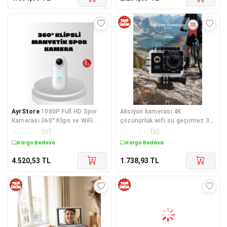
AyrStore
1080P Full HD Spor
Aksiyon kamerası 4K
Kamerası 360° Klips ve WiFi
çözünürlük wifi su geçirmez 3
Özellikli
ATM hafıza kartı desteği siyah
☆
☆
☆
☆
☆
(
0
)
☆
☆
☆
☆
☆
(
0
)
Kargo Bedava
Kargo Bedava
4.520,53
TL
1.738,93
TL