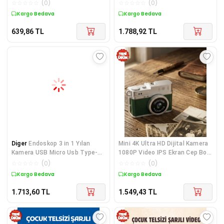
Makinesi
5 Kalem Hediyeli
☆
☆
☆
☆
☆
(
0
)
☆
☆
☆
☆
☆
(
0
)
Kargo Bedava
Kargo Bedava
639,86
TL
1.788,92
TL
Diger
Endoskop 3 in 1 Yılan
Mini 4K Ultra HD Dijital Kamera
Kamera USB Micro Usb Type-C
1080P Video IPS Ekran Cep Boy
5M Sert Kablo
Taşınabilir
☆
☆
☆
☆
☆
(
0
)
☆
☆
☆
☆
☆
(
0
)
Kargo Bedava
Kargo Bedava
1.713,60
TL
1.549,43
TL