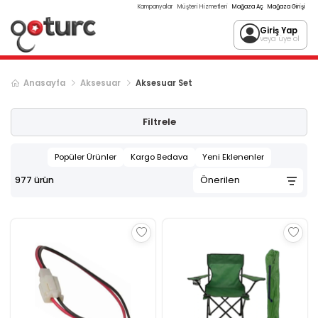
Kampanyalar
Müşteri Hizmetleri
Mağaza Aç
Mağaza Girişi
Giriş Yap
veya üye ol
Anasayfa
Aksesuar
Aksesuar Set
Sonraki ürün sayfası, sayfa
2
Filtrele
Popüler Ürünler
Kargo Bedava
Yeni Eklenenler
977
ürün