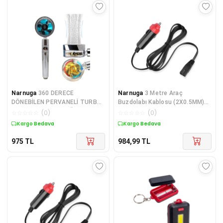
Narnuga
360 DERECE
Narnuga
3 Metre Araç
DÖNEBİLEN PERVANELİ TURBO
Buzdolabı Kablosu (2X0.5MM)
TAZYİKLİ DUŞ BAŞLIĞI (4887)
(IC-246B-8) (4887)
☆
☆
☆
☆
☆
(
0
)
☆
☆
☆
☆
☆
(
0
)
Kargo Bedava
Kargo Bedava
975
TL
984,99
TL