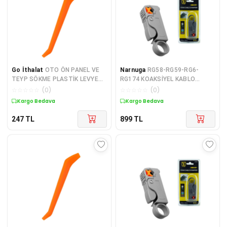
Go İthalat
OTO ÖN PANEL VE
Narnuga
RG58-RG59-RG6-
TEYP SÖKME PLASTİK LEVYESİ
RG174 KOAKSİYEL KABLO
(4744)
SOYUCU YK-332 (4887)
☆
☆
☆
☆
☆
(
0
)
☆
☆
☆
☆
☆
(
0
)
Kargo Bedava
Kargo Bedava
247
TL
899
TL