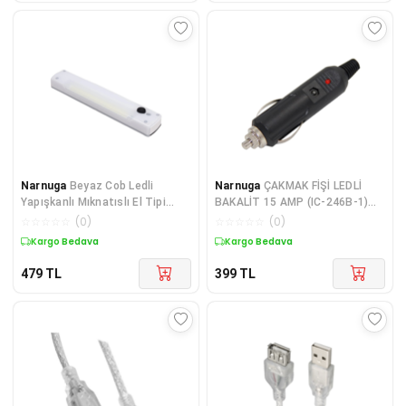
Narnuga
Beyaz Cob Ledli
Narnuga
ÇAKMAK FİŞİ LEDLİ
Yapışkanlı Mıknatıslı El Tipi
BAKALİT 15 AMP (IC-246B-1)
Fener (4887)
(4887)
☆
☆
☆
☆
☆
(
0
)
☆
☆
☆
☆
☆
(
0
)
Kargo Bedava
Kargo Bedava
479
TL
399
TL