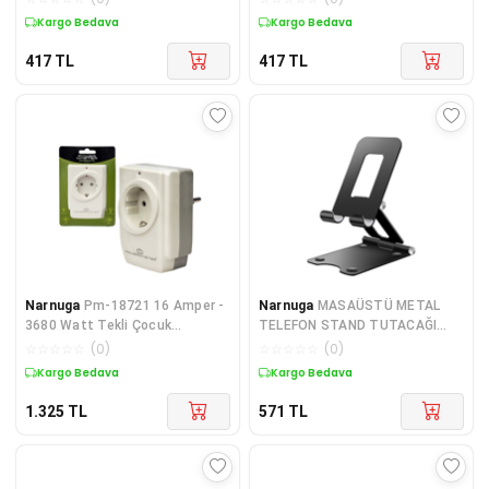
Kargo Bedava
Kargo Bedava
417
TL
417
TL
Narnuga
Pm-18721 16 Amper -
Narnuga
MASAÜSTÜ METAL
3680 Watt Tekli Çocuk
TELEFON STAND TUTACAĞI
Korumalı Akım Korumalı Priz
(K95)
☆
☆
☆
☆
☆
(
0
)
☆
☆
☆
☆
☆
(
0
)
Kargo Bedava
Kargo Bedava
1.325
TL
571
TL