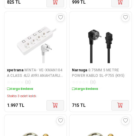
825
TL
999
TL
xpetrana
WİNTA- VE-XMAN104
Narnuga
0.75MM 5 METRE
A CLASS 4LÜ AYRI ANAHTARLI
POWER KABLO SL-P755 (K95)
1.5 METRE AKIM KORUMALI
☆
☆
☆
☆
☆
(
0
)
☆
☆
☆
☆
☆
(
0
)
GRUP PRİZ (MADE IN MALAYSIA)
Kargo Bedava
Kargo Bedava
(K
Stokta 3 adet kaldı.
1.997
TL
715
TL