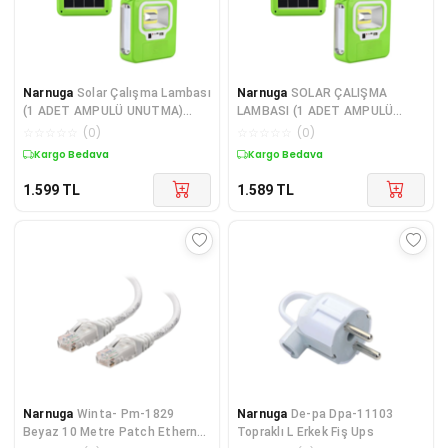
Narnuga
Solar Çalışma Lambası
Narnuga
SOLAR ÇALIŞMA
(1 ADET AMPULÜ UNUTMA)
LAMBASI (1 ADET AMPULÜ
(4172)
UNUTMA) (K95)
☆
☆
☆
☆
☆
(
0
)
☆
☆
☆
☆
☆
(
0
)
Kargo Bedava
Kargo Bedava
1.599
TL
1.589
TL
Narnuga
Winta- Pm-1829
Narnuga
De-pa Dpa-11103
Beyaz 10 Metre Patch Ethernet
Topraklı L Erkek Fiş Ups