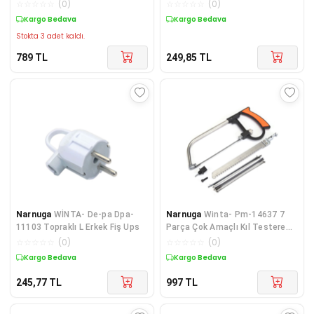
Cat6 Kablo
☆
☆
☆
☆
☆
(
0
)
☆
☆
☆
☆
☆
(
0
)
Kargo Bedava
Kargo Bedava
Stokta 3 adet kaldı.
789
TL
249,85
TL
Narnuga
WİNTA- De-pa Dpa-
Narnuga
Winta- Pm-14637 7
11103 Topraklı L Erkek Fiş Ups
Parça Çok Amaçlı Kıl Testere
Seti
☆
☆
☆
☆
☆
(
0
)
☆
☆
☆
☆
☆
(
0
)
Kargo Bedava
Kargo Bedava
245,77
TL
997
TL