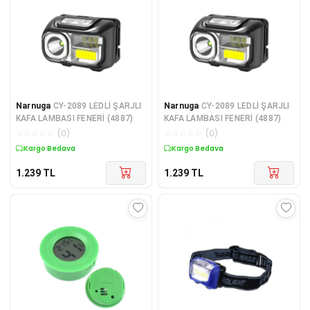
Narnuga
CY-2089 LEDLİ ŞARJLI
Narnuga
CY-2089 LEDLİ ŞARJLI
KAFA LAMBASI FENERİ (4887)
KAFA LAMBASI FENERİ (4887)
☆
☆
☆
☆
☆
(
0
)
☆
☆
☆
☆
☆
(
0
)
Kargo Bedava
Kargo Bedava
1.239
TL
1.239
TL