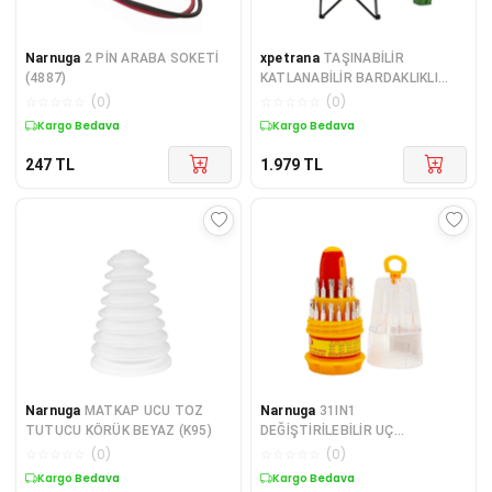
Narnuga
2 PİN ARABA SOKETİ
xpetrana
TAŞINABİLİR
(4887)
KATLANABİLİR BARDAKLIKLI
KAMP PLAJ SANDALYESİ (4887)
☆
☆
☆
☆
☆
(
0
)
☆
☆
☆
☆
☆
(
0
)
Kargo Bedava
Kargo Bedava
247
TL
1.979
TL
Narnuga
MATKAP UCU TOZ
Narnuga
31IN1
TUTUCU KÖRÜK BEYAZ (K95)
DEĞİŞTİRİLEBİLİR UÇ
TORNAVİDA SETİ (4887)
☆
☆
☆
☆
☆
(
0
)
☆
☆
☆
☆
☆
(
0
)
Kargo Bedava
Kargo Bedava