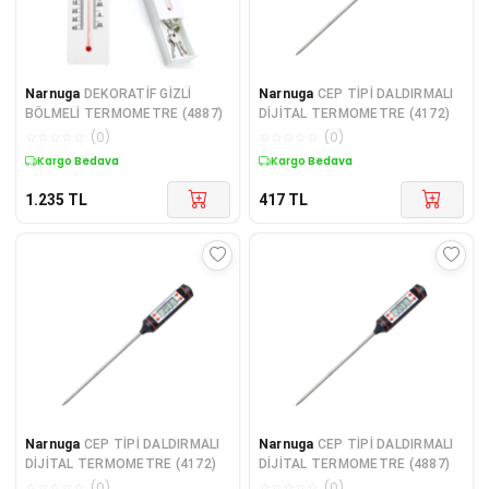
Narnuga
DEKORATİF GİZLİ
Narnuga
CEP TİPİ DALDIRMALI
BÖLMELİ TERMOMETRE (4887)
DİJİTAL TERMOMETRE (4172)
☆
☆
☆
☆
☆
(
0
)
☆
☆
☆
☆
☆
(
0
)
Kargo Bedava
Kargo Bedava
1.235
TL
417
TL
Narnuga
CEP TİPİ DALDIRMALI
Narnuga
CEP TİPİ DALDIRMALI
DİJİTAL TERMOMETRE (4172)
DİJİTAL TERMOMETRE (4887)
☆
☆
☆
☆
☆
(
0
)
☆
☆
☆
☆
☆
(
0
)