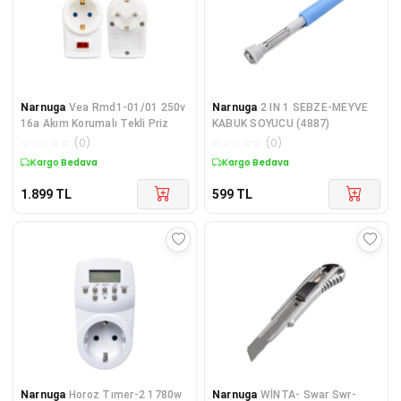
Narnuga
Vea Rmd1-01/01 250v
Narnuga
2 IN 1 SEBZE-MEYVE
16a Akım Korumalı Tekli Priz
KABUK SOYUCU (4887)
☆
☆
☆
☆
☆
(
0
)
☆
☆
☆
☆
☆
(
0
)
Kargo Bedava
Kargo Bedava
1.899
TL
599
TL
Narnuga
Horoz Tımer-2 1780w
Narnuga
WİNTA- Swar Swr-