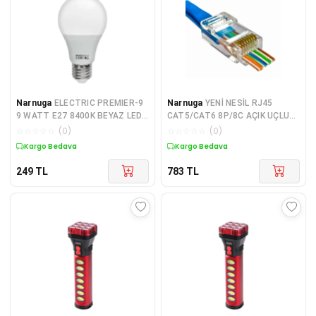
Narnuga
ELECTRIC PREMIER-9
Narnuga
YENİ NESİL RJ45
9 WATT E27 8400K BEYAZ LED
CAT5/CAT6 8P/8C AÇIK UÇLU
AMPUL (4887)
SOKET (100LÜK PAKET) (4887)
☆
☆
☆
☆
☆
(
0
)
☆
☆
☆
☆
☆
(
0
)
Kargo Bedava
Kargo Bedava
249
TL
783
TL