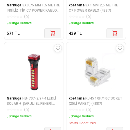
Narnuga
3X0.75 MM 1.5 METRE
xpetrana
3X1 MM 2,5 METRE
İNGİLİZ TİP C7 POWER KABLO
C7 POWER KABLO (4887)
SL-P152 (K95)
☆
☆
☆
☆
☆
(
0
)
☆
☆
☆
☆
☆
(
0
)
Kargo Bedava
Kargo Bedava
571
TL
439
TL
Narnuga
HB-707-2 9+4 LEDLİ
xpetrana
RJ45 10P/10C SOKET
SOLAR + ŞARJLI EL FENERİ
(25Lİ PAKET) (4887)
(4172)
☆
☆
☆
☆
☆
(
0
)
☆
☆
☆
☆
☆
(
0
)
Kargo Bedava
Kargo Bedava
Stokta 3 adet kaldı.