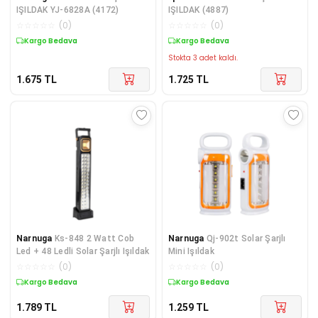
IŞILDAK YJ-6828A (4172)
IŞILDAK (4887)
☆
☆
☆
☆
☆
(
0
)
☆
☆
☆
☆
☆
(
0
)
Kargo Bedava
Kargo Bedava
Stokta 3 adet kaldı.
1.675
TL
1.725
TL
Narnuga
Ks-848 2 Watt Cob
Narnuga
Qj-902t Solar Şarjlı
Led + 48 Ledli Solar Şarjlı Işıldak
Mini Işıldak
☆
☆
☆
☆
☆
(
0
)
☆
☆
☆
☆
☆
(
0
)
Kargo Bedava
Kargo Bedava
1.789
TL
1.259
TL