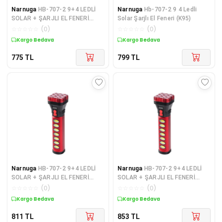
Narnuga
HB-707-2 9+4 LEDLİ
Narnuga
Hb-707-2 9 4 Ledli
SOLAR + ŞARJLI EL FENERİ
Solar Şarjlı El Feneri (K95)
(4887)
☆
☆
☆
☆
☆
(
0
)
☆
☆
☆
☆
☆
(
0
)
Kargo Bedava
Kargo Bedava
775
TL
799
TL
Narnuga
HB-707-2 9+4 LEDLİ
Narnuga
HB-707-2 9+4 LEDLİ
SOLAR + ŞARJLI EL FENERİ
SOLAR + ŞARJLI EL FENERİ
(4172)
(4887)
☆
☆
☆
☆
☆
(
0
)
☆
☆
☆
☆
☆
(
0
)
Kargo Bedava
Kargo Bedava
811
TL
853
TL