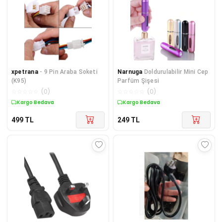
xpetrana
- 9 Pin Araba Soketi
Narnuga
Doldurulabilir Mini Cep
(K95)
Parfüm Şişesi
☆
☆
☆
☆
☆
(
0
)
☆
☆
☆
☆
☆
(
0
)
Kargo Bedava
Kargo Bedava
499
TL
249
TL