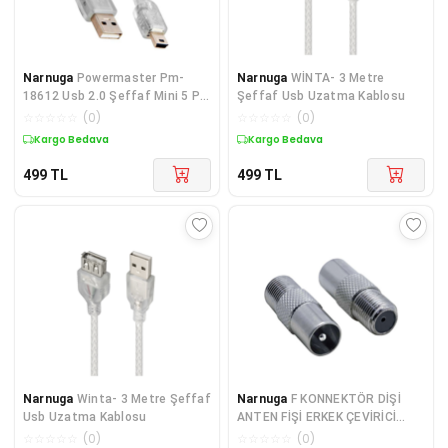
Narnuga
Powermaster Pm-
Narnuga
WİNTA- 3 Metre
18612 Usb 2.0 Şeffaf Mini 5 Pin
Şeffaf Usb Uzatma Kablosu
3 Metre Kablo * S-lınk Sl-uk53
☆
☆
☆
☆
☆
(
0
)
☆
☆
☆
☆
☆
(
0
)
Kargo Bedava
Kargo Bedava
499
TL
499
TL
Narnuga
Winta- 3 Metre Şeffaf
Narnuga
F KONNEKTÖR DİŞİ
Usb Uzatma Kablosu
ANTEN FİŞİ ERKEK ÇEVİRİCİ
(4887)
☆
☆
☆
☆
☆
(
0
)
☆
☆
☆
☆
☆
(
0
)