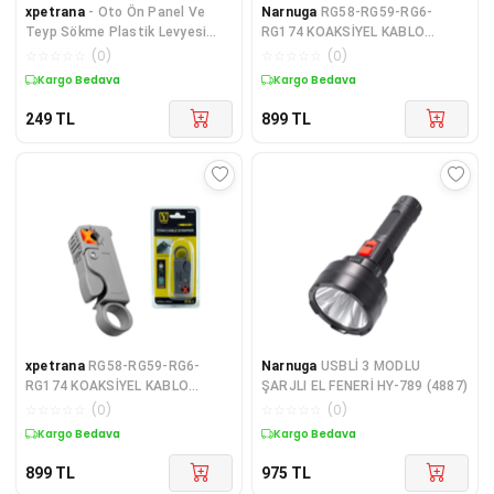
xpetrana
- Oto Ön Panel Ve
Narnuga
RG58-RG59-RG6-
Teyp Sökme Plastik Levyesi
RG174 KOAKSİYEL KABLO
(81) (K95)
SOYUCU YK-332 (4887)
☆
☆
☆
☆
☆
(
0
)
☆
☆
☆
☆
☆
(
0
)
Kargo Bedava
Kargo Bedava
249
TL
899
TL
xpetrana
RG58-RG59-RG6-
Narnuga
USBLİ 3 MODLU
RG174 KOAKSİYEL KABLO
ŞARJLI EL FENERİ HY-789 (4887)
SOYUCU YK-332 (4887)
☆
☆
☆
☆
☆
(
0
)
☆
☆
☆
☆
☆
(
0
)
Kargo Bedava
Kargo Bedava
899
TL
975
TL