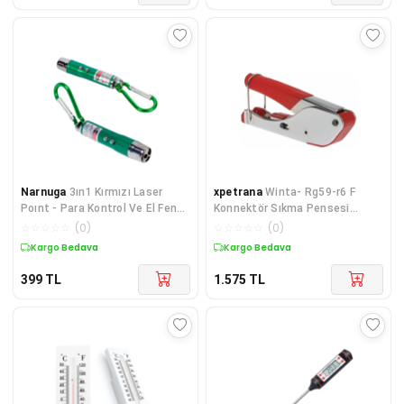
Narnuga
3ın1 Kırmızı Laser
xpetrana
Winta- Rg59-r6 F
Poınt - Para Kontrol Ve El Feneri
Konnektör Sıkma Pensesi
(4172)
(DIGITÜRK F ÇAKMA PENSESİ)
☆
☆
☆
☆
☆
(
0
)
☆
☆
☆
☆
☆
(
0
)
(K95)
Kargo Bedava
Kargo Bedava
399
TL
1.575
TL