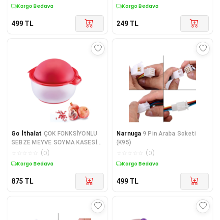
Kargo Bedava
Kargo Bedava
499
TL
249
TL
Go İthalat
ÇOK FONKSİYONLU
Narnuga
9 Pin Araba Soketi
SEBZE MEYVE SOYMA KASESİ
(K95)
(4744)
☆
☆
☆
☆
☆
(
0
)
☆
☆
☆
☆
☆
(
0
)
Kargo Bedava
Kargo Bedava
875
TL
499
TL