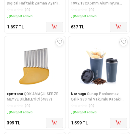
Digital Haftalık Zaman Ayarlı
1992 18x0.5mm Alüminyum
Priz
Gövde Metal Maket Bıçağı
☆
☆
☆
☆
☆
(
0
)
☆
☆
☆
☆
☆
(
0
)
Kargo Bedava
Kargo Bedava
1.697
TL
637
TL
xpetrana
ÇOK AMAÇLI SEBZE
Narnuga
Sunup Paslanmaz
MEYVE DİLİMLEYİCİ (4887)
Çelik 380 ml Vakumlu Kapaklı
Termos Kupa
☆
☆
☆
☆
☆
(
0
)
☆
☆
☆
☆
☆
(
0
)
Kargo Bedava
Kargo Bedava
399
TL
1.599
TL