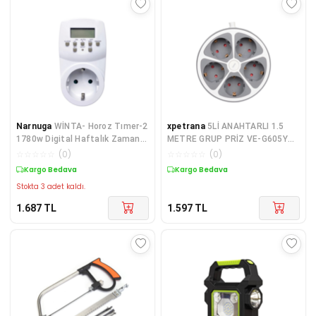
Narnuga
WİNTA- Horoz Tımer-2
xpetrana
5Lİ ANAHTARLI 1.5
1780w Digital Haftalık Zaman
METRE GRUP PRİZ VE-G605Y
Ayarlı Priz
(4172)
☆
☆
☆
☆
☆
(
0
)
☆
☆
☆
☆
☆
(
0
)
Kargo Bedava
Kargo Bedava
Stokta 3 adet kaldı.
1.687
TL
1.597
TL