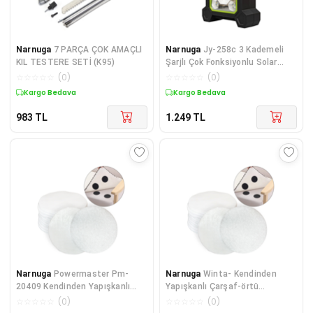
Narnuga
7 PARÇA ÇOK AMAÇLI
Narnuga
Jy-258c 3 Kademeli
KIL TESTERE SETİ (K95)
Şarjlı Çok Fonksiyonlu Solar
Işıldak Om-17
☆
☆
☆
☆
☆
(
0
)
☆
☆
☆
☆
☆
(
0
)
Kargo Bedava
Kargo Bedava
983
TL
1.249
TL
Narnuga
Powermaster Pm-
Narnuga
Winta- Kendinden
20409 Kendinden Yapışkanlı
Yapışkanlı Çarşaf-örtü
Çarşaf-örtü Kaymasını
Kaymasını Önleyeci Bant (20Lİ
☆
☆
☆
☆
☆
(
0
)
☆
☆
☆
☆
☆
(
0
)
Önleyeci Bant (20li Paket
PAKET FİYATI) (K95)