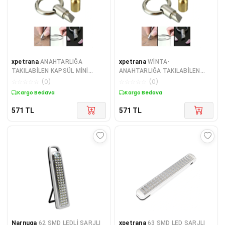
xpetrana
ANAHTARLIĞA
xpetrana
WİNTA-
TAKILABİLEN KAPSÜL MİNİ
ANAHTARLIĞA TAKILABİLEN
FALÇATA (4887)
KAPSÜL MİNİ FALÇATA (K95)
☆
☆
☆
☆
☆
(
0
)
☆
☆
☆
☆
☆
(
0
)
Kargo Bedava
Kargo Bedava
571
TL
571
TL
Narnuga
62 SMD LEDLİ ŞARJLI
xpetrana
63 SMD LED ŞARJLI