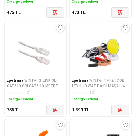
Kargo Bedava
Kargo Bedava
Fiyatı)
475
TL
473
TL
xpetrana
WİNTA- S-LINK SL-
xpetrana
WİNTA- TM-24 COB
CAT610 GRİ CAT6 10 METRE
LEDLİ 13 WATT AKÜ MAŞALI 4
KABLO (K95)
METRE KABLOLU TAŞINABİLİR
☆
☆
☆
☆
☆
(
0
)
☆
☆
☆
☆
☆
(
0
)
SEYYAR PANEL LAMBA (K95)
Kargo Bedava
Kargo Bedava
755
TL
1.399
TL