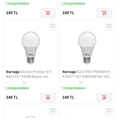
Kargo Bedava
Kargo Bedava
249
TL
249
TL
Narnuga
Electrıc Premıer-9 9
Narnuga
ELECTRIC PREMIER-9
Watt E27 8400k Beyaz Led
9 WATT E27 8400K BEYAZ LED
Ampul (4172)
AMPUL (4172)
☆
☆
☆
☆
☆
(
0
)
☆
☆
☆
☆
☆
(
0
)
Kargo Bedava
Kargo Bedava
249
TL
249
TL