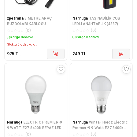
xpetrana
3 METRE ARAÇ
Narnuga
TAŞINABİLİR COB
BUZDOLABI KABLOSU
LEDLİ ANAHTARLIK (4887)
(2X0.5MM) (IC-246B-8) (4887)
☆
☆
☆
☆
☆
(
0
)
☆
☆
☆
☆
☆
(
0
)
Kargo Bedava
Kargo Bedava
Stokta 3 adet kaldı.
975
TL
249
TL
Narnuga
ELECTRIC PREMIER-9
Narnuga
Winta- Horoz Electrıc
9 WATT E27 8400K BEYAZ LED
Premıer-9 9 Watt E27 8400k
AMPUL (4887)
Beyaz Led Ampul
☆
☆
☆
☆
☆
(
0
)
☆
☆
☆
☆
☆
(
0
)