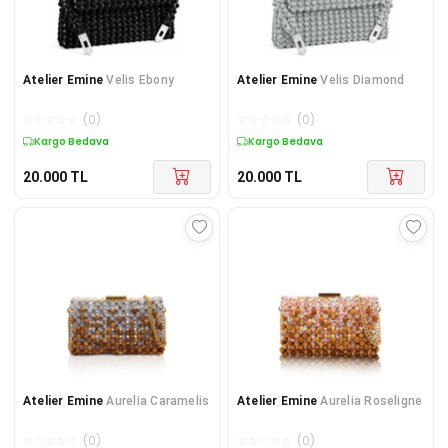
Atelier Emine
Velis Ebony
Atelier Emine
Velis Diamond
☆
☆
☆
☆
☆
(
0
)
☆
☆
☆
☆
☆
(
0
)
Kargo Bedava
Kargo Bedava
20.000
TL
20.000
TL
Atelier Emine
Aurelia Caramelis
Atelier Emine
Aurelia Roseligne
☆
☆
☆
☆
☆
(
0
)
☆
☆
☆
☆
☆
(
0
)