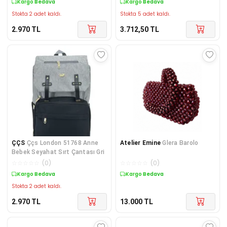
Kargo Bedava
Kargo Bedava
Stokta 2 adet kaldı.
Stokta 5 adet kaldı.
2.970
TL
3.712,50
TL
ÇÇS
Ççs London 51768 Anne
Atelier Emine
Glera Barolo
Bebek Seyahat Sırt Çantası Gri
☆
☆
☆
☆
☆
(
0
)
☆
☆
☆
☆
☆
(
0
)
Kargo Bedava
Kargo Bedava
Stokta 2 adet kaldı.
2.970
TL
13.000
TL