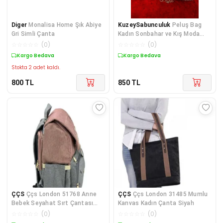
Diger
Monalisa Home Şık Abiye
KuzeySabunculuk
Peluş Bag
Gri Simli Çanta
Kadın Sonbahar ve Kış Moda
Omuz Çantası Çanta ortaboy
☆
☆
☆
☆
☆
(
0
)
☆
☆
☆
☆
☆
(
0
)
Kargo Bedava
Kargo Bedava
Stokta 2 adet kaldı.
800
TL
850
TL
ÇÇS
Ççs London 51768 Anne
ÇÇS
Ççs London 31485 Mumlu
Bebek Seyahat Sırt Çantası
Kanvas Kadın Çanta Siyah
Pembe
☆
☆
☆
☆
☆
(
0
)
☆
☆
☆
☆
☆
(
0
)