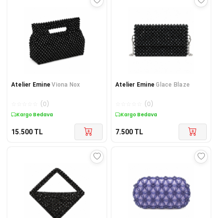
Atelier Emine
Viona Nox
Atelier Emine
Glace Blaze
☆
☆
☆
☆
☆
(
0
)
☆
☆
☆
☆
☆
(
0
)
Kargo Bedava
Kargo Bedava
15.500
TL
7.500
TL