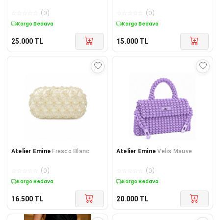
☆
☆
☆
☆
☆
(
0
)
☆
☆
☆
☆
☆
(
0
)
Kargo Bedava
Kargo Bedava
25.000
TL
15.000
TL
Atelier Emine
Fresco Blanc
Atelier Emine
Velis Mauve
☆
☆
☆
☆
☆
(
0
)
☆
☆
☆
☆
☆
(
0
)
Kargo Bedava
Kargo Bedava
16.500
TL
20.000
TL