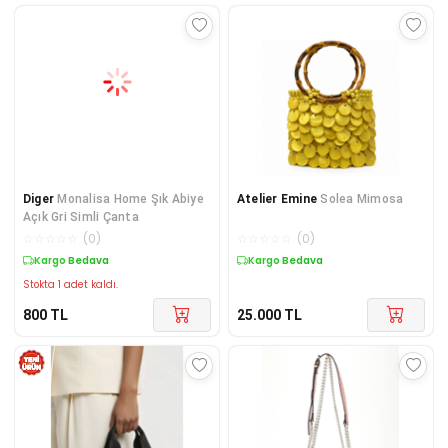
Diger
Monalisa Home Şık Abiye
Atelier Emine
Solea Mimosa
Açık Gri Simli Çanta
☆
☆
☆
☆
☆
(
0
)
☆
☆
☆
☆
☆
(
0
)
Kargo Bedava
Kargo Bedava
Stokta 1 adet kaldı.
800
TL
25.000
TL