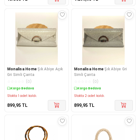
Monalisa Home
Şık Abiye Açık
Monalisa Home
Şık Abiye Gri
Gri Simli Çanta
Simli Çanta
☆
☆
☆
☆
☆
(
0
)
☆
☆
☆
☆
☆
(
0
)
Kargo Bedava
Kargo Bedava
Stokta 1 adet kaldı.
Stokta 2 adet kaldı.
899,95
TL
899,95
TL