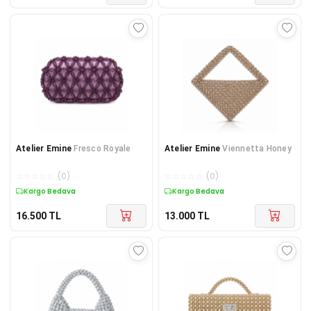
Atelier Emine
Fresco Royale
Atelier Emine
Viennetta Honey
☆
☆
☆
☆
☆
(
0
)
☆
☆
☆
☆
☆
(
0
)
Kargo Bedava
Kargo Bedava
16.500
TL
13.000
TL