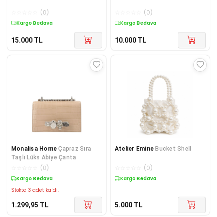
☆
☆
☆
☆
☆
(
0
)
☆
☆
☆
☆
☆
(
0
)
Kargo Bedava
Kargo Bedava
15.000
TL
10.000
TL
Monalisa Home
Çapraz Sıra
Atelier Emine
Bucket Shell
Taşlı Lüks Abiye Çanta
☆
☆
☆
☆
☆
(
0
)
☆
☆
☆
☆
☆
(
0
)
Kargo Bedava
Kargo Bedava
Stokta 3 adet kaldı.
1.299,95
TL
5.000
TL