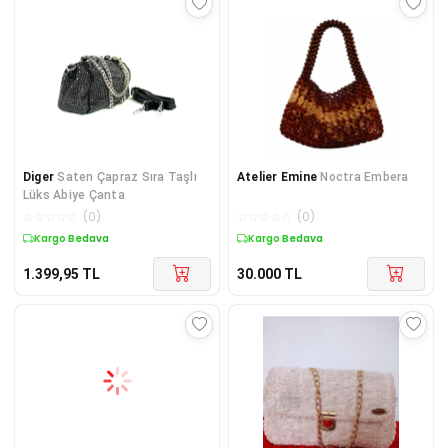
Diger
Saten Çapraz Sıra Taşlı
Atelier Emine
Noctra Embera
Lüks Abiye Çanta
☆
☆
☆
☆
☆
(
0
)
☆
☆
☆
☆
☆
(
0
)
Kargo Bedava
Kargo Bedava
1.399,95
TL
30.000
TL