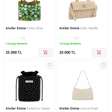
Atelier Emine
Solea Olive
Atelier Emine
Velis Vanilla
☆
☆
☆
☆
☆
(
0
)
☆
☆
☆
☆
☆
(
0
)
Kargo Bedava
Kargo Bedava
25.000
TL
20.000
TL
Atelier Emine
Sorbetto Caviar
Atelier Emine
Lustre Pearl