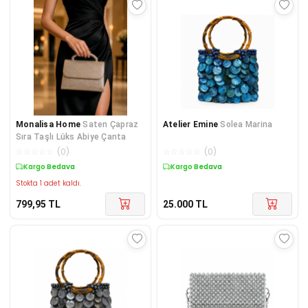
Monalisa Home
Saten Çapraz
Atelier Emine
Solea Marina
Sıra Taşlı Lüks Abiye Çanta
☆
☆
☆
☆
☆
(
0
)
☆
☆
☆
☆
☆
(
0
)
Kargo Bedava
Kargo Bedava
Stokta 1 adet kaldı.
799,95
TL
25.000
TL