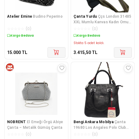
Atelier Emine
Budino Peperino
Çanta Yurdu
Ççs London 31485
XXL Mumlu Kanvas Kadın Omuz
Çanta Siyah
☆
☆
☆
☆
☆
(
0
)
☆
☆
☆
☆
☆
(
0
)
Kargo Bedava
Kargo Bedava
Stokta 5 adet kaldı.
15.000
TL
3.415,50
TL
NOBRENT
El Emeği Örgü Abiye
Bengi Ankara Mobilya
Çanta
Çanta – Metalik Gümüş Çanta
19680 Los Angales Polo Club
Model El Çantası 3366 Siyah
☆
☆
☆
☆
☆
(
0
)
☆
☆
☆
☆
☆
(
0
)
Sun