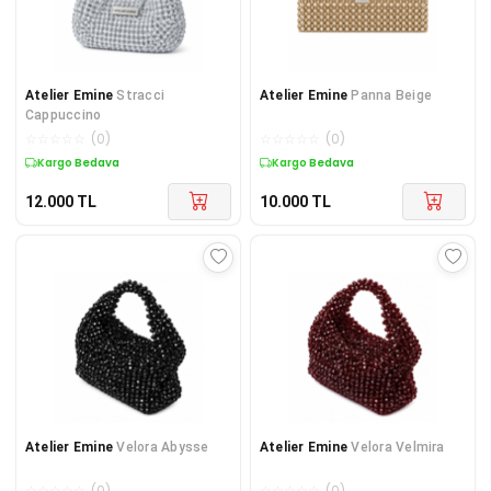
Atelier Emine
Stracci
Atelier Emine
Panna Beige
Cappuccino
☆
☆
☆
☆
☆
(
0
)
☆
☆
☆
☆
☆
(
0
)
Kargo Bedava
Kargo Bedava
12.000
TL
10.000
TL
Atelier Emine
Velora Abysse
Atelier Emine
Velora Velmira
☆
☆
☆
☆
☆
(
0
)
☆
☆
☆
☆
☆
(
0
)