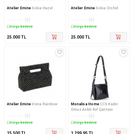
Atelier Emine
Solea Hazel
Atelier Emine
Solea Orchid
☆
☆
☆
☆
☆
(
0
)
☆
☆
☆
☆
☆
(
0
)
Kargo Bedava
Kargo Bedava
25.000
TL
25.000
TL
Atelier Emine
Viona Rainbow
Monalisa Home
CCS Kadın
Omuz Askılı Kol Çantası
☆
☆
☆
☆
☆
(
0
)
☆
☆
☆
☆
☆
(
0
)
Kargo Bedava
Kargo Bedava
15.500
TL
1.299,95
TL