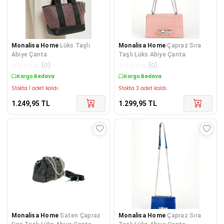
Monalisa Home
Lüks Taşlı
Monalisa Home
Çapraz Sıra
Abiye Çanta
Taşlı Lüks Abiye Çanta
☆
☆
☆
☆
☆
(
0
)
☆
☆
☆
☆
☆
(
0
)
Kargo Bedava
Kargo Bedava
Stokta 1 adet kaldı.
Stokta 3 adet kaldı.
1.249,95
TL
1.299,95
TL
Monalisa Home
Saten Çapraz
Monalisa Home
Çapraz Sıra