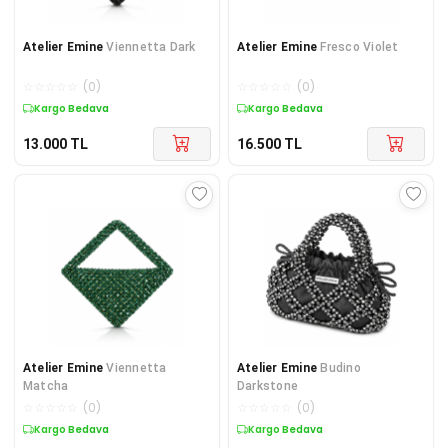
Atelier Emine
Viennetta Dark
Atelier Emine
Fresco Violet
☆
☆
☆
☆
☆
(
0
)
☆
☆
☆
☆
☆
(
0
)
Kargo Bedava
Kargo Bedava
13.000
TL
16.500
TL
Atelier Emine
Viennetta
Atelier Emine
Budino
Matcha
Darkstone
☆
☆
☆
☆
☆
(
0
)
☆
☆
☆
☆
☆
(
0
)
Kargo Bedava
Kargo Bedava