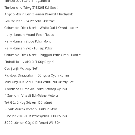
Timberback Core Sırt Çantası
Timberland Tdwgf2183201 Kol Saati
Ahşap Marin Deniz Feneri Dekoratif Hediyelik
Bee Garden Sivi Propolis Ekstrakt
Columbia Erkek Mont - White Out İi Omni-Heat™
Helly Hansen Mount Polar Fleece
Helly Hansen Zippy Polar Mont
Helly Hansen Block Fullzip Polar
Columbia Erkek Mont - Rugged Path Omni-Heat™
Einhell Te-Hv Akülü El Süpürgesi
Cvs Şarjli Matkap Seti
Playtoys Dinazorların Dünyası Oyun Kumu
Mini Okçuluk Seti Kutulu Vantuzlu Ok Yay Seti
Abbalone Sumo Akil Zeka Strateji Oyunu
4 Zamanlı Vitesli Bot-Tekne Motoru
Tek Gözlü Kuş Gözlem Dürbünü
Büyük Mercek Korsan Dürbün Mavi
Breaker 20×50 Ct Profesyonel El Dürbünü
3000 Lümen Güçlü El Feneri Wt-604