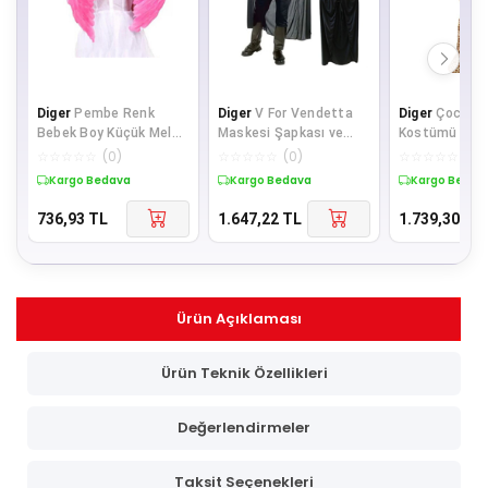
Diger
Pembe Renk
Diger
V For Vendetta
Diger
Çocuk Z
Bebek Boy Küçük Melek
Maskesi Şapkası ve
Kostümü 2-3 
Kanadı 40X55 cm
Pelerin Kostüm Seti
cm
☆
☆
☆
☆
☆
(
0
)
☆
☆
☆
☆
☆
(
0
)
☆
☆
☆
☆
☆
(
0
)
Yetişkin Bo
Kargo Bedava
Kargo Bedava
Kargo Bedav
736,93
TL
1.647,22
TL
1.739,30
TL
Ürün Açıklaması
Ürün Teknik Özellikleri
Değerlendirmeler
Taksit Seçenekleri