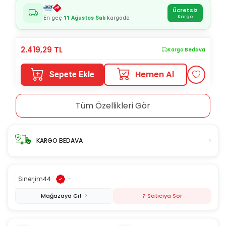
Ücretsiz
Kargo
En geç
11 Ağustos Salı
kargoda
2.419,29
TL
Kargo Bedava
Hemen Al
Sepete Ekle
Tüm Özellikleri Gör
›
KARGO BEDAVA
Sinerjim44
-
Mağazaya Git
? Satıcıya Sor