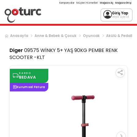
Kampanyalar
Müşteri Hizmetleri
Mağaza Aç
Mağaza Girişi
Giriş Yap
veya üye ol
Anasayfa
Anne & Bebek & Çocuk
Oyuncak
Akülü & Pedallı A
Diger
09575 WİNKY 5+ YAŞ 90KG PEMBE RENK
SCOOTER -KLT
KARGO
BEDAVA
Kurumsal Fatura