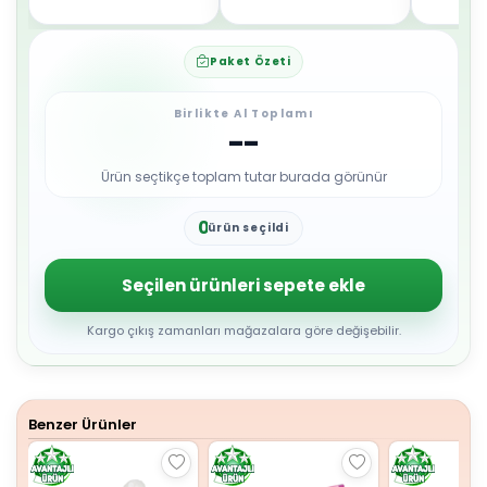
Paket Özeti
Birlikte Al Toplamı
--
Ürün seçtikçe toplam tutar burada görünür
0
ürün seçildi
1
2
3
Seçilen ürünleri sepete ekle
4
5
6
Kargo çıkış zamanları mağazalara göre değişebilir.
7
8
9
Benzer Ürünler