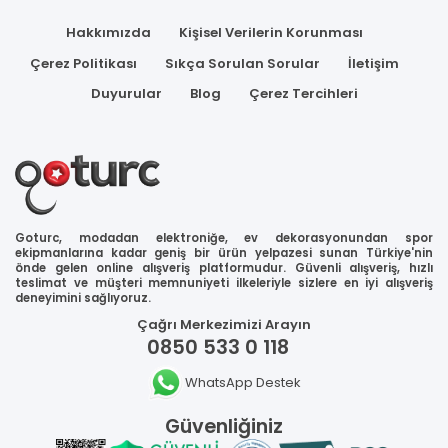
Hakkımızda
Kişisel Verilerin Korunması
Çerez Politikası
Sıkça Sorulan Sorular
İletişim
Duyurular
Blog
Çerez Tercihleri
Goturc, modadan elektroniğe, ev dekorasyonundan spor
ekipmanlarına kadar geniş bir ürün yelpazesi sunan Türkiye'nin
önde gelen online alışveriş platformudur. Güvenli alışveriş, hızlı
teslimat ve müşteri memnuniyeti ilkeleriyle sizlere en iyi alışveriş
deneyimini sağlıyoruz.
Çağrı Merkezimizi Arayın
0850 533 0 118
WhatsApp Destek
Güvenliğiniz