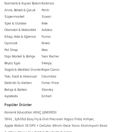
Kozmetik & Kişisel Bakım
Korkmaz
Anne, Bebek & Çocuk
Penti
Süpermarket
Süvari
Spor & Outdoor
Nike
Otomobil & Motosiklet
Adidas
Kitap, Hobi & Eğlence
Puma
Oyuncak
Nivea
Pet Shop
Mac
Yapı Market & Bahçe
Yves Rocher
Beyaz Eşya
Sleepy
Sağlık & Medikal Ürünler
Royal Canin
Takı, Saat & Aksesuar
Columbia
Elektrikli Ev Aletleri
Fisher Price
Bahçe & Balkon
Stanley
Ayakkabı
Einhell
Popüler Ürünler
Kanonik Education ARAÇ ŞEMSİYESİ
TEFAL , Ey505d Easy Fry & Grill Precision Yağsız Fritöz Airfryer,
Apple Watch SE GPS + Cellular 44mm Gece Yarısı Alüminyum Kasa