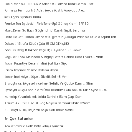
Besinistanbul PSSPOR 2 Adet 3KG Pembe Renk Dambıl Seti
Formeya Fermuarlı 6 Adet Beyaz Yastık Koruyucu Alez
İnci Ağda Spatula 100lü
Pembe Ton Eşitleyici (Pink Tone-Up) Güneş Kremi SPF 50
Maru.Derm Su Bazlı Güçlendirici Kaş & Kirpik Serumu
Delta Squat Pilates Jimnastik Egzersiz Çubuğu Portable Studio Squat Bar
Dekoratif Strafor Köpük Çıta (5 CM GENİŞLİK)
beaulis Drag It Inkpen Keçe Uçlu Eyeliner 196 Brown
Regular Show Mordecai & Rigby Haters Gonna Hate Erkek Cüzdan
Kadın Puantiye Desenli Mini Şort Etek Siyah
Lastik Boyama Yazma Kalemi Beyaz
Kadın Inci Kolye , Küpe , Bileklik Set -8 Mm
Sıkılaştırıcı, Bölgesel İncelme, Selülit Ve Çatlak Karşıtı, Slim
Bymeyla Güçlü Kadınlara Özel Tasarımlı Oto Kokusu Dikiz Ayna Süsü
Narkalıp Yuvarlak Kek Kalıbı Derinlik 15cm Çap 12cm
Arzum AR5028 Lisa XL Saç Maşası Seramik Plaka 32mm
60 Parça 12 Kişilik Çatal Kaşık Seti Hasır Model
En Çok Satanlar
Acousticworld Hello Kitty Peluş Oyuncak