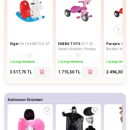
Diger
06 164 MUTLU AT
FABBA TOYS
07 132
Pareyra
07 1
Smart Bisiklet Pembe
Bisiklet Kırmı
NessiWorld -
☆
☆
☆
☆
☆
(
0
)
☆
☆
☆
☆
☆
(
0
)
☆
☆
☆
☆
☆
(
0
)
NessiWorld O
Kargo Bedava
Kargo Bedava
Kargo Bedav
3.517,75
TL
1.715,50
TL
2.496,30
TL
Satıcının Ürünleri