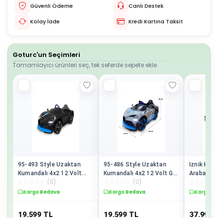
Güvenli Ödeme
Canlı Destek
Kolay İade
Kredi Kartına Taksit
Goturc'un Seçimleri
Tamamlayıcı ürünleri seç, tek seferde sepete ekle.
95-493 Style Uzaktan
95-486 Style Uzaktan
Iznik Kum
Kumandalı 4x2 12 Volt
Kumandalı 4x2 12 Volt Grı
Araba Akü
☆
☆
☆
☆
☆
(
0
)
☆
☆
☆
☆
☆
(
0
)
☆
☆
☆
☆
☆
Sıyah Akülü Araba
Akülü Araba
/ Sarı
Kargo Bedava
Kargo Bedava
Kargo B
19.599
TL
19.599
TL
37.999