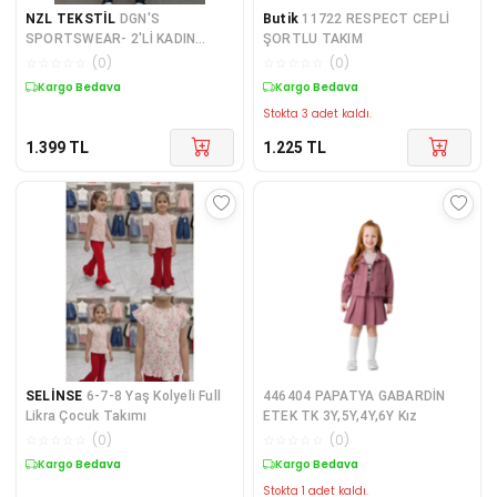
NZL TEKSTİL
DGN'S
Butik
11722 RESPECT CEPLİ
SPORTSWEAR- 2'Lİ KADIN
ŞORTLU TAKIM
KAZAK-PANTOLON TAKIM
☆
☆
☆
☆
☆
(
0
)
☆
☆
☆
☆
☆
(
0
)
Kargo Bedava
Kargo Bedava
Stokta 3 adet kaldı.
1.399
TL
1.225
TL
SELİNSE
6-7-8 Yaş Kolyeli Full
446404 PAPATYA GABARDİN
Likra Çocuk Takımı
ETEK TK 3Y,5Y,4Y,6Y Kız
☆
☆
☆
☆
☆
(
0
)
☆
☆
☆
☆
☆
(
0
)
Kargo Bedava
Kargo Bedava
Stokta 1 adet kaldı.