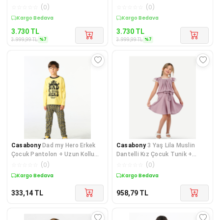
ŞORT VE BLUZ KOMBİN - MOR
ŞORT VE BLUZ KOMBİN - YEŞİL
☆
☆
☆
☆
☆
(
0
)
☆
☆
☆
☆
☆
(
0
)
Kargo Bedava
Kargo Bedava
3.730
TL
3.730
TL
%
7
%
7
3.999,99
TL
3.999,99
TL
Casabony
Dad my Hero Erkek
Casabony
3 Yaş Lila Muslin
Çocuk Pantolon + Uzun Kollu
Dantelli Kız Çocuk Tunik +
Tshirt 2'li Set
Etekli Takım 3 Yaş
☆
☆
☆
☆
☆
(
0
)
☆
☆
☆
☆
☆
(
0
)
Kargo Bedava
Kargo Bedava
333,14
TL
958,79
TL