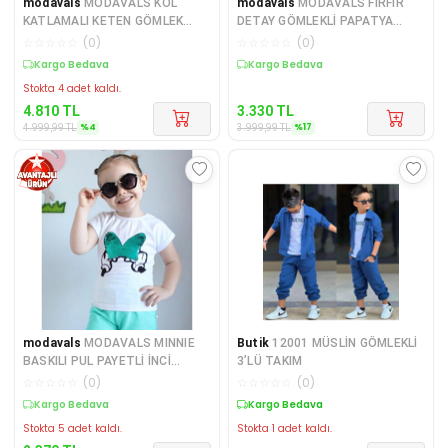
modavals
MODAVALS KOL
modavals
MODAVALS FIRFIR
KATLAMALI KETEN GÖMLEK
DETAY GÖMLEKLİ PAPATYA
CEPLİ KETEN ALT & SUPREM
NAKIŞLI PİLELİ ETEK KIZ ÇO
☆
☆
☆
☆
☆
(
0
)
☆
☆
☆
☆
☆
(
0
)
ASKI
Kargo Bedava
Kargo Bedava
Stokta 4 adet kaldı.
4.810
TL
3.330
TL
%
4
%
17
4.999,99
TL
3.999,99
TL
modavals
MODAVALS MINNIE
Butik
12001 MÜSLİN GÖMLEKLİ
BASKILI PUL PAYETLİ İNCİ
3’LÜ TAKIM
DETAYLI ŞORTLU TAKIM
☆
☆
☆
☆
☆
(
0
)
☆
☆
☆
☆
☆
(
0
)
Kargo Bedava
Kargo Bedava
Stokta 5 adet kaldı.
Stokta 1 adet kaldı.