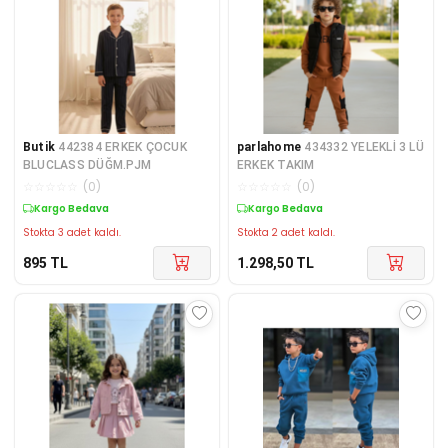
Butik
442384 ERKEK ÇOCUK
parlahome
434332 YELEKLİ 3 LÜ
BLUCLASS DÜĞM.PJM
ERKEK TAKIM
☆
☆
☆
☆
☆
(
0
)
☆
☆
☆
☆
☆
(
0
)
Kargo Bedava
Kargo Bedava
Stokta 3 adet kaldı.
Stokta 2 adet kaldı.
895
TL
1.298,50
TL