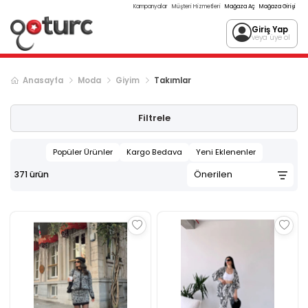
Kampanyalar
Müşteri Hizmetleri
Mağaza Aç
Mağaza Girişi
Giriş Yap
veya üye ol
Anasayfa
Moda
Giyim
Takımlar
Sonraki ürün sayfası, sayfa
2
Filtrele
Popüler Ürünler
Kargo Bedava
Yeni Eklenenler
371
ürün