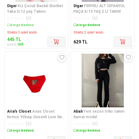
Diger
Kız Çocuk Baskılı Bisiklet
Diger
FIRFIRLI ALT İSPANYOL
Yaka 5/12 yaş Takımı
PAÇA 6/15 YAŞ 2 Lİ TAKIM
☆
☆
☆
☆
☆
(
0
)
☆
☆
☆
☆
☆
(
0
)
Kargo Bedava
Kargo Bedava
Stokta 3 adet kaldı.
Stokta 2 adet kaldı.
445
TL
629
TL
%
13
510
TL
Aria's Closet
Arias Closet
Abalı
Yeni sezon triko takım
Kırmızı Yılbaşı Desenli Love New
Kamar model
Year Pamuklu Külot
☆
☆
☆
☆
☆
(
0
)
☆
☆
☆
☆
☆
(
0
)
Kargo Bedava
Kargo Bedava