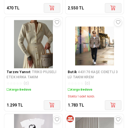
470
TL
2.550
TL
Tarzını Yansıt
TRİKO PİLİSELİ
Butik
443170 KAŞE CEKETLİ 3
ETEK HIRKA TAKIM
LÜ TAKIM KREM
☆
☆
☆
☆
☆
(
0
)
☆
☆
☆
☆
☆
(
0
)
Kargo Bedava
Kargo Bedava
Stokta 1 adet kaldı.
1.299
TL
1.783
TL