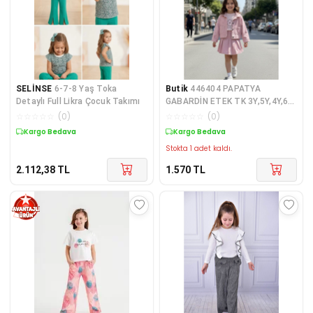
SELİNSE
6-7-8 Yaş Toka
Butik
446404 PAPATYA
Detaylı Full Likra Çocuk Takımı
GABARDİN ETEK TK 3Y,5Y,4Y,6Y
PMBE
☆
☆
☆
☆
☆
(
0
)
☆
☆
☆
☆
☆
(
0
)
Kargo Bedava
Kargo Bedava
Stokta 1 adet kaldı.
2.112,38
TL
1.570
TL