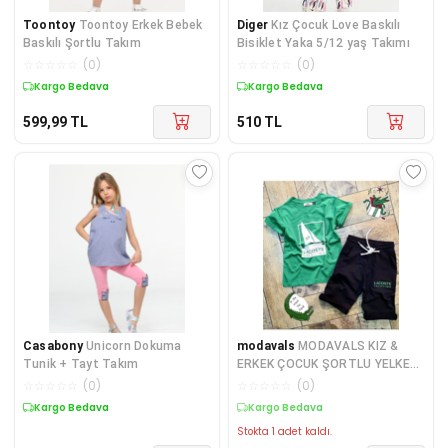
Toontoy
Toontoy Erkek Bebek
Diger
Kız Çocuk Love Baskılı
Baskılı Şortlu Takım
Bisiklet Yaka 5/12 yaş Takımı
☆
☆
☆
☆
☆
(
0
)
☆
☆
☆
☆
☆
(
0
)
Kargo Bedava
Kargo Bedava
599,99
TL
510
TL
Casabony
Unicorn Dokuma
modavals
MODAVALS KIZ &
Tunik + Tayt Takım
ERKEK ÇOCUK ŞORTLU YELKEN
BASKILI YEŞİL&SİYAH ALT
☆
☆
☆
☆
☆
(
0
)
☆
☆
☆
☆
☆
(
0
)
Kargo Bedava
Kargo Bedava
Stokta 1 adet kaldı.