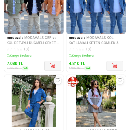
modavals
MODAVALS CEP ve
modavals
MODAVALS KOL
KOL DETAYLI DÜĞMELİ CEKET
KATLAMALI KETEN GÖMLEK &
BASKILI TİŞÖRT ve KARGO
BELİ LASTİKLİ KETEN PANTOLO
☆
☆
☆
☆
☆
(
0
)
☆
☆
☆
☆
☆
(
0
)
Kargo Bedava
Kargo Bedava
7.080
TL
4.810
TL
%
6
%
4
7.499,99
TL
4.999,99
TL