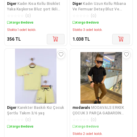
Diger
Kadın Kısa Kollu Bisiklet
Diger
Kadın Uzun Kollu Ribana
Yaka Kaşkorse Bluz şort Ikili
Ve Fermuar Detay Bluz Ve
Takım
Yüksel Bel Panto
☆
☆
☆
☆
☆
(
0
)
☆
☆
☆
☆
☆
(
0
)
Kargo Bedava
Kargo Bedava
Stokta 1 adet kaldı.
Stokta 3 adet kaldı.
356
TL
1.038
TL
Diger
Karekter Baskılı Kız Çocuk
modavals
MODAVALS ERKEK
Şortlu Takım 3/6 yaş
ÇOCUK 3 PARÇA GABARDİN
PANTOLON & GÖMLEK & KEMER
☆
☆
☆
☆
☆
(
0
)
☆
☆
☆
☆
☆
(
0
)
K
Kargo Bedava
Kargo Bedava
Stokta 2 adet kaldı.