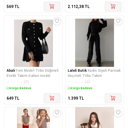
569
TL
2.112,38
TL
Abalı
Yeni Model-Triko Düğmeli
Laleli Butik
Kadın Siyah Parmak
Etekli Takım italian model
Geçmeli Triko Takım
☆
☆
☆
☆
☆
(
0
)
☆
☆
☆
☆
☆
(
0
)
Kargo Bedava
Kargo Bedava
649
TL
1.399
TL