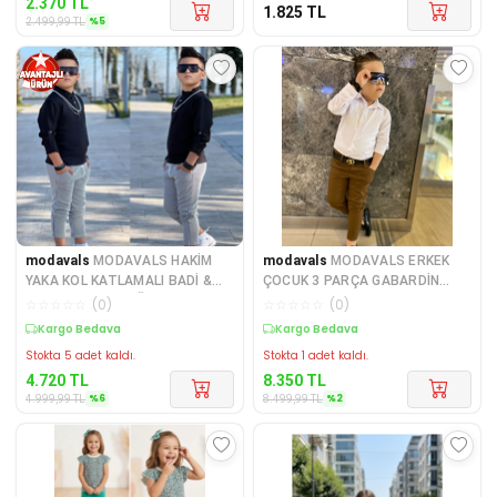
2.370
TL
1.825
TL
%
5
2.499,99
TL
modavals
MODAVALS HAKİM
modavals
MODAVALS ERKEK
YAKA KOL KATLAMALI BADİ &
ÇOCUK 3 PARÇA GABARDİN
BELİ LASTİKLİ BAĞCIKLI C
PANTOLON & GÖMLEK & KEMER
☆
☆
☆
☆
☆
(
0
)
☆
☆
☆
☆
☆
(
0
)
K
Kargo Bedava
Kargo Bedava
Stokta 5 adet kaldı.
Stokta 1 adet kaldı.
4.720
TL
8.350
TL
%
6
%
2
4.999,99
TL
8.499,99
TL