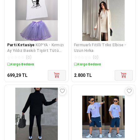
Parti Kırtasiye
KOPYA - Kırmızı
Fermuarlı Fitilli Triko Elbise -
Ay Yıldız Baskılı Tişört Tütü
Uzun Hırka
Etek Takımı
☆
☆
☆
☆
☆
(
0
)
☆
☆
☆
☆
☆
(
0
)
Kargo Bedava
Kargo Bedava
699,29
TL
2.800
TL