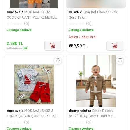
modavals
MODAVALS KIZ
DOWRY
Kısa Kol Ekose Erkek
ÇOCUK PUANTİYELİ KEMERLİ
Şort Takım
ŞORT VE BLUZ KOMBİN -
☆
☆
☆
☆
☆
(
0
)
☆
☆
☆
☆
☆
(
0
)
TURUN
Sepette %7 İndirim
Kargo Bedava
Stokta 2 adet kaldı.
3.730
TL
659,90
TL
%
7
3.999,99
TL
modavals
MODAVALS KIZ &
diamondstar
Erkek Bebek
ERKEK ÇOCUK ŞORTLU YELKEN
6/12/18 Ay Ceket Badi Ve
BASKILI GRİ&KIRMIZI ALT
Pantolon Takımı
☆
☆
☆
☆
☆
(
0
)
☆
☆
☆
☆
☆
(
0
)
Sepette %3 İndirim
Kargo Bedava