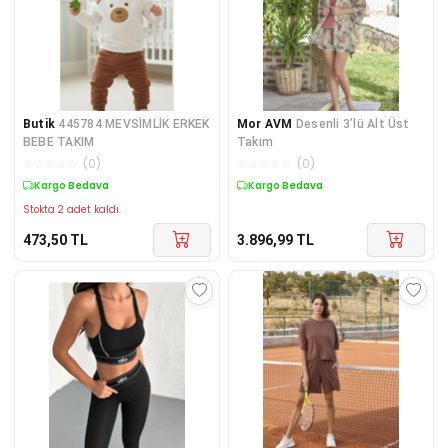
Butik
445784 MEVSİMLİK ERKEK
Mor AVM
Desenli 3’lü Alt Üst
BEBE TAKIM
Takım
☆
☆
☆
☆
☆
(
0
)
☆
☆
☆
☆
☆
(
0
)
Kargo Bedava
Kargo Bedava
Stokta 2 adet kaldı.
473,50
TL
3.896,99
TL