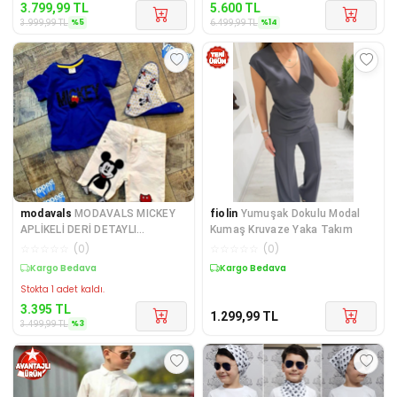
3.799,99
TL
5.600
TL
%
5
%
14
3.999,99
TL
6.499,99
TL
modavals
MODAVALS MICKEY
fiolin
Yumuşak Dokulu Modal
APLİKELİ DERİ DETAYLI
Kumaş Kruvaze Yaka Takım
BOYUNLUKLU BEYAZ KOT
☆
☆
☆
☆
☆
(
0
)
☆
☆
☆
☆
☆
(
0
)
ŞORTLU
Kargo Bedava
Kargo Bedava
Stokta 1 adet kaldı.
3.395
TL
1.299,99
TL
%
3
3.499,99
TL