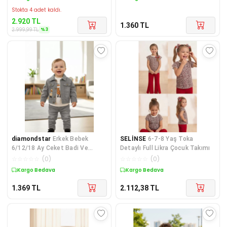
Stokta 4 adet kaldı.
2.920
TL
1.360
TL
%
3
2.999,99
TL
diamondstar
Erkek Bebek
SELİNSE
6-7-8 Yaş Toka
6/12/18 Ay Ceket Badi Ve
Detaylı Full Likra Çocuk Takımı
Pantolon Takımı
☆
☆
☆
☆
☆
(
0
)
☆
☆
☆
☆
☆
(
0
)
Kargo Bedava
Kargo Bedava
1.369
TL
2.112,38
TL