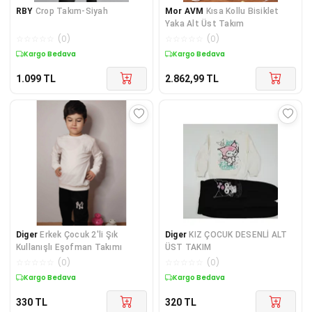
RBY
Crop Takım-Siyah
Mor AVM
Kısa Kollu Bisiklet
Yaka Alt Üst Takım
☆
☆
☆
☆
☆
(
0
)
☆
☆
☆
☆
☆
(
0
)
Kargo Bedava
Kargo Bedava
1.099
TL
2.862,99
TL
Diger
Erkek Çocuk 2'li Şık
Diger
KIZ ÇOCUK DESENLİ ALT
Kullanışlı Eşofman Takımı
ÜST TAKIM
☆
☆
☆
☆
☆
(
0
)
☆
☆
☆
☆
☆
(
0
)
Kargo Bedava
Kargo Bedava
330
TL
320
TL