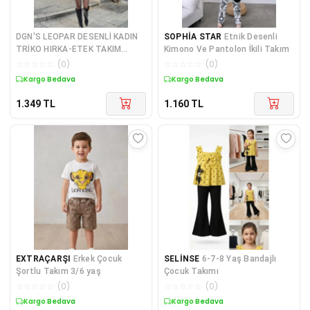
DGN'S LEOPAR DESENLİ KADIN
SOPHİA STAR
Etnik Desenli
TRİKO HIRKA-ETEK TAKIM
Kimono Ve Pantolon İkili Takım
SİYAH-KAHVE-GRİ
☆
☆
☆
☆
☆
(
0
)
☆
☆
☆
☆
☆
(
0
)
Kargo Bedava
Kargo Bedava
1.349
TL
1.160
TL
EXTRAÇARŞI
Erkek Çocuk
SELİNSE
6-7-8 Yaş Bandajlı
Şortlu Takım 3/6 yaş
Çocuk Takımı
☆
☆
☆
☆
☆
(
0
)
☆
☆
☆
☆
☆
(
0
)
Kargo Bedava
Kargo Bedava