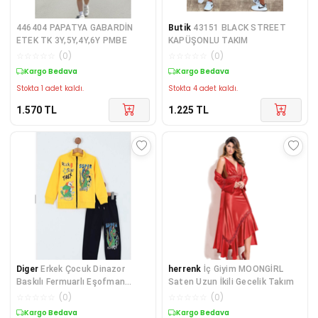
446404 PAPATYA GABARDİN
Butik
43151 BLACK STREET
ETEK TK 3Y,5Y,4Y,6Y PMBE
KAPÜŞONLU TAKIM
☆
☆
☆
☆
☆
(
0
)
☆
☆
☆
☆
☆
(
0
)
Kargo Bedava
Kargo Bedava
Stokta 1 adet kaldı.
Stokta 4 adet kaldı.
1.570
TL
1.225
TL
Diger
Erkek Çocuk Dinazor
herrenk
İç Giyim MOONGİRL
Baskılı Fermuarlı Eşofman
Saten Uzun İkili Gecelik Takım
Takımı 4/8 yaş
☆
☆
☆
☆
☆
(
0
)
☆
☆
☆
☆
☆
(
0
)
Kargo Bedava
Kargo Bedava