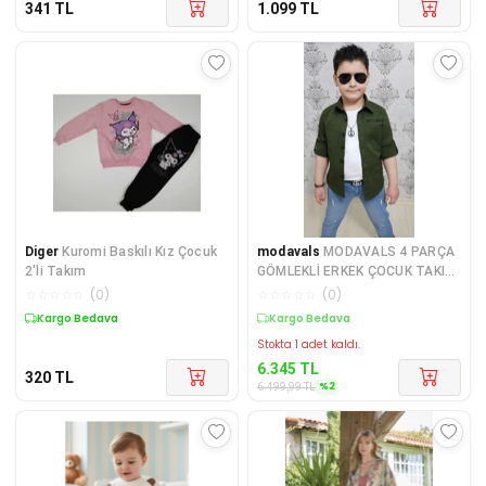
341
TL
1.099
TL
Diger
Kuromi Baskılı Kız Çocuk
modavals
MODAVALS 4 PARÇA
2'li Takım
GÖMLEKLİ ERKEK ÇOCUK TAKIM
- HAKİ
☆
☆
☆
☆
☆
(
0
)
☆
☆
☆
☆
☆
(
0
)
Kargo Bedava
Kargo Bedava
Stokta 1 adet kaldı.
6.345
TL
320
TL
%
2
6.499,99
TL