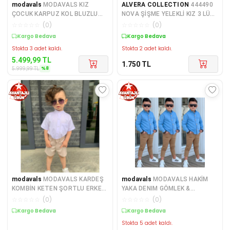
modavals
MODAVALS KIZ
ALVERA COLLECTION
444490
ÇOCUK KARPUZ KOL BLUZLU
NOVA ŞİŞME YELEKLİ KIZ 3 LÜ
DANTEL DETAY KOT ETEKLİ ALT
TAKIM
☆
☆
☆
☆
☆
(
0
)
☆
☆
☆
☆
☆
(
0
)
Kargo Bedava
Kargo Bedava
Stokta 3 adet kaldı.
Stokta 2 adet kaldı.
5.499,99
TL
1.750
TL
%
8
5.999,99
TL
modavals
MODAVALS KARDEŞ
modavals
MODAVALS HAKİM
KOMBİN KETEN ŞORTLU ERKEK
YAKA DENIM GÖMLEK &
ÇOCUK TAKIM - KREM
GABARDİN PANTOLON ERKEK
☆
☆
☆
☆
☆
(
0
)
☆
☆
☆
☆
☆
(
0
)
ÇOCUK
Kargo Bedava
Kargo Bedava
Stokta 5 adet kaldı.