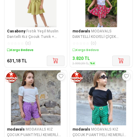
Casabony
Fıstık Yeşil Muslin
modavals
MODAVALS
Dantelli Kız Çocuk Tunik +
DANTELLİ KOLYELİ ÇİÇEK
Etekli Takım
DESENLİ KIZ ÇOCUK ETEKLİ
☆
☆
☆
☆
☆
(
0
)
☆
☆
☆
☆
☆
(
0
)
KOMBİN -
Kargo Bedava
Kargo Bedava
3.820
TL
631,18
TL
%
4
3.999,99
TL
modavals
MODAVALS KIZ
modavals
MODAVALS KIZ
ÇOCUK PUANTİYELİ KEMERLİ
ÇOCUK PUANTİYELİ KEMERLİ