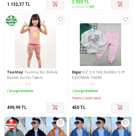
2.920
TL
1.132,37
TL
%
3
2.999,99
TL
Toontoy
Toontoy Kız Bebek
Diger
KIZ 2/5 YAŞ BASKILI 3 İP
Baskılı Şortlu Takım
EŞOFMAN TAKIM
☆
☆
☆
☆
☆
(
0
)
☆
☆
☆
☆
☆
(
0
)
Kargo Bedava
Kargo Bedava
Stokta 2 adet kaldı.
499,99
TL
450
TL