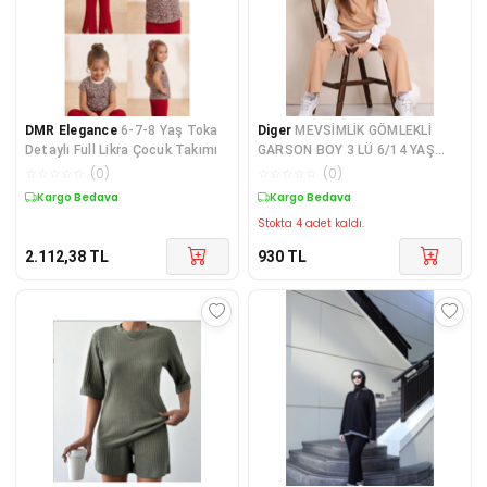
DMR Elegance
6-7-8 Yaş Toka
Diger
MEVSİMLİK GÖMLEKLİ
Detaylı Full Likra Çocuk Takımı
GARSON BOY 3 LÜ 6/14 YAŞ
TAKIM
☆
☆
☆
☆
☆
(
0
)
☆
☆
☆
☆
☆
(
0
)
Kargo Bedava
Kargo Bedava
Stokta 4 adet kaldı.
2.112,38
TL
930
TL