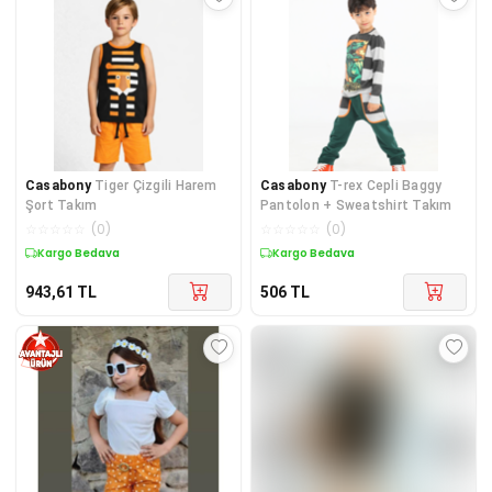
Casabony
Tiger Çizgili Harem
Casabony
T-rex Cepli Baggy
Şort Takım
Pantolon + Sweatshirt Takım
☆
☆
☆
☆
☆
(
0
)
☆
☆
☆
☆
☆
(
0
)
Kargo Bedava
Kargo Bedava
943,61
TL
506
TL