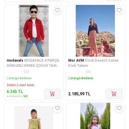
modavals
MODAVALS 4 PARÇA
Mor AVM
Etnik Desenli Saten
GÖMLEKLİ ERKEK ÇOCUK TAKIM
Etek Takımı
- KIRMIZI
☆
☆
☆
☆
☆
(
0
)
☆
☆
☆
☆
☆
(
0
)
Kargo Bedava
Kargo Bedava
Stokta 2 adet kaldı.
6.345
TL
2.185,99
TL
%
2
6.499,99
TL