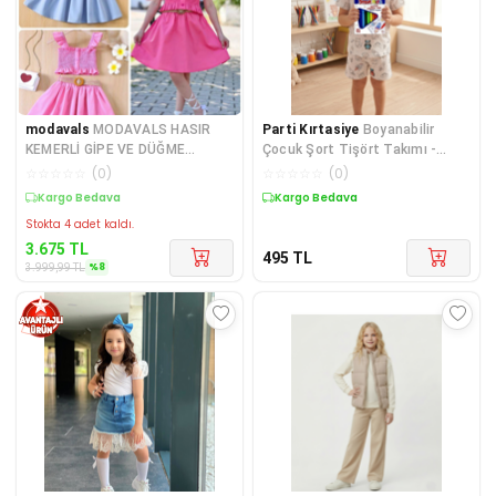
modavals
MODAVALS HASIR
Parti Kırtasiye
Boyanabilir
KEMERLİ GİPE VE DÜĞME
Çocuk Şort Tişört Takımı -
DETAYLI KIZ ÇOCUK ETEKLİ KOM
Yıkanabilir Desenli Takım 12 li
☆
☆
☆
☆
☆
(
0
)
☆
☆
☆
☆
☆
(
0
)
Smartkids Keçeli Kalem
Kargo Bedava
Kargo Bedava
Stokta 4 adet kaldı.
3.675
TL
495
TL
%
8
3.999,99
TL