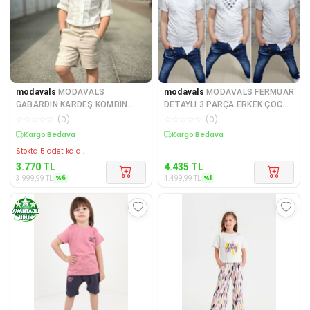
modavals
MODAVALS
modavals
MODAVALS FERMUAR
GABARDİN KARDEŞ KOMBİN
DETAYLI 3 PARÇA ERKEK ÇOCUK
ŞORTLU ERKEK ÇOCUK TAKIM
KOT TAKIM
☆
☆
☆
☆
☆
(
0
)
☆
☆
☆
☆
☆
(
0
)
Kargo Bedava
Kargo Bedava
Stokta 5 adet kaldı.
3.770
TL
4.435
TL
%
6
%
1
3.999,99
TL
4.499,99
TL