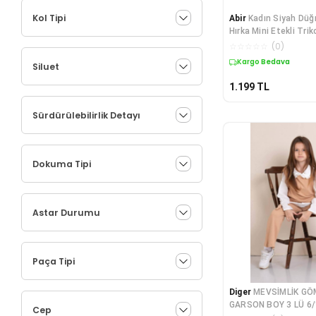
Kol Tipi
Abir
Kadın Siyah Düğ
Hırka Mini Etekli Tri
☆
☆
☆
☆
☆
(
0
)
Kargo Bedava
Siluet
1.199
TL
Sürdürülebilirlik Detayı
Dokuma Tipi
Astar Durumu
Paça Tipi
Diger
MEVSİMLİK GÖ
GARSON BOY 3 LÜ 6/
Cep