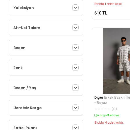
Stokta 1 adet kaldı.
Koleksiyon
610
TL
Alt-Üst Takım
Beden
Renk
Beden / Yaş
Diger
Erkek Baskılı İk
- Beyaz
Ücretsiz Kargo
☆
☆
☆
☆
☆
(
0
)
Kargo Bedava
Stokta 4 adet kaldı.
Satıcı Puanı