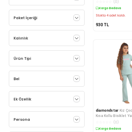
☆
☆
☆
☆
☆
(
0
)
Kargo Bedava
Stokta 4 adet kaldı.
Paket İçeriği
930
TL
Kalınlık
Ürün Tipi
Bel
Ek Özellik
diamondstar
Kız Çoc
Kısa Kollu Bisiklet Y
Persona
Takımı
☆
☆
☆
☆
☆
(
0
)
Kargo Bedava