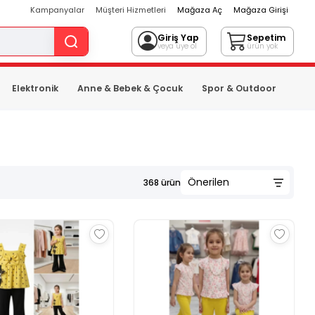
Kampanyalar
Müşteri Hizmetleri
Mağaza Aç
Mağaza Girişi
Giriş Yap
Sepetim
veya üye ol
ürün yok
Elektronik
Anne & Bebek & Çocuk
Spor & Outdoor
368
ürün