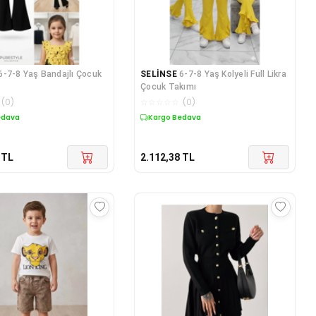
6-7-8 Yaş Bandajlı Çocuk
SELİNSE
6-7-8 Yaş Kolyeli Full Likra
Çocuk Takımı
(
0
)
☆
☆
☆
☆
☆
(
0
)
edava
Kargo Bedava
TL
2.112,38
TL