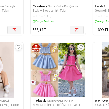
me Detaylı
Casabony
Snow Cute Kız Çocuk
Laleli But
ko Takım
Etek + Sweatshirt Takım
Geçmeli T
☆
☆
☆
☆
☆
(
0
)
☆
☆
☆
☆
☆
Kargo Bedava
Kargo B
538,12
TL
1.399
TL
MLEKLİ
modavals
MODAVALS HASIR
Mor AVM
14 YAŞ TAKIM
KEMERLİ GİPE VE DÜĞME DETAYLI
Yaka Alt 