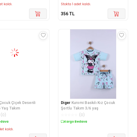
et kaldı.
Stokta 1 adet kaldı.
356
TL
 Çocuk Çiçek Desenli
Diger
Kuromi Baskılı Kız Çocuk
5 Yaş Takım
Şortlu Takım 3/6 yaş
(
0
)
☆
☆
☆
☆
☆
(
0
)
edava
Kargo Bedava
et kaldı.