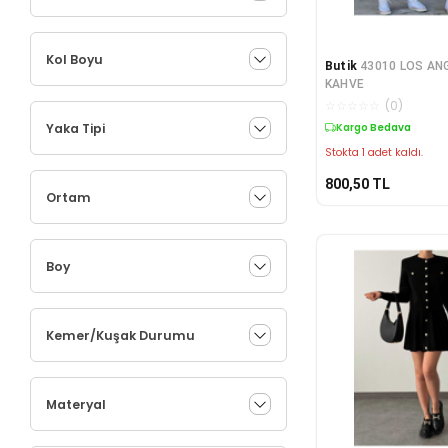
Kol Boyu
Butik
43010 LOS AN
KAHVE
☆
☆
☆
☆
☆
(
0
)
Yaka Tipi
Kargo Bedava
Stokta 1 adet kaldı.
800,50
TL
Ortam
Boy
Kemer/Kuşak Durumu
Materyal