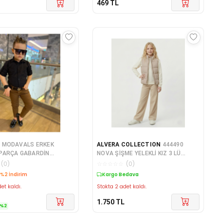
469
TL
s
MODAVALS ERKEK
ALVERA COLLECTION
444490
 PARÇA GABARDİN
NOVA ŞİŞME YELEKLİ KIZ 3 LÜ
N & GÖMLEK & KEMER K
TAKIM
(
0
)
☆
☆
☆
☆
☆
(
0
)
edava
Kargo Bedava
et kaldı.
Stokta 2 adet kaldı.
1.750
TL
%
2