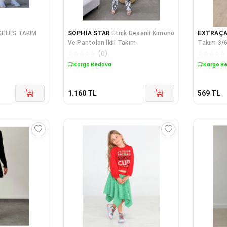
GELES TAKIM
SOPHİA STAR
Etnik Desenli Kimono
EXTRAÇA
Ve Pantolon İkili Takım
Takım 3/6
☆
☆
☆
☆
☆
(
0
)
☆
☆
☆
☆
☆
Kargo Bedava
Kargo B
1.160
TL
569
TL