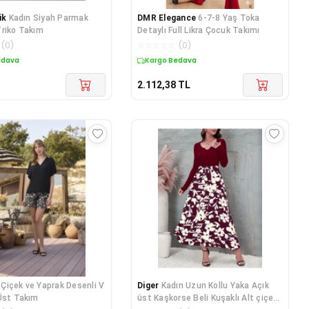
ik
Kadın Siyah Parmak
DMR Elegance
6-7-8 Yaş Toka
riko Takım
Detaylı Full Likra Çocuk Takımı
(
0
)
☆
☆
☆
☆
☆
(
0
)
edava
Kargo Bedava
2.112,38
TL
Çiçek ve Yaprak Desenli V
Diger
Kadın Uzun Kollu Yaka Açık
Üst Takım
üst Kaşkorse Beli Kuşaklı Alt çiçek