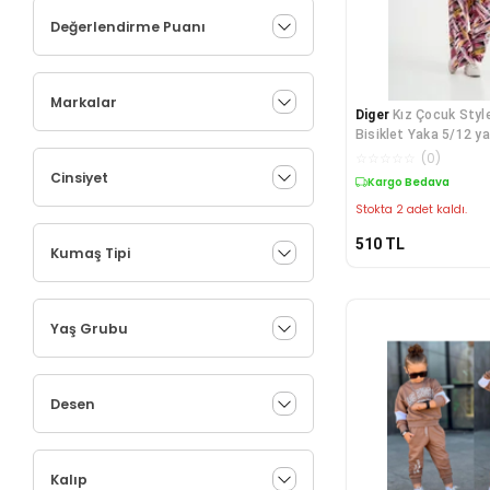
Değerlendirme Puanı
Markalar
Diger
Kız Çocuk Style
Bisiklet Yaka 5/12 y
☆
☆
☆
☆
☆
(
0
)
Cinsiyet
Kargo Bedava
Stokta 2 adet kaldı.
510
TL
Kumaş Tipi
Yaş Grubu
Desen
Kalıp