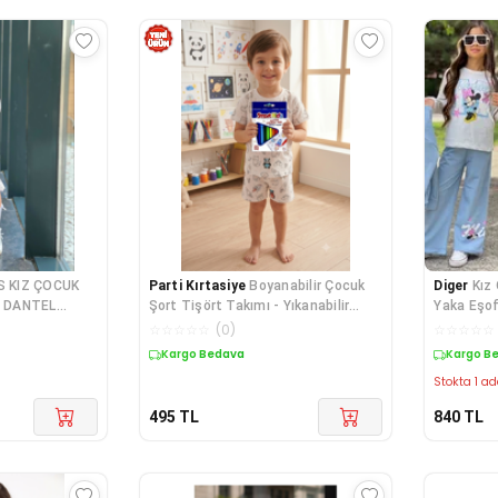
 KIZ ÇOCUK
Parti Kırtasiye
Boyanabilir Çocuk
Diger
Kız Çocuk
 DANTEL
Şort Tişört Takımı - Yıkanabilir
Yaka
LT
Desenli Takım 12 li Smartkids
☆
☆
☆
☆
☆
(
0
)
☆
☆
☆
☆
☆
Keçeli Kalem
Kargo Bedava
Kargo B
Stokta 1 ad
495
TL
840
TL