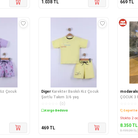
1.038
TL
669
TL
 Kız Çocuk
Diger
Karekter Baskılı Kız Çocuk
modaval
Şortlu Takım 3/6 yaş
ÇOCUK 3
PANTOLO
☆
☆
☆
☆
☆
(
0
)
☆
☆
☆
☆
☆
Kargo Bedava
Kargo B
Stokta 2 ad
8.350
TL
469
TL
8.499,99
TL