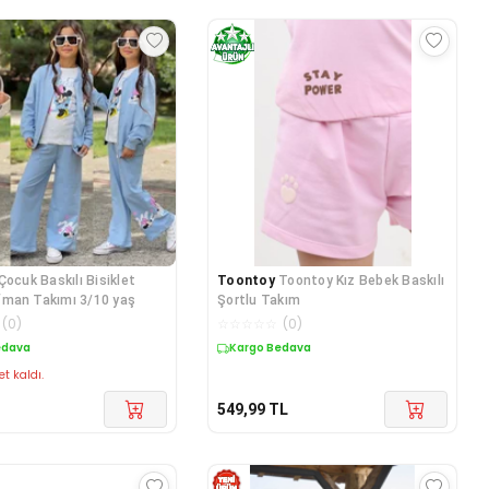
 Baskılı Bisiklet
Toontoy
Toontoy Kız Bebek Baskılı
 Eşofman Takımı 3/10 yaş
Şortlu Takım
(
0
)
☆
☆
☆
☆
☆
(
0
)
edava
Kargo Bedava
et kaldı.
549,99
TL