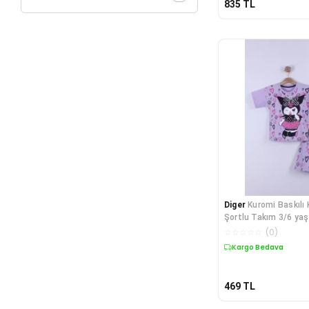
835
TL
Diger
Kuromi Baskılı
Şortlu Takım 3/6 yaş
☆
☆
☆
☆
☆
(
0
)
Kargo Bedava
469
TL