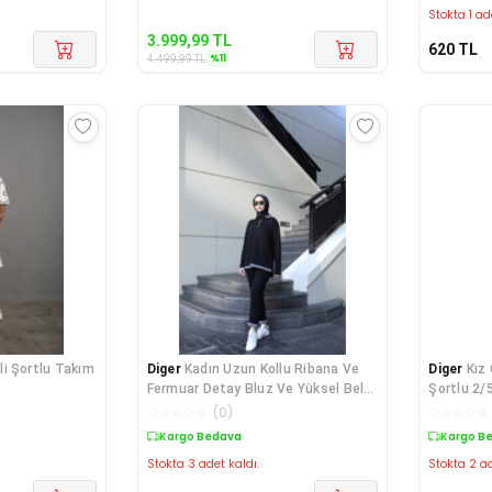
Stokta 1 ad
3.999,99
TL
620
TL
%
11
4.499,99
TL
ili Şortlu Takım
Diger
Kadın Uzun Kollu Ribana Ve
Diger
Kız
Fermuar Detay Bluz Ve Yüksel Bel
Şortlu 2/
Panto
☆
☆
☆
☆
☆
(
0
)
☆
☆
☆
☆
☆
Kargo Bedava
Kargo B
Stokta 3 adet kaldı.
Stokta 2 ad