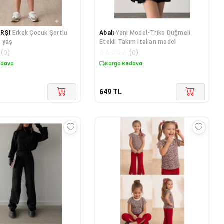
RŞI
Erkek Çocuk Şortlu
Abalı
Yeni Model-Triko Düğmeli
 yaş
Etekli Takım italian model
(
0
)
☆
☆
☆
☆
☆
(
0
)
edava
Kargo Bedava
649
TL