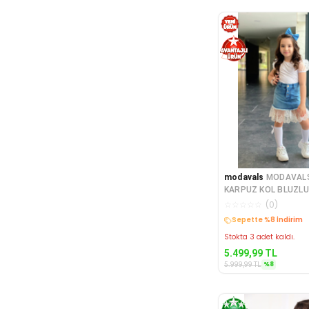
modavals
MODAVALS
KARPUZ KOL BLUZLU
DETAY KOT ETEKLİ A
☆
☆
☆
☆
☆
(
0
)
Kargo Bedava
Stokta 3 adet kaldı.
5.499,99
TL
%
8
5.999,99
TL