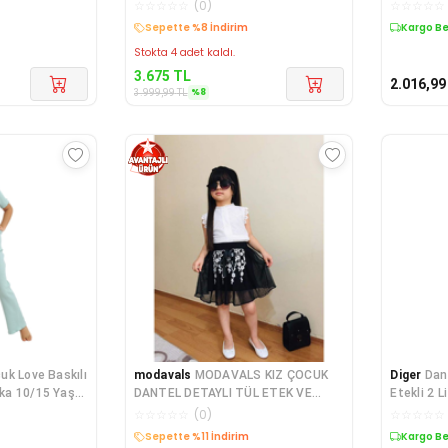
KIZ ÇOCUK ETEKLİ KOM
☆
☆
☆
☆
☆
(
0
)
☆
☆
☆
☆
☆
Kargo Bedava
Kargo B
Stokta 4 adet kaldı.
3.675
TL
2.016,99
%
8
3.999,99
TL
uk Love Baskılı
modavals
MODAVALS KIZ ÇOCUK
Diger
Dan
aka 10/15 Yaş
DANTEL DETAYLI TÜL ETEK VE
Etekli 2 L
BLUZ KOMBİN - SİYAH
☆
☆
☆
☆
☆
(
0
)
☆
☆
☆
☆
☆
Kargo Bedava
Kargo B