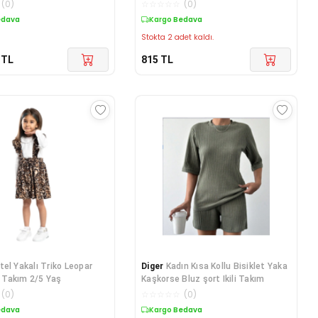
Ba
(
0
)
☆
☆
☆
☆
☆
(
0
)
edava
Kargo Bedava
Stokta 2 adet kaldı.
TL
815
TL
tel Yakalı Triko Leopar
Diger
Kadın Kısa Kollu Bisiklet Yaka
i Takım 2/5 Yaş
Kaşkorse Bluz şort Ikili Takım
(
0
)
☆
☆
☆
☆
☆
(
0
)
edava
Kargo Bedava