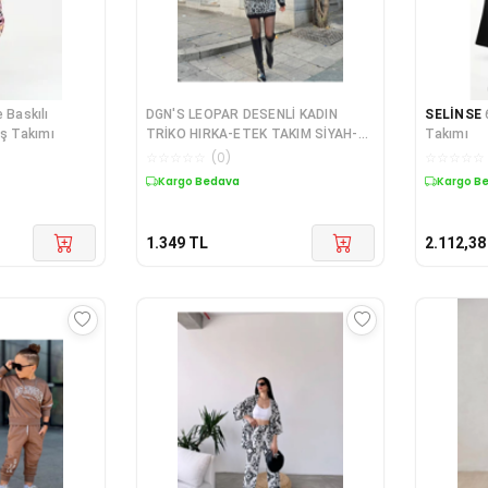
 Baskılı
DGN'S LEOPAR DESENLİ KADIN
SELİNSE
aş Takımı
TRİKO HIRKA-ETEK TAKIM SİYAH-
Takımı
KAHVE-GRİ
☆
☆
☆
☆
☆
(
0
)
☆
☆
☆
☆
☆
Kargo Bedava
Kargo B
1.349
TL
2.112,38