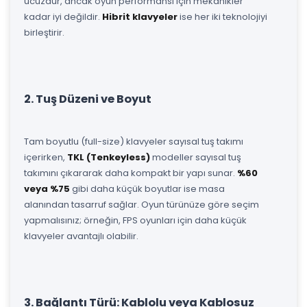
ucuzdur, ancak oyun performansı için mekanikler
kadar iyi değildir.
Hibrit klavyeler
ise her iki teknolojiyi
birleştirir.
2. Tuş Düzeni ve Boyut
Tam boyutlu (full-size) klavyeler sayısal tuş takımı
içerirken,
TKL (Tenkeyless)
modeller sayısal tuş
takımını çıkararak daha kompakt bir yapı sunar.
%60
veya %75
gibi daha küçük boyutlar ise masa
alanından tasarruf sağlar. Oyun türünüze göre seçim
yapmalısınız; örneğin, FPS oyunları için daha küçük
klavyeler avantajlı olabilir.
3. Bağlantı Türü: Kablolu veya Kablosuz