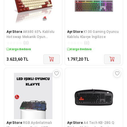
AyrStore
AK680 65% Kablolu
AyrStore
K100 Gaming Oyuncu
Hotswap Mekanik Oyun
Kablolu Klavye İngilizce
Klavyesi,68 Tuşlu Taşınabilir
☆
☆
☆
☆
☆
(
0
)
☆
☆
☆
☆
☆
(
0
)
Anti-Ghosting Klav
Kargo Bedava
Kargo Bedava
3.623,60
TL
1.797,20
TL
AyrStore
RGB Aydınlatmalı
AyrStore
A4 Tech KB-28G Q