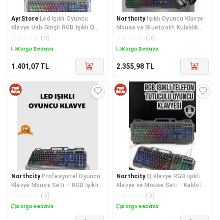
AyrStore
Led Işıklı Oyuncu
Northcity
Işıklı Oyuncu Klavye
Klavye Usb Girişli RGB Işıklı Q
Mouse ve Bluetooth Kulaklık
Klavye Mouse Hediyeli
Seti - Türkçe Q - USB & 5.2
☆
☆
☆
☆
☆
(
0
)
☆
☆
☆
☆
☆
(
0
)
Bluetooth
Kargo Bedava
Kargo Bedava
1.401,07
TL
2.355,98
TL
Northcity
Profesyonel Oyuncu
Northcity
Q Klavye RGB Işıklı
Klavye Mouse Seti – RGB Işıklı
Klavye ve Mouse Seti - Kablolu,
Türkçe Q DPI Ayarlı ve Dayanıklı
DPI Ayarlanabilir, RGB
☆
☆
☆
☆
☆
(
0
)
☆
☆
☆
☆
☆
(
0
)
Gövde
Aydınlatmalı Gaming Seti
Kargo Bedava
Kargo Bedava