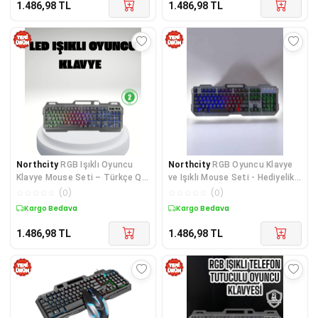
1.486,98
TL
1.486,98
TL
Northcity
RGB Işıklı Oyuncu
Northcity
RGB Oyuncu Klavye
Klavye Mouse Seti – Türkçe Q
ve Işıklı Mouse Seti - Hediyelik
Ayarlanabilir DPI Ergonomik ve
ve Profesyonel Performans
☆
☆
☆
☆
☆
(
0
)
☆
☆
☆
☆
☆
(
0
)
Dayanıklı Tasarım
Kargo Bedava
Kargo Bedava
1.486,98
TL
1.486,98
TL