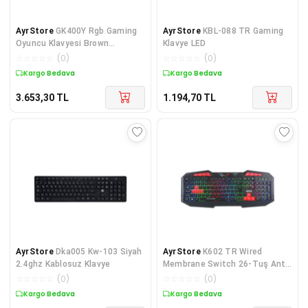
AyrStore
GK400Y Rgb Gaming
AyrStore
KBL-088 TR Gaming
Oyuncu Klavyesi Brown
Klavye LED
Kahverengi Switch Tam Boy
☆
☆
☆
☆
☆
(
0
)
☆
☆
☆
☆
☆
(
0
)
İngilizce Q
Kargo Bedava
Kargo Bedava
3.653,30
TL
1.194,70
TL
AyrStore
Dka005 Kw-103 Siyah
AyrStore
K602 TR Wired
2.4ghz Kablosuz Klavye
Membrane Switch 26-Tuş Anti-
Ghost RGB Gaming Keyboard
☆
☆
☆
☆
☆
(
0
)
☆
☆
☆
☆
☆
(
0
)
Kargo Bedava
Kargo Bedava