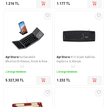
1.216
TL
1.177
TL
AyrStore
Katlanabilir
AyrStore
K10 Siyah Kablolu
Bluetooth Klavye, Rock & Rown
İngilizce Q Klavye
Cep Boyutunda Taşınabilir
☆
☆
☆
☆
☆
(
0
)
☆
☆
☆
☆
☆
(
0
)
Kablosuz Klavye Tou
Kargo Bedava
Kargo Bedava
5.327,30
TL
1.232
TL