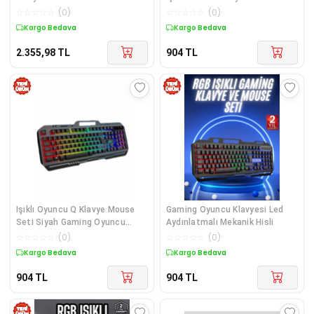
Kulaklık Oyuncu Paketi -
☆
☆
☆
☆
☆
(
0
)
☆
☆
☆
☆
☆
(
0
)
Performans ve Konfor
Kargo Bedava
Kargo Bedava
2.355,98
TL
904
TL
Işıklı Oyuncu Q Klavye Mouse
Gaming Oyuncu Klavyesi Led
Seti Siyah Gaming Oyuncu
Aydınlatmalı Mekanik Hisli
Klavye
☆
☆
☆
☆
☆
(
0
)
☆
☆
☆
☆
☆
(
0
)
Kargo Bedava
Kargo Bedava
904
TL
904
TL