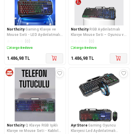
Northcity
Gaming Klavye ve
Northcity
RGB Aydınlatmalı
Mouse Seti - LED Aydınlatmalı
Klavye Mouse Seti – Oyuncu ve
Mekanik Performans
İş İçin Ergonomik USB Çözümü
☆
☆
☆
☆
☆
(
0
)
☆
☆
☆
☆
☆
(
0
)
Kargo Bedava
Kargo Bedava
1.486,98
TL
1.486,98
TL
Northcity
Q Klavye RGB Işıklı
AyrStore
Gaming Oyuncu
Klavye ve Mouse Seti - Kablolu,
Klavyesi Led Aydınlatmalı