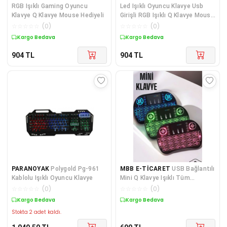
RGB Işıklı Gaming Oyuncu
Led Işıklı Oyuncu Klavye Usb
Klavye Q Klavye Mouse Hediyeli
Girişli RGB Işıklı Q Klavye Mouse
Hediyeli
☆
☆
☆
☆
☆
(
0
)
☆
☆
☆
☆
☆
(
0
)
Kargo Bedava
Kargo Bedava
904
TL
904
TL
PARANOYAK
Polygold Pg-961
MBB E-TİCARET
USB Bağlantılı
Kablolu Işıklı Oyuncu Klavye
Mini Q Klavye Işıklı Tüm
Cihazlara Uyumlu
☆
☆
☆
☆
☆
(
0
)
☆
☆
☆
☆
☆
(
0
)
Kargo Bedava
Kargo Bedava
Stokta 2 adet kaldı.