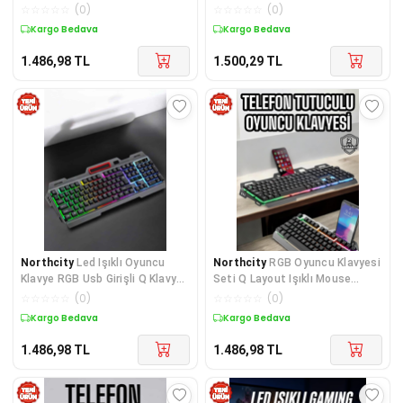
RGB Aydınlatmalı Gaming Set
Mekanik Hisli - ayr2727-6661
☆
☆
☆
☆
☆
(
0
)
☆
☆
☆
☆
☆
(
0
)
Kargo Bedava
Kargo Bedava
1.486,98
TL
1.500,29
TL
Northcity
Led Işıklı Oyuncu
Northcity
RGB Oyuncu Klavyesi
Klavye RGB Usb Girişli Q Klavye
Seti Q Layout Işıklı Mouse
Mouse Hediyeli Seti
Hediyeli - Ergonomik Tasarım
☆
☆
☆
☆
☆
(
0
)
☆
☆
☆
☆
☆
(
0
)
Kargo Bedava
Kargo Bedava
1.486,98
TL
1.486,98
TL