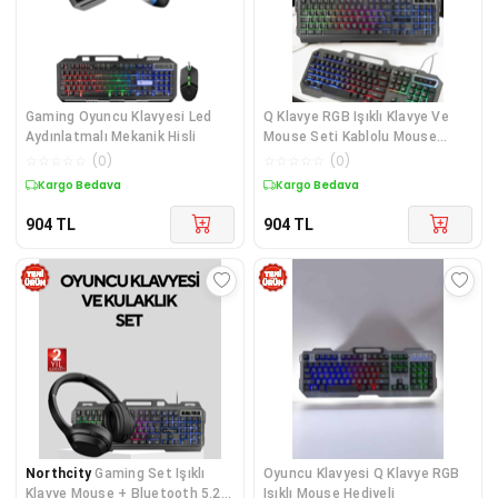
Gaming Oyuncu Klavyesi Led
Q Klavye RGB Işıklı Klavye Ve
Aydınlatmalı Mekanik Hisli
Mouse Seti Kablolu Mouse
Hediyeliş
☆
☆
☆
☆
☆
(
0
)
☆
☆
☆
☆
☆
(
0
)
Kargo Bedava
Kargo Bedava
904
TL
904
TL
Northcity
Gaming Set Işıklı
Oyuncu Klavyesi Q Klavye RGB
Klavye Mouse + Bluetooth 5.2
Işıklı Mouse Hediyeli