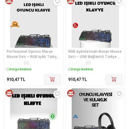
Profesyonel Oyuncu Klavye
RGB Aydınlatmalı Klavye Mouse
Mouse Seti – RGB Işıklı Türkçe
Seti – USB Bağlantılı Türkçe Q
Q DPI Ayarlı Dayanıklı Gövde
Ayarlanabilir DPI Ergonomik Yapı
☆
☆
☆
☆
☆
(
0
)
☆
☆
☆
☆
☆
(
0
)
Kargo Bedava
Kargo Bedava
910,47
TL
910,47
TL