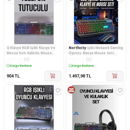
Q Klavye RGB Işıklı Klavye Ve
Northcity
Işıklı Mekanik Gaming
Mouse Seti Kablolu Mouse
Oyuncu Klavye Mouse Seti
Hediyeliş
Siyah Yeni Nesil PG8018
☆
☆
☆
☆
☆
(
0
)
☆
☆
☆
☆
☆
(
0
)
Kargo Bedava
Kargo Bedava
904
TL
1.497,98
TL