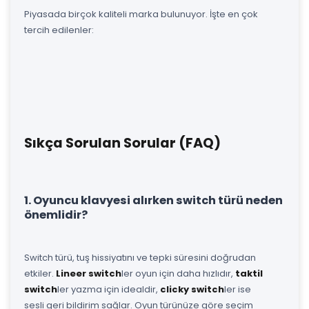
Piyasada birçok kaliteli marka bulunuyor. İşte en çok
tercih edilenler:
Sıkça Sorulan Sorular (FAQ)
1. Oyuncu klavyesi alırken switch türü neden
önemlidir?
Switch türü, tuş hissiyatını ve tepki süresini doğrudan
etkiler.
Lineer switch
ler oyun için daha hızlıdır,
taktil
switch
ler yazma için idealdir,
clicky switch
ler ise
sesli geri bildirim sağlar. Oyun türünüze göre seçim