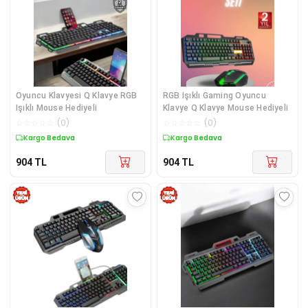
Oyuncu Klavyesi Q Klavye RGB
RGB Işıklı Gaming Oyuncu
Işıklı Mouse Hediyeli
Klavye Q Klavye Mouse Hediyeli
☆
☆
☆
☆
☆
(
0
)
☆
☆
☆
☆
☆
(
0
)
Kargo Bedava
Kargo Bedava
904
TL
904
TL