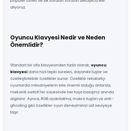
popüler türleri ve sık sorulan soruları detaylıca ele
alıyoruz.
Oyuncu Klavyesi Nedir ve Neden
Önemlidir?
Standart bir ofis klavyesinden farklı olarak,
oyuncu
klavyesi
daha hızlı tepki süreleri, dayanıklı tuşlar ve
özelleştirilebilir özellikler sunar. Özellikle rekabetçi
oyunlarda milisaniyelerin bile önemli olduğu anlarda,
mekanik switch'ler sayesinde her tuşa basışınız anında
algılanır. Ayrıca, RGB aydınlatma, makro tuşları ve anti-
ghosting gibi özellikler oyun deneyiminizi üst seviyeye
taşır.