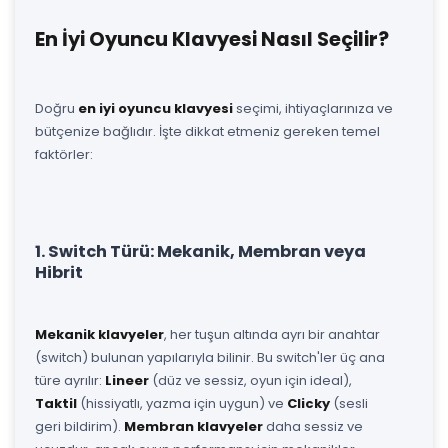
En İyi Oyuncu Klavyesi Nasıl Seçilir?
Doğru
en iyi oyuncu klavyesi
seçimi, ihtiyaçlarınıza ve
bütçenize bağlıdır. İşte dikkat etmeniz gereken temel
faktörler:
1. Switch Türü: Mekanik, Membran veya
Hibrit
Mekanik klavyeler
, her tuşun altında ayrı bir anahtar
(switch) bulunan yapılarıyla bilinir. Bu switch'ler üç ana
türe ayrılır:
Lineer
(düz ve sessiz, oyun için ideal),
Taktil
(hissiyatlı, yazma için uygun) ve
Clicky
(sesli
geri bildirim).
Membran klavyeler
daha sessiz ve