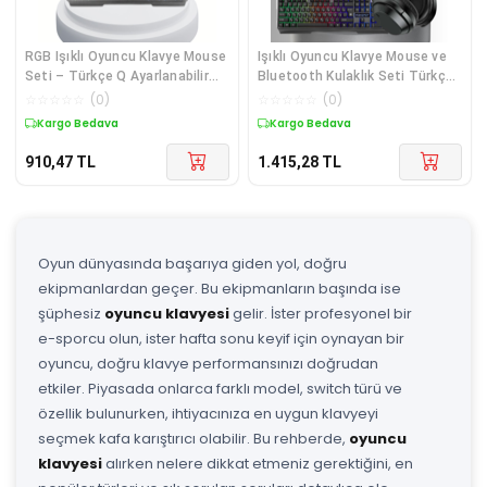
RGB Işıklı Oyuncu Klavye Mouse
Işıklı Oyuncu Klavye Mouse ve
Seti – Türkçe Q Ayarlanabilir
Bluetooth Kulaklık Seti Türkçe
DPI Ergonomik ve Dayanıklı
Q USB
☆
☆
☆
☆
☆
(
0
)
☆
☆
☆
☆
☆
(
0
)
Tasarım
Kargo Bedava
Kargo Bedava
910,47
TL
1.415,28
TL
Oyun dünyasında başarıya giden yol, doğru
ekipmanlardan geçer. Bu ekipmanların başında ise
şüphesiz
oyuncu klavyesi
gelir. İster profesyonel bir
e-sporcu olun, ister hafta sonu keyif için oynayan bir
oyuncu, doğru klavye performansınızı doğrudan
etkiler. Piyasada onlarca farklı model, switch türü ve
özellik bulunurken, ihtiyacınıza en uygun klavyeyi
seçmek kafa karıştırıcı olabilir. Bu rehberde,
oyuncu
klavyesi
alırken nelere dikkat etmeniz gerektiğini, en