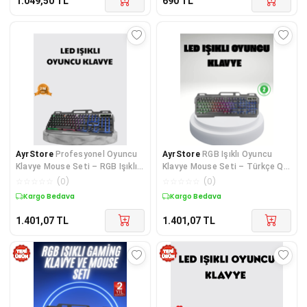
1.049,50
TL
690
TL
AyrStore
Profesyonel Oyuncu
AyrStore
RGB Işıklı Oyuncu
Klavye Mouse Seti – RGB Işıklı,
Klavye Mouse Seti – Türkçe Q,
Türkçe Q, DPI Ayarlı, Dayanıklı
Ayarlanabilir DPI, Ergonomik ve
☆
☆
☆
☆
☆
(
0
)
☆
☆
☆
☆
☆
(
0
)
Gövde
Dayanıklı Tasarım
Kargo Bedava
Kargo Bedava
1.401,07
TL
1.401,07
TL