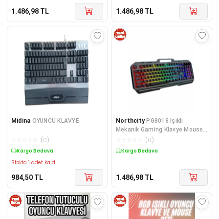
1.486,98
TL
1.486,98
TL
Midina
OYUNCU KLAVYE
Northcity
PG8018 Işıklı
Mekanik Gaming Klavye Mouse
Seti Siyah - LED Oyuncu
☆
☆
☆
☆
☆
(
0
)
☆
☆
☆
☆
☆
(
0
)
Klavyesi
Kargo Bedava
Kargo Bedava
Stokta 1 adet kaldı.
984,50
TL
1.486,98
TL