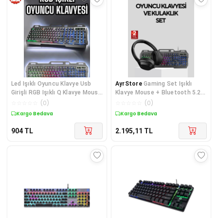
Led Işıklı Oyuncu Klavye Usb
AyrStore
Gaming Set Işıklı
Girişli RGB Işıklı Q Klavye Mouse
Klavye Mouse + Bluetooth 5.2
Hediyeli
Kulaklık Oyuncu Paketi
☆
☆
☆
☆
☆
(
0
)
☆
☆
☆
☆
☆
(
0
)
Kargo Bedava
Kargo Bedava
904
TL
2.195,11
TL