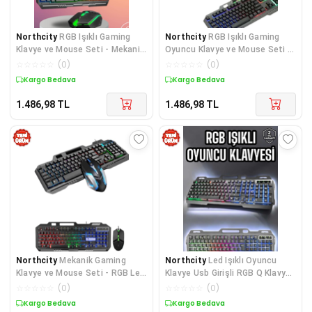
Northcity
RGB Işıklı Gaming
Northcity
RGB Işıklı Gaming
Klavye ve Mouse Seti - Mekanik
Oyuncu Klavye ve Mouse Seti -
His, Ergonomik Tasarım ve
Hediyelik ve Mekanik
☆
☆
☆
☆
☆
(
0
)
☆
☆
☆
☆
☆
(
0
)
Hediyelik Paket
Kargo Bedava
Kargo Bedava
1.486,98
TL
1.486,98
TL
Northcity
Mekanik Gaming
Northcity
Led Işıklı Oyuncu
Klavye ve Mouse Seti - RGB Led
Klavye Usb Girişli RGB Q Klavye
Aydınlatmalı, Ergonomik
Mouse Seti Hediyelik
☆
☆
☆
☆
☆
(
0
)
☆
☆
☆
☆
☆
(
0
)
Tasarım ve Hızlı Tepki
Kargo Bedava
Kargo Bedava