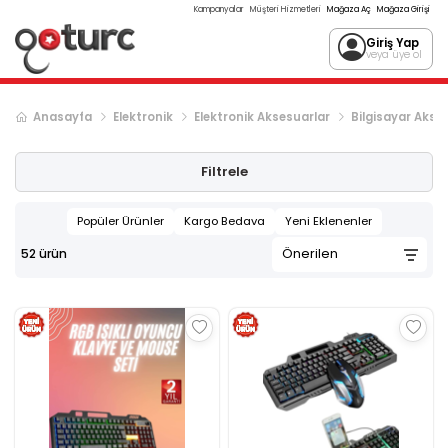
Kampanyalar
Müşteri Hizmetleri
Mağaza Aç
Mağaza Girişi
Giriş Yap
veya üye ol
Anasayfa
Elektronik
Elektronik Aksesuarlar
Bilgisayar Akses
Filtrele
Popüler Ürünler
Kargo Bedava
Yeni Eklenenler
52
ürün