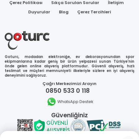
Çerez Politikası
Sıkça Sorulan Sorular
İletişim
Duyurular
Blog
Çerez Tercihleri
Goturc, modadan elektroniğe, ev dekorasyonundan spor
ekipmanlarına kadar geniş bir ürün yelpazesi sunan Türkiye'nin
önde gelen online alışveriş platformudur. Güvenli alışveriş, hızlı
teslimat ve müşteri memnuniyeti ilkeleriyle sizlere en iyi alışveriş
deneyimini sağlıyoruz.
Çağrı Merkezimizi Arayın
0850 533 0 118
WhatsApp Destek
Güvenliğiniz