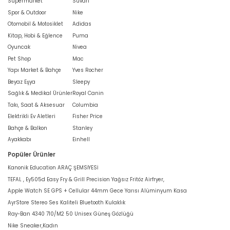
Süpermarket
Süvari
Spor & Outdoor
Nike
Otomobil & Motosiklet
Adidas
Kitap, Hobi & Eğlence
Puma
Oyuncak
Nivea
Pet Shop
Mac
Yapı Market & Bahçe
Yves Rocher
Beyaz Eşya
Sleepy
Sağlık & Medikal Ürünler
Royal Canin
Takı, Saat & Aksesuar
Columbia
Elektrikli Ev Aletleri
Fisher Price
Bahçe & Balkon
Stanley
Ayakkabı
Einhell
Popüler Ürünler
Kanonik Education ARAÇ ŞEMSİYESİ
TEFAL , Ey505d Easy Fry & Grill Precision Yağsız Fritöz Airfryer,
Apple Watch SE GPS + Cellular 44mm Gece Yarısı Alüminyum Kasa
AyrStore Stereo Ses Kaliteli Bluetooth Kulaklık
Ray-Ban 4340 710/M2 50 Unisex Güneş Gözlüğü
Nike Sneaker,Kadın