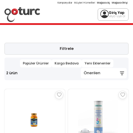
Kampanyalar
Müşteri Hizmetleri
Mağaza Aç
Mağaza Girişi
Giriş Yap
veya üye ol
Filtrele
Popüler Ürünler
Kargo Bedava
Yeni Eklenenler
2
ürün