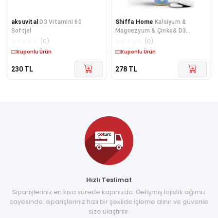
aksuvital
D3 Vitamini 60
Shiffa Home
Kalsiyum &
Softjel
Magnezyum & Çinko& D3
Vitamini 20 Tablet Derin
☆
☆
☆
☆
☆
(
0
)
☆
☆
☆
☆
☆
(
0
)
Bitkise
Kuponlu Ürün
Kuponlu Ürün
230
TL
278
TL
Hızlı Teslimat
Siparişleriniz en kısa sürede kapınızda. Gelişmiş lojistik ağımız
sayesinde, siparişleriniz hızlı bir şekilde işleme alınır ve güvenle
size ulaştırılır.