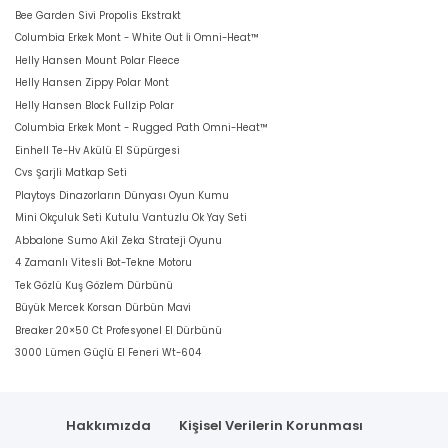
Bee Garden Sivi Propolis Ekstrakt
Columbia Erkek Mont - White Out İi Omni-Heat™
Helly Hansen Mount Polar Fleece
Helly Hansen Zippy Polar Mont
Helly Hansen Block Fullzip Polar
Columbia Erkek Mont - Rugged Path Omni-Heat™
Einhell Te-Hv Akülü El Süpürgesi
Cvs Şarjli Matkap Seti
Playtoys Dinazorların Dünyası Oyun Kumu
Mini Okçuluk Seti Kutulu Vantuzlu Ok Yay Seti
Abbalone Sumo Akil Zeka Strateji Oyunu
4 Zamanlı Vitesli Bot-Tekne Motoru
Tek Gözlü Kuş Gözlem Dürbünü
Büyük Mercek Korsan Dürbün Mavi
Breaker 20×50 Ct Profesyonel El Dürbünü
3000 Lümen Güçlü El Feneri Wt-604
Hakkımızda
Kişisel Verilerin Korunması