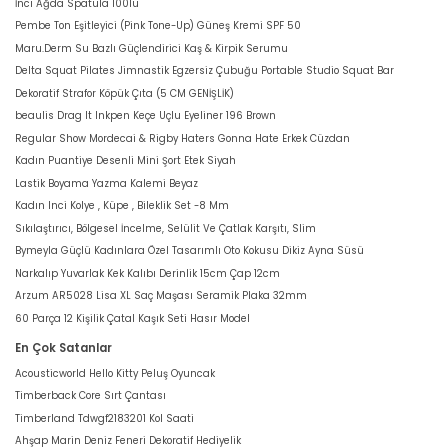
İnci Ağda Spatula 100lü
Pembe Ton Eşitleyici (Pink Tone-Up) Güneş Kremi SPF 50
Maru.Derm Su Bazlı Güçlendirici Kaş & Kirpik Serumu
Delta Squat Pilates Jimnastik Egzersiz Çubuğu Portable Studio Squat Bar
Dekoratif Strafor Köpük Çıta (5 CM GENİŞLİK)
beaulis Drag It Inkpen Keçe Uçlu Eyeliner 196 Brown
Regular Show Mordecai & Rigby Haters Gonna Hate Erkek Cüzdan
Kadın Puantiye Desenli Mini Şort Etek Siyah
Lastik Boyama Yazma Kalemi Beyaz
Kadın Inci Kolye , Küpe , Bileklik Set -8 Mm
Sıkılaştırıcı, Bölgesel İncelme, Selülit Ve Çatlak Karşıtı, Slim
Bymeyla Güçlü Kadınlara Özel Tasarımlı Oto Kokusu Dikiz Ayna Süsü
Narkalıp Yuvarlak Kek Kalıbı Derinlik 15cm Çap 12cm
Arzum AR5028 Lisa XL Saç Maşası Seramik Plaka 32mm
60 Parça 12 Kişilik Çatal Kaşık Seti Hasır Model
En Çok Satanlar
Acousticworld Hello Kitty Peluş Oyuncak
Timberback Core Sırt Çantası
Timberland Tdwgf2183201 Kol Saati
Ahşap Marin Deniz Feneri Dekoratif Hediyelik