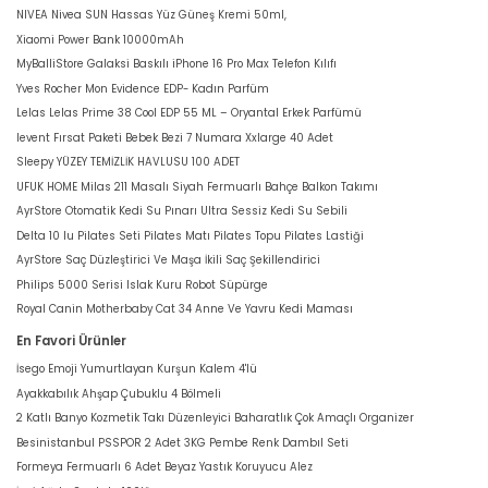
NIVEA Nivea SUN Hassas Yüz Güneş Kremi 50ml,
Xiaomi Power Bank 10000mAh
MyBalliStore Galaksi Baskılı iPhone 16 Pro Max Telefon Kılıfı
Yves Rocher Mon Evidence EDP- Kadın Parfüm
Lelas Lelas Prime 38 Cool EDP 55 ML – Oryantal Erkek Parfümü
levent Fırsat Paketi Bebek Bezi 7 Numara Xxlarge 40 Adet
Sleepy YÜZEY TEMİZLİK HAVLUSU 100 ADET
UFUK HOME Milas 211 Masalı Siyah Fermuarlı Bahçe Balkon Takımı
AyrStore Otomatik Kedi Su Pınarı Ultra Sessiz Kedi Su Sebili
Delta 10 lu Pilates Seti Pilates Matı Pilates Topu Pilates Lastiği
AyrStore Saç Düzleştirici Ve Maşa İkili Saç Şekillendirici
Philips 5000 Serisi Islak Kuru Robot Süpürge
Royal Canin Motherbaby Cat 34 Anne Ve Yavru Kedi Maması
En Favori Ürünler
İsego Emoji Yumurtlayan Kurşun Kalem 4'lü
Ayakkabılık Ahşap Çubuklu 4 Bölmeli
2 Katlı Banyo Kozmetik Takı Düzenleyici Baharatlık Çok Amaçlı Organizer
Besinistanbul PSSPOR 2 Adet 3KG Pembe Renk Dambıl Seti
Formeya Fermuarlı 6 Adet Beyaz Yastık Koruyucu Alez