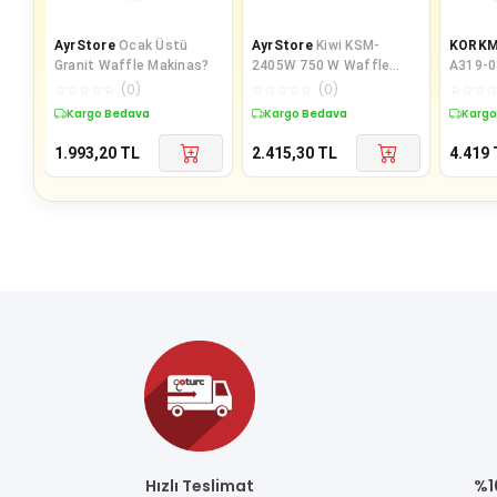
AyrStore
Ocak Üstü
AyrStore
Kiwi KSM-
KORK
Granit Waffle Makinas?
2405W 750 W Waffle
A319-0
Makinesi
Makine
☆
☆
☆
☆
☆
(
0
)
☆
☆
☆
☆
☆
(
0
)
☆
☆
☆
Kargo Bedava
Kargo Bedava
Kargo
1.993,20
TL
2.415,30
TL
4.419
Hızlı Teslimat
%1