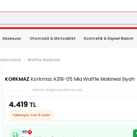
Aksesuar
Otomobil & Motosiklet
Kozmetik & Kişisel Bakım
 Hazırlama
Waffle Makinesi
KORKMAZ
Korkmaz A319-05 Mia Waffle Makinesi Siyah
Henüz değerlendirme yok
4.419
TL
Tükeniyor, Son
9
Ürün!