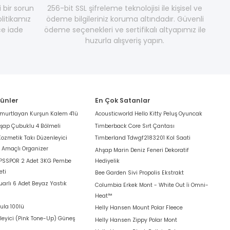
i bir sorun
256-bit SSL şifreleme teknolojisi ile kişisel ve
litikamız
ödeme bilgileriniz koruma altındadır. Güvenli
e iade
ödeme seçenekleri ve sertifikalı altyapımız ile
huzurla alışveriş yapın.
rünler
En Çok Satanlar
umurtlayan Kurşun Kalem 4'lü
Acousticworld Hello Kitty Peluş Oyuncak
hşap Çubuklu 4 Bölmeli
Timberback Core Sırt Çantası
Kozmetik Takı Düzenleyici
Timberland Tdwgf2183201 Kol Saati
k Amaçlı Organizer
Ahşap Marin Deniz Feneri Dekoratif
 PSSPOR 2 Adet 3KG Pembe
Hediyelik
eti
Bee Garden Sivi Propolis Ekstrakt
arlı 6 Adet Beyaz Yastık
Columbia Erkek Mont - White Out İi Omni-
Heat™
ula 100lü
Helly Hansen Mount Polar Fleece
leyici (Pink Tone-Up) Güneş
Helly Hansen Zippy Polar Mont