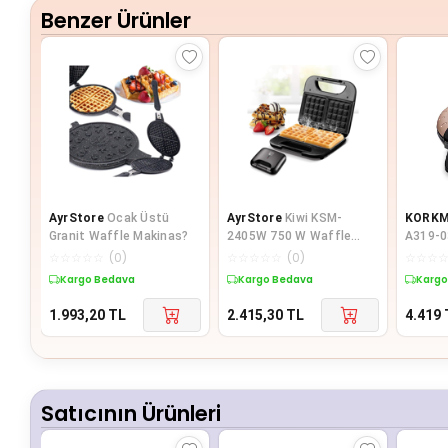
Benzer Ürünler
AyrStore
Ocak Üstü
AyrStore
Kiwi KSM-
KORK
Granit Waffle Makinas?
2405W 750 W Waffle
A319-0
Makinesi
Makine
☆
☆
☆
☆
☆
(
0
)
☆
☆
☆
☆
☆
(
0
)
☆
☆
☆
Kargo Bedava
Kargo Bedava
Kargo
1.993,20
TL
2.415,30
TL
4.419
Satıcının Ürünleri