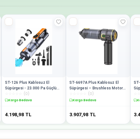
ST-126 Plus Kablosuz El
ST-6697A Plus Kablosuz El
ST-
Süpürgesi - 23.000 Pa Güçlü
Süpürgesi – Brushless Motor
Süp
☆
☆
☆
☆
☆
(
0
)
☆
☆
☆
☆
☆
(
0
)
☆
Emiş
Teknolojisi
1 A
Tem
Kargo Bedava
Kargo Bedava
K
4.198,98
TL
3.907,98
TL
3.