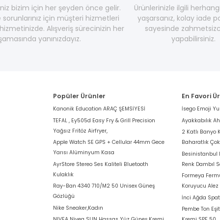
z bizim için her şeyden önce gelir.
Ürünlerinizle ilgili herhang
e sorunlarınız için müşteri hizmetleri
yaşarsanız, kolay iade po
hizmetinizde. Alışveriş sürecinizin her
sayesinde zahmetsizc
şamasında yanınızdayız.
yapabilirsiniz.
Popüler Ürünler
En Favori Ü
Kanonik Education ARAÇ ŞEMSİYESİ
İsego Emoji Y
TEFAL , Ey505d Easy Fry & Grill Precision
Ayakkabılık A
Yağsız Fritöz Airfryer,
2 Katlı Banyo 
Apple Watch SE GPS + Cellular 44mm Gece
Baharatlık Ço
Yarısı Alüminyum Kasa
Besinistanbul
AyrStore Stereo Ses Kaliteli Bluetooth
Renk Dambıl S
Kulaklık
Formeya Fermu
Ray-Ban 4340 710/M2 50 Unisex Güneş
Koruyucu Alez
Gözlüğü
İnci Ağda Spat
Nike Sneaker,Kadın
Pembe Ton Eşit
NIVEA Nivea SUN Hassas Yüz Güneş Kremi
Kremi SPF 50