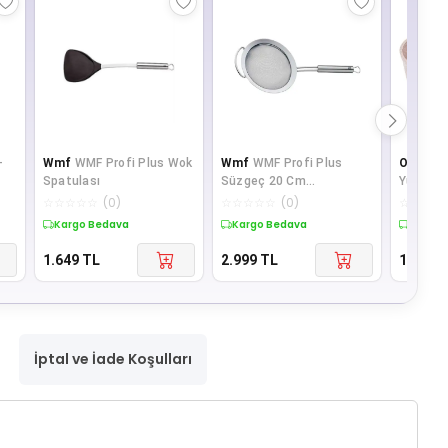
-
Wmf
WMF Profi Plus Wok
Wmf
WMF Profi Plus
OMS
OM
Spatulası
Süzgeç 20 Cm
Yuvarlak
fak
3201002862
Cm Sütl
☆
☆
☆
☆
☆
(
0
)
☆
☆
☆
☆
☆
(
0
)
☆
☆
☆
☆
Kargo Bedava
Kargo Bedava
Kargo 
1.649
TL
2.999
TL
1.169
T
İptal ve İade Koşulları