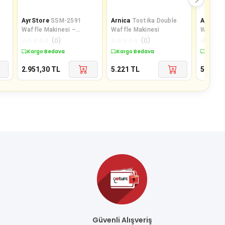
AyrStore
SSM-2591
Arnica
Tostika Double
AyrStor
Waffle Makinesi –
Waffle Makinesi
Waffle 
Yapışmaz Döküm Plaka,
☆
☆
☆
☆
☆
(
0
)
☆
☆
☆
☆
☆
(
0
)
☆
☆
☆
☆
Isı Ayarı, Kompakt
Kargo Bedava
Kargo Bedava
Kargo 
Tasarım
2.951,30
TL
5.221
TL
5.347,5
Güvenli Alışveriş