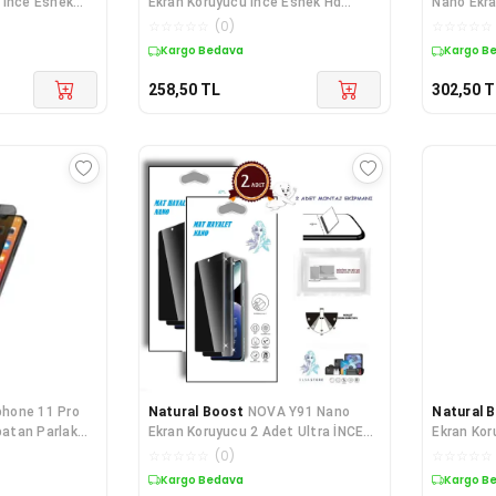
 İnce Esnek
Ekran Koruyucu İnce Esnek Hd
Nano Ekra
Şeffaf
MAT HAY
☆
☆
☆
☆
☆
(
0
)
☆
☆
☆
☆
☆
Kargo Bedava
Kargo B
258,50
TL
302,50
T
phone 11 Pro
Natural Boost
NOVA Y91 Nano
Natural 
atan Parlak
Ekran Koruyucu 2 Adet Ultra İNCE
Ekran Kor
Esnek MAT HAYALET
Esnek MA
☆
☆
☆
☆
☆
(
0
)
☆
☆
☆
☆
☆
Kargo Bedava
Kargo B