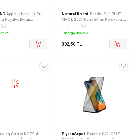
ING
Apple Iphone 14 Pro
Natural Boost
Reeder P13 BLUE
lu Hayalet Ekran
MAX L 2021 Nano Ekran Koruyucu 2
-2 Adet
Adet Ultra İNCE
(
0
)
☆
☆
☆
☆
☆
(
0
)
edava
Kargo Bedava
302,50
TL
sung Galaxy NOTE 4
PiyasaSepeti
Realme C21-C21Y-