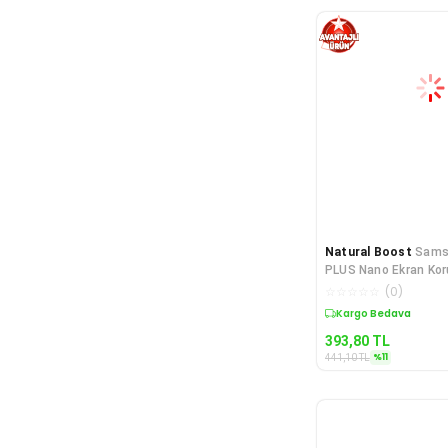
Natural Boost
Sams
PLUS Nano Ekran Kor
Ultra İNCE Esne
☆
☆
☆
☆
☆
(
0
)
Kargo Bedava
393,80
TL
%
11
441,10
TL