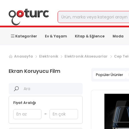
Kategoriler
Ev & Yaşam
Kitap & Eğlence
Moda
Sonraki ürün sayfası, sayfa
2
Anasayfa
Elektronik
Elektronik Aksesuarlar
Cep Tel
Ekran Koruyucu Film
Popüler Ürünler
Fiyat Aralığı
-