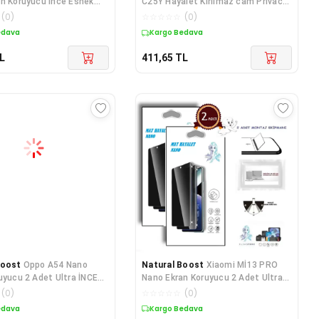
n Koruyucu İnce Esnek
C25Y Hayalet Kırılmaz cam Privacy
ALET
Tam Kaplayan
(
0
)
☆
☆
☆
☆
☆
(
0
)
edava
Kargo Bedava
L
411,65
TL
Boost
Oppo A54 Nano
Natural Boost
Xiaomi Mİ13 PRO
uyucu 2 Adet Ultra İNCE
Nano Ekran Koruyucu 2 Adet Ultra
T Şeffaf
İNCE Esnek MAT H
(
0
)
☆
☆
☆
☆
☆
(
0
)
edava
Kargo Bedava