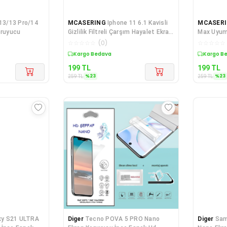
13/13 Pro/14
MCASERING
Iphone 11 6.1 Kavisli
MCASER
oruyucu
Gizlilik Filtreli Çarşım Hayalet Ekran
Max Uyum
Koru
Koruyucu 
☆
☆
☆
☆
☆
(
0
)
☆
☆
☆
☆
☆
Kargo Bedava
Kargo B
199
TL
199
TL
%
23
%
23
259
TL
259
TL
xy S21 ULTRA
Diger
Tecno POVA 5 PRO Nano
Diger
Sam