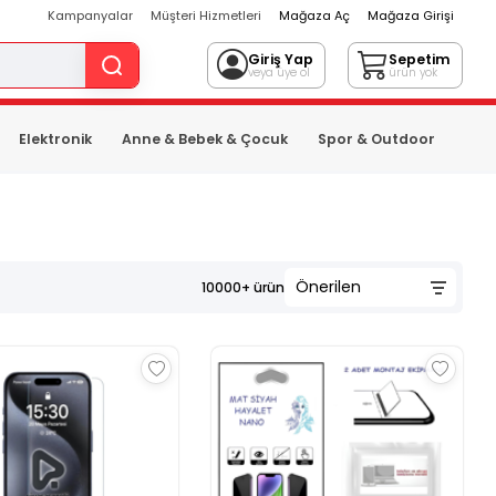
Kampanyalar
Müşteri Hizmetleri
Mağaza Aç
Mağaza Girişi
Giriş Yap
Sepetim
veya üye ol
ürün yok
Elektronik
Anne & Bebek & Çocuk
Spor & Outdoor
10000+
ürün