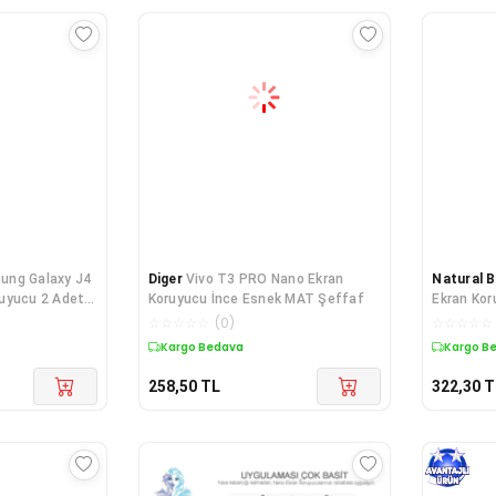
ung Galaxy J4
Diger
Vivo T3 PRO Nano Ekran
Natural 
uyucu 2 Adet
Koruyucu İnce Esnek MAT Şeffaf
Ekran Kor
Esnek MA
☆
☆
☆
☆
☆
(
0
)
☆
☆
☆
☆
☆
Kargo Bedava
Kargo B
258,50
TL
322,30
T