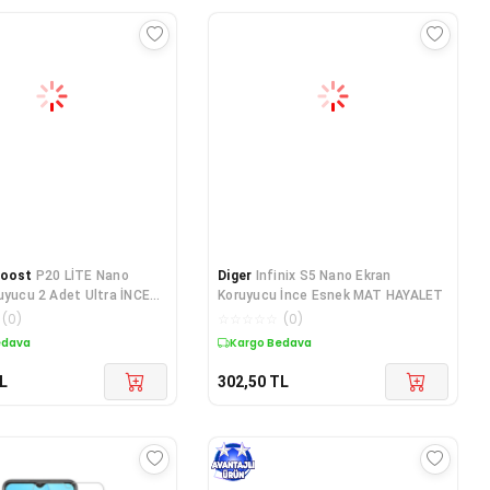
Boost
P20 LİTE Nano
Diger
Infinix S5 Nano Ekran
uyucu 2 Adet Ultra İNCE
Koruyucu İnce Esnek MAT HAYALET
T Şeffaf
(
0
)
☆
☆
☆
☆
☆
(
0
)
edava
Kargo Bedava
L
302,50
TL