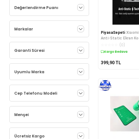
Değerlendirme Puanı
Markalar
PiyasaSepeti
Xiaomi
Anti-Static Ekran K
☆
☆
☆
☆
☆
(
0
)
Garanti Süresi
Kargo Bedava
399,90
TL
Uyumlu Marka
Cep Telefonu Modeli
Menşei
Ücretsiz Kargo