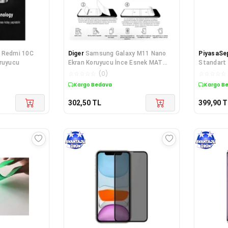
 Redmi 10C
Diger
Samsung Galaxy M11 Nano
PiyasaSe
oruyucu
Ekran Koruyucu İnce Esnek MAT
Standart 
HAYALET
☆
☆
☆
☆
☆
(
0
)
☆
☆
☆
☆
☆
Kargo Bedava
Kargo B
302,50
TL
399,90
T