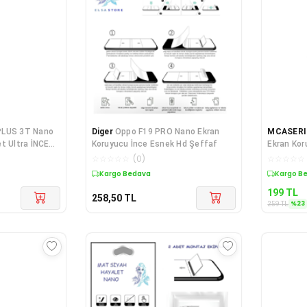
PLUS 3T Nano
Diger
Oppo F19 PRO Nano Ekran
MCASER
t Ultra İNCE
Koruyucu İnce Esnek Hd Şeffaf
Ekran Ko
☆
☆
☆
☆
☆
(
0
)
☆
☆
☆
☆
☆
Kargo Bedava
Kargo B
199
TL
258,50
TL
%
23
259
TL