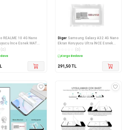
o REALME 10 4G Nano
Diger
Samsung Galaxy A32 4G Nano
ruyucu İnce Esnek MAT
Ekran Koruyucu Ultra İNCE Esnek
MAT HA
(
0
)
☆
☆
☆
☆
☆
(
0
)
edava
Kargo Bedava
L
291,50
TL