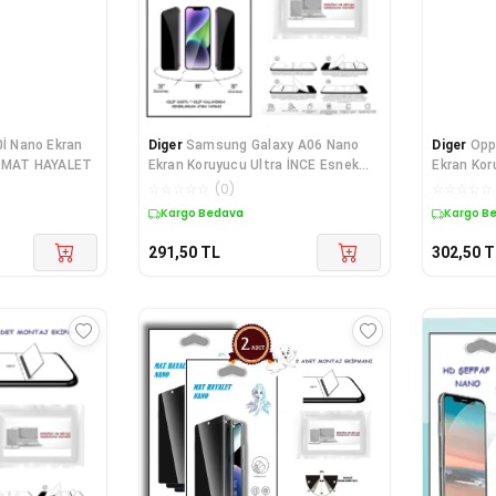
0İ Nano Ekran
Diger
Samsung Galaxy A06 Nano
Diger
Opp
k MAT HAYALET
Ekran Koruyucu Ultra İNCE Esnek
Ekran Ko
MAT HAYAL
HAYALET
☆
☆
☆
☆
☆
(
0
)
☆
☆
☆
☆
☆
Kargo Bedava
Kargo B
291,50
TL
302,50
T