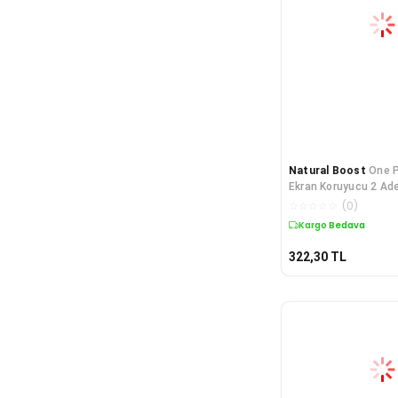
Natural Boost
One 
Ekran Koruyucu 2 Ade
Esnek MAT Şeffa
☆
☆
☆
☆
☆
(
0
)
Kargo Bedava
322,30
TL