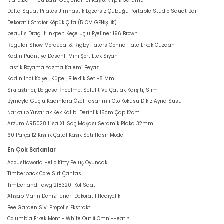
Maru.Derm Su Bazlı Güçlendirici Kaş & Kirpik Serumu
Delta Squat Pilates Jimnastik Egzersiz Çubuğu Portable Studio Squat Bar
Dekoratif Strafor Köpük Çıta (5 CM GENİŞLİK)
beaulis Drag It Inkpen Keçe Uçlu Eyeliner 196 Brown
Regular Show Mordecai & Rigby Haters Gonna Hate Erkek Cüzdan
Kadın Puantiye Desenli Mini Şort Etek Siyah
Lastik Boyama Yazma Kalemi Beyaz
Kadın Inci Kolye , Küpe , Bileklik Set -8 Mm
Sıkılaştırıcı, Bölgesel İncelme, Selülit Ve Çatlak Karşıtı, Slim
Bymeyla Güçlü Kadınlara Özel Tasarımlı Oto Kokusu Dikiz Ayna Süsü
Narkalıp Yuvarlak Kek Kalıbı Derinlik 15cm Çap 12cm
Arzum AR5028 Lisa XL Saç Maşası Seramik Plaka 32mm
60 Parça 12 Kişilik Çatal Kaşık Seti Hasır Model
En Çok Satanlar
Acousticworld Hello Kitty Peluş Oyuncak
Timberback Core Sırt Çantası
Timberland Tdwgf2183201 Kol Saati
Ahşap Marin Deniz Feneri Dekoratif Hediyelik
Bee Garden Sivi Propolis Ekstrakt
Columbia Erkek Mont - White Out İi Omni-Heat™