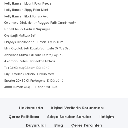
Helly Hansen Mount Polar Fleece
Helly Hansen Zippy Polar Mont
Helly Hansen Block Fullzip Polar
Columbia Erkek Mont - Rugged Path Omni-Heat™
Einhell Te-Hv Akülü El Süpürgesi
Cvs Şarjli Matkap Seti
Playtoys Dinazorların Dünyası Oyun Kumu
Mini Okçuluk Seti Kutulu Vantuzlu Ok Yay Seti
Abbalone Sumo Akil Zeka Strateji Oyunu
4 Zamanlı Vitesli Bot-Tekne Motoru
Tek Gözlü Kuş Gözlem Dürbünü
Büyük Mercek Korsan Dürbün Mavi
Breaker 20×50 Ct Profesyonel El Dürbünü
3000 Lümen Güçlü El Feneri Wt-604
Hakkımızda
Kişisel Verilerin Korunması
Çerez Politikası
Sıkça Sorulan Sorular
İletişim
Duyurular
Blog
Çerez Tercihleri