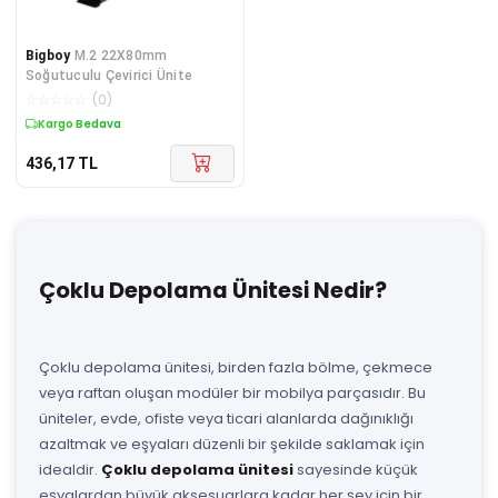
Bigboy
M.2 22X80mm
Soğutuculu Çevirici Ünite
☆
☆
☆
☆
☆
(
0
)
Kargo Bedava
436,17
TL
Çoklu Depolama Ünitesi Nedir?
Çoklu depolama ünitesi, birden fazla bölme, çekmece
veya raftan oluşan modüler bir mobilya parçasıdır. Bu
üniteler, evde, ofiste veya ticari alanlarda dağınıklığı
azaltmak ve eşyaları düzenli bir şekilde saklamak için
idealdir.
Çoklu depolama ünitesi
sayesinde küçük
eşyalardan büyük aksesuarlara kadar her şey için bir