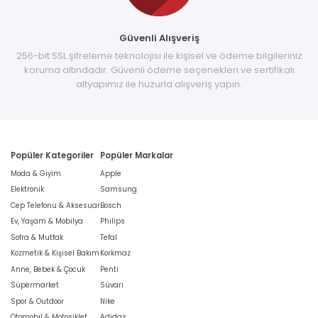
Güvenli Alışveriş
256-bit SSL şifreleme teknolojisi ile kişisel ve ödeme bilgileriniz
koruma altındadır. Güvenli ödeme seçenekleri ve sertifikalı
altyapımız ile huzurla alışveriş yapın.
Popüler Kategoriler
Popüler Markalar
Moda & Giyim
Apple
Elektronik
Samsung
Cep Telefonu & Aksesuar
Bosch
Ev, Yaşam & Mobilya
Philips
Sofra & Mutfak
Tefal
Kozmetik & Kişisel Bakım
Korkmaz
Anne, Bebek & Çocuk
Penti
Süpermarket
Süvari
Spor & Outdoor
Nike
Otomobil & Motosiklet
Adidas