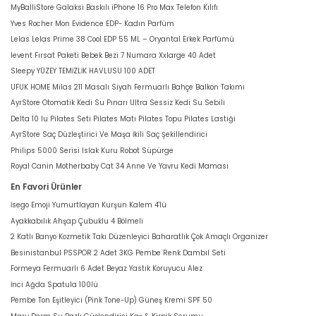
MyBalliStore Galaksi Baskılı iPhone 16 Pro Max Telefon Kılıfı
Yves Rocher Mon Evidence EDP- Kadın Parfüm
Lelas Lelas Prime 38 Cool EDP 55 ML – Oryantal Erkek Parfümü
levent Fırsat Paketi Bebek Bezi 7 Numara Xxlarge 40 Adet
Sleepy YÜZEY TEMİZLİK HAVLUSU 100 ADET
UFUK HOME Milas 211 Masalı Siyah Fermuarlı Bahçe Balkon Takımı
AyrStore Otomatik Kedi Su Pınarı Ultra Sessiz Kedi Su Sebili
Delta 10 lu Pilates Seti Pilates Matı Pilates Topu Pilates Lastiği
AyrStore Saç Düzleştirici Ve Maşa İkili Saç Şekillendirici
Philips 5000 Serisi Islak Kuru Robot Süpürge
Royal Canin Motherbaby Cat 34 Anne Ve Yavru Kedi Maması
En Favori Ürünler
İsego Emoji Yumurtlayan Kurşun Kalem 4'lü
Ayakkabılık Ahşap Çubuklu 4 Bölmeli
2 Katlı Banyo Kozmetik Takı Düzenleyici Baharatlık Çok Amaçlı Organizer
Besinistanbul PSSPOR 2 Adet 3KG Pembe Renk Dambıl Seti
Formeya Fermuarlı 6 Adet Beyaz Yastık Koruyucu Alez
İnci Ağda Spatula 100lü
Pembe Ton Eşitleyici (Pink Tone-Up) Güneş Kremi SPF 50