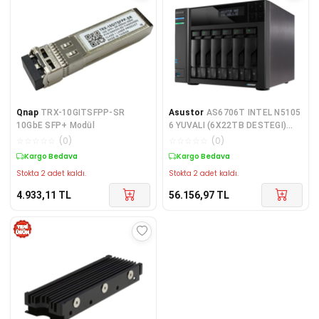
Qnap
TRX-10GITSFPP-SR
Asustor
AS6706T INTEL N5105
10GbE SFP+ Modül
6 YUVALI (6X22TB DESTEGI)
8GB DDR4(16GB RAM DESTEGI)
☆
☆
☆
☆
☆
(
0
)
☆
☆
☆
☆
☆
(
0
)
M.2 x4 PCIe x1 2.5GbE x2 USB
Kargo Bedava
Kargo Bedava
3.2 x3
Stokta 2 adet kaldı.
Stokta 2 adet kaldı.
4.933,11
TL
56.156,97
TL