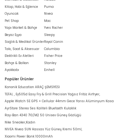
Kitap, Hobi & Eğlence
Puma
Oyuncak
Nivea
Pet Shop
Mac
Yapı Market & Bahçe
Yves Rocher
Beyaz Eşya
Sleepy
Sağlık & Medikal Ürünler
Royal Canin
Takı, Saat & Aksesuar
Columbia
Elektrikli Ev Aletleri
Fisher Price
Bahçe & Balkon
Stanley
Ayakkabı
Einhell
Popüler Ürünler
Kanonik Education ARAÇ ŞEMSİYESİ
TEFAL , Ey505d Easy Fry & Grill Precision Yağsız Fritöz Airfryer,
Apple Watch SE GPS + Cellular 44mm Gece Yarısı Alüminyum Kasa
AyrStore Stereo Ses Kaliteli Bluetooth Kulaklık
Ray-Ban 4340 710/M2 50 Unisex Güneş Gözlüğü
Nike Sneaker,Kadın
NIVEA Nivea SUN Hassas Yüz Güneş Kremi 50ml,
Xiaomi Power Bank 10000mAh