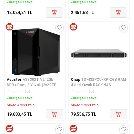
Kargo Bedava
Kargo Bedava
12.024,21
TL
2.451,68
TL
Asustor
AS3302T V2, 2Gb
Qnap
TS-432PXU-RP-2GB RAM
DDR4 Ram, 2 Yuvalı (2x20TB
4 Hdd Yuvalı RACK NAS
Destek), 1x2.5GbE Network,
☆
☆
☆
☆
☆
(
0
)
☆
☆
☆
☆
☆
(
0
)
3xUSB 3.2, Tower NAS
Kargo Bedava
Kargo Bedava
(Yedekleme) Cihazı
Stokta 4 adet kaldı.
Stokta 2 adet kaldı.
19.683,45
TL
79.556,75
TL