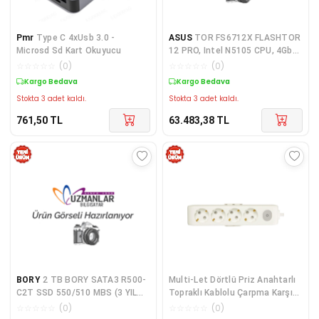
Pmr
Type C 4xUsb 3.0 -
ASUS
TOR FS6712X FLASHTOR
Microsd Sd Kart Okuyucu
12 PRO, Intel N5105 CPU, 4Gb
DDR4 Ram, (12x8TB) M.2 NVMe
☆
☆
☆
☆
☆
(
0
)
☆
☆
☆
☆
☆
(
0
)
Yuvası, HDMI, 10GbE Network,
Kargo Bedava
Kargo Bedava
2xUSB 3.2, 2xUSB 2.0, Tower
Stokta 3 adet kaldı.
Stokta 3 adet kaldı.
NAS (Yedekleme)
761,50
TL
63.483,38
TL
BORY
2 TB BORY SATA3 R500-
Multi-Let Dörtlü Priz Anahtarlı
C2T SSD 550/510 MBS (3 YIL
Topraklı Kablolu Çarpma Karşıtı
GARANTİLİ)
Çocuk Korumalı 2 Mt
☆
☆
☆
☆
☆
(
0
)
☆
☆
☆
☆
☆
(
0
)