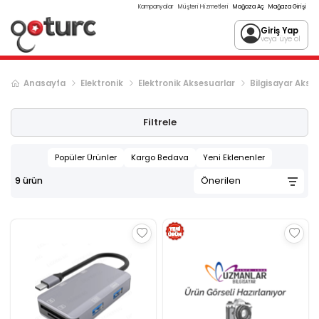
Kampanyalar
Müşteri Hizmetleri
Mağaza Aç
Mağaza Girişi
Giriş Yap
veya üye ol
Anasayfa
Elektronik
Elektronik Aksesuarlar
Bilgisayar Akses
Filtrele
Popüler Ürünler
Kargo Bedava
Yeni Eklenenler
9
ürün