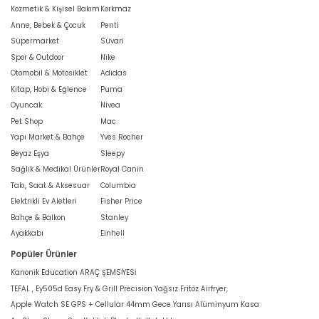
Kozmetik & Kişisel Bakım
Korkmaz
Anne, Bebek & Çocuk
Penti
Süpermarket
Süvari
Spor & Outdoor
Nike
Otomobil & Motosiklet
Adidas
Kitap, Hobi & Eğlence
Puma
Oyuncak
Nivea
Pet Shop
Mac
Yapı Market & Bahçe
Yves Rocher
Beyaz Eşya
Sleepy
Sağlık & Medikal Ürünler
Royal Canin
Takı, Saat & Aksesuar
Columbia
Elektrikli Ev Aletleri
Fisher Price
Bahçe & Balkon
Stanley
Ayakkabı
Einhell
Popüler Ürünler
Kanonik Education ARAÇ ŞEMSİYESİ
TEFAL , Ey505d Easy Fry & Grill Precision Yağsız Fritöz Airfryer,
Apple Watch SE GPS + Cellular 44mm Gece Yarısı Alüminyum Kasa