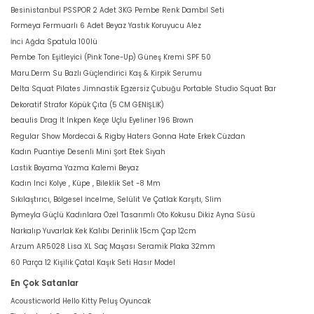
Besinistanbul PSSPOR 2 Adet 3KG Pembe Renk Dambıl Seti
Formeya Fermuarlı 6 Adet Beyaz Yastık Koruyucu Alez
İnci Ağda Spatula 100lü
Pembe Ton Eşitleyici (Pink Tone-Up) Güneş Kremi SPF 50
Maru.Derm Su Bazlı Güçlendirici Kaş & Kirpik Serumu
Delta Squat Pilates Jimnastik Egzersiz Çubuğu Portable Studio Squat Bar
Dekoratif Strafor Köpük Çıta (5 CM GENİŞLİK)
beaulis Drag It Inkpen Keçe Uçlu Eyeliner 196 Brown
Regular Show Mordecai & Rigby Haters Gonna Hate Erkek Cüzdan
Kadın Puantiye Desenli Mini Şort Etek Siyah
Lastik Boyama Yazma Kalemi Beyaz
Kadın Inci Kolye , Küpe , Bileklik Set -8 Mm
Sıkılaştırıcı, Bölgesel İncelme, Selülit Ve Çatlak Karşıtı, Slim
Bymeyla Güçlü Kadınlara Özel Tasarımlı Oto Kokusu Dikiz Ayna Süsü
Narkalıp Yuvarlak Kek Kalıbı Derinlik 15cm Çap 12cm
Arzum AR5028 Lisa XL Saç Maşası Seramik Plaka 32mm
60 Parça 12 Kişilik Çatal Kaşık Seti Hasır Model
En Çok Satanlar
Acousticworld Hello Kitty Peluş Oyuncak