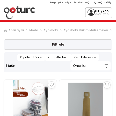
Kampanyalar
Müşteri Hizmetleri
Mağaza Aç
Mağaza Girişi
Giriş Yap
veya üye ol
Anasayfa
Moda
Ayakkabı
Ayakkabı Bakım Malzemeleri
A
Filtrele
Popüler Ürünler
Kargo Bedava
Yeni Eklenenler
8
ürün