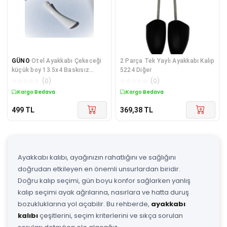
GÜNO
Otel Ayakkabı Çekeceği
2 Parça Tek Yaylı Ayakkabı Kalıp
küçük boy 13.5x4 Baskısız
5224 Diğer
pakette 100 adet
☆
☆
☆
☆
☆
(
0
)
☆
☆
☆
☆
☆
(
0
)
Kargo Bedava
Kargo Bedava
499
TL
369,38
TL
Ayakkabı kalıbı, ayağınızın rahatlığını ve sağlığını
doğrudan etkileyen en önemli unsurlardan biridir.
Doğru kalıp seçimi, gün boyu konfor sağlarken yanlış
kalıp seçimi ayak ağrılarına, nasırlara ve hatta duruş
bozukluklarına yol açabilir. Bu rehberde,
ayakkabı
kalıbı
çeşitlerini, seçim kriterlerini ve sıkça sorulan