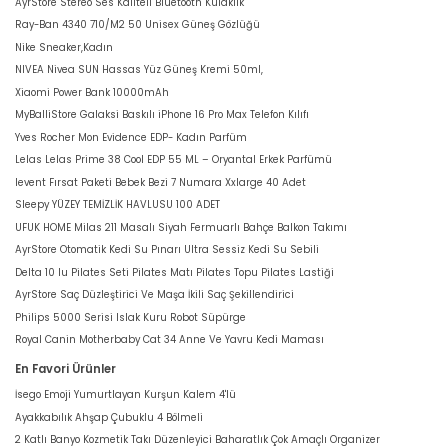
AyrStore Stereo Ses Kaliteli Bluetooth Kulaklık
Ray-Ban 4340 710/M2 50 Unisex Güneş Gözlüğü
Nike Sneaker,Kadın
NIVEA Nivea SUN Hassas Yüz Güneş Kremi 50ml,
Xiaomi Power Bank 10000mAh
MyBalliStore Galaksi Baskılı iPhone 16 Pro Max Telefon Kılıfı
Yves Rocher Mon Evidence EDP- Kadın Parfüm
Lelas Lelas Prime 38 Cool EDP 55 ML – Oryantal Erkek Parfümü
levent Fırsat Paketi Bebek Bezi 7 Numara Xxlarge 40 Adet
Sleepy YÜZEY TEMİZLİK HAVLUSU 100 ADET
UFUK HOME Milas 211 Masalı Siyah Fermuarlı Bahçe Balkon Takımı
AyrStore Otomatik Kedi Su Pınarı Ultra Sessiz Kedi Su Sebili
Delta 10 lu Pilates Seti Pilates Matı Pilates Topu Pilates Lastiği
AyrStore Saç Düzleştirici Ve Maşa İkili Saç Şekillendirici
Philips 5000 Serisi Islak Kuru Robot Süpürge
Royal Canin Motherbaby Cat 34 Anne Ve Yavru Kedi Maması
En Favori Ürünler
İsego Emoji Yumurtlayan Kurşun Kalem 4'lü
Ayakkabılık Ahşap Çubuklu 4 Bölmeli
2 Katlı Banyo Kozmetik Takı Düzenleyici Baharatlık Çok Amaçlı Organizer