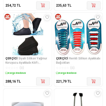
254,72
TL
235,63
TL
ÇERÇİCİ
Siyah Silikon Yağmur
ÇERÇİCİ
Renkli Silikon Ayakkabı
Koruyucu Ayakkabı Kılıfı
Bağcıkları
Kaymaz Su Kir Geçirmez Large
☆
☆
☆
☆
☆
(
0
)
☆
☆
☆
☆
☆
(
0
)
(40-46)
Kargo Bedava
Kargo Bedava
288,16
TL
221,79
TL