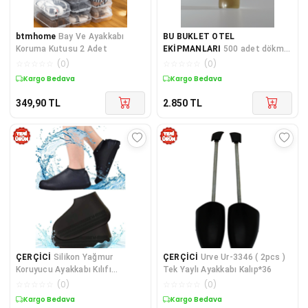
btmhome
Bay Ve Ayakkabı
BU BUKLET OTEL
Koruma Kutusu 2 Adet
EKİPMANLARI
500 adet dökme
Eco ayakkabı çekeceği
☆
☆
☆
☆
☆
(
0
)
☆
☆
☆
☆
☆
(
0
)
Kargo Bedava
Kargo Bedava
349,90
TL
2.850
TL
ÇERÇİCİ
Silikon Yağmur
ÇERÇİCİ
Urve Ur-3346 ( 2pcs )
Koruyucu Ayakkabı Kılıfı
Tek Yaylı Ayakkabı Kalıp*36
Kaymaz Su Kir Geçirmez Small
☆
☆
☆
☆
☆
(
0
)
☆
☆
☆
☆
☆
(
0
)
(26-33)
Kargo Bedava
Kargo Bedava