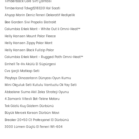
Timberback Core Sırt Çantası
Timberland Tdwgf2183201 Kol Saati
Ahşap Marin Deniz Feneri Dekoratif Hediyelik
Bee Garden Sivi Propolis Ekstrakt
Columbia Erkek Mont - White Out İi Omni-Heat™
Helly Hansen Mount Polar Fleece
Helly Hansen Zippy Polar Mont
Helly Hansen Block Fullzip Polar
Columbia Erkek Mont - Rugged Path Omni-Heat™
Einhell Te-Hv Akülü El Süpürgesi
Cvs Şarjli Matkap Seti
Playtoys Dinazorların Dünyası Oyun Kumu
Mini Okçuluk Seti Kutulu Vantuzlu Ok Yay Seti
Abbalone Sumo Akil Zeka Strateji Oyunu
4 Zamanlı Vitesli Bot-Tekne Motoru
Tek Gözlü Kuş Gözlem Dürbünü
Büyük Mercek Korsan Dürbün Mavi
Breaker 20×50 Ct Profesyonel El Dürbünü
3000 Lümen Güçlü El Feneri Wt-604