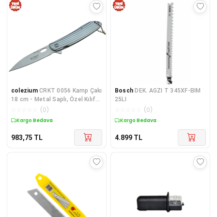
colezium
CRKT 0056 Kamp Çakı
Bosch
DEK. AGZI T 345XF-BIM
18 cm - Metal Saplı, Özel Kılıf
25LI
ve Kutusunda
☆
☆
☆
☆
☆
(
0
)
☆
☆
☆
☆
☆
(
0
)
Kargo Bedava
Kargo Bedava
983,75
TL
4.899
TL