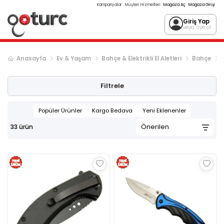
Kampanyalar
Müşteri Hizmetleri
Mağaza Aç
Mağaza Girişi
Giriş Yap
veya üye ol
Anasayfa
Ev & Yaşam
Bahçe & Elektrikli El Aletleri
Bahçe
Filtrele
Popüler Ürünler
Kargo Bedava
Yeni Eklenenler
33
ürün