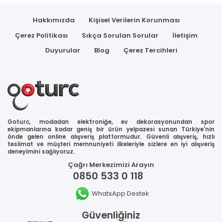
Hakkımızda
Kişisel Verilerin Korunması
Çerez Politikası
Sıkça Sorulan Sorular
İletişim
Duyurular
Blog
Çerez Tercihleri
Goturc, modadan elektroniğe, ev dekorasyonundan spor
ekipmanlarına kadar geniş bir ürün yelpazesi sunan Türkiye'nin
önde gelen online alışveriş platformudur. Güvenli alışveriş, hızlı
teslimat ve müşteri memnuniyeti ilkeleriyle sizlere en iyi alışveriş
deneyimini sağlıyoruz.
Çağrı Merkezimizi Arayın
0850 533 0 118
WhatsApp Destek
Güvenliğiniz