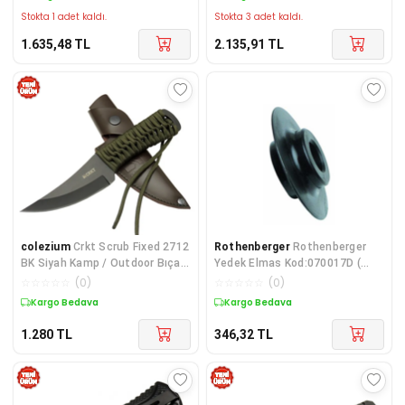
Stokta 1 adet kaldı.
Stokta 3 adet kaldı.
1.635,48
TL
2.135,91
TL
colezium
Crkt Scrub Fixed 2712
Rothenberger
Rothenberger
BK Siyah Kamp / Outdoor Bıçak
Yedek Elmas Kod:070017D (
22,5cm - İpli Sap, Deri Kılıflı
Adet )
☆
☆
☆
☆
☆
(
0
)
☆
☆
☆
☆
☆
(
0
)
Kargo Bedava
Kargo Bedava
1.280
TL
346,32
TL