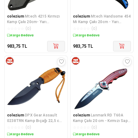
colezium
Mtech 4215 Kırmızı
colezium
Mtech Handsome 454
Kamp Çakı 20cm- Yarı
Mi Kamp Çakı 20cm - Yarı
Otomatik, Kemerlikli, Oluklu
Otomatik, Kemerlikli
☆
☆
☆
☆
☆
(
0
)
☆
☆
☆
☆
☆
(
0
)
Kargo Bedava
Kargo Bedava
983,75
TL
983,75
TL
colezium
DPX Gear Assault
colezium
Lanmark RD T60A
0238TRN Kamp Bıçağı 22,5 cm
Kamp Çakı 20 cm - Kırmızı Sap,
- Tcu, Metal; İpli Sap
Otomatik, Kemerlikli
☆
☆
☆
☆
☆
(
0
)
☆
☆
☆
☆
☆
(
0
)
Kargo Bedava
Kargo Bedava