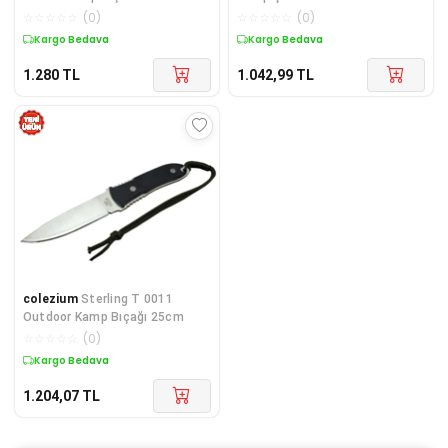
Plastik Sap, Kılıflı, İpli
Gül Ağacı Saplı, Kılıflı, Kutulu
☆
☆
☆
☆
☆
(
0
)
☆
☆
☆
☆
☆
(
0
)
Kargo Bedava
Kargo Bedava
1.280
TL
1.042,99
TL
colezium
Sterling T 0011
Outdoor Kamp Bıçağı 25cm
☆
☆
☆
☆
☆
(
0
)
Kargo Bedava
1.204,07
TL