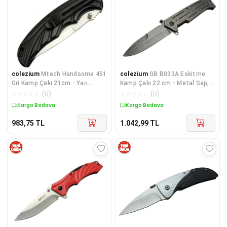
colezium
Mtech Handsome 451
colezium
GB B033A Eskitme
Gri Kamp Çakı 21cm - Yarı
Kamp Çakı 22 cm - Metal Sap,
Otomatik, Kemerlikli
Otomatik
☆
☆
☆
☆
☆
(
0
)
☆
☆
☆
☆
☆
(
0
)
Kargo Bedava
Kargo Bedava
983,75
TL
1.042,99
TL