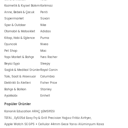
Kozmetik & Kişisel Bakım
Korkmaz
Anne, Bebek & Çocuk
Penti
Süpermarket
Süvari
Spor & Outdoor
Nike
Otomobil & Motosiklet
Adidas
Kitap, Hobi & Eğlence
Puma
Oyuncak
Nivea
Pet Shop
Mac
Yapı Market & Bahçe
Yves Rocher
Beyaz Eşya
Sleepy
Sağlık & Medikal Ürünler
Royal Canin
Takı, Saat & Aksesuar
Columbia
Elektrikli Ev Aletleri
Fisher Price
Bahçe & Balkon
Stanley
Ayakkabı
Einhell
Popüler Ürünler
Kanonik Education ARAÇ ŞEMSİYESİ
TEFAL , Ey505d Easy Fry & Grill Precision Yağsız Fritöz Airfryer,
Apple Watch SE GPS + Cellular 44mm Gece Yarısı Alüminyum Kasa