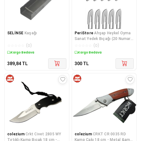
SELİNSE
Kaşağı
PeriStore
Ahşap Heykel Oyma
Sanat Yedek Bıçağı (20 Numara
- 10 Adet) Geçirmeli Bisturi Tipi
☆
☆
☆
☆
☆
(
0
)
☆
☆
☆
☆
☆
(
0
)
Kargo Bedava
Kargo Bedava
389,84
TL
300
TL
colezium
Crkt Civet 2805 WY
colezium
CRKT CR 0035 RD
Tırtıklı Kamp Bıçak 18 cm -
Kamp Çakı 18 cm - Metal &amp;