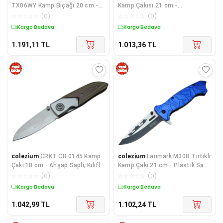
TX06WY Kamp Bıçağı 20 cm -
Kamp Çakısı 21 cm -
Kancalı Metal Sap, Açacaklı, İpli
Magnezyum Çubuklu (Fire
☆
☆
☆
☆
☆
(
0
)
☆
☆
☆
☆
☆
(
0
)
Starter), Plastik sap
Kargo Bedava
Kargo Bedava
1.191,11
TL
1.013,36
TL
colezium
CRKT CR 0145 Kamp
colezium
Lanmark M30B Tırtıklı
Çakı 18 cm - Ahşap Saplı, Kılıflı,
Kamp Çakı 21 cm - Plastik Sap,
Kutulu
Otomatik, Kemerlikli
☆
☆
☆
☆
☆
(
0
)
☆
☆
☆
☆
☆
(
0
)
Kargo Bedava
Kargo Bedava
1.042,99
TL
1.102,24
TL