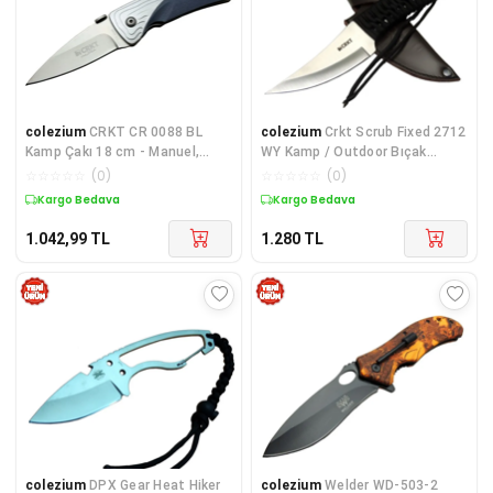
colezium
CRKT CR 0088 BL
colezium
Crkt Scrub Fixed 2712
Kamp Çakı 18 cm - Manuel,
WY Kamp / Outdoor Bıçak
Kılıflı, Kutulu
22,5cm - İpli Sap, Deri Kılıflı
☆
☆
☆
☆
☆
(
0
)
☆
☆
☆
☆
☆
(
0
)
Kargo Bedava
Kargo Bedava
1.042,99
TL
1.280
TL
colezium
DPX Gear Heat Hiker
colezium
Welder WD-503-2