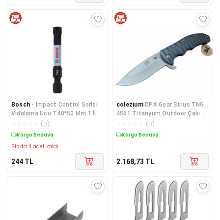
Bosch
- Impact Control Serisi
colezium
DPX Gear Sirius TNG
Vidalama Ucu T40*50 Mm 1'li
4561 Titanyum Outdoor Çakı 23
cm - Otomatik, Kılıflı
☆
☆
☆
☆
☆
(
0
)
☆
☆
☆
☆
☆
(
0
)
Kargo Bedava
Kargo Bedava
Stokta 4 adet kaldı.
244
TL
2.168,73
TL