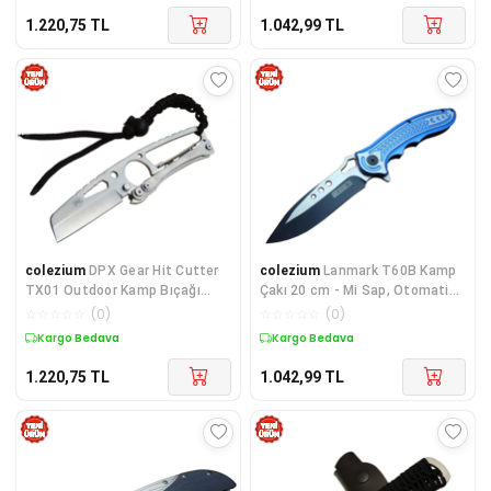
1.220,75
TL
1.042,99
TL
colezium
DPX Gear Hit Cutter
colezium
Lanmark T60B Kamp
TX01 Outdoor Kamp Bıçağı
Çakı 20 cm - Mi Sap, Otomatik,
Metal 19 cm - İpli Sap, Kılıflı
Kemerlikli
☆
☆
☆
☆
☆
(
0
)
☆
☆
☆
☆
☆
(
0
)
Kargo Bedava
Kargo Bedava
1.220,75
TL
1.042,99
TL