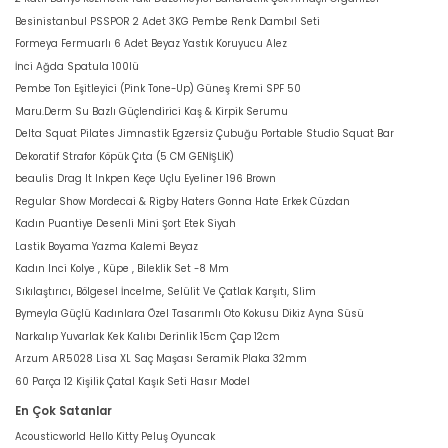
Besinistanbul PSSPOR 2 Adet 3KG Pembe Renk Dambıl Seti
Formeya Fermuarlı 6 Adet Beyaz Yastık Koruyucu Alez
İnci Ağda Spatula 100lü
Pembe Ton Eşitleyici (Pink Tone-Up) Güneş Kremi SPF 50
Maru.Derm Su Bazlı Güçlendirici Kaş & Kirpik Serumu
Delta Squat Pilates Jimnastik Egzersiz Çubuğu Portable Studio Squat Bar
Dekoratif Strafor Köpük Çıta (5 CM GENİŞLİK)
beaulis Drag It Inkpen Keçe Uçlu Eyeliner 196 Brown
Regular Show Mordecai & Rigby Haters Gonna Hate Erkek Cüzdan
Kadın Puantiye Desenli Mini Şort Etek Siyah
Lastik Boyama Yazma Kalemi Beyaz
Kadın Inci Kolye , Küpe , Bileklik Set -8 Mm
Sıkılaştırıcı, Bölgesel İncelme, Selülit Ve Çatlak Karşıtı, Slim
Bymeyla Güçlü Kadınlara Özel Tasarımlı Oto Kokusu Dikiz Ayna Süsü
Narkalıp Yuvarlak Kek Kalıbı Derinlik 15cm Çap 12cm
Arzum AR5028 Lisa XL Saç Maşası Seramik Plaka 32mm
60 Parça 12 Kişilik Çatal Kaşık Seti Hasır Model
En Çok Satanlar
Acousticworld Hello Kitty Peluş Oyuncak