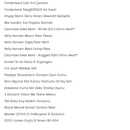
Timberback Core Sırt Çantası
Timberland Tdwgf2183201 Kol Saati
Ahşap Marin Deniz Feneri Dekoratif Hediyelik
Bee Garden Sivi Propolis Ekstrakt
Columbia Erkek Mont - White Out İi Omni-Heat™
Helly Hansen Mount Polar Fleece
Helly Hansen Zippy Polar Mont
Helly Hansen Block Fullzip Polar
Columbia Erkek Mont - Rugged Path Omni-Heat™
Einhell Te-Hv Akülü El Süpürgesi
Cvs Şarjli Matkap Seti
Playtoys Dinazorların Dünyası Oyun Kumu
Mini Okçuluk Seti Kutulu Vantuzlu Ok Yay Seti
Abbalone Sumo Akil Zeka Strateji Oyunu
4 Zamanlı Vitesli Bot-Tekne Motoru
Tek Gözlü Kuş Gözlem Dürbünü
Büyük Mercek Korsan Dürbün Mavi
Breaker 20×50 Ct Profesyonel El Dürbünü
3000 Lümen Güçlü El Feneri Wt-604