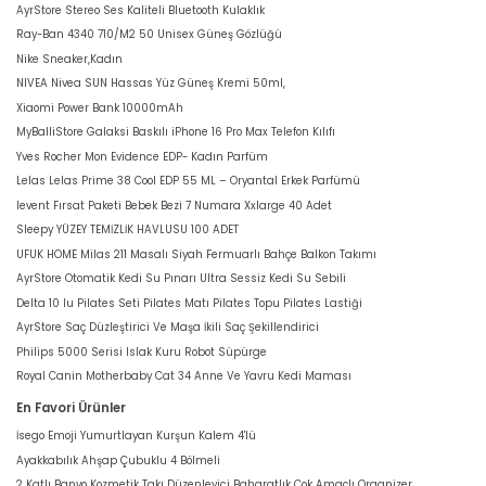
AyrStore Stereo Ses Kaliteli Bluetooth Kulaklık
Ray-Ban 4340 710/M2 50 Unisex Güneş Gözlüğü
Nike Sneaker,Kadın
NIVEA Nivea SUN Hassas Yüz Güneş Kremi 50ml,
Xiaomi Power Bank 10000mAh
MyBalliStore Galaksi Baskılı iPhone 16 Pro Max Telefon Kılıfı
Yves Rocher Mon Evidence EDP- Kadın Parfüm
Lelas Lelas Prime 38 Cool EDP 55 ML – Oryantal Erkek Parfümü
levent Fırsat Paketi Bebek Bezi 7 Numara Xxlarge 40 Adet
Sleepy YÜZEY TEMİZLİK HAVLUSU 100 ADET
UFUK HOME Milas 211 Masalı Siyah Fermuarlı Bahçe Balkon Takımı
AyrStore Otomatik Kedi Su Pınarı Ultra Sessiz Kedi Su Sebili
Delta 10 lu Pilates Seti Pilates Matı Pilates Topu Pilates Lastiği
AyrStore Saç Düzleştirici Ve Maşa İkili Saç Şekillendirici
Philips 5000 Serisi Islak Kuru Robot Süpürge
Royal Canin Motherbaby Cat 34 Anne Ve Yavru Kedi Maması
En Favori Ürünler
İsego Emoji Yumurtlayan Kurşun Kalem 4'lü
Ayakkabılık Ahşap Çubuklu 4 Bölmeli
2 Katlı Banyo Kozmetik Takı Düzenleyici Baharatlık Çok Amaçlı Organizer