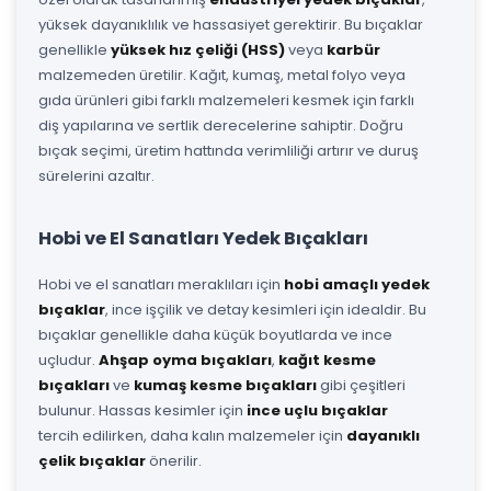
yüksek dayanıklılık ve hassasiyet gerektirir. Bu bıçaklar
genellikle
yüksek hız çeliği (HSS)
veya
karbür
malzemeden üretilir. Kağıt, kumaş, metal folyo veya
gıda ürünleri gibi farklı malzemeleri kesmek için farklı
diş yapılarına ve sertlik derecelerine sahiptir. Doğru
bıçak seçimi, üretim hattında verimliliği artırır ve duruş
sürelerini azaltır.
Hobi ve El Sanatları Yedek Bıçakları
Hobi ve el sanatları meraklıları için
hobi amaçlı yedek
bıçaklar
, ince işçilik ve detay kesimleri için idealdir. Bu
bıçaklar genellikle daha küçük boyutlarda ve ince
uçludur.
Ahşap oyma bıçakları
,
kağıt kesme
bıçakları
ve
kumaş kesme bıçakları
gibi çeşitleri
bulunur. Hassas kesimler için
ince uçlu bıçaklar
tercih edilirken, daha kalın malzemeler için
dayanıklı
çelik bıçaklar
önerilir.