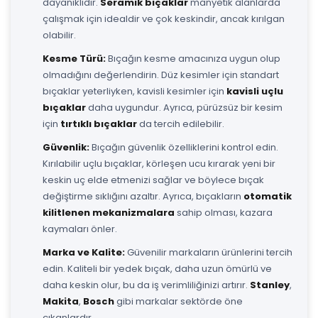
dayanıklıdır.
Seramik bıçaklar
manyetik alanlarda
çalışmak için idealdir ve çok keskindir, ancak kırılgan
olabilir.
Kesme Türü:
Bıçağın kesme amacınıza uygun olup
olmadığını değerlendirin. Düz kesimler için standart
bıçaklar yeterliyken, kavisli kesimler için
kavisli uçlu
bıçaklar
daha uygundur. Ayrıca, pürüzsüz bir kesim
için
tırtıklı bıçaklar
da tercih edilebilir.
Güvenlik:
Bıçağın güvenlik özelliklerini kontrol edin.
Kırılabilir uçlu bıçaklar, körleşen ucu kırarak yeni bir
keskin uç elde etmenizi sağlar ve böylece bıçak
değiştirme sıklığını azaltır. Ayrıca, bıçakların
otomatik
kilitlenen mekanizmalara
sahip olması, kazara
kaymaları önler.
Marka ve Kalite:
Güvenilir markaların ürünlerini tercih
edin. Kaliteli bir yedek bıçak, daha uzun ömürlü ve
daha keskin olur, bu da iş verimliliğinizi artırır.
Stanley
,
Makita
,
Bosch
gibi markalar sektörde öne
çıkanlardır.