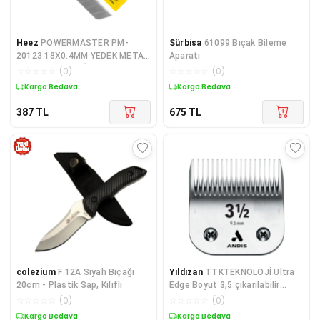
Heez
POWERMASTER PM-
Sürbisa
61099 Bıçak Bileme
20123 18X0.4MM YEDEK METAL
Aparatı
MAKET BIÇAK AĞZI (10LU
☆
☆
☆
☆
☆
(
0
)
☆
☆
☆
☆
☆
(
0
)
PAKET)
Kargo Bedava
Kargo Bedava
387
TL
675
TL
colezium
F 12A Siyah Bıçağı
Yıldızan
TTKTEKNOLOJİ Ultra
20cm - Plastik Sap, Kılıflı
Edge Boyut 3,5 çıkarılabilir
bıçak TTKTEKNOLOJİ 2026
☆
☆
☆
☆
☆
(
0
)
☆
☆
☆
☆
☆
(
0
)
395519
Kargo Bedava
Kargo Bedava