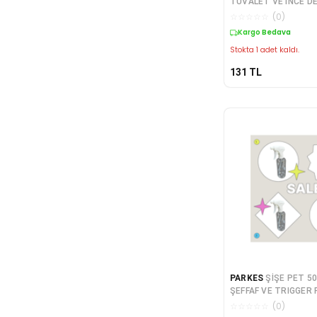
TUVALET VE İNCE DE
☆
☆
☆
☆
☆
(
0
)
Kargo Bedava
Stokta 1 adet kaldı.
131
TL
PARKES
ŞİŞE PET 5
ŞEFFAF VE TRIGGER 
ADET 1.SINIF
☆
☆
☆
☆
☆
(
0
)