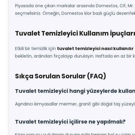
Piyasada öne çıkan markalar arasında Domestos, Cif, Mr. M
seçmelisiniz. Örneğin, Domestos klor bazlı güçlü dezenfek
Tuvalet Temizleyici Kullanım İpuçlar
Etkili bir temizlik için
tuvalet temizleyici nasıl kullanılır
bekletin, ardından fırçalayıp durulayın. Haftada en az bir 
Sıkça Sorulan Sorular (FAQ)
Tuvalet temizleyici hangi yüzeylerde kulla
Aşındırıcı kimyasallar mermer, granit gibi doğal taş yüzeyl
Tuvalet temizleyici içilirse ne yapılmalı?
Kaza sonucu yutulması durumunda hemen bol su içirin ve