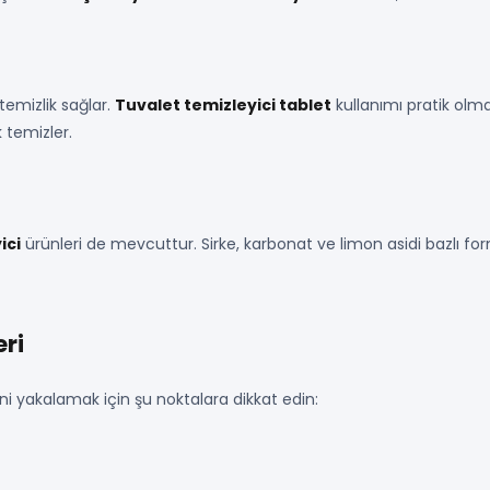
temizlik sağlar.
Tuvalet temizleyici tablet
kullanımı pratik olmakl
 temizler.
ici
ürünleri de mevcuttur. Sirke, karbonat ve limon asidi bazlı fo
ri
 yakalamak için şu noktalara dikkat edin: