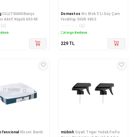
g
CILLITBANGBanyo
Domestos
Wc Blok 5'Li Güç Çam
ci Aktif Köpük 600 Ml
Ferahlıgı 50GR 6863
(
0
)
☆
☆
☆
☆
☆
(
0
)
edava
Kargo Bedava
229
TL
ofessional
Klozet Bandı
mübish
Siyah Triger Yedek Fısfıs