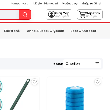
Kampanyalar
Müşteri Hizmetleri
Mağaza Aç
Mağaza Girişi
Giriş Yap
Sepetim
veya üye ol
ürün yok
Elektronik
Anne & Bebek & Çocuk
Spor & Outdoor
15
ürün