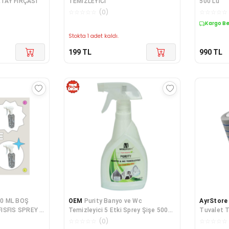
TAY FIRÇASI
TEMİZLEYİCİ
500 Lü
☆
☆
☆
☆
☆
(
0
)
☆
☆
☆
☆
☆
Kargo B
Stokta 1 adet kaldı.
199
TL
990
TL
00 ML BOŞ
OEM
Purity Banyo ve Wc
AyrStore
FISFIS SPREY 4
Temizleyici 5 Etki Sprey Şişe 500
Tuvalet 
ML
Kullan At
☆
☆
☆
☆
☆
(
0
)
☆
☆
☆
☆
☆