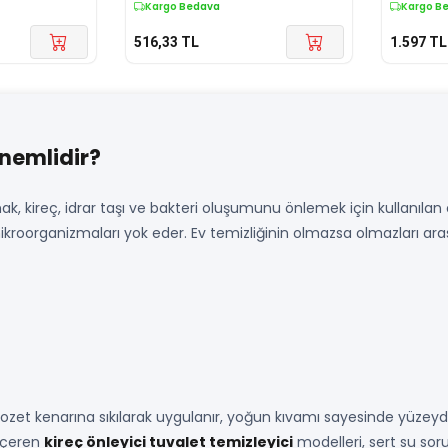
Kargo Bedava
Kargo B
516,33
TL
1.597
TL
Önemlidir?
mak, kireç, idrar taşı ve bakteri oluşumunu önlemek için kullanılan
mikroorganizmaları yok eder. Ev temizliğinin olmazsa olmazları ar
ozet kenarına sıkılarak uygulanır, yoğun kıvamı sayesinde yüzeyde ka
 içeren
kireç önleyici tuvalet temizleyici
modelleri, sert su sor