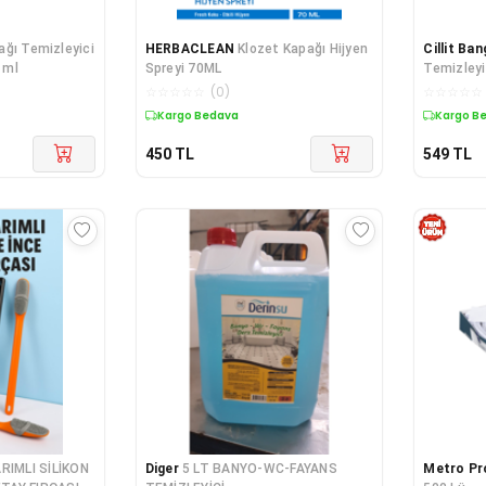
ağı Temizleyici
HERBACLEAN
Klozet Kapağı Hijyen
Cillit Ban
 ml
Spreyi 70ML
Temizleyi
☆
☆
☆
☆
☆
(
0
)
☆
☆
☆
☆
☆
Kargo Bedava
Kargo B
450
TL
549
TL
RIMLI SİLİKON
Diger
5 LT BANYO-WC-FAYANS
Metro Pr