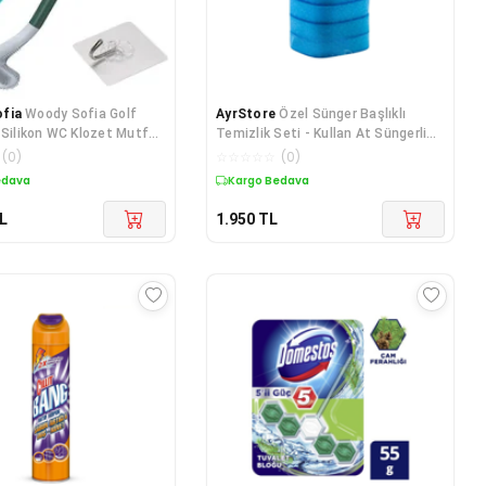
fia
Woody Sofia Golf
AyrStore
Özel Sünger Başlıklı
 Silikon WC Klozet Mutfak
Temizlik Seti - Kullan At Süngerli
ırç
Ve Deterjanlı Tuvalet Fırçası (Ye
(
0
)
☆
☆
☆
☆
☆
(
0
)
edava
Kargo Bedava
L
1.950
TL