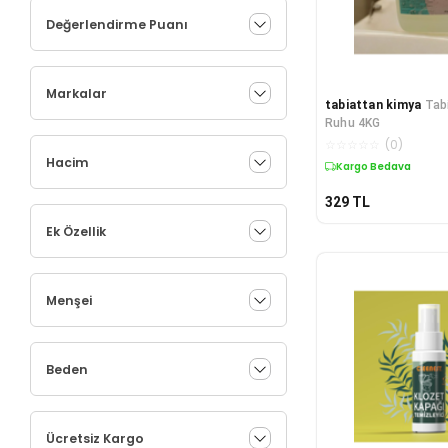
Değerlendirme Puanı
Markalar
tabiattan kimya
Tab
Ruhu 4KG
☆
☆
☆
☆
☆
(
0
)
Hacim
Kargo Bedava
329
TL
Ek Özellik
Menşei
Beden
Ücretsiz Kargo