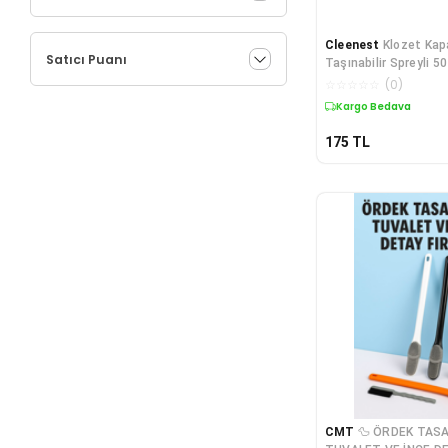
Cleenest
Klozet Kap
Satıcı Puanı
Taşınabilir Spreyli 50
☆
☆
☆
☆
☆
(
0
)
Kargo Bedava
175
TL
CMT
🦆 ÖRDEK TASA