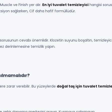
uscle ve Finish yer alır.
En iyi tuvalet temizleyici
hangisi sorus
siyon sağlarken, Cif daha hafif formüllüdür.
ı
sorusunun cevabı önemlidir. Klozetin suyunu boşaltın, temizleyici
kez derinlemesine temizlik yapın.
nılmamalıdır?
ere zarar verebilir. Bu yüzeylerde
doğal taş için tuvalet temizle
 zehir danışma merkezini arayın. Kusmaya çalışmayın.