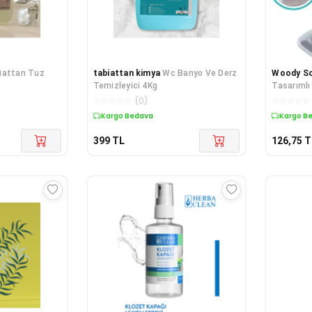
iattan Tuz
tabiattan kimya
Wc Banyo Ve Derz
Woody So
Temizleyici 4Kg
Tasarımlı
Temizlik F
☆
☆
☆
☆
☆
(
0
)
☆
☆
☆
☆
☆
Kargo Bedava
Kargo B
399
TL
126,75
T