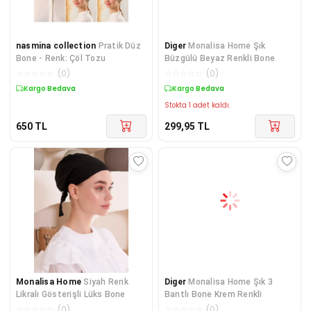
nasmina collection
Pratik Düz
Diger
Monalisa Home Şık
Bone - Renk: Çöl Tozu
Büzgülü Beyaz Renkli Bone
☆
☆
☆
☆
☆
(
0
)
☆
☆
☆
☆
☆
(
0
)
Kargo Bedava
Kargo Bedava
Stokta 1 adet kaldı.
650
TL
299,95
TL
Monalisa Home
Siyah Renk
Diger
Monalisa Home Şık 3
Likralı Gösterişli Lüks Bone
Bantlı Bone Krem Renkli
☆
☆
☆
☆
☆
(
0
)
☆
☆
☆
☆
☆
(
0
)