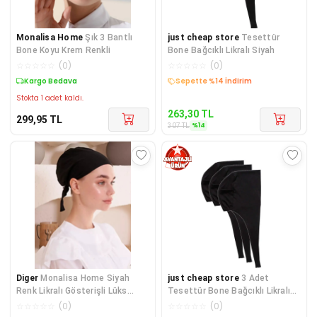
Monalisa Home
Şık 3 Bantlı
just cheap store
Tesettür
Bone Koyu Krem Renkli
Bone Bağcıklı Likralı Siyah
☆
☆
☆
☆
☆
(
0
)
☆
☆
☆
☆
☆
(
0
)
Kargo Bedava
Kargo Bedava
Stokta 1 adet kaldı.
263,30
TL
299,95
TL
%
14
307
TL
Diger
Monalisa Home Siyah
just cheap store
3 Adet
Renk Likralı Gösterişli Lüks
Tesettür Bone Bağcıklı Likralı
Bone
Siyah
☆
☆
☆
☆
☆
(
0
)
☆
☆
☆
☆
☆
(
0
)