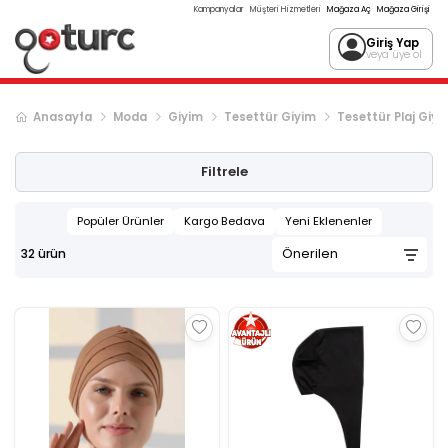
Kampanyalar
Müşteri Hizmetleri
Mağaza Aç
Mağaza Girişi
Giriş Yap
veya üye ol
Anasayfa
Moda
Giyim
Tesettür Giyim
Tesettür Plaj Giyi
Filtrele
Popüler Ürünler
Kargo Bedava
Yeni Eklenenler
32
ürün