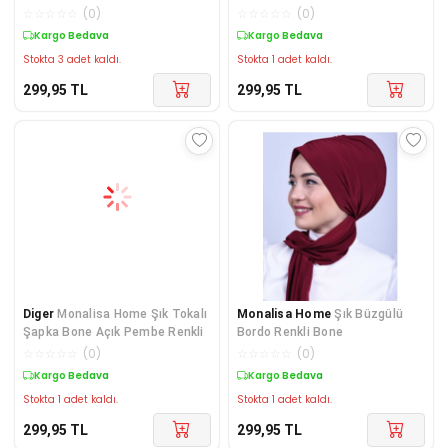
Renkli
☆
☆
☆
☆
☆
(
0
)
☆
☆
☆
☆
☆
(
0
)
Kargo Bedava
Kargo Bedava
Stokta 3 adet kaldı.
Stokta 1 adet kaldı.
299,95
TL
299,95
TL
Diger
Monalisa Home Şık Tokalı
Monalisa Home
Şık Büzgülü
Şapka Bone Açık Pembe Renkli
Bordo Renkli Bone
☆
☆
☆
☆
☆
(
0
)
☆
☆
☆
☆
☆
(
0
)
Kargo Bedava
Kargo Bedava
Stokta 1 adet kaldı.
Stokta 1 adet kaldı.
299,95
TL
299,95
TL