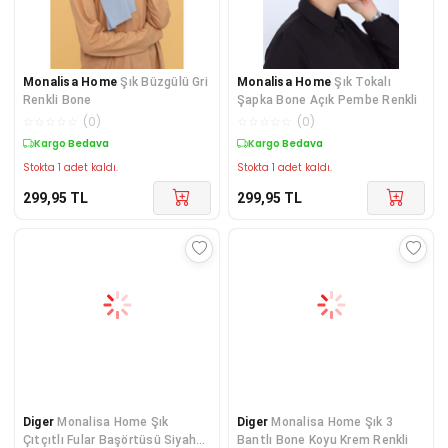
Monalisa Home
Şık Büzgülü Gri
Monalisa Home
Şık Tokalı
Renkli Bone
Şapka Bone Açık Pembe Renkli
☆
☆
☆
☆
☆
(
0
)
☆
☆
☆
☆
☆
(
0
)
Kargo Bedava
Kargo Bedava
Stokta 1 adet kaldı.
Stokta 1 adet kaldı.
299,95
TL
299,95
TL
Diger
Monalisa Home Şık
Diger
Monalisa Home Şık 3
Çıtçıtlı Fular Başörtüsü Siyah
Bantlı Bone Koyu Krem Renkli