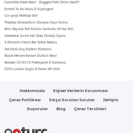
Columbia Erkek Mont - Rugged Path Omni-Heat™
Einhell Te-Hv Akülü El Süpürgesi
Cvs Şarjli Matkap Seti
Playtoys Dinazorların Dünyası Oyun Kumu
Mini Okçuluk Seti Kutulu Vantuzlu Ok Yay Seti
Abbalone Sumo Akil Zeka Strateji Oyunu
4 Zamanlı Vitesli Bot-Tekne Motoru
Tek Gözlü Kuş Gözlem Dürbünü
Büyük Mercek Korsan Dürbün Mavi
Breaker 20×50 Ct Profesyonel El Dürbünü
3000 Lümen Güçlü El Feneri Wt-604
Hakkımızda
Kişisel Verilerin Korunması
Çerez Politikası
Sıkça Sorulan Sorular
İletişim
Duyurular
Blog
Çerez Tercihleri