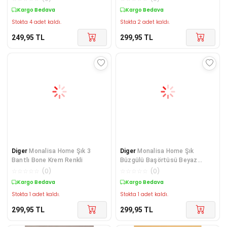
Kargo Bedava
Kargo Bedava
Stokta 4 adet kaldı.
Stokta 2 adet kaldı.
249,95
TL
299,95
TL
Diger
Monalisa Home Şık 3
Diger
Monalisa Home Şık
Bantlı Bone Krem Renkli
Büzgülü Başörtüsü Beyaz
Renkli
☆
☆
☆
☆
☆
(
0
)
☆
☆
☆
☆
☆
(
0
)
Kargo Bedava
Kargo Bedava
Stokta 1 adet kaldı.
Stokta 1 adet kaldı.
299,95
TL
299,95
TL