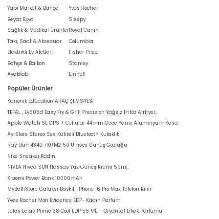
Yapı Market & Bahçe
Yves Rocher
Beyaz Eşya
Sleepy
Sağlık & Medikal Ürünler
Royal Canin
Takı, Saat & Aksesuar
Columbia
Elektrikli Ev Aletleri
Fisher Price
Bahçe & Balkon
Stanley
Ayakkabı
Einhell
Popüler Ürünler
Kanonik Education ARAÇ ŞEMSİYESİ
TEFAL , Ey505d Easy Fry & Grill Precision Yağsız Fritöz Airfryer,
Apple Watch SE GPS + Cellular 44mm Gece Yarısı Alüminyum Kasa
AyrStore Stereo Ses Kaliteli Bluetooth Kulaklık
Ray-Ban 4340 710/M2 50 Unisex Güneş Gözlüğü
Nike Sneaker,Kadın
NIVEA Nivea SUN Hassas Yüz Güneş Kremi 50ml,
Xiaomi Power Bank 10000mAh
MyBalliStore Galaksi Baskılı iPhone 16 Pro Max Telefon Kılıfı
Yves Rocher Mon Evidence EDP- Kadın Parfüm
Lelas Lelas Prime 38 Cool EDP 55 ML – Oryantal Erkek Parfümü