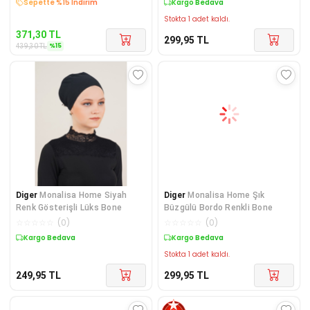
Kargo Bedava
Kargo Bedava
Stokta 1 adet kaldı.
371,30
TL
299,95
TL
%
15
439,30
TL
Diger
Monalisa Home Siyah
Diger
Monalisa Home Şık
Renk Gösterişli Lüks Bone
Büzgülü Bordo Renkli Bone
☆
☆
☆
☆
☆
(
0
)
☆
☆
☆
☆
☆
(
0
)
Kargo Bedava
Kargo Bedava
Stokta 1 adet kaldı.
249,95
TL
299,95
TL