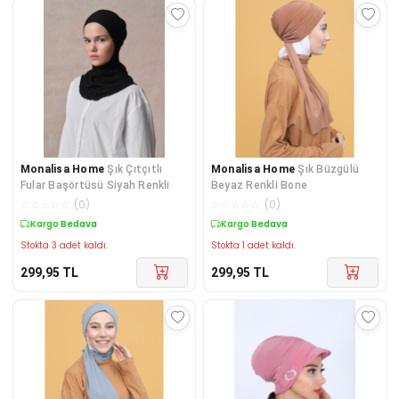
Monalisa Home
Şık Çıtçıtlı
Monalisa Home
Şık Büzgülü
Fular Başörtüsü Siyah Renkli
Beyaz Renkli Bone
☆
☆
☆
☆
☆
(
0
)
☆
☆
☆
☆
☆
(
0
)
Kargo Bedava
Kargo Bedava
Stokta 3 adet kaldı.
Stokta 1 adet kaldı.
299,95
TL
299,95
TL