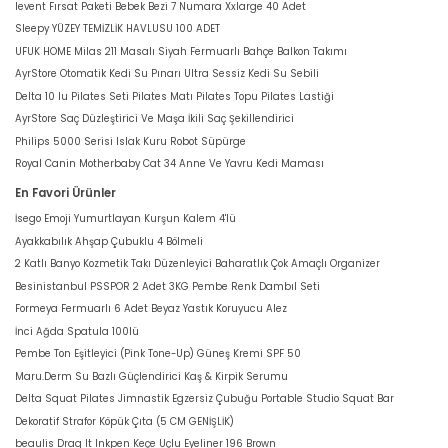
levent Fırsat Paketi Bebek Bezi 7 Numara Xxlarge 40 Adet
Sleepy YÜZEY TEMİZLİK HAVLUSU 100 ADET
UFUK HOME Milas 211 Masalı Siyah Fermuarlı Bahçe Balkon Takımı
AyrStore Otomatik Kedi Su Pınarı Ultra Sessiz Kedi Su Sebili
Delta 10 lu Pilates Seti Pilates Matı Pilates Topu Pilates Lastiği
AyrStore Saç Düzleştirici Ve Maşa İkili Saç Şekillendirici
Philips 5000 Serisi Islak Kuru Robot Süpürge
Royal Canin Motherbaby Cat 34 Anne Ve Yavru Kedi Maması
En Favori Ürünler
İsego Emoji Yumurtlayan Kurşun Kalem 4'lü
Ayakkabılık Ahşap Çubuklu 4 Bölmeli
2 Katlı Banyo Kozmetik Takı Düzenleyici Baharatlık Çok Amaçlı Organizer
Besinistanbul PSSPOR 2 Adet 3KG Pembe Renk Dambıl Seti
Formeya Fermuarlı 6 Adet Beyaz Yastık Koruyucu Alez
İnci Ağda Spatula 100lü
Pembe Ton Eşitleyici (Pink Tone-Up) Güneş Kremi SPF 50
Maru.Derm Su Bazlı Güçlendirici Kaş & Kirpik Serumu
Delta Squat Pilates Jimnastik Egzersiz Çubuğu Portable Studio Squat Bar
Dekoratif Strafor Köpük Çıta (5 CM GENİŞLİK)
beaulis Drag It Inkpen Keçe Uçlu Eyeliner 196 Brown