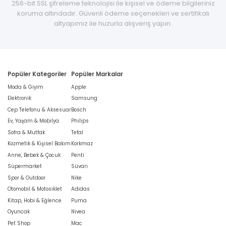
256-bit SSL şifreleme teknolojisi ile kişisel ve ödeme bilgileriniz
koruma altındadır. Güvenli ödeme seçenekleri ve sertifikalı
altyapımız ile huzurla alışveriş yapın.
Popüler Kategoriler
Popüler Markalar
Moda & Giyim
Apple
Elektronik
Samsung
Cep Telefonu & Aksesuar
Bosch
Ev, Yaşam & Mobilya
Philips
Sofra & Mutfak
Tefal
Kozmetik & Kişisel Bakım
Korkmaz
Anne, Bebek & Çocuk
Penti
Süpermarket
Süvari
Spor & Outdoor
Nike
Otomobil & Motosiklet
Adidas
Kitap, Hobi & Eğlence
Puma
Oyuncak
Nivea
Pet Shop
Mac