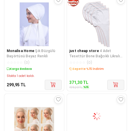
Monalisa Home
Şık Büzgülü
just cheap store
4 Adet
Başörtüsü Beyaz Renkli
Tesettür Bone Bağcıklı Likralı
Beyaz
☆
☆
☆
☆
☆
(
0
)
☆
☆
☆
☆
☆
(
0
)
Kargo Bedava
Kargo Bedava
Stokta 1 adet kaldı.
371,30
TL
299,95
TL
%
15
439,30
TL