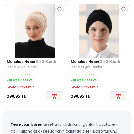
Monalisa Home
Şık 3 Bantlı
Monalisa Home
Şık 3 Bantlı
Bone Krem Renkli
Bone Siyah Renkli
☆
☆
☆
☆
☆
(
0
)
☆
☆
☆
☆
☆
(
0
)
Kargo Bedava
Kargo Bedava
Stokta 2 adet kaldı.
Stokta 2 adet kaldı.
299,95
TL
299,95
TL
Tesettür bone
, tesettürlü kadınların günlük hayatta en
çok kullandığı aksesuarların başında gelir. Başörtüsünü