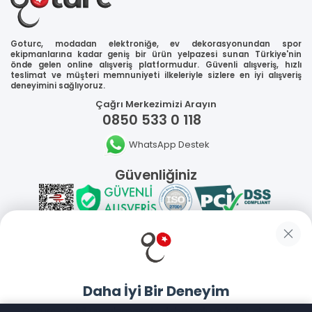
Goturc, modadan elektroniğe, ev dekorasyonundan spor
ekipmanlarına kadar geniş bir ürün yelpazesi sunan Türkiye'nin
önde gelen online alışveriş platformudur. Güvenli alışveriş, hızlı
teslimat ve müşteri memnuniyeti ilkeleriyle sizlere en iyi alışveriş
deneyimini sağlıyoruz.
Çağrı Merkezimizi Arayın
0850 533 0 118
WhatsApp Destek
Güvenliğiniz
Sosyal Medya
Daha İyi Bir Deneyim
Mobil Uygulamalarımız
Goturc mobil uygulamasıyla daha hızlı ve kolay alışveriş