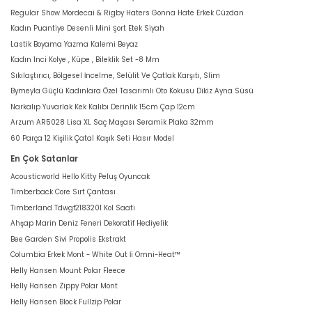
Regular Show Mordecai & Rigby Haters Gonna Hate Erkek Cüzdan
Kadın Puantiye Desenli Mini Şort Etek Siyah
Lastik Boyama Yazma Kalemi Beyaz
Kadın Inci Kolye , Küpe , Bileklik Set -8 Mm
Sıkılaştırıcı, Bölgesel İncelme, Selülit Ve Çatlak Karşıtı, Slim
Bymeyla Güçlü Kadınlara Özel Tasarımlı Oto Kokusu Dikiz Ayna Süsü
Narkalıp Yuvarlak Kek Kalıbı Derinlik 15cm Çap 12cm
Arzum AR5028 Lisa XL Saç Maşası Seramik Plaka 32mm
60 Parça 12 Kişilik Çatal Kaşık Seti Hasır Model
En Çok Satanlar
Acousticworld Hello Kitty Peluş Oyuncak
Timberback Core Sırt Çantası
Timberland Tdwgf2183201 Kol Saati
Ahşap Marin Deniz Feneri Dekoratif Hediyelik
Bee Garden Sivi Propolis Ekstrakt
Columbia Erkek Mont - White Out İi Omni-Heat™
Helly Hansen Mount Polar Fleece
Helly Hansen Zippy Polar Mont
Helly Hansen Block Fullzip Polar