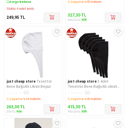
Kargo Bedava
Kargo Bedava
Stokta 4 adet kaldı.
327,30
TL
249,95
TL
%
15
385,40
TL
just cheap store
Tesettür
just cheap store
5 Adet
Bone Bağcıklı Likralı Beyaz
Tesettür Bone Bağcıklı Likralı
Siyah
☆
☆
☆
☆
☆
(
0
)
☆
☆
☆
☆
☆
(
0
)
Kargo Bedava
Kargo Bedava
263,30
TL
415,30
TL
%
14
%
16
307
TL
493,20
TL