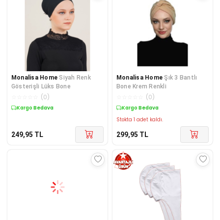
Monalisa Home
Siyah Renk
Monalisa Home
Şık 3 Bantlı
Gösterişli Lüks Bone
Bone Krem Renkli
☆
☆
☆
☆
☆
(
0
)
☆
☆
☆
☆
☆
(
0
)
Kargo Bedava
Kargo Bedava
Stokta 1 adet kaldı.
249,95
TL
299,95
TL