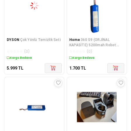
DYSON
Çok Yönlü Temizlik Seti
Home
360 S9 (ORJİNAL
KAPASİTE) 5200mah Robot
Süpürge Bataryası 360S9O
☆
☆
☆
☆
☆
(
0
)
☆
☆
☆
☆
☆
(
0
)
Kargo Bedava
Kargo Bedava
5.999
TL
1.700
TL