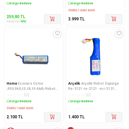
Kargo Bedava
Kargo Bedava
Stokta 1 adet kaldı.
259,80
TL
3.999
TL
%
14
301,31
TL
Home
Ecovacs Ozmo
Arçelik
Arçelik Robot Süpürge
,950,960,t5,t8,t9 Akıllı Robot
Rs-3121-rs-2121 -vcr-2131
Süpürge Bataryası 14.4v
3200 Mah Batarya
☆
☆
☆
☆
☆
(
0
)
☆
☆
☆
☆
☆
(
0
)
5200mah
Kargo Bedava
Kargo Bedava
Stokta 1 adet kaldı.
2.100
TL
1.400
TL