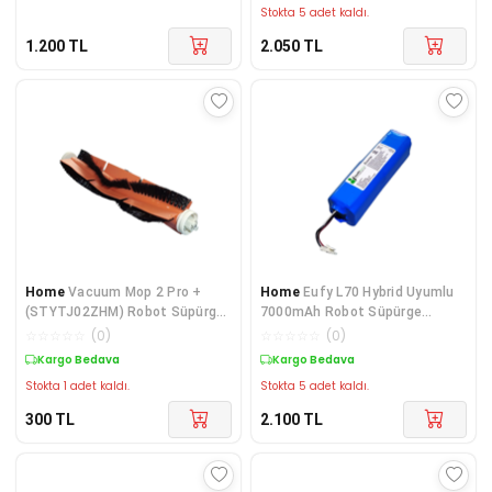
Stokta 5 adet kaldı.
1.200
TL
2.050
TL
Home
Vacuum Mop 2 Pro +
Home
Eufy L70 Hybrid Uyumlu
(STYTJ02ZHM) Robot Süpürge
7000mAh Robot Süpürge
Uyumlu Ana Fırça
Bataryası
☆
☆
☆
☆
☆
(
0
)
☆
☆
☆
☆
☆
(
0
)
Kargo Bedava
Kargo Bedava
Stokta 1 adet kaldı.
Stokta 5 adet kaldı.
300
TL
2.100
TL