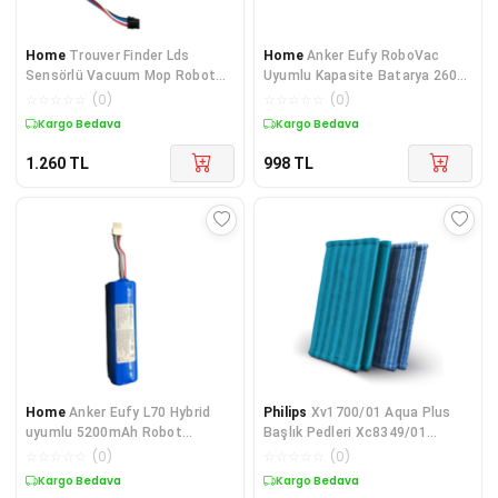
Home
Trouver Finder Lds
Home
Anker Eufy RoboVac
Sensörlü Vacuum Mop Robot
Uyumlu Kapasite Batarya 2600
Süpürge bataryası
mah
☆
☆
☆
☆
☆
(
0
)
☆
☆
☆
☆
☆
(
0
)
Kargo Bedava
Kargo Bedava
1.260
TL
998
TL
Home
Anker Eufy L70 Hybrid
Philips
Xv1700/01 Aqua Plus
uyumlu 5200mAh Robot
Başlık Pedleri Xc8349/01
Süpürge Bataryası
Uyumlu
☆
☆
☆
☆
☆
(
0
)
☆
☆
☆
☆
☆
(
0
)
Kargo Bedava
Kargo Bedava