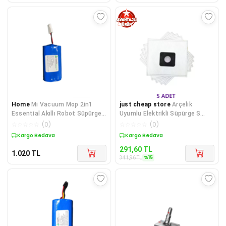
Home
Mi Vacuum Mop 2in1
just cheap store
Arçelik
Essential Akıllı Robot Süpürge
Uyumlu Elektrikli Süpürge S
Bataryası Model: Mjstg1 14.4V
4960 S 4961 S 4962 Bks 1911 B
☆
☆
☆
☆
☆
(
0
)
☆
☆
☆
☆
☆
(
0
)
3200MAH Pil
Kargo Bedava
Kargo Bedava
291,60
TL
1.020
TL
%
15
341,96
TL