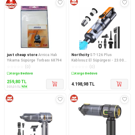
just cheap store
Arnica Halı
Northcity
ST-126 Plus
Yıkama Süpürge Torbası 68794
Kablosuz El Süpürgesi - 23.000
Pa Güçlü Emiş
☆
☆
☆
☆
☆
(
0
)
☆
☆
☆
☆
☆
(
0
)
Kargo Bedava
Kargo Bedava
259,80
TL
4.198,98
TL
%
14
301,31
TL