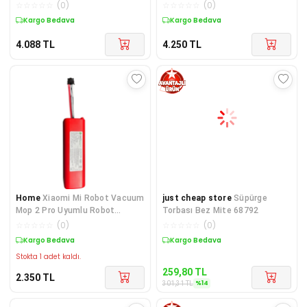
Teleskopik Süpürge Borusu
Borusu, Yeni Versiyon Elektrikli
☆
☆
☆
☆
☆
(
0
)
☆
☆
☆
☆
☆
(
0
)
Süpürge Ye
Kargo Bedava
Kargo Bedava
4.088
TL
4.250
TL
Home
Xiaomi Mi Robot Vacuum
just cheap store
Süpürge
Mop 2 Pro Uyumlu Robot
Torbası Bez Mite 68792
Süpürge Bataryası 14.4v
☆
☆
☆
☆
☆
(
0
)
☆
☆
☆
☆
☆
(
0
)
5200mah Pil
Kargo Bedava
Kargo Bedava
Stokta 1 adet kaldı.
259,80
TL
2.350
TL
%
14
301,31
TL