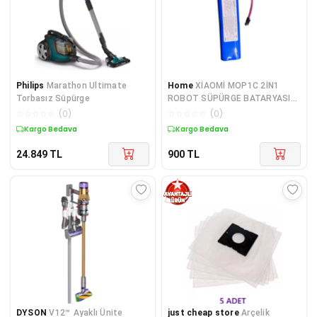
Philips
Marathon Ultimate
Home
XİAOMİ MOP1C 2İN1
Torbasız Süpürge
ROBOT SÜPÜRGE BATARYASI
2600 MAH
☆
☆
☆
☆
☆
(
0
)
☆
☆
☆
☆
☆
(
0
)
Kargo Bedava
Kargo Bedava
24.849
TL
900
TL
DYSON
V12™ Ayaklı Ünite
just cheap store
Arçelik