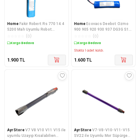
Home
Fakir Robert Rs 770 14.4
Home
Ecovacs Deebot Ozmo
5200 Mah Uyumlu Robot
900 905 920 930 937 DG3G S11-
Süpürge Bataryası
Li-144-2600 3400mAh için Pil
☆
☆
☆
☆
☆
(
0
)
☆
☆
☆
☆
☆
(
0
)
Kargo Bedava
Kargo Bedava
Stokta 1 adet kaldı.
1.900
TL
1.600
TL
AyrStore
V7 V8 V10 V11 V15 ile
AyrStore
V7-V8-V10-V11-V15
uyumlu Uzayıp Kısalabilien
SV22 ile Uyumlu Mor Süpürge