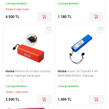
Kargo Bedava
Kargo Bedava
Stokta 2 adet kaldı.
6.500
TL
1.180
TL
Home
Roborock s5 Max Uyumlu
Home
Viomi V3 Orjinal14.4V
robot süpürge bataryası
5000 Mah Robot Süpürge
Bataryası
☆
☆
☆
☆
☆
(
0
)
☆
☆
☆
☆
☆
(
0
)
Kargo Bedava
Kargo Bedava
Stokta 1 adet kaldı.
2.500
TL
1.499
TL