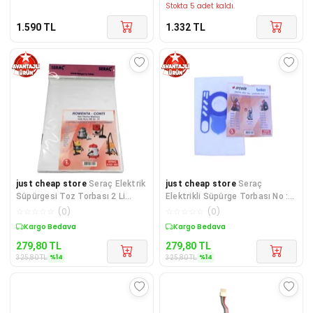
Stokta 5 adet kaldı.
1.590
TL
1.332
TL
just cheap store
Seraç Elektrik
just cheap store
Seraç
Süpürgesi Toz Torbası 2 Li
Elektrikli Süpürge Torbası No :
Rowenta Conti
53 Orbital Kanguru 3 Lü
☆
☆
☆
☆
☆
(
0
)
☆
☆
☆
☆
☆
(
0
)
Kargo Bedava
Kargo Bedava
279,80
TL
279,80
TL
%
14
%
14
325,80
TL
325,80
TL