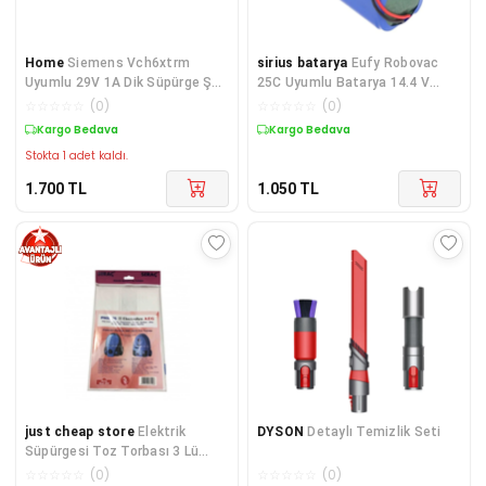
Home
Siemens Vch6xtrm
sirius batarya
Eufy Robovac
Uyumlu 29V 1A Dik Süpürge Şarj
25C Uyumlu Batarya 14.4 V
Cihazı
2900 Mah , Robot süpürge
☆
☆
☆
☆
☆
(
0
)
☆
☆
☆
☆
☆
(
0
)
Bataryası
Kargo Bedava
Kargo Bedava
Stokta 1 adet kaldı.
1.700
TL
1.050
TL
just cheap store
Elektrik
DYSON
Detaylı Temizlik Seti
Süpürgesi Toz Torbası 3 Lü
Philips Sydney Electrolux Aeg
☆
☆
☆
☆
☆
(
0
)
☆
☆
☆
☆
☆
(
0
)