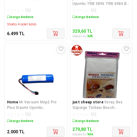
Uyumlu TRB 5896 TRB 6986 B
Elektrikli Süpürge Sentetik To
☆
☆
☆
☆
☆
(
0
)
☆
☆
☆
☆
☆
(
0
)
Kargo Bedava
Kargo Bedava
Stokta 4 adet kaldı.
329,60
TL
6.499
TL
%
15
388,51
TL
Home
Mi Vacuum Mop2 Pro
just cheap store
Seraç Bez
Plus Xiaomi Uyumlu
Süpürge Torbası Bosch
Stytj02zhm Robot Süpürge
Siemens No:050 Süpürge
☆
☆
☆
☆
☆
(
0
)
☆
☆
☆
☆
☆
(
0
)
Bataryası 14.4v 5200mah Pil
Torbası
Kargo Bedava
Kargo Bedava
279,80
TL
2.000
TL
%
14
325,80
TL