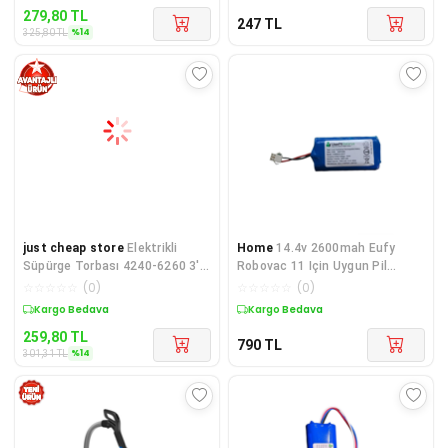
279,80
TL
247
TL
%
14
325,80
TL
just cheap store
Elektrikli
Home
14.4v 2600mah Eufy
Süpürge Torbası 4240-6260 3'lü
Robovac 11 Için Uygun Pil
68790
batarya
☆
☆
☆
☆
☆
(
0
)
☆
☆
☆
☆
☆
(
0
)
Kargo Bedava
Kargo Bedava
259,80
TL
790
TL
%
14
301,31
TL