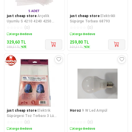
just cheap store
Arçelik
just cheap store
Elektrikli
Uyumlu S 4210 4240 4250
Süpürge Torbası 68793
Süpürge Toz Torbası 5 Adet -
☆
☆
☆
☆
☆
(
0
)
☆
☆
☆
☆
☆
(
0
)
Roya
Kargo Bedava
Kargo Bedava
329,60
TL
259,80
TL
%
15
%
14
388,51
TL
301,31
TL
just cheap store
Elektrik
Horoz
9 W Led Ampül
Süpürgesi Toz Torbası 3 Lü
Philips Sydney Electrolux Aeg
☆
☆
☆
☆
☆
(
0
)
☆
☆
☆
☆
☆
(
0
)
Kargo Bedava
Kargo Bedava