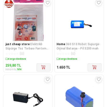
just cheap store
Elektrikli
Home
360 S10 Robot Supurge-
Süpürge Toz Torbası Fantom
Orjinal Batarya - Pil 5200 mah
3'lü 68789
☆
☆
☆
☆
☆
(
0
)
☆
☆
☆
☆
☆
(
0
)
Kargo Bedava
Kargo Bedava
259,80
TL
1.650
TL
%
14
301,31
TL