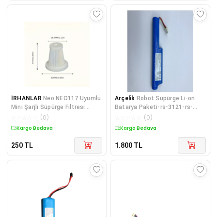
İRHANLAR
Neo NEO117 Uyumlu
Arçelik
Robot Süpürge Li-on
Mini Şarjlı Süpürge Filtresi
Batarya Paketi-rs-3121-rs-
Yıkanabilir HEPA Filtre Oto Araç
2121 -vcr-2131-9178024542
☆
☆
☆
☆
☆
(
0
)
☆
☆
☆
☆
☆
(
0
)
Süpürge Yedek Fitre
Kargo Bedava
Kargo Bedava
250
TL
1.800
TL