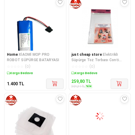
Home
XİAOMİ MOP PRO
just cheap store
Elektrikli
ROBOT SÜPÜRGE BATARYASI
Süpürge Toz Torbası Conti
68791
☆
☆
☆
☆
☆
(
0
)
☆
☆
☆
☆
☆
(
0
)
Kargo Bedava
Kargo Bedava
259,80
TL
1.400
TL
%
14
301,31
TL