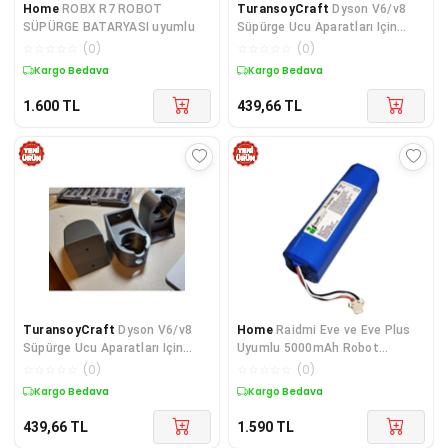
Home
ROBX R7 ROBOT
TuransoyCraft
Dyson V6/v8
SÜPÜRGE BATARYASI uyumlu
Süpürge Ucu Aparatları Için
Duvar Askısı (2 Adet)
☆
☆
☆
☆
☆
(
0
)
☆
☆
☆
☆
☆
(
0
)
Kargo Bedava
Kargo Bedava
1.600
TL
439,66
TL
TuransoyCraft
Dyson V6/v8
Home
Raidmi Eve ve Eve Plus
Süpürge Ucu Aparatları Için
Uyumlu 5000mAh Robot
Duvar Askısı (2 Adet)
Süpürge Bataryası
☆
☆
☆
☆
☆
(
0
)
☆
☆
☆
☆
☆
(
0
)
Kargo Bedava
Kargo Bedava
439,66
TL
1.590
TL