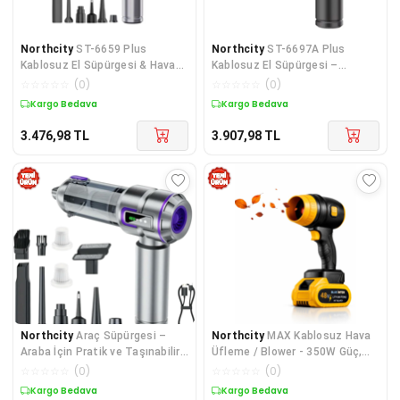
Northcity
ST-6659 Plus
Northcity
ST-6697A Plus
Kablosuz El Süpürgesi & Hava
Kablosuz El Süpürgesi –
Üfleme (2'si 1 Arada) - Güçlü ve
Brushless Motor Teknolojisi
☆
☆
☆
☆
☆
(
0
)
☆
☆
☆
☆
☆
(
0
)
Pratik Temizlik
Kargo Bedava
Kargo Bedava
3.476,98
TL
3.907,98
TL
Northcity
Araç Süpürgesi –
Northcity
MAX Kablosuz Hava
Araba İçin Pratik ve Taşınabilir
Üfleme / Blower - 350W Güç,
Toz Alma
6500mAh Pil, Şarj Edilebilir
☆
☆
☆
☆
☆
(
0
)
☆
☆
☆
☆
☆
(
0
)
Taşınabilir Üfleme Cihazı
Kargo Bedava
Kargo Bedava