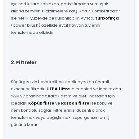
için sert kıllara sahipken, parke fırçaları yumuşak
kıllarla zemininizi çizilmelere karşı korur. Kombi fırçalar
ise her iki yüzeyde de kullanılabilir. Ayrıca,
turbofırça
(power brush) özellikle evcil hayvan tüylerini
temizlemede etkilidir.
2. Filtreler
Süpürgenizin hava kalitesini belirleyen en önemli
aksesuar filtredir.
HEPA filtre
, alerjenleri ve ince tozları
%99.97 oranında tutarak astım ve alerji hastaları için
idealdir.
Köpük filtre
ve
karbon filtre
ise koku ve
nem kontrolü sağlar. Filtrelerinizi düzenli olarak
temizlemek veya değiştirmek, süpürgenizin emiş
gücünü korur.