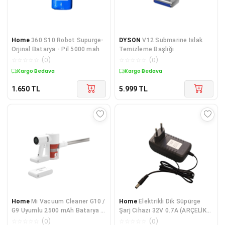
Home
360 S10 Robot Supurge-
DYSON
V12 Submarine Islak
Orjinal Batarya - Pil 5000 mah
Temizleme Başlığı
☆
☆
☆
☆
☆
(
0
)
☆
☆
☆
☆
☆
(
0
)
Kargo Bedava
Kargo Bedava
1.650
TL
5.999
TL
Home
Mi Vacuum Cleaner G10 /
Home
Elektrikli Dik Süpürge
G9 Uyumlu 2500 mAh Batarya –
Şarj Cihazı 32V 0.7A (ARÇELİK
Güçlü Performans, Uzun Ömür
SD6141 Uyumlu)
☆
☆
☆
☆
☆
(
0
)
☆
☆
☆
☆
☆
(
0
)