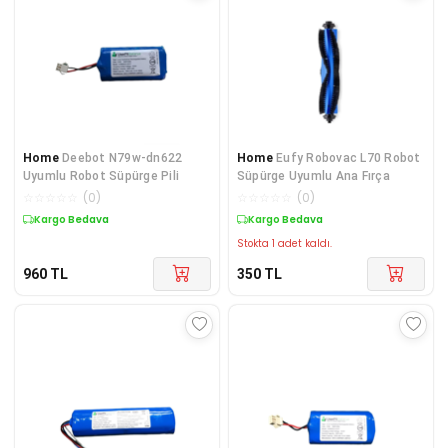
Home
Deebot N79w-dn622
Home
Eufy Robovac L70 Robot
Uyumlu Robot Süpürge Pili
Süpürge Uyumlu Ana Fırça
☆
☆
☆
☆
☆
(
0
)
☆
☆
☆
☆
☆
(
0
)
Kargo Bedava
Kargo Bedava
Stokta 1 adet kaldı.
960
TL
350
TL