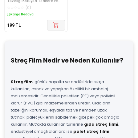
Tazeliği Koruyan Tencere ve
Tabak Bonesi | Çok Amaçlı
☆
☆
☆
☆
☆
(
0
)
Kapak Gıda Bonesi
Kargo Bedava
199
TL
Streç Film Nedir ve Neden Kullanılır?
Streç film
, günlük hayatta ve endüstride sıkça
kullanılan, esnek ve yapışkan özellikli bir ambalaj
malzemesidir. Genellikle polietilen (PE) veya polivinil
klorür (PVC) gibi malzemelerden üretilir. Gıdaların
tazeliğini korumak, eşyaları toz ve nemden uzak
tutmak, palet yüklerini sabitlemek gibi pek çok amaçla
kullanılır. Mutfakta kullanılan türlerine
gıda streç filmi
,
endüstriyel amaçlı olanlara ise
palet streç filmi