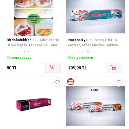
Birdoludukkan
100 Adet Pratik
Northcity
Gıda Streç Film 15
Streç Kapak Tencere Ve Tabak
Metre Şeffaf Mutfak Saklama
Bonesi | Gida Koruyucu Çözüm
Folyo - Hijyenik ve Pratik
☆
☆
☆
☆
☆
(
0
)
☆
☆
☆
☆
☆
(
0
)
Koruma
Kargo Bedava
Kargo Bedava
80
TL
199,98
TL