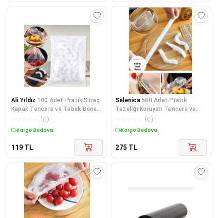
Ali Yıldız
100 Adet Pratik Streç
Selenica
500 Adet Pratik
Kapak Tencere ve Tabak Bonesi
Tazeliği Koruyan Tencere ve
| Gıda Koruyucu Çözüm
Tabak Bonesi | Çok Amaçlı
☆
☆
☆
☆
☆
(
0
)
☆
☆
☆
☆
☆
(
0
)
Kapak Gıda Bonesi
Kargo Bedava
Kargo Bedava
119
TL
275
TL