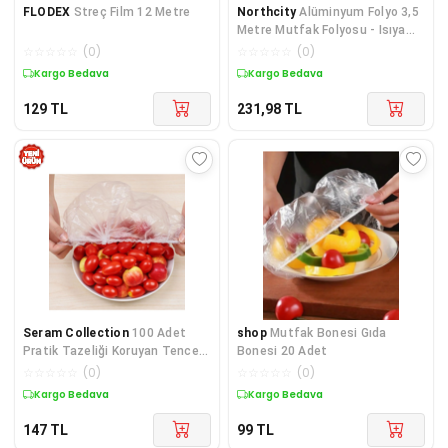
FLODEX
Streç Film 12 Metre
Northcity
Alüminyum Folyo 3,5
Metre Mutfak Folyosu - Isıya
Dayanıklı Gıda Saklama ve Fırın
☆
☆
☆
☆
☆
(
0
)
☆
☆
☆
☆
☆
(
0
)
Folyosu (2 Adet)
Kargo Bedava
Kargo Bedava
129
TL
231,98
TL
Seram Collection
100 Adet
shop
Mutfak Bonesi Gıda
Pratik Tazeliği Koruyan Tencere
Bonesi 20 Adet
ve Tabak Bonesi Çok Amaçlı
☆
☆
☆
☆
☆
(
0
)
☆
☆
☆
☆
☆
(
0
)
Kapak Gıda Bonesi
Kargo Bedava
Kargo Bedava
147
TL
99
TL