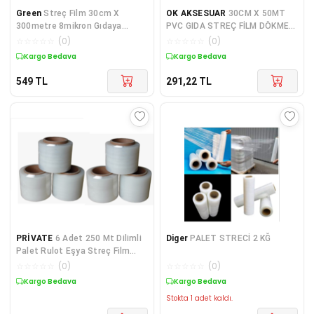
Green
Streç Film 30cm X
OK AKSESUAR
30CM X 50MT
300metre 8mikron Gıdaya
PVC GIDA STREÇ FİLM DÖKME
Uygun
GO50602870240
☆
☆
☆
☆
☆
(
0
)
☆
☆
☆
☆
☆
(
0
)
Kargo Bedava
Kargo Bedava
549
TL
291,22
TL
PRİVATE
6 Adet 250 Mt Dilimli
Diger
PALET STRECİ 2 KĞ
Palet Rulot Eşya Streç Film
Genişlik 10 Cm
☆
☆
☆
☆
☆
(
0
)
☆
☆
☆
☆
☆
(
0
)
Kargo Bedava
Kargo Bedava
Stokta 1 adet kaldı.