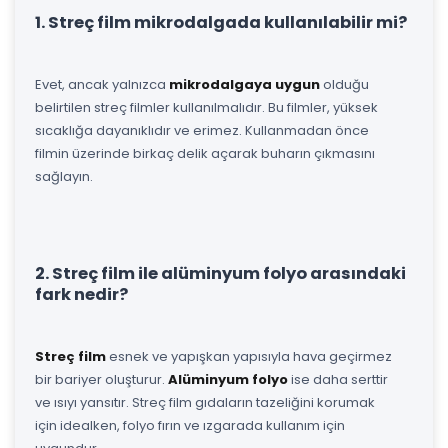
1. Streç film mikrodalgada kullanılabilir mi?
Evet, ancak yalnızca
mikrodalgaya uygun
olduğu
belirtilen streç filmler kullanılmalıdır. Bu filmler, yüksek
sıcaklığa dayanıklıdır ve erimez. Kullanmadan önce
filmin üzerinde birkaç delik açarak buharın çıkmasını
sağlayın.
2. Streç film ile alüminyum folyo arasındaki
fark nedir?
Streç film
esnek ve yapışkan yapısıyla hava geçirmez
bir bariyer oluşturur.
Alüminyum folyo
ise daha serttir
ve ısıyı yansıtır. Streç film gıdaların tazeliğini korumak
için idealken, folyo fırın ve ızgarada kullanım için