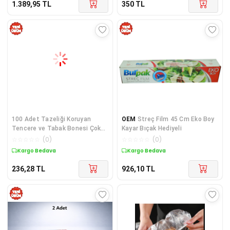
1.389,95
TL
350
TL
100 Adet Tazeliği Koruyan
OEM
Streç Film 45 Cm Eko Boy
Tencere ve Tabak Bonesi Çok
Kayar Bıçak Hediyeli
Amaçlı Kullan At Tabak Bonesi
☆
☆
☆
☆
☆
(
0
)
☆
☆
☆
☆
☆
(
0
)
Kargo Bedava
Kargo Bedava
236,28
TL
926,10
TL