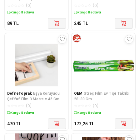
Tabak Bonesi | Çok Amaçlı Gıda
Pratik Tazeliği Koruyan Tencere
☆
☆
☆
☆
☆
(
0
)
☆
☆
☆
☆
☆
(
0
)
Bonesi Silikon, Poşet Değildir
ve Çok Amaçlı Kapak Gıda
Kargo Bedava
Kargo Bedava
Bonesi
89
TL
245
TL
DefneToprak
Eşya Koruyucu
OEM
Streç Film Ev Tipi Takribi
Şeffaf Film 3 Metre x 45 Cm.
28-30 Cm
☆
☆
☆
☆
☆
(
0
)
☆
☆
☆
☆
☆
(
0
)
Kargo Bedava
Kargo Bedava
470
TL
172,25
TL