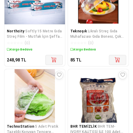
Northcity
Softly 15 Metre Gıda
Teknoşık
Likralı Streç Gıda
Streç Film - Mutfak İçin Şeffaf
Muhafazası Gıda Bonesi, Çok
ve Esnek Saklama Folyosu
Kullanımlık Streç Bone 1 Paket
☆
☆
☆
☆
☆
(
0
)
☆
☆
☆
☆
☆
(
0
)
50 Adet
Kargo Bedava
Kargo Bedava
248,98
TL
85
TL
TechnoStation
5 Adet Pratik
BHR TEMİZLİK
BHR TEM-
Tazeliği Koruyan Tencere
IVORY KALİTESİ İLE 100 Adet