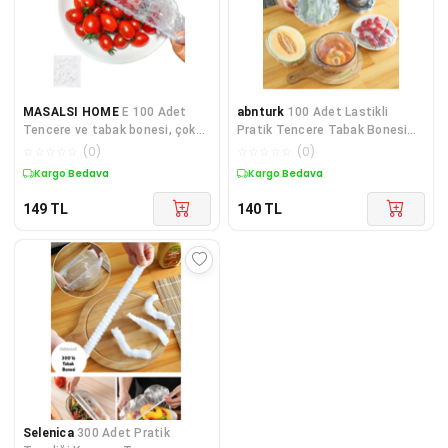
MASALSI HOME
E 100 Adet
abnturk
100 Adet Lastikli
Tencere ve tabak bonesi, çok
Pratik Tencere Tabak Bonesi
amaçlı gıda streci
Tazelik Koruyucu Çok Amaçlı
☆
☆
☆
☆
☆
(
0
)
☆
☆
☆
☆
☆
(
0
)
Gıda Bonesi Strech Kapak
Kargo Bedava
Kargo Bedava
149
TL
140
TL
Selenica
300 Adet Pratik