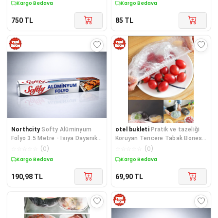
Kargo Bedava
Kargo Bedava
750
TL
85
TL
Northcity
Softy Alüminyum
otel bukleti
Pratik ve tazeliği
Folyo 3.5 Metre - Isıya Dayanıklı
Koruyan Tencere Tabak Bonesi
Mutfak Folyosu, Fırın ve
Çok Amaçlı Gıda Bonesi 1 Adet
☆
☆
☆
☆
☆
(
0
)
☆
☆
☆
☆
☆
(
0
)
Saklama İçin
Kargo Bedava
Kargo Bedava
190,98
TL
69,90
TL