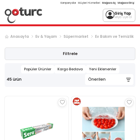
Kampanyalar
Müşteri Hizmetleri
Mağaza Aç
Mağaza Girişi
Giriş Yap
veya üye ol
Anasayfa
Ev & Yaşam
Süpermarket
Ev Bakım ve Temizlik
Filtrele
Popüler Ürünler
Kargo Bedava
Yeni Eklenenler
45
ürün