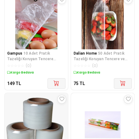
Gampus
10 Adet Pratik
Dalian Home
50 Adet Pratik
Tazeliği Koruyan Tencere
Tazeliği Koruyan Tencere ve
Tabak Bonesi | Çok Amaçlı Gıda
Tabak Bonesi | Çok Amaçlı
☆
☆
☆
☆
☆
(
0
)
☆
☆
☆
☆
☆
(
0
)
Bonesi Silikon Poşet Değildir
Kapak Gıda Bonesi
Kargo Bedava
Kargo Bedava
149
TL
75
TL