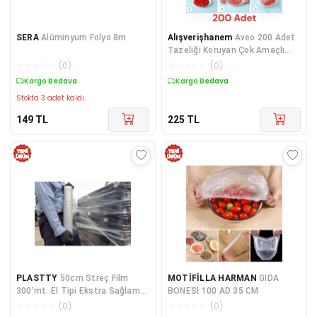
SERA
Alüminyum Folyo 8m
Alışverişhanem
Aveo 200 Adet
Tazeliği Koruyan Çok Amaçlı
Tabak Tencere Gıda Muhafaza
☆
☆
☆
☆
☆
(
0
)
☆
☆
☆
☆
☆
(
0
)
Bonesi Streç
Kargo Bedava
Kargo Bedava
Stokta 3 adet kaldı.
149
TL
225
TL
PLASTTY
50cm Streç Film
MOTİFİLLA HARMAN
GIDA
300’mt. El Tipi Ekstra Sağlam
BONESİ 100 AD 35 CM
23 Micron A Kalite Her Ürüne
☆
☆
☆
☆
☆
(
0
)
☆
☆
☆
☆
☆
(
0
)
Uygulanabilir