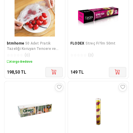
btmhome
50 Adet Pratik
FLODEX
Streç Fi?lm 50mt
Tazeliği Koruyan Tencere ve
Tabak Bonesi Çok Amaçlı Kapak
☆
☆
☆
☆
☆
(
0
)
☆
☆
☆
☆
☆
(
0
)
Gıda Bonesi Streç Kapak
Kargo Bedava
198,50
TL
149
TL