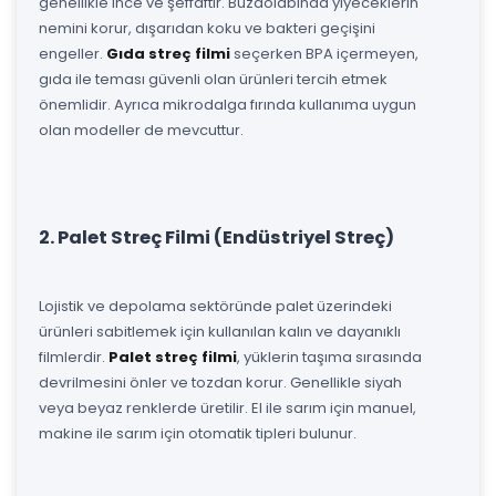
genellikle ince ve şeffaftır. Buzdolabında yiyeceklerin
nemini korur, dışarıdan koku ve bakteri geçişini
engeller.
Gıda streç filmi
seçerken BPA içermeyen,
gıda ile teması güvenli olan ürünleri tercih etmek
önemlidir. Ayrıca mikrodalga fırında kullanıma uygun
olan modeller de mevcuttur.
2. Palet Streç Filmi (Endüstriyel Streç)
Lojistik ve depolama sektöründe palet üzerindeki
ürünleri sabitlemek için kullanılan kalın ve dayanıklı
filmlerdir.
Palet streç filmi
, yüklerin taşıma sırasında
devrilmesini önler ve tozdan korur. Genellikle siyah
veya beyaz renklerde üretilir. El ile sarım için manuel,
makine ile sarım için otomatik tipleri bulunur.