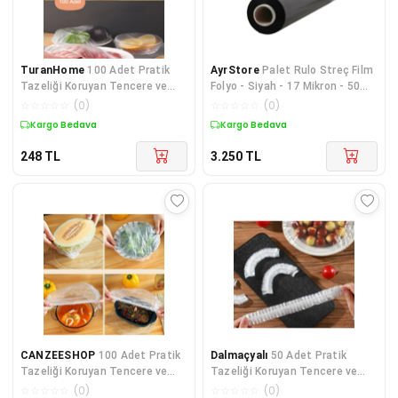
TuranHome
100 Adet Pratik
AyrStore
Palet Rulo Streç Film
Tazeliği Koruyan Tencere ve
Folyo - Siyah - 17 Mikron - 50
Tabak Bonesi | Çok Amaçlı
Cm. x 300 Metre - 5 Adet
☆
☆
☆
☆
☆
(
0
)
☆
☆
☆
☆
☆
(
0
)
Kapak Gıda Bonesi Strech
Kargo Bedava
Kargo Bedava
Kapak
248
TL
3.250
TL
CANZEESHOP
100 Adet Pratik
Dalmaçyalı
50 Adet Pratik
Tazeliği Koruyan Tencere ve
Tazeliği Koruyan Tencere ve
Tabak Bonesi | Çok Amaçlı
Tabak Bonesi - Çok Amaçlı
☆
☆
☆
☆
☆
(
0
)
☆
☆
☆
☆
☆
(
0
)