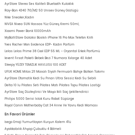
AyrStore Stereo Ses Kaliteli Bluetooth Kulaklık
Ray-Ban 4340 710/M2 50 Unisex Güneş Gözlüğü
Nike Sneaker,Kadın
NIVEA Nivea SUN Hassas Yüz Güneş Kremi 50ml,
Xiaomi Power Bank 10000mAh
MyBalliStore Galaksi Baskılı iPhone 16 Pro Max Telefon Kılıfı
Yves Rocher Mon Evidence EDP- Kadın Parfüm
Lelas Lelas Prime 38 Cool EDP 55 ML – Oryantal Erkek Parfümü
levent Fırsat Paketi Bebek Bezi 7 Numara Xxlarge 40 Adet
Sleepy YÜZEY TEMİZLİK HAVLUSU 100 ADET
UFUK HOME Milas 211 Masalı Siyah Fermuarlı Bahçe Balkon Takımı
AyrStore Otomatik Kedi Su Pınarı Ultra Sessiz Kedi Su Sebili
Delta 10 lu Pilates Seti Pilates Matı Pilates Topu Pilates Lastiği
AyrStore Saç Düzleştirici Ve Maşa İkili Saç Şekillendirici
Philips 5000 Serisi Islak Kuru Robot Süpürge
Royal Canin Motherbaby Cat 34 Anne Ve Yavru Kedi Maması
En Favori Ürünler
İsego Emoji Yumurtlayan Kurşun Kalem 4'lü
Ayakkabılık Ahşap Çubuklu 4 Bölmeli