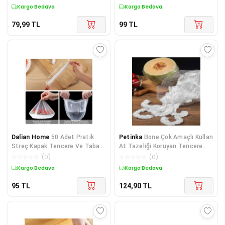
Kapak Gıda Bonesi Strec
Kapak Gıda Bonesi
Kargo Bedava
Kargo Bedava
79,99
TL
99
TL
Dalian Home
50 Adet Pratik
Petinka
Bone Çok Amaçlı Kullan
Streç Kapak Tencere Ve Tabak
At Tazeliği Koruyan Tencere
Bonesi | Gıda Koruyucu Çözüm
Pratik Lastikli Gıda Bonesi 100
☆
☆
☆
☆
☆
(
0
)
☆
☆
☆
☆
☆
(
0
)
Adet
Kargo Bedava
Kargo Bedava
95
TL
124,90
TL