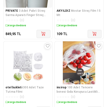
PRİVATE
3 Adet Palet Streç
AKYILDIZ
Mostar Streç Film 15
Sarma Aparatı Finger Streç
Mt
Aparatı Çift Olara
☆
☆
☆
☆
☆
(
0
)
☆
☆
☆
☆
☆
(
0
)
Kargo Bedava
Kargo Bedava
849,95
TL
109
TL
otel bukleti
300 Adet Taze
incirop
100 Adet Tencere
Tutma Filmi
bonesi Gıda Koruyucu Lastikli
Bone
☆
☆
☆
☆
☆
(
0
)
☆
☆
☆
☆
☆
(
0
)
Kargo Bedava
Kargo Bedava