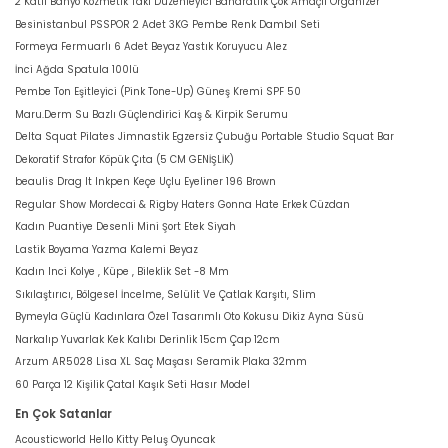
2 Katlı Banyo Kozmetik Takı Düzenleyici Baharatlık Çok Amaçlı Organizer
Besinistanbul PSSPOR 2 Adet 3KG Pembe Renk Dambıl Seti
Formeya Fermuarlı 6 Adet Beyaz Yastık Koruyucu Alez
İnci Ağda Spatula 100lü
Pembe Ton Eşitleyici (Pink Tone-Up) Güneş Kremi SPF 50
Maru.Derm Su Bazlı Güçlendirici Kaş & Kirpik Serumu
Delta Squat Pilates Jimnastik Egzersiz Çubuğu Portable Studio Squat Bar
Dekoratif Strafor Köpük Çıta (5 CM GENİŞLİK)
beaulis Drag It Inkpen Keçe Uçlu Eyeliner 196 Brown
Regular Show Mordecai & Rigby Haters Gonna Hate Erkek Cüzdan
Kadın Puantiye Desenli Mini Şort Etek Siyah
Lastik Boyama Yazma Kalemi Beyaz
Kadın Inci Kolye , Küpe , Bileklik Set -8 Mm
Sıkılaştırıcı, Bölgesel İncelme, Selülit Ve Çatlak Karşıtı, Slim
Bymeyla Güçlü Kadınlara Özel Tasarımlı Oto Kokusu Dikiz Ayna Süsü
Narkalıp Yuvarlak Kek Kalıbı Derinlik 15cm Çap 12cm
Arzum AR5028 Lisa XL Saç Maşası Seramik Plaka 32mm
60 Parça 12 Kişilik Çatal Kaşık Seti Hasır Model
En Çok Satanlar
Acousticworld Hello Kitty Peluş Oyuncak