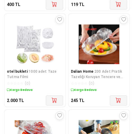
400
TL
119
TL
otel bukleti
1000 adet Taze
Dalian Home
200 Adet Pratik
Tutma Filmi
Tazeliği Koruyan Tencere ve
Tabak Bonesi | Çok Amaçlı
☆
☆
☆
☆
☆
(
0
)
☆
☆
☆
☆
☆
(
0
)
Kapak Gıda Bonesi
Kargo Bedava
Kargo Bedava
2.000
TL
245
TL