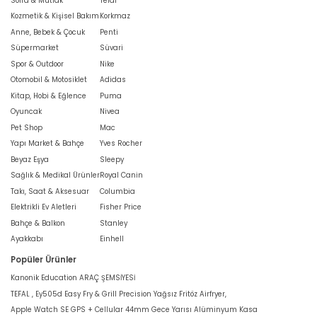
Sofra & Mutfak
Tefal
Kozmetik & Kişisel Bakım
Korkmaz
Anne, Bebek & Çocuk
Penti
Süpermarket
Süvari
Spor & Outdoor
Nike
Otomobil & Motosiklet
Adidas
Kitap, Hobi & Eğlence
Puma
Oyuncak
Nivea
Pet Shop
Mac
Yapı Market & Bahçe
Yves Rocher
Beyaz Eşya
Sleepy
Sağlık & Medikal Ürünler
Royal Canin
Takı, Saat & Aksesuar
Columbia
Elektrikli Ev Aletleri
Fisher Price
Bahçe & Balkon
Stanley
Ayakkabı
Einhell
Popüler Ürünler
Kanonik Education ARAÇ ŞEMSİYESİ
TEFAL , Ey505d Easy Fry & Grill Precision Yağsız Fritöz Airfryer,
Apple Watch SE GPS + Cellular 44mm Gece Yarısı Alüminyum Kasa