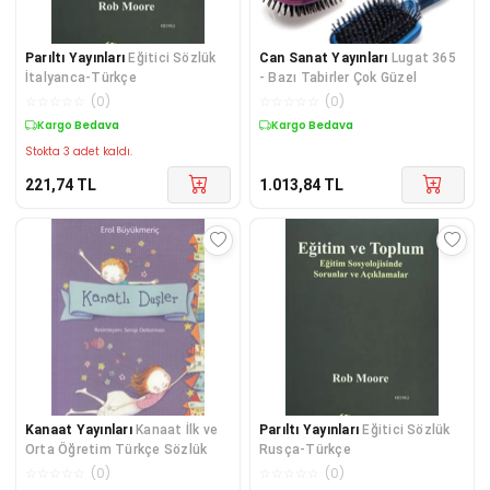
Parıltı Yayınları
Eğitici Sözlük
Can Sanat Yayınları
Lugat 365
İtalyanca-Türkçe
- Bazı Tabirler Çok Güzel
☆
☆
☆
☆
☆
(
0
)
☆
☆
☆
☆
☆
(
0
)
Kargo Bedava
Kargo Bedava
Stokta 3 adet kaldı.
221,74
TL
1.013,84
TL
Kanaat Yayınları
Kanaat İlk ve
Parıltı Yayınları
Eğitici Sözlük
Orta Öğretim Türkçe Sözlük
Rusça-Türkçe
☆
☆
☆
☆
☆
(
0
)
☆
☆
☆
☆
☆
(
0
)