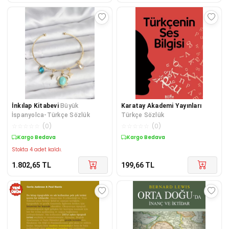
İnkılap Kitabevi
Büyük
Karatay Akademi Yayınları
İspanyolca-Türkçe Sözlük
Türkçe Sözlük
☆
☆
☆
☆
☆
(
0
)
☆
☆
☆
☆
☆
(
0
)
Kargo Bedava
Kargo Bedava
Stokta 4 adet kaldı.
1.802,65
TL
199,66
TL