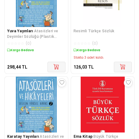
Yuva Yayınları
Atasözleri ve
Resimli Türkçe Sözlük
Deyimler Sözlüğü (Plastik
Kapak)
☆
☆
☆
☆
☆
(
0
)
☆
☆
☆
☆
☆
(
0
)
Kargo Bedava
Kargo Bedava
Stokta 3 adet kaldı.
298,44
TL
126,03
TL
Karatay Yayınları
Atasözleri ve
Ema Kitap
Büyük Türkçe