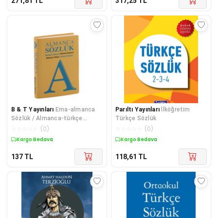
271,81
TL
317,25
TL
B & T Yayınları
Ema-almanca
Parıltı Yayınları
İlköğretim
Sözlük / Almanca-türkçe
Türkçe Sözlük
Türkçe-almanca
☆
☆
☆
☆
☆
(
0
)
☆
☆
☆
☆
☆
(
0
)
Kargo Bedava
Kargo Bedava
137
TL
118,61
TL