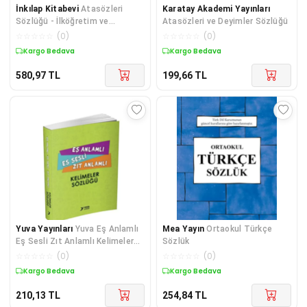
İnkılap Kitabevi
Atasözleri
Karatay Akademi Yayınları
Sözlüğü - İlköğretim ve
Atasözleri ve Deyimler Sözlüğü
Ortaöğretim
☆
☆
☆
☆
☆
(
0
)
☆
☆
☆
☆
☆
(
0
)
Kargo Bedava
Kargo Bedava
580,97
TL
199,66
TL
Yuva Yayınları
Yuva Eş Anlamlı
Mea Yayın
Ortaokul Türkçe
Eş Sesli Zıt Anlamlı Kelimeler
Sözlük
Sözlüğü
☆
☆
☆
☆
☆
(
0
)
☆
☆
☆
☆
☆
(
0
)
Kargo Bedava
Kargo Bedava
210,13
TL
254,84
TL