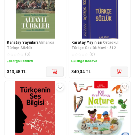
Karatay Yayınları
Almanca
Karatay Yayınları
Ortaokul
Türkçe Sözlük
Türkçe Sözlük Mavi - 512
☆
☆
☆
☆
☆
(
0
)
☆
☆
☆
☆
☆
(
0
)
Kargo Bedava
Kargo Bedava
313,48
TL
340,34
TL