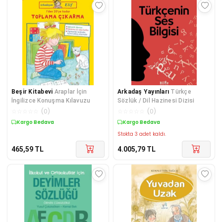
Beşir Kitabevi
Araplar İçin
Arkadaş Yayınları
Türkçe
İngilizce Konuşma Kılavuzu
Sözlük / Dil Hazinesi Dizisi
☆
☆
☆
☆
☆
(
0
)
☆
☆
☆
☆
☆
(
0
)
Kargo Bedava
Kargo Bedava
Stokta 3 adet kaldı.
465,59
TL
4.005,79
TL