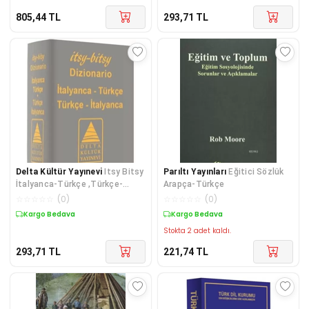
805,44
TL
293,71
TL
Delta Kültür Yayınevi
Itsy Bitsy
Parıltı Yayınları
Eğitici Sözlük
İtalyanca-Türkçe ,Türkçe-
Arapça-Türkçe
İtalyanca Mini Sözlük
☆
☆
☆
☆
☆
(
0
)
☆
☆
☆
☆
☆
(
0
)
Kargo Bedava
Kargo Bedava
Stokta 2 adet kaldı.
293,71
TL
221,74
TL