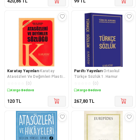
420,86
TL
99
TL
Karatay Yayınları
Karatay
Parıltı Yayınları
Ortaokul
Atasözleri Ve Değimleri Plastik
Türkçe Sözlük 1. Hamur
Kapak
☆
☆
☆
☆
☆
(
0
)
☆
☆
☆
☆
☆
(
0
)
Kargo Bedava
Kargo Bedava
120
TL
267,80
TL