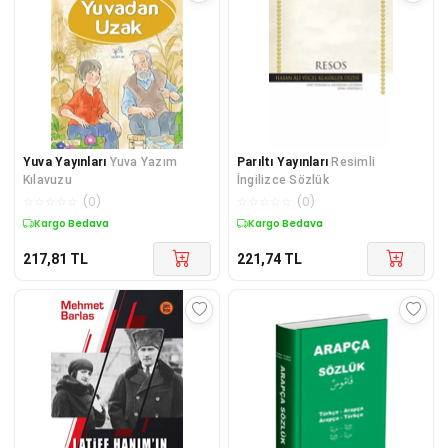
Yuva Yayınları
Yuva Yazım
Parıltı Yayınları
Resimli
Kılavuzu
İngilizce Sözlük
☆
☆
☆
☆
☆
(
0
)
☆
☆
☆
☆
☆
(
0
)
Kargo Bedava
Kargo Bedava
217,81
TL
221,74
TL