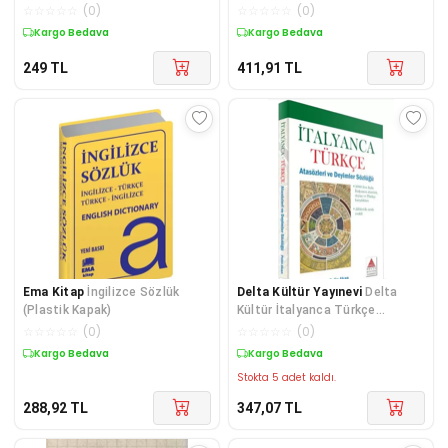
L SÖZLÜK
☆
☆
☆
☆
☆
(
0
)
☆
☆
☆
☆
☆
(
0
)
Kargo Bedava
Kargo Bedava
249
TL
411,91
TL
Ema Kitap
İngilizce Sözlük
Delta Kültür Yayınevi
Delta
(Plastik Kapak)
Kültür İtalyanca Türkçe
Atasözleri Ve Deyimler Sözlüğü
☆
☆
☆
☆
☆
(
0
)
☆
☆
☆
☆
☆
(
0
)
Kargo Bedava
Kargo Bedava
Stokta 5 adet kaldı.
288,92
TL
347,07
TL