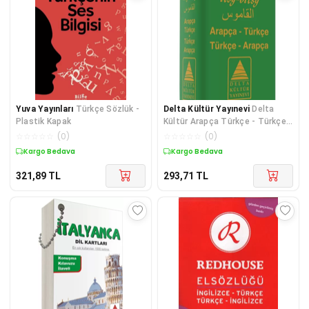
Yuva Yayınları
Türkçe Sözlük -
Delta Kültür Yayınevi
Delta
Plastik Kapak
Kültür Arapça Türkçe - Türkçe
Arapça Mini Sözlük
☆
☆
☆
☆
☆
(
0
)
☆
☆
☆
☆
☆
(
0
)
Kargo Bedava
Kargo Bedava
321,89
TL
293,71
TL