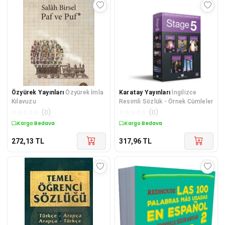
Özyürek Yayınları
Özyürek İmla
Karatay Yayınları
İngilizce
Kılavuzu
Resimli Sözlük - Örnek Cümleler
☆
☆
☆
☆
☆
(
0
)
☆
☆
☆
☆
☆
(
0
)
Kargo Bedava
Kargo Bedava
272,13
TL
317,96
TL