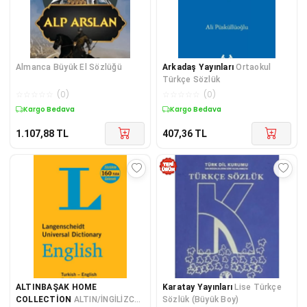
Almanca Büyük El Sözlüğü
Arkadaş Yayınları
Ortaokul
Türkçe Sözlük
☆
☆
☆
☆
☆
(
0
)
☆
☆
☆
☆
☆
(
0
)
Kargo Bedava
Kargo Bedava
1.107,88
TL
407,36
TL
ALTINBAŞAK HOME
Karatay Yayınları
Lise Türkçe
COLLECTİON
ALTIN/İNGİLİZCE
Sözlük (Büyük Boy)