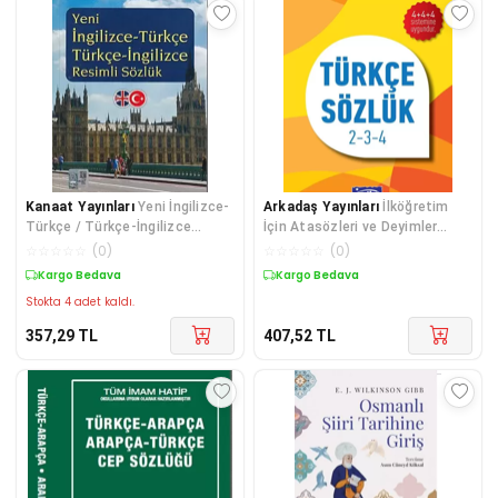
Kanaat Yayınları
Yeni İngilizce-
Arkadaş Yayınları
İlköğretim
Türkçe / Türkçe-İngilizce
İçin Atasözleri ve Deyimler
Resimli Sözlük
Sözlüğü
☆
☆
☆
☆
☆
(
0
)
☆
☆
☆
☆
☆
(
0
)
Kargo Bedava
Kargo Bedava
Stokta 4 adet kaldı.
357,29
TL
407,52
TL