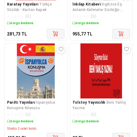
Karatay Yayınları
Türkçe
İnkılap Kitabevi
İngilizce Eş
Sözlük - Karton Kapak
Anlamlı Kelimeler Sözlüğü-
Thesaurus
☆
☆
☆
☆
☆
(
0
)
☆
☆
☆
☆
☆
(
0
)
Kargo Bedava
Kargo Bedava
281,73
TL
955,77
TL
Parıltı Yayınları
İspanyolca
Tolstoy Yayıncılık
Beni Yanlış
Konuşma Kılavuzu
Yazma
☆
☆
☆
☆
☆
(
0
)
☆
☆
☆
☆
☆
(
0
)
Kargo Bedava
Kargo Bedava
Stokta 3 adet kaldı.