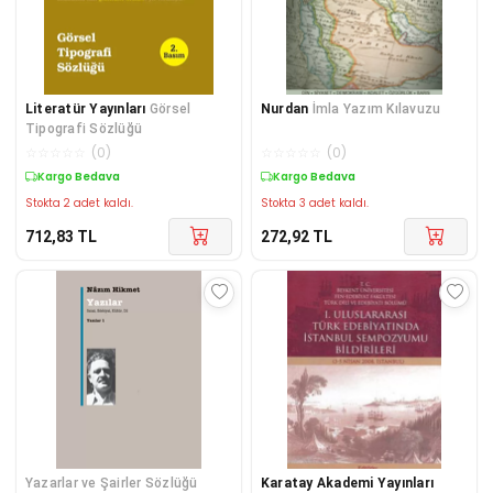
Literatür Yayınları
Görsel
Nurdan
İmla Yazım Kılavuzu
Tipografi Sözlüğü
☆
☆
☆
☆
☆
(
0
)
☆
☆
☆
☆
☆
(
0
)
Kargo Bedava
Kargo Bedava
Stokta 2 adet kaldı.
Stokta 3 adet kaldı.
712,83
TL
272,92
TL
Yazarlar ve Şairler Sözlüğü
Karatay Akademi Yayınları