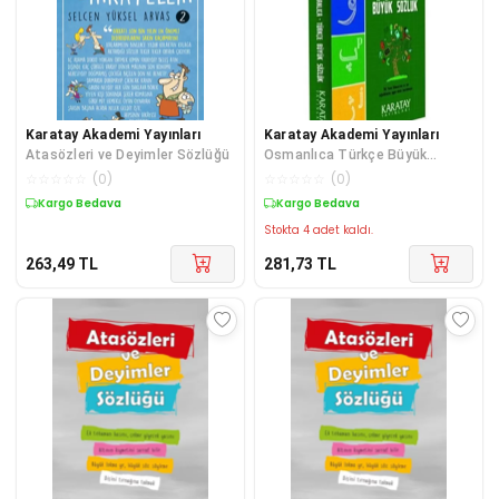
Karatay Akademi Yayınları
Karatay Akademi Yayınları
Atasözleri ve Deyimler Sözlüğü
Osmanlıca Türkçe Büyük
Sözlük
☆
☆
☆
☆
☆
(
0
)
☆
☆
☆
☆
☆
(
0
)
Kargo Bedava
Kargo Bedava
Stokta 4 adet kaldı.
263,49
TL
281,73
TL