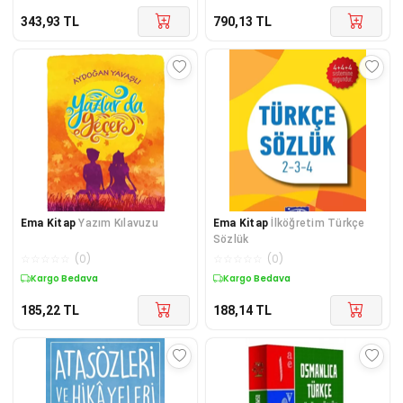
343,93
TL
790,13
TL
Ema Kitap
Yazım Kılavuzu
Ema Kitap
İlköğretim Türkçe
Sözlük
☆
☆
☆
☆
☆
(
0
)
☆
☆
☆
☆
☆
(
0
)
Kargo Bedava
Kargo Bedava
185,22
TL
188,14
TL