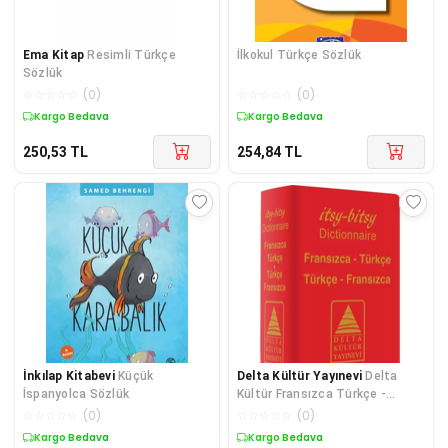
Ema Kitap
Resimli Türkçe
İlkokul Türkçe Sözlük
Sözlük
☆
☆
☆
☆
☆
(
0
)
☆
☆
☆
☆
☆
(
0
)
Kargo Bedava
Kargo Bedava
250,53
TL
254,84
TL
İnkılap Kitabevi
Küçük
Delta Kültür Yayınevi
Delta
İspanyolca Sözlük
Kültür Fransızca Türkçe -
Türkçe Fransızca Mini Sözlük
☆
☆
☆
☆
☆
(
0
)
☆
☆
☆
☆
☆
(
0
)
Kargo Bedava
Kargo Bedava