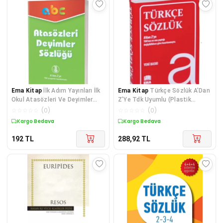
Ema Kitap
İlk Adım Yayınları İlk
Ema Kitap
Türkçe Sözlük A’Dan
Okul Atasözleri Ve Deyimler
Z’Ye Tdk Uyumlu (Plastik
Sözlüğü
Kapak)
☆
☆
☆
☆
☆
(
0
)
☆
☆
☆
☆
☆
(
0
)
Kargo Bedava
Kargo Bedava
192
TL
288,92
TL