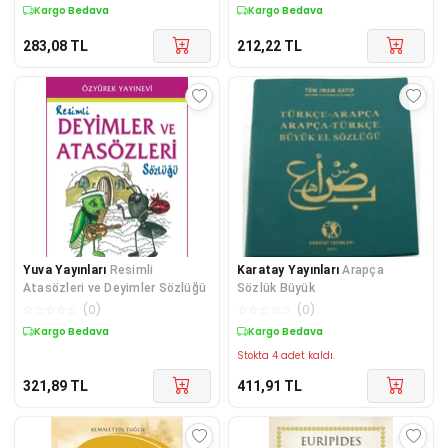
Kargo Bedava
Kargo Bedava
283,08
TL
212,22
TL
Yuva Yayınları
Resimli
Karatay Yayınları
Arapça
Atasözleri ve Deyimler Sözlüğü
Sözlük Büyük
☆
☆
☆
☆
☆
(
0
)
☆
☆
☆
☆
☆
(
0
)
Kargo Bedava
Kargo Bedava
Stokta 4 adet kaldı.
321,89
TL
411,91
TL