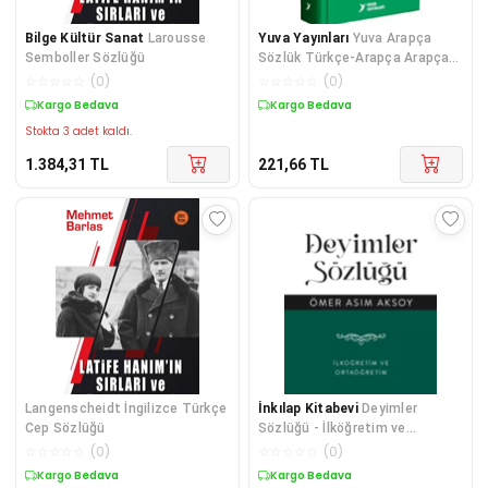
Bilge Kültür Sanat
Larousse
Yuva Yayınları
Yuva Arapça
Semboller Sözlüğü
Sözlük Türkçe-Arapça Arapça-
Türkçe Biole Kapak
☆
☆
☆
☆
☆
(
0
)
☆
☆
☆
☆
☆
(
0
)
Kargo Bedava
Kargo Bedava
Stokta 3 adet kaldı.
1.384,31
TL
221,66
TL
Langenscheidt İngilizce Türkçe
İnkılap Kitabevi
Deyimler
Cep Sözlüğü
Sözlüğü - İlköğretim ve
Ortaöğretim
☆
☆
☆
☆
☆
(
0
)
☆
☆
☆
☆
☆
(
0
)
Kargo Bedava
Kargo Bedava