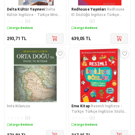
Delta Kültür Yayınevi
Delta
Redhouse Yayınları
Redhouse
Kültür İngilizce - Türkçe Mini
El Sözlüğü İngilizce Türkçe
Sözlük
Türkçe İngilizce (RS-005)
☆
☆
☆
☆
☆
(
0
)
☆
☆
☆
☆
☆
(
0
)
Kargo Bedava
Kargo Bedava
293,71
TL
639,05
TL
İmla Kılavuzu
Ema Kitap
Resimli İngilizce -
Türkçe Türkçe İngilizce Sözlük
Örnek Cümleli
☆
☆
☆
☆
☆
(
0
)
☆
☆
☆
☆
☆
(
0
)
Kargo Bedava
Kargo Bedava