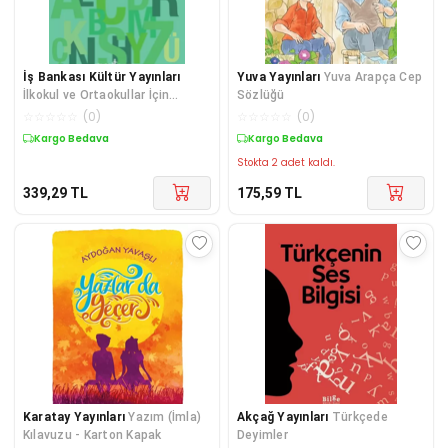
İş Bankası Kültür Yayınları
Yuva Yayınları
Yuva Arapça Cep
İlkokul ve Ortaokullar İçin
Sözlüğü
Deyimler Sözlüğü - Örnek
☆
☆
☆
☆
☆
(
0
)
☆
☆
☆
☆
☆
(
0
)
Cümlelerle
Kargo Bedava
Kargo Bedava
Stokta 2 adet kaldı.
339,29
TL
175,59
TL
Karatay Yayınları
Yazım (İmla)
Akçağ Yayınları
Türkçede
Kılavuzu - Karton Kapak
Deyimler