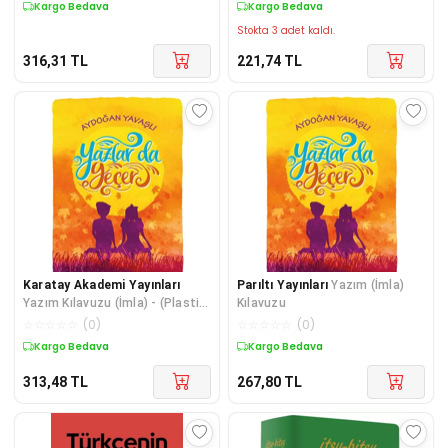
Kargo Bedava
Kargo Bedava
Stokta 3 adet kaldı.
316,31
TL
221,74
TL
Karatay Akademi Yayınları
Parıltı Yayınları
Yazım (İmla)
Yazım Kılavuzu (İmla) - (Plastik
Kılavuzu
Kapak)
☆
☆
☆
☆
☆
(
0
)
☆
☆
☆
☆
☆
(
0
)
Kargo Bedava
Kargo Bedava
313,48
TL
267,80
TL