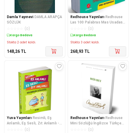
Damla Yayınevi
DAMLA ARAPÇA
Redhouse Yayınları
Redhouse
SÖZLÜK
Las 100 Palabras Mas Usadas
En Espanol - İspanyolca Sözcük
☆
☆
☆
☆
☆
(
0
)
☆
☆
☆
☆
☆
(
0
)
Kartları 2
Kargo Bedava
Kargo Bedava
Stokta 2 adet kaldı.
Stokta 3 adet kaldı.
148,26
TL
268,93
TL
Yuva Yayınları
Resimli, Eş
Redhouse Yayınları
Redhouse
Anlamlı, Eş Sesli, Zıt Anlamlı -
Mini Sözlüğü İngilizce Türkçe
Kelimeler Sözlüğü
Türkçe İngilizce (RS-006)
☆
☆
☆
☆
☆
(
0
)
☆
☆
☆
☆
☆
(
0
)