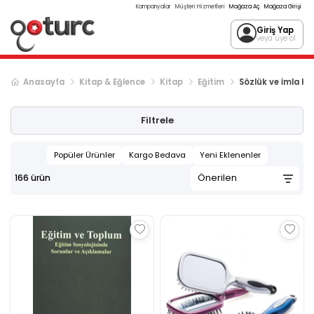
Kampanyalar
Müşteri Hizmetleri
Mağaza Aç
Mağaza Girişi
Giriş Yap
veya üye ol
Anasayfa
Kitap & Eğlence
Kitap
Eğitim
Sözlük ve İmla Kıl
Sonraki ürün sayfası, sayfa
2
Filtrele
Popüler Ürünler
Kargo Bedava
Yeni Eklenenler
166
ürün