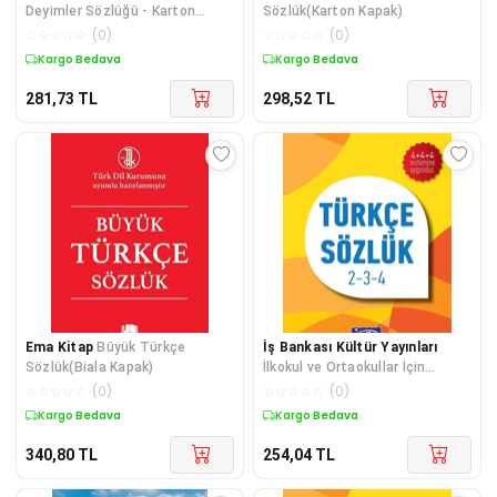
Deyimler Sözlüğü - Karton
Sözlük(Karton Kapak)
Kapak
☆
☆
☆
☆
☆
(
0
)
☆
☆
☆
☆
☆
(
0
)
Kargo Bedava
Kargo Bedava
281,73
TL
298,52
TL
Ema Kitap
Büyük Türkçe
İş Bankası Kültür Yayınları
Sözlük(Biala Kapak)
İlkokul ve Ortaokullar İçin
Atasözleri Sözlüğü
☆
☆
☆
☆
☆
(
0
)
☆
☆
☆
☆
☆
(
0
)
Kargo Bedava
Kargo Bedava
340,80
TL
254,04
TL