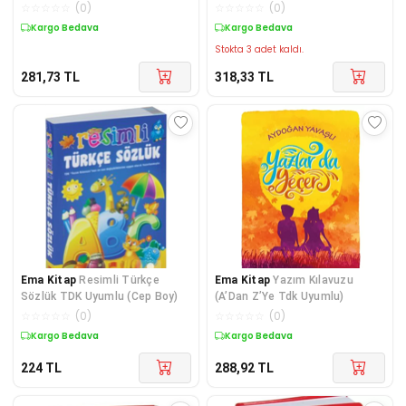
☆
☆
☆
☆
☆
(
0
)
☆
☆
☆
☆
☆
(
0
)
Kargo Bedava
Kargo Bedava
Stokta 3 adet kaldı.
281,73
TL
318,33
TL
Ema Kitap
Resimli Türkçe
Ema Kitap
Yazım Kılavuzu
Sözlük TDK Uyumlu (Cep Boy)
(A’Dan Z’Ye Tdk Uyumlu)
☆
☆
☆
☆
☆
(
0
)
☆
☆
☆
☆
☆
(
0
)
Kargo Bedava
Kargo Bedava
224
TL
288,92
TL