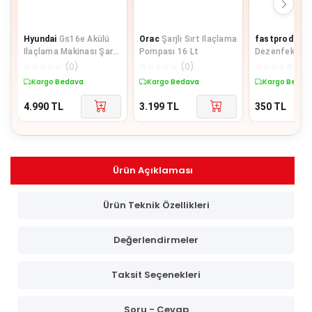
Hyundai
Gs16e Akülü
Orac
Şarjlı Sırt Ilaçlama
fastproduct
Ilaçlama Makinası Şarjlı
Pompası 16 Lt
Dezenfekte Gr
16 lt
Temizleme Kr
☆
☆
☆
☆
☆
(
0
)
☆
☆
☆
☆
☆
(
0
)
☆
☆
☆
☆
☆
(
0
)
Kargo Bedava
Kargo Bedava
Kargo Bedav
4.990
TL
3.199
TL
350
TL
Ürün Açıklaması
Ürün Teknik Özellikleri
Değerlendirmeler
Taksit Seçenekleri
Soru - Cevap