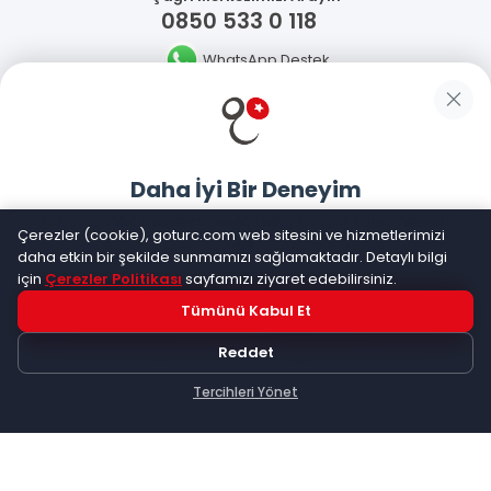
0850 533 0 118
WhatsApp Destek
Güvenliğiniz
Daha İyi Bir Deneyim
Sosyal Medya
Goturc mobil uygulamasıyla daha hızlı ve kolay alışveriş
Çerezler (cookie), goturc.com web sitesini ve hizmetlerimizi
yapın
daha etkin bir şekilde sunmamızı sağlamaktadır. Detaylı bilgi
için
Çerezler Politikası
sayfamızı ziyaret edebilirsiniz.
Mobil Uygulamalarımız
Tümünü Kabul Et
Hemen Dene!
Reddet
Uygulama yüklüyse açılacak, değilse
Google Play
'e
yönlendirileceksiniz
Tercihleri Yönet
Keşfet
Kategoriler
Sepetim
©
2026
Goturc – Her Zaman Daha İyisi Vardır