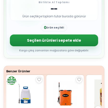
Birlikte Al Toplamı
--
Ürün seçtikçe toplam tutar burada görünür
0
ürün seçildi
1
2
3
Seçilen ürünleri sepete ekle
4
5
6
Kargo çıkış zamanları mağazalara göre değişebilir.
7
8
9
Benzer Ürünler