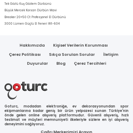
Tek Gözlü Kuş Gözlem Dürbünü
Büyük Mercek Korsan Dürbün Mavi
Breaker 20×50 Ct Profesyonel El Dürbünü
3000 Lümen Güçlü El Feneri Wt-604
Hakkımızda
Kişisel Verilerin Korunması
Çerez Politikası
Sıkça Sorulan Sorular
İletişim
Duyurular
Blog
Çerez Tercihleri
Goturc, modadan elektroniğe, ev dekorasyonundan spor
ekipmanlarına kadar geniş bir ürün yelpazesi sunan Türkiye'nin
önde gelen online alışveriş platformudur. Güvenli alışveriş, hızlı
teslimat ve müşteri memnuniyeti ilkeleriyle sizlere en iyi alışveriş
deneyimini sağlıyoruz.
Çağrı Merkezimizi Arayın