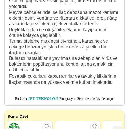
sisleme yapmak ve sisin yayılıp çökmesini beklemek
yeterlidir.
Meyve bahçelerinde ise ilaç deposuna mazot karışımı
eklenir, esinti yönüne ve rüzgara dikkat edilerek ağaç
aralarında gezilirken çiçek ve dallar sislenir.
Böylelikle don ile oluşabilecek ürün kayıplarının
önüne kolayca geçilebilir.
Termal sisleme makinesi sivrisinek, karasinek ve
çekirge benzeri yetişkin böceklere karşı etkili bir
ilaçlama sağlar.
Bulaşıcı hastalıkların yayılmasına sebep olan virüs ve
bakterilerin popülasyonunu kontrol altına almak için
etkili bir silahtır.
Foseptik çukurları, kapalı ahırlar ve tavuk çiftliklerinin
ilaçlanmasında da yüksek verimle kullanılmaktadır.
Bu Ürün
JET TEKNOLOJİ
Entegrasyon Sistemleri ile Listelenmiştir
Sana Özel