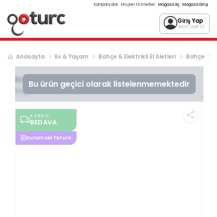
Kampanyalar
Müşteri Hizmetleri
Mağaza Aç
Mağaza Girişi
Giriş Yap
veya üye ol
Anasayfa
Ev & Yaşam
Bahçe & Elektrikli El Aletleri
Bahçe
Rapco
Rapco 6HYC-188 ULV Termal Sisleme
Bu ürün geçici olarak listelenmemektedir
İlaçlama Makinası
KARGO
BEDAVA
Kurumsal Fatura