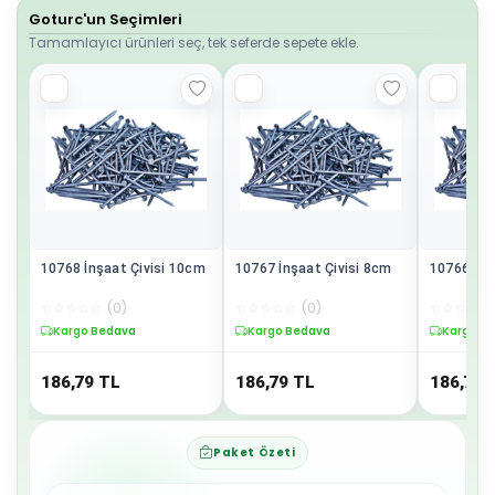
Goturc'un Seçimleri
Tamamlayıcı ürünleri seç, tek seferde sepete ekle.
10768 İnşaat Çivisi 10cm
10767 İnşaat Çivisi 8cm
1076
☆
☆
☆
☆
☆
(
0
)
☆
☆
☆
☆
☆
(
0
)
☆
☆
☆
☆
☆
Kargo Bedava
Kargo Bedava
Kargo B
186,79
TL
186,79
TL
186,79
Paket Özeti