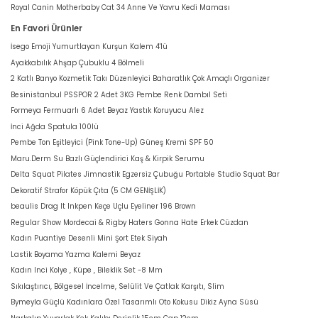
Royal Canin Motherbaby Cat 34 Anne Ve Yavru Kedi Maması
En Favori Ürünler
İsego Emoji Yumurtlayan Kurşun Kalem 4'lü
Ayakkabılık Ahşap Çubuklu 4 Bölmeli
2 Katlı Banyo Kozmetik Takı Düzenleyici Baharatlık Çok Amaçlı Organizer
Besinistanbul PSSPOR 2 Adet 3KG Pembe Renk Dambıl Seti
Formeya Fermuarlı 6 Adet Beyaz Yastık Koruyucu Alez
İnci Ağda Spatula 100lü
Pembe Ton Eşitleyici (Pink Tone-Up) Güneş Kremi SPF 50
Maru.Derm Su Bazlı Güçlendirici Kaş & Kirpik Serumu
Delta Squat Pilates Jimnastik Egzersiz Çubuğu Portable Studio Squat Bar
Dekoratif Strafor Köpük Çıta (5 CM GENİŞLİK)
beaulis Drag It Inkpen Keçe Uçlu Eyeliner 196 Brown
Regular Show Mordecai & Rigby Haters Gonna Hate Erkek Cüzdan
Kadın Puantiye Desenli Mini Şort Etek Siyah
Lastik Boyama Yazma Kalemi Beyaz
Kadın Inci Kolye , Küpe , Bileklik Set -8 Mm
Sıkılaştırıcı, Bölgesel İncelme, Selülit Ve Çatlak Karşıtı, Slim
Bymeyla Güçlü Kadınlara Özel Tasarımlı Oto Kokusu Dikiz Ayna Süsü