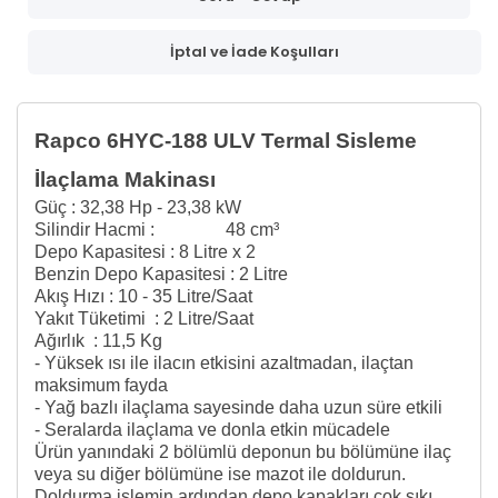
İptal ve İade Koşulları
Rapco 6HYC-188 ULV Termal Sisleme
İlaçlama Makinası
Güç : 32,38 Hp - 23,38 kW
Silindir Hacmi : 48 cm³
Depo Kapasitesi : 8 Litre x 2
Benzin Depo Kapasitesi : 2 Litre
Akış Hızı : 10 - 35 Litre/Saat
Yakıt Tüketimi : 2 Litre/Saat
Ağırlık : 11,5 Kg
- Yüksek ısı ile ilacın etkisini azaltmadan, ilaçtan
maksimum fayda
- Yağ bazlı ilaçlama sayesinde daha uzun süre etkili
- Seralarda ilaçlama ve donla etkin mücadele
Ürün yanındaki 2 bölümlü deponun bu bölümüne ilaç
veya su diğer bölümüne ise mazot ile doldurun.
Doldurma işlemin ardından depo kapakları çok sıkı