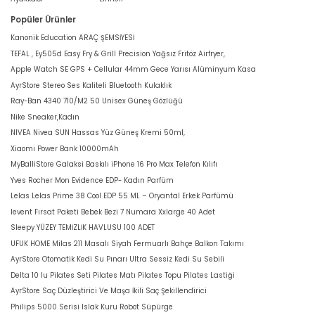
Popüler Ürünler
Kanonik Education ARAÇ ŞEMSİYESİ
TEFAL , Ey505d Easy Fry & Grill Precision Yağsız Fritöz Airfryer,
Apple Watch SE GPS + Cellular 44mm Gece Yarısı Alüminyum Kasa
AyrStore Stereo Ses Kaliteli Bluetooth Kulaklık
Ray-Ban 4340 710/M2 50 Unisex Güneş Gözlüğü
Nike Sneaker,Kadın
NIVEA Nivea SUN Hassas Yüz Güneş Kremi 50ml,
Xiaomi Power Bank 10000mAh
MyBalliStore Galaksi Baskılı iPhone 16 Pro Max Telefon Kılıfı
Yves Rocher Mon Evidence EDP- Kadın Parfüm
Lelas Lelas Prime 38 Cool EDP 55 ML – Oryantal Erkek Parfümü
levent Fırsat Paketi Bebek Bezi 7 Numara Xxlarge 40 Adet
Sleepy YÜZEY TEMİZLİK HAVLUSU 100 ADET
UFUK HOME Milas 211 Masalı Siyah Fermuarlı Bahçe Balkon Takımı
AyrStore Otomatik Kedi Su Pınarı Ultra Sessiz Kedi Su Sebili
Delta 10 lu Pilates Seti Pilates Matı Pilates Topu Pilates Lastiği
AyrStore Saç Düzleştirici Ve Maşa İkili Saç Şekillendirici
Philips 5000 Serisi Islak Kuru Robot Süpürge