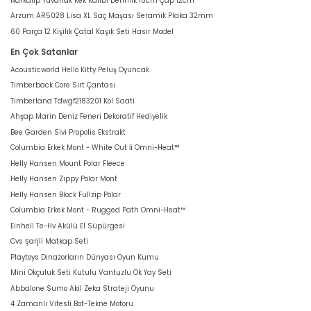
Narkalıp Yuvarlak Kek Kalıbı Derinlik 15cm Çap 12cm
Arzum AR5028 Lisa XL Saç Maşası Seramik Plaka 32mm
60 Parça 12 Kişilik Çatal Kaşık Seti Hasır Model
En Çok Satanlar
Acousticworld Hello Kitty Peluş Oyuncak
Timberback Core Sırt Çantası
Timberland Tdwgf2183201 Kol Saati
Ahşap Marin Deniz Feneri Dekoratif Hediyelik
Bee Garden Sivi Propolis Ekstrakt
Columbia Erkek Mont - White Out İi Omni-Heat™
Helly Hansen Mount Polar Fleece
Helly Hansen Zippy Polar Mont
Helly Hansen Block Fullzip Polar
Columbia Erkek Mont - Rugged Path Omni-Heat™
Einhell Te-Hv Akülü El Süpürgesi
Cvs Şarjli Matkap Seti
Playtoys Dinazorların Dünyası Oyun Kumu
Mini Okçuluk Seti Kutulu Vantuzlu Ok Yay Seti
Abbalone Sumo Akil Zeka Strateji Oyunu
4 Zamanlı Vitesli Bot-Tekne Motoru