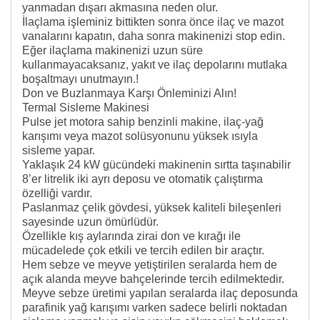
yanmadan dışarı akmasına neden olur.
İlaçlama işleminiz bittikten sonra önce ilaç ve mazot
vanalarını kapatın, daha sonra makinenizi stop edin.
Eğer ilaçlama makinenizi uzun süre
kullanmayacaksanız, yakıt ve ilaç depolarını mutlaka
boşaltmayı unutmayın.!
Don ve Buzlanmaya Karşı Önleminizi Alın!
Termal Sisleme Makinesi
Pulse jet motora sahip benzinli makine, ilaç-yağ
karışımı veya mazot solüsyonunu yüksek ısıyla
sisleme yapar.
Yaklaşık 24 kW gücündeki makinenin sırtta taşınabilir
8’er litrelik iki ayrı deposu ve otomatik çalıştırma
özelliği vardır.
Paslanmaz çelik gövdesi, yüksek kaliteli bileşenleri
sayesinde uzun ömürlüdür.
Özellikle kış aylarında zirai don ve kırağı ile
mücadelede çok etkili ve tercih edilen bir araçtır.
Hem sebze ve meyve yetiştirilen seralarda hem de
açık alanda meyve bahçelerinde tercih edilmektedir.
Meyve sebze üretimi yapılan seralarda ilaç deposunda
parafinik yağ karışımı varken sadece belirli noktadan