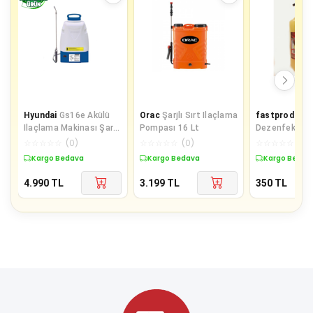
Hyundai
Gs16e Akülü
Orac
Şarjlı Sırt Ilaçlama
fastproduct
Ilaçlama Makinası Şarjlı
Pompası 16 Lt
Dezenfekte Gr
16 lt
Temizleme Kr
☆
☆
☆
☆
☆
(
0
)
☆
☆
☆
☆
☆
(
0
)
☆
☆
☆
☆
☆
(
0
)
Kargo Bedava
Kargo Bedava
Kargo Bedav
4.990
TL
3.199
TL
350
TL