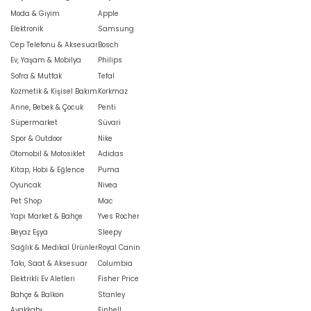
Moda & Giyim
Apple
Elektronik
Samsung
Cep Telefonu & Aksesuar
Bosch
Ev, Yaşam & Mobilya
Philips
Sofra & Mutfak
Tefal
Kozmetik & Kişisel Bakım
Korkmaz
Anne, Bebek & Çocuk
Penti
Süpermarket
Süvari
Spor & Outdoor
Nike
Otomobil & Motosiklet
Adidas
Kitap, Hobi & Eğlence
Puma
Oyuncak
Nivea
Pet Shop
Mac
Yapı Market & Bahçe
Yves Rocher
Beyaz Eşya
Sleepy
Sağlık & Medikal Ürünler
Royal Canin
Takı, Saat & Aksesuar
Columbia
Elektrikli Ev Aletleri
Fisher Price
Bahçe & Balkon
Stanley
Ayakkabı
Einhell