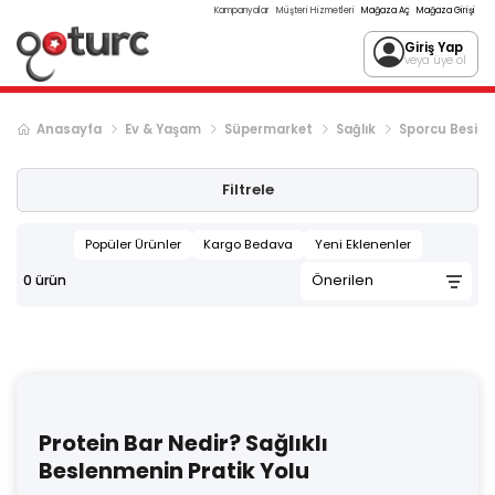
Kampanyalar
Müşteri Hizmetleri
Mağaza Aç
Mağaza Girişi
Giriş Yap
veya üye ol
Anasayfa
Ev & Yaşam
Süpermarket
Sağlık
Sporcu Besini
Filtrele
Popüler Ürünler
Kargo Bedava
Yeni Eklenenler
0
ürün
Protein Bar Nedir? Sağlıklı
Beslenmenin Pratik Yolu