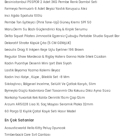
Besinistanbul PSSPOR 2 Adet 3KG Pembe Renk Dambıl Seti
Formeya Fermuarlı 6 Adet Beyaz Yastık Koruyucu Alez
İnci Ağda Spatula 100lü
Pembe Ton Eşitleyici (Pink Tone-Up) Güneş Kremi SPF 50
Maru.Derm Su Bazlı Güçlendirici Kaş & Kirpik Serumu
Delta Squat Pilates Jimnastik Egzersiz Çubuğu Portable Studio Squat Bar
Dekoratif Strafor Köpük Çıta (5 CM GENİŞLİK)
beaulis Drag It Inkpen Keçe Uçlu Eyeliner 196 Brown
Regular Show Mordecai & Rigby Haters Gonna Hate Erkek Cüzdan
Kadın Puantiye Desenli Mini Şort Etek Siyah
Lastik Boyama Yazma Kalemi Beyaz
Kadın Inci Kolye , Küpe , Bileklik Set -8 Mm
Sıkılaştırıcı, Bölgesel İncelme, Selülit Ve Çatlak Karşıtı, Slim
Bymeyla Güçlü Kadınlara Özel Tasarımlı Oto Kokusu Dikiz Ayna Süsü
Narkalıp Yuvarlak Kek Kalıbı Derinlik 15cm Çap 12cm
Arzum AR5028 Lisa XL Saç Maşası Seramik Plaka 32mm
60 Parça 12 Kişilik Çatal Kaşık Seti Hasır Model
En Çok Satanlar
Acousticworld Hello Kitty Peluş Oyuncak
Timberback Core Sırt Çantası