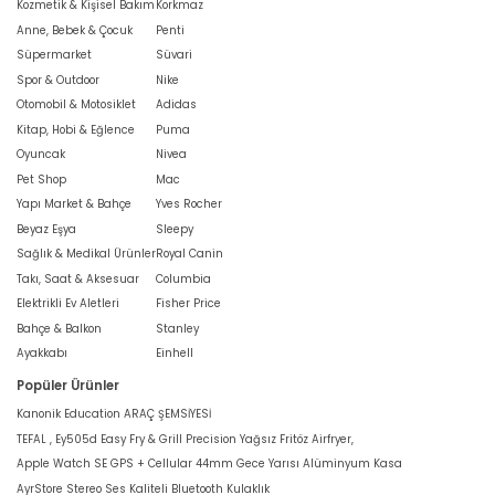
Kozmetik & Kişisel Bakım
Korkmaz
Anne, Bebek & Çocuk
Penti
Süpermarket
Süvari
Spor & Outdoor
Nike
Otomobil & Motosiklet
Adidas
Kitap, Hobi & Eğlence
Puma
Oyuncak
Nivea
Pet Shop
Mac
Yapı Market & Bahçe
Yves Rocher
Beyaz Eşya
Sleepy
Sağlık & Medikal Ürünler
Royal Canin
Takı, Saat & Aksesuar
Columbia
Elektrikli Ev Aletleri
Fisher Price
Bahçe & Balkon
Stanley
Ayakkabı
Einhell
Popüler Ürünler
Kanonik Education ARAÇ ŞEMSİYESİ
TEFAL , Ey505d Easy Fry & Grill Precision Yağsız Fritöz Airfryer,
Apple Watch SE GPS + Cellular 44mm Gece Yarısı Alüminyum Kasa
AyrStore Stereo Ses Kaliteli Bluetooth Kulaklık