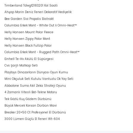
Timberland Tdwgf2183201 Kol Saati
Ahşap Marin Deniz Feneri Dekoratif Hediyelik
Bee Garden Sivi Propolis Ekstrakt
Columbia Erkek Mont - White Out İi Omni-Heat™
Helly Hansen Mount Polar Fleece
Helly Hansen Zippy Polar Mont
Helly Hansen Block Fullzip Polar
Columbia Erkek Mont - Rugged Path Omni-Heat™
Einhell Te-Hv Akülü El Süpürgesi
Cvs Şarjli Matkap Seti
Playtoys Dinazorların Dünyası Oyun Kumu
Mini Okçuluk Seti Kutulu Vantuzlu Ok Yay Seti
Abbalone Sumo Akil Zeka Strateji Oyunu
4 Zamanlı Vitesli Bot-Tekne Motoru
Tek Gözlü Kuş Gözlem Dürbünü
Büyük Mercek Korsan Dürbün Mavi
Breaker 20×50 Ct Profesyonel El Dürbünü
3000 Lümen Güçlü El Feneri Wt-604