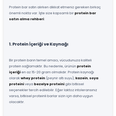
Protein bar satın alırken dikkat etmeniz gereken birkaç
önemli nokta var. İşte size kapsamlı bir
protein bar
satın alma rehberi
:
1. Protein İçeriği ve Kaynağı
Bir protein barın temel amacı, vücudunuza kaliteli
protein sağlamaktır. Bu nedenle, ürünün
protein
içeriği
en az 15-20 gram olmalıdır. Protein kaynağı
olarak
whey protein
(peynir altı suyu),
kazein
,
soya
proteini
veya
bezelye proteini
gibi bitkisel
seçenekler tercih edilebilir. Eğer laktoz intoleransınız
varsa, bitkisel proteinli barlar sizin için daha uygun
olacaktır.