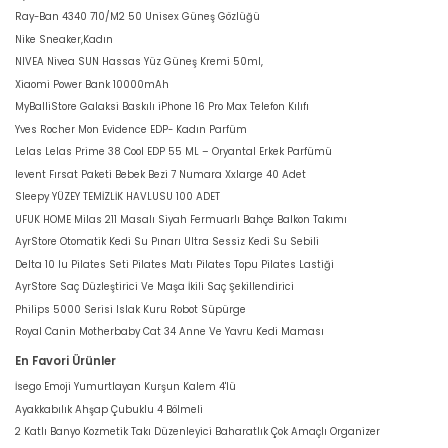
Ray-Ban 4340 710/M2 50 Unisex Güneş Gözlüğü
Nike Sneaker,Kadın
NIVEA Nivea SUN Hassas Yüz Güneş Kremi 50ml,
Xiaomi Power Bank 10000mAh
MyBalliStore Galaksi Baskılı iPhone 16 Pro Max Telefon Kılıfı
Yves Rocher Mon Evidence EDP- Kadın Parfüm
Lelas Lelas Prime 38 Cool EDP 55 ML – Oryantal Erkek Parfümü
levent Fırsat Paketi Bebek Bezi 7 Numara Xxlarge 40 Adet
Sleepy YÜZEY TEMİZLİK HAVLUSU 100 ADET
UFUK HOME Milas 211 Masalı Siyah Fermuarlı Bahçe Balkon Takımı
AyrStore Otomatik Kedi Su Pınarı Ultra Sessiz Kedi Su Sebili
Delta 10 lu Pilates Seti Pilates Matı Pilates Topu Pilates Lastiği
AyrStore Saç Düzleştirici Ve Maşa İkili Saç Şekillendirici
Philips 5000 Serisi Islak Kuru Robot Süpürge
Royal Canin Motherbaby Cat 34 Anne Ve Yavru Kedi Maması
En Favori Ürünler
İsego Emoji Yumurtlayan Kurşun Kalem 4'lü
Ayakkabılık Ahşap Çubuklu 4 Bölmeli
2 Katlı Banyo Kozmetik Takı Düzenleyici Baharatlık Çok Amaçlı Organizer