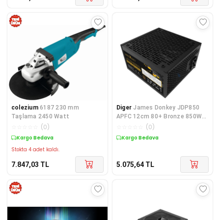
colezium
6187 230 mm
Diger
James Donkey JDP850
Taşlama 2450 Watt
APFC 12cm 80+ Bronze 850W
PSU Güç Kaynağı
☆
☆
☆
☆
☆
(
0
)
☆
☆
☆
☆
☆
(
0
)
Kargo Bedava
Kargo Bedava
Stokta 4 adet kaldı.
7.847,03
TL
5.075,64
TL