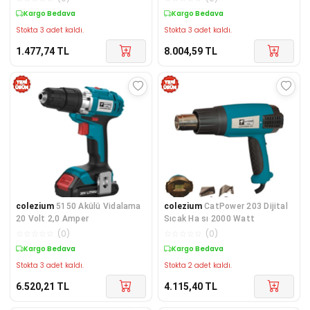
Kargo Bedava
Kargo Bedava
Stokta 3 adet kaldı.
Stokta 3 adet kaldı.
1.477,74
TL
8.004,59
TL
colezium
5150 Akülü Vidalama
colezium
CatPower 203 Dijital
20 Volt 2,0 Amper
Sıcak Ha sı 2000 Watt
☆
☆
☆
☆
☆
(
0
)
☆
☆
☆
☆
☆
(
0
)
Kargo Bedava
Kargo Bedava
Stokta 3 adet kaldı.
Stokta 2 adet kaldı.
6.520,21
TL
4.115,40
TL