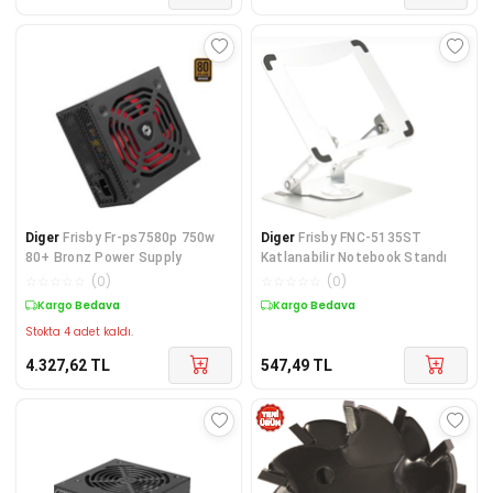
Diger
Frisby Fr-ps7580p 750w
Diger
Frisby FNC-5135ST
80+ Bronz Power Supply
Katlanabilir Notebook Standı
☆
☆
☆
☆
☆
(
0
)
☆
☆
☆
☆
☆
(
0
)
Kargo Bedava
Kargo Bedava
Stokta 4 adet kaldı.
4.327,62
TL
547,49
TL