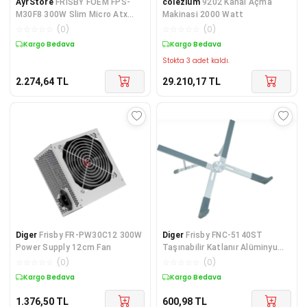
AyrStore
FRISBY FOEM FPS-
colezium
9202 Kanal Açma
M30F8 300W Slim Micro Atx
Makinasi 2000 Watt
Power Supply
☆
☆
☆
☆
☆
(
0
)
☆
☆
☆
☆
☆
(
0
)
Kargo Bedava
Kargo Bedava
Stokta 3 adet kaldı.
2.274,64
TL
29.210,17
TL
Diger
Frisby FR-PW30C12 300W
Diger
Frisby FNC-5140ST
Power Supply 12cm Fan
Taşınabilir Katlanır Alüminyum
Tablet-Notebook-
☆
☆
☆
☆
☆
(
0
)
☆
☆
☆
☆
☆
(
0
)
Kargo Bedava
Kargo Bedava
1.376,50
TL
600,98
TL