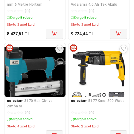
mm 6 Metre Hortum
Vidalama 4,0 Ah Tek Akülü
☆
☆
☆
☆
☆
(
0
)
☆
☆
☆
☆
☆
(
0
)
Kargo Bedava
Kargo Bedava
Stokta 3 adet kaldı.
Stokta 3 adet kaldı.
8.427,51
TL
9.724,44
TL
colezium
3170 Halı Çivi ve
colezium
5177 Kırıcı 800 Watt
Zımba sı
☆
☆
☆
☆
☆
(
0
)
☆
☆
☆
☆
☆
(
0
)
Kargo Bedava
Kargo Bedava
Stokta 4 adet kaldı.
Stokta 2 adet kaldı.