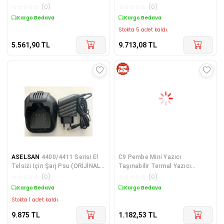
Aktif PFC, RGB, GAMING, ATX,
GAMING, ATX, Power Supply
☆
☆
☆
☆
☆
(
0
)
☆
☆
☆
☆
☆
(
0
)
Power Supply (PSU)
(PSU)
Kargo Bedava
Kargo Bedava
Stokta 5 adet kaldı.
5.561,90
TL
9.713,08
TL
ASELSAN
4400/4411 Serisi El
C9 Pembe Mini Yazıcı
Telsizi Için Şarj Psu (ORİJİNAL
Taşınabilir Termal Yazıcı
ADAPTÖR (PSU) Ve Tablası)
Kablosuz Bağlantı AP Kontrol
☆
☆
☆
☆
☆
(
0
)
☆
☆
☆
☆
☆
(
0
)
Cep Yazıcısı
Kargo Bedava
Kargo Bedava
Stokta 1 adet kaldı.
9.875
TL
1.182,53
TL