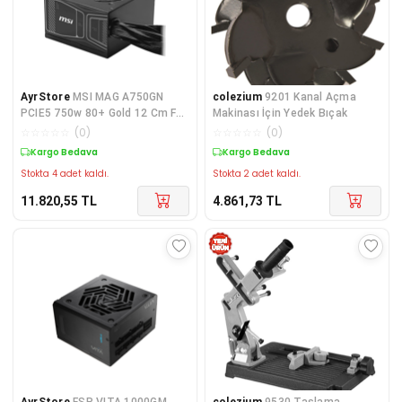
AyrStore
MSI MAG A750GN
colezium
9201 Kanal Açma
PCIE5 750w 80+ Gold 12 Cm Fan
Makinası İçin Yedek Bıçak
Power Supply
☆
☆
☆
☆
☆
(
0
)
☆
☆
☆
☆
☆
(
0
)
Kargo Bedava
Kargo Bedava
Stokta 4 adet kaldı.
Stokta 2 adet kaldı.
11.820,55
TL
4.861,73
TL
AyrStore
FSP VITA 1000GM,
colezium
9530 Taşlama