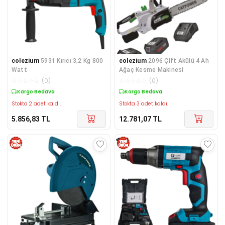
colezium
5931 Kırıcı 3,2 Kg 800
colezium
2096 Çift Akülü 4 Ah
Watt
Ağaç Kesme Makinesi
☆
☆
☆
☆
☆
(
0
)
☆
☆
☆
☆
☆
(
0
)
Kargo Bedava
Kargo Bedava
Stokta 2 adet kaldı.
Stokta 3 adet kaldı.
5.856,83
TL
12.781,07
TL