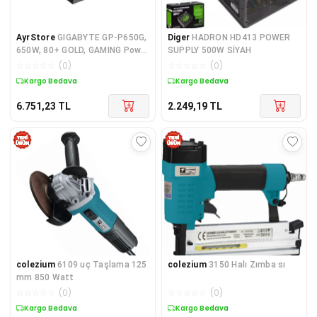
AyrStore
GIGABYTE GP-P650G,
Diger
HADRON HD413 POWER
650W, 80+ GOLD, GAMING Power
SUPPLY 500W SİYAH
Supply
☆
☆
☆
☆
☆
(
0
)
☆
☆
☆
☆
☆
(
0
)
Kargo Bedava
Kargo Bedava
6.751,23
TL
2.249,19
TL
colezium
6109 uç Taşlama 125
colezium
3150 Halı Zımba sı
mm 850 Watt
☆
☆
☆
☆
☆
(
0
)
☆
☆
☆
☆
☆
(
0
)
Kargo Bedava
Kargo Bedava