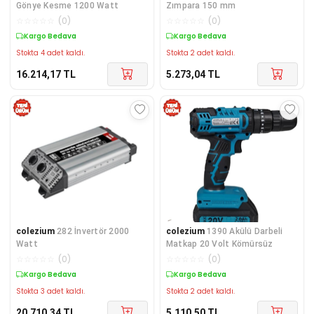
Gönye Kesme 1200 Watt
Zımpara 150 mm
☆
☆
☆
☆
☆
(
0
)
☆
☆
☆
☆
☆
(
0
)
Kargo Bedava
Kargo Bedava
Stokta 4 adet kaldı.
Stokta 2 adet kaldı.
16.214,17
TL
5.273,04
TL
colezium
282 İnvertör 2000
colezium
1390 Akülü Darbeli
Watt
Matkap 20 Volt Kömürsüz
☆
☆
☆
☆
☆
(
0
)
☆
☆
☆
☆
☆
(
0
)
Kargo Bedava
Kargo Bedava
Stokta 3 adet kaldı.
Stokta 2 adet kaldı.
20.710,34
TL
5.110,50
TL