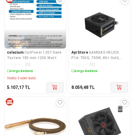
colezium
CatPower 1207 Daire
AyrStore
GAMDIAS HELIOS
Testere 185 mm 1250 Watt
P1A-750G, 750W, 80+ Gold,
Aktif PFC, GAMING, ATX, Power
☆
☆
☆
☆
☆
(
0
)
☆
☆
☆
☆
☆
(
0
)
Supply (PSU)
Kargo Bedava
Kargo Bedava
Stokta 3 adet kaldı.
5.107,17
TL
8.059,48
TL