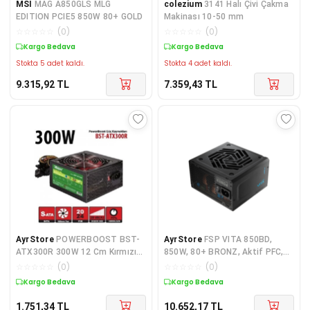
MSI
MAG A850GLS MLG
colezium
3141 Halı Çivi Çakma
EDITION PCIE5 850W 80+ GOLD
Makinası 10-50 mm
☆
☆
☆
☆
☆
(
0
)
☆
☆
☆
☆
☆
(
0
)
Kargo Bedava
Kargo Bedava
Stokta 5 adet kaldı.
Stokta 4 adet kaldı.
9.315,92
TL
7.359,43
TL
AyrStore
POWERBOOST BST-
AyrStore
FSP VITA 850BD,
ATX300R 300W 12 Cm Kırmızı
850W, 80+ BRONZ, Aktif PFC,
Fan Atx PSU RETAIL BOX
GAMING, ATX, Power Supply
☆
☆
☆
☆
☆
(
0
)
☆
☆
☆
☆
☆
(
0
)
(KUTULU)
(PSU)
Kargo Bedava
Kargo Bedava
1.751,34
TL
10.652,17
TL