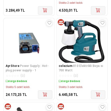
Stokta 2 adet kaldı.
3.284,49
TL
4.530,01
TL
AyrStore
Power Supply : Hot-
colezium
810 Elektrikli Boya sı
plug power supply - 1
700 Watt
☆
☆
☆
☆
☆
(
0
)
☆
☆
☆
☆
☆
(
0
)
Kargo Bedava
Kargo Bedava
Stokta 5 adet kaldı.
Stokta 3 adet kaldı.
24.173,25
TL
6.445,58
TL