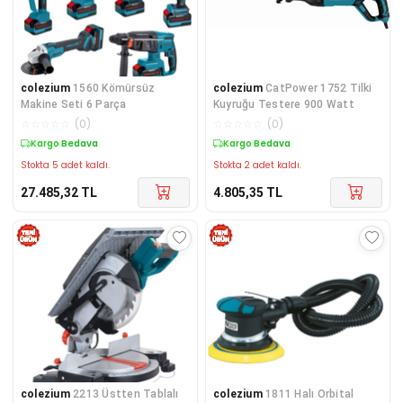
colezium
1560 Kömürsüz
colezium
CatPower 1752 Tilki
Makine Seti 6 Parça
Kuyruğu Testere 900 Watt
☆
☆
☆
☆
☆
(
0
)
☆
☆
☆
☆
☆
(
0
)
Kargo Bedava
Kargo Bedava
Stokta 5 adet kaldı.
Stokta 2 adet kaldı.
27.485,32
TL
4.805,35
TL
colezium
2213 Üstten Tablalı
colezium
1811 Halı Orbital