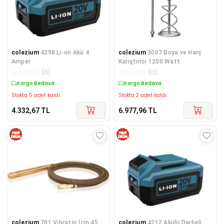
colezium
4298 Li-on Akü 4
colezium
3007 Boya ve Harç
Amper
Karıştırıcı 1200 Watt
☆
☆
☆
☆
☆
(
0
)
☆
☆
☆
☆
☆
(
0
)
Kargo Bedava
Kargo Bedava
Stokta 5 adet kaldı.
Stokta 2 adet kaldı.
4.332,67
TL
6.977,96
TL
colezium
701 Vibratör İçin 45
colezium
4212 Akülü Darbeli