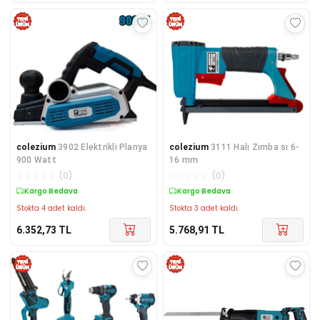
colezium
3902 Elektrikli Planya
colezium
3111 Halı Zımba sı 6-
900 Watt
16 mm
☆
☆
☆
☆
☆
(
0
)
☆
☆
☆
☆
☆
(
0
)
Kargo Bedava
Kargo Bedava
Stokta 4 adet kaldı.
Stokta 3 adet kaldı.
6.352,73
TL
5.768,91
TL