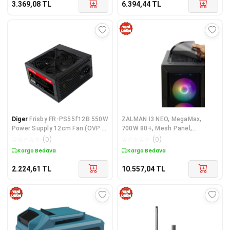
3.369,08
TL
6.394,44
TL
Diger
Frisby FR-PS55f12B 550W
ZALMAN I3 NEO, MegaMax,
Power Supply 12cm Fan (OVP -
700W 80+, Mesh Panel,
OCP - SCP ko
Tempered Glass, RGB, ATX
☆
☆
☆
☆
☆
(
0
)
☆
☆
☆
☆
☆
(
0
)
GAMING KASA
Kargo Bedava
Kargo Bedava
2.224,61
TL
10.557,04
TL