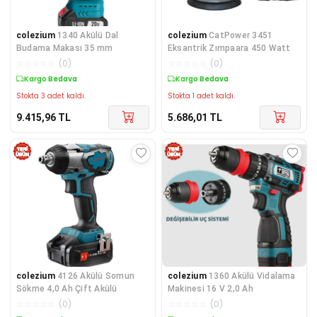
colezium
1340 Akülü Dal
colezium
CatPower 3451
Budama Makası 35 mm
Eksantrik Zımpaara 450 Watt
☆
☆
☆
☆
☆
(
0
)
☆
☆
☆
☆
☆
(
0
)
Kargo Bedava
Kargo Bedava
Stokta 3 adet kaldı.
Stokta 1 adet kaldı.
9.415,96
TL
5.686,01
TL
colezium
4126 Akülü Somun
colezium
1360 Akülü Vidalama
Sökme 4,0 Ah Çift Akülü
Makinesi 16 V 2,0 Ah
☆
☆
☆
☆
☆
(
0
)
☆
☆
☆
☆
☆
(
0
)