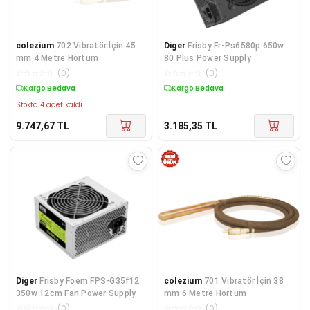
colezium
702 Vibratör İçin 45
Diger
Frisby Fr-Ps6580p 650w
mm 4 Metre Hortum
80 Plus Power Supply
☆
☆
☆
☆
☆
(
0
)
☆
☆
☆
☆
☆
(
0
)
Kargo Bedava
Kargo Bedava
Stokta 4 adet kaldı.
9.747,67
TL
3.185,35
TL
Diger
Frisby Foem FPS-G35f12
colezium
701 Vibratör İçin 38
350w 12cm Fan Power Supply
mm 6 Metre Hortum
☆
☆
☆
☆
☆
(
0
)
☆
☆
☆
☆
☆
(
0
)