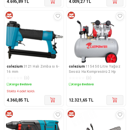
4.695,89
TL
4.009,27
TL
colezium
3121 Halı Zımba sı 6-
colezium
1154 50 Litre Yağsız
16 mm
Sessiz Ha Kompresörü 2 Hp
☆
☆
☆
☆
☆
(
0
)
☆
☆
☆
☆
☆
(
0
)
Kargo Bedava
Kargo Bedava
Stokta 4 adet kaldı.
4.360,85
TL
12.321,65
TL