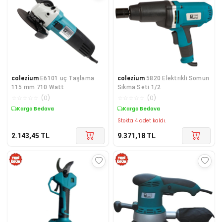
colezium
E6101 uç Taşlama
colezium
5820 Elektrikli Somun
115 mm 710 Watt
Sıkma Seti 1/2
☆
☆
☆
☆
☆
(
0
)
☆
☆
☆
☆
☆
(
0
)
Kargo Bedava
Kargo Bedava
Stokta 4 adet kaldı.
2.143,45
TL
9.371,18
TL