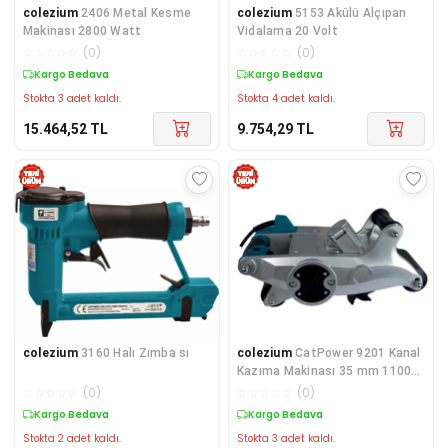
colezium
2406 Metal Kesme
colezium
5153 Akülü Alçıpan
Makinası 2800 Watt
Vidalama 20 Volt
☆
☆
☆
☆
☆
(
0
)
☆
☆
☆
☆
☆
(
0
)
Kargo Bedava
Kargo Bedava
Stokta 3 adet kaldı.
Stokta 4 adet kaldı.
15.464,52
TL
9.754,29
TL
colezium
3160 Halı Zımba sı
colezium
CatPower 9201 Kanal
Kazıma Makinası 35 mm 1100
Watt
☆
☆
☆
☆
☆
(
0
)
☆
☆
☆
☆
☆
(
0
)
Kargo Bedava
Kargo Bedava
Stokta 2 adet kaldı.
Stokta 3 adet kaldı.