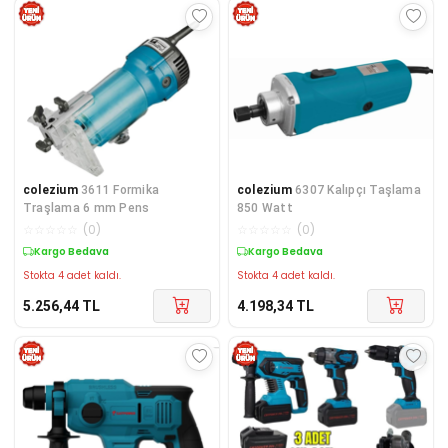
colezium
3611 Formika
colezium
6307 Kalıpçı Taşlama
Traşlama 6 mm Pens
850 Watt
☆
☆
☆
☆
☆
(
0
)
☆
☆
☆
☆
☆
(
0
)
Kargo Bedava
Kargo Bedava
Stokta 4 adet kaldı.
Stokta 4 adet kaldı.
5.256,44
TL
4.198,34
TL