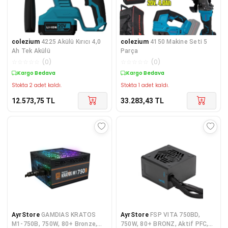
colezium
4225 Akülü Kırıcı 4,0
colezium
4150 Makine Seti 5
Ah Tek Akülü
Parça
☆
☆
☆
☆
☆
(
0
)
☆
☆
☆
☆
☆
(
0
)
Kargo Bedava
Kargo Bedava
Stokta 2 adet kaldı.
Stokta 1 adet kaldı.
12.573,75
TL
33.283,43
TL
AyrStore
GAMDIAS KRATOS
AyrStore
FSP VITA 750BD,
M1-750B, 750W, 80+ Bronze,
750W, 80+ BRONZ, Aktif PFC,