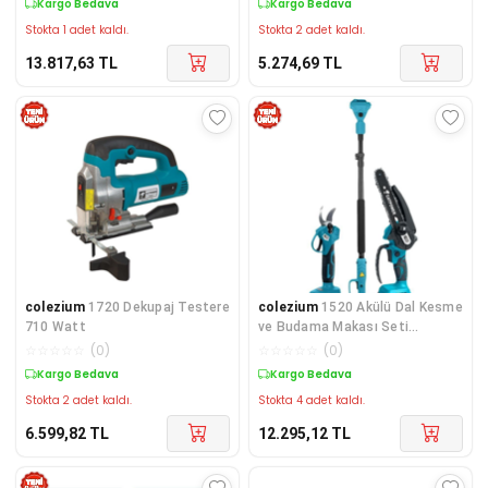
Kargo Bedava
Kargo Bedava
Stokta 1 adet kaldı.
Stokta 2 adet kaldı.
13.817,63
TL
5.274,69
TL
colezium
1720 Dekupaj Testere
colezium
1520 Akülü Dal Kesme
710 Watt
ve Budama Makası Seti
Teleskopik Saplı
☆
☆
☆
☆
☆
(
0
)
☆
☆
☆
☆
☆
(
0
)
Kargo Bedava
Kargo Bedava
Stokta 2 adet kaldı.
Stokta 4 adet kaldı.
6.599,82
TL
12.295,12
TL