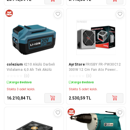
colezium
4210 Akülü Darbeli
AyrStore
FRISBY FR-PW30C12
Vidalama 4,0 Ah Tek Akülü
300W 12 Cm Fan Atx Power
Supply
☆
☆
☆
☆
☆
(
0
)
☆
☆
☆
☆
☆
(
0
)
Kargo Bedava
Kargo Bedava
Stokta 3 adet kaldı.
Stokta 5 adet kaldı.
16.210,84
TL
2.530,59
TL