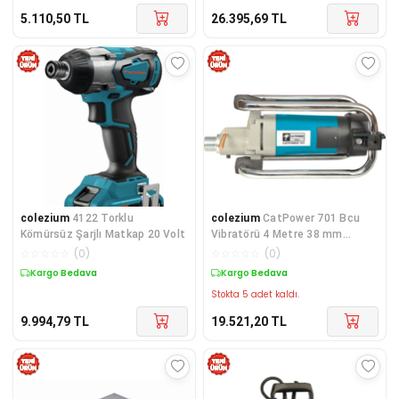
5.110,50
TL
26.395,69
TL
colezium
4122 Torklu
colezium
CatPower 701 Bcu
Kömürsüz Şarjlı Matkap 20 Volt
Vibratörü 4 Metre 38 mm
Hortumlu
☆
☆
☆
☆
☆
(
0
)
☆
☆
☆
☆
☆
(
0
)
Kargo Bedava
Kargo Bedava
Stokta 5 adet kaldı.
9.994,79
TL
19.521,20
TL