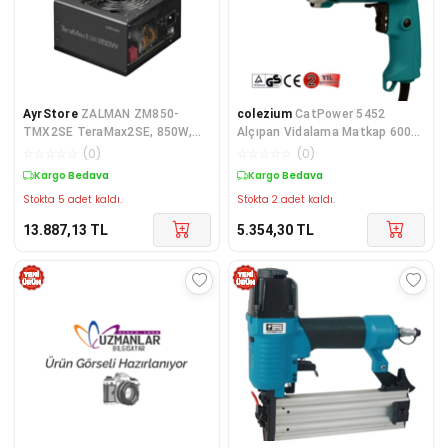
AyrStore
ZALMAN ZM850-
colezium
CatPower 5452
TMX2SE TeraMax2SE, 850W,
Alçıpan Vidalama Matkap 600
80Plus GOLD, ATX3.1, PCI5.1,
Watt
☆
☆
☆
☆
☆
(
0
)
☆
☆
☆
☆
☆
(
0
)
Full Modüler, Aktif PFC, GAMING,
Kargo Bedava
Kargo Bedava
Stokta 5 adet kaldı.
Stokta 2 adet kaldı.
13.887,13
TL
5.354,30
TL