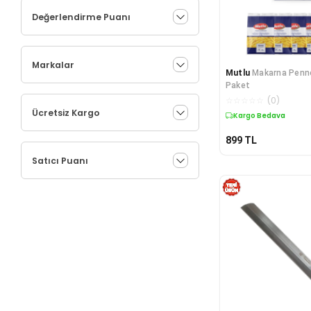
Değerlendirme Puanı
Markalar
Mutlu
Makarna Penne
Paket
☆
☆
☆
☆
☆
(
0
)
Ücretsiz Kargo
Kargo Bedava
899
TL
Satıcı Puanı