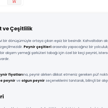
ve Çeşitlilik
zevi bir dönüşümüyle ortaya çıkan eşsiz bir besindir. Kahvaltıdan a
zgeçilmezidir.
Peynir çeşitleri
arasında yapacağınız bir yolculuk,
r bir akşam yemeği şarküteri tabağı için özel bir keçi peyniri, ister
ardır.
ynir fiyatları
na, peynir alırken dikkat etmeniz gereken püf nokt
e peynir
ve
olgun peynir
seçeneklerini tanıtarak, bilinçli bir a
ri