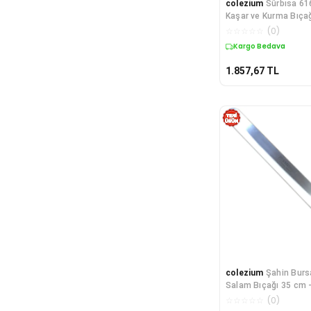
colezium
Sürbısa 61
Kaşar ve Kurma Bıça
☆
☆
☆
☆
☆
(
0
)
Kargo Bedava
1.857,67
TL
colezium
Şahin Bur
Salam Bıçağı 35 cm -
☆
☆
☆
☆
☆
(
0
)