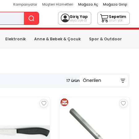
Kampanyalar
Müşteri Hizmetleri
Mağaza Aç
Mağaza Girişi
Giriş Yap
Sepetim
veya üye ol
ürün yok
Elektronik
Anne & Bebek & Çocuk
Spor & Outdoor
17
ürün