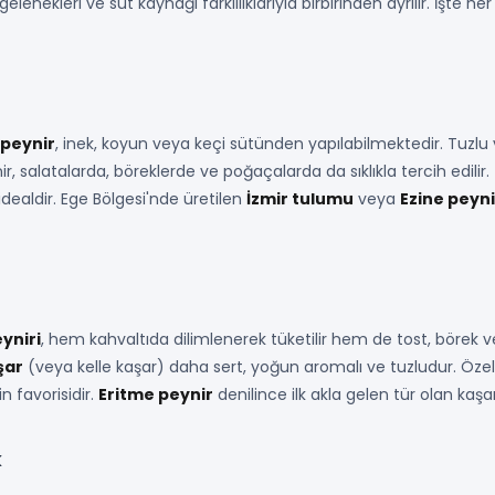
gelenekleri ve süt kaynağı farklılıklarıyla birbirinden ayrılır. İşte
peynir
, inek, koyun veya keçi sütünden yapılabilmektedir. Tuzlu
nir, salatalarda, böreklerde ve poğaçalarda da sıklıkla tercih edilir.
idealdir. Ege Bölgesi'nde üretilen
İzmir tulumu
veya
Ezine peyni
yniri
, hem kahvaltıda dilimlenerek tüketilir hem de tost, börek ve
şar
(veya kelle kaşar) daha sert, yoğun aromalı ve tuzludur. Özel
n favorisidir.
Eritme peynir
denilince ilk akla gelen tür olan kaş
k