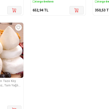
Kargo Bedava
Kargo B
652,94
TL
350,53
T
nin Taze Köy
sız, Tam Yağlı