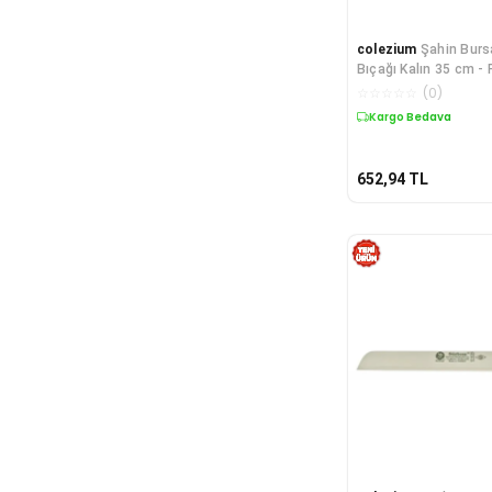
colezium
Şahin Burs
Bıçağı Kalın 35 cm - 
☆
☆
☆
☆
☆
(
0
)
Kargo Bedava
652,94
TL