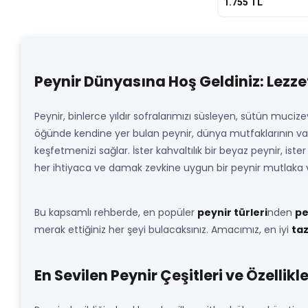
1.755
TL
Peynir Dünyasına Hoş Geldiniz: Lezzet 
Peynir, binlerce yıldır sofralarımızı süsleyen, sütün muci
öğünde kendine yer bulan peynir, dünya mutfaklarının va
keşfetmenizi sağlar. İster kahvaltılık bir beyaz peynir, iste
her ihtiyaca ve damak zevkine uygun bir peynir mutlaka v
Bu kapsamlı rehberde, en popüler
peynir türleri
nden
pe
merak ettiğiniz her şeyi bulacaksınız. Amacımız, en iyi
taz
En Sevilen Peynir Çeşitleri ve Özellikle