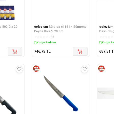
 500 G x 20
colezium
Sürbısa 61161 - Sürmene
colezium
Peynir Bıçağı 20 cm
Peynir Bı
☆
☆
☆
☆
☆
(
0
)
☆
☆
☆
☆
☆
Kargo Bedava
Kargo B
746,75
TL
687,51
T