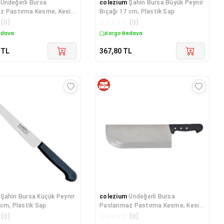
Ündeğerli Bursa
colezium
Şahin Bursa Büyük Peynir
z Pastırma Kesme, Kesim
Bıçağı 17 cm, Plastik Sap
 cm
(
0
)
☆
☆
☆
☆
☆
(
0
)
edava
Kargo Bedava
TL
367,80
TL
Şahin Bursa Küçük Peynir
colezium
Ündeğerli Bursa
 cm, Plastik Sap
Paslanmaz Pastırma Kesme, Kesim
Bıçağı 30 cm
(
0
)
☆
☆
☆
☆
☆
(
0
)