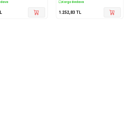
edava
Kargo Bedava
L
1.252,83
TL