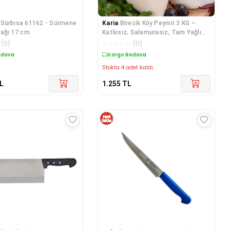
Sürbısa 61162 - Sürmene
Karia
Birecik Köy Peyniri 3 KG –
çağı 17 cm
Katkısız, Salamurasız, Tam Yağlı
Doğal
(
0
)
☆
☆
☆
☆
☆
(
0
)
edava
Kargo Bedava
Stokta 4 adet kaldı.
L
1.255
TL