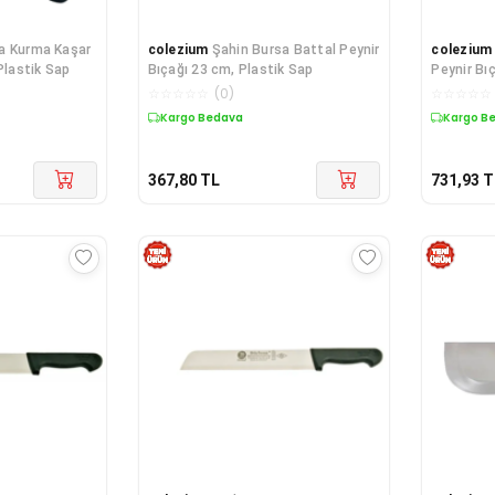
a Kurma Kaşar
colezium
Şahin Bursa Battal Peynir
colezium
Plastik Sap
Bıçağı 23 cm, Plastik Sap
Peynir Bı
☆
☆
☆
☆
☆
(
0
)
☆
☆
☆
☆
☆
Kargo Bedava
Kargo B
367,80
TL
731,93
T