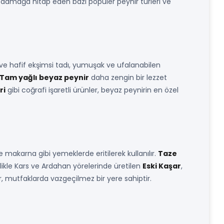
 her damağa hitap eden bazı popüler peynir türleri ve
 ve hafif ekşimsi tadı, yumuşak ve ufalanabilen
Tam yağlı beyaz peynir
daha zengin bir lezzet
ri
gibi coğrafi işaretli ürünler, beyaz peynirin en özel
 makarna gibi yemeklerde eritilerek kullanılır.
Taze
likle Kars ve Ardahan yörelerinde üretilen
Eski Kaşar
,
ar, mutfaklarda vazgeçilmez bir yere sahiptir.