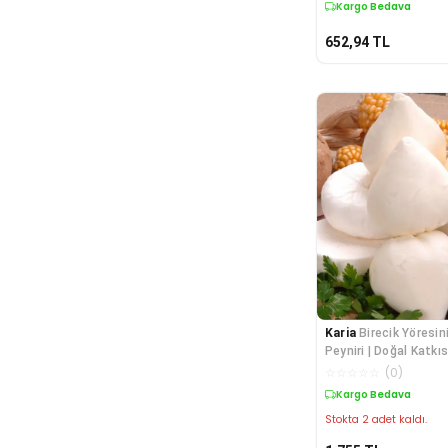
Kargo Bedava
652,94
TL
Karia
Birecik Yöresi
Peyniri | Doğal Katkı
İn
☆
☆
☆
☆
☆
(
0
)
Kargo Bedava
Stokta 2 adet kaldı.