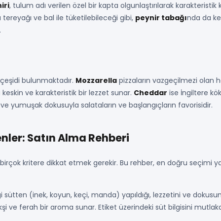
iri
, tulum adı verilen özel bir kapta olgunlaştırılarak karakterist
tereyağı ve bal ile tüketilebileceği gibi,
peynir tabağı
nda da ken
.
çeşidi bulunmaktadır.
Mozzarella
pizzaların vazgeçilmezi olan ha
a keskin ve karakteristik bir lezzet sunar.
Cheddar
ise İngiltere kö
ı ve yumuşak dokusuyla salataların ve başlangıçların favorisidir.
enler: Satın Alma Rehberi
, birçok kritere dikkat etmek gerekir. Bu rehber, en doğru seçimi
i sütten (inek, koyun, keçi, manda) yapıldığı, lezzetini ve dokusu
i ve ferah bir aroma sunar. Etiket üzerindeki süt bilgisini mutla