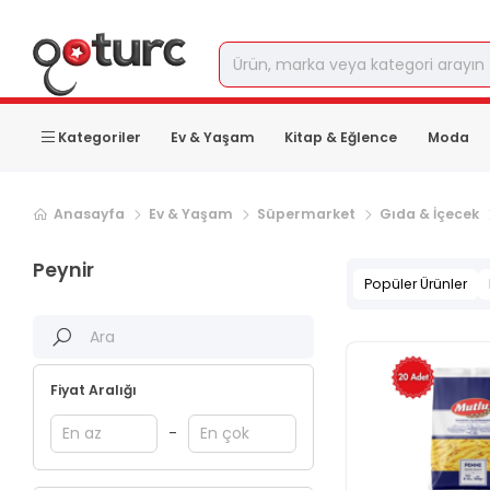
Kategoriler
Ev & Yaşam
Kitap & Eğlence
Moda
Anasayfa
Ev & Yaşam
Süpermarket
Gıda & İçecek
Peynir
Popüler Ürünler
Fiyat Aralığı
-