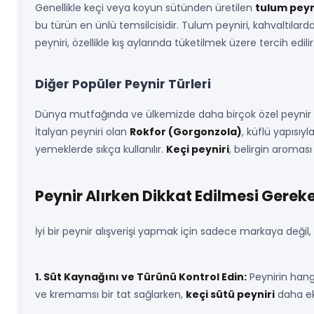
Genellikle keçi veya koyun sütünden üretilen
tulum peyn
bu türün en ünlü temsilcisidir. Tulum peyniri, kahvaltılarda 
peyniri, özellikle kış aylarında tüketilmek üzere tercih edilir
Diğer Popüler Peynir Türleri
Dünya mutfağında ve ülkemizde daha birçok özel peynir 
İtalyan peyniri olan
Rokfor (Gorgonzola)
, küflü yapısıyl
yemeklerde sıkça kullanılır.
Keçi peyniri
, belirgin aromas
Peynir Alırken Dikkat Edilmesi Gerek
İyi bir peynir alışverişi yapmak için sadece markaya değil
1. Süt Kaynağını ve Türünü Kontrol Edin:
Peynirin hang
ve kremamsı bir tat sağlarken,
keçi sütü peyniri
daha ekş