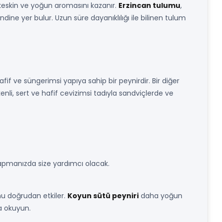
ik keskin ve yoğun aromasını kazanır.
Erzincan tulumu
,
dine yer bulur. Uzun süre dayanıklılığı ile bilinen tulum
fif ve süngerimsi yapıya sahip bir peynirdir. Bir diğer
kenli, sert ve hafif cevizimsi tadıyla sandviçlerde ve
 yapmanızda size yardımcı olacak.
nu doğrudan etkiler.
Koyun sütü peyniri
daha yoğun
ka okuyun.