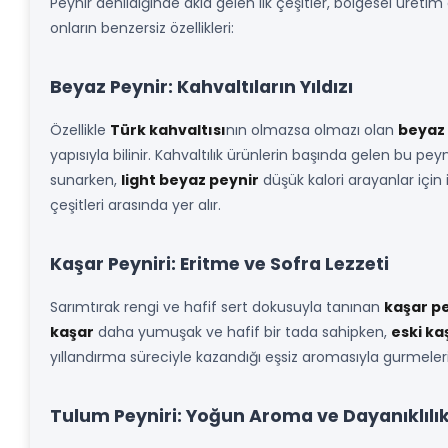
Peynir denildiğinde akla gelen ilk çeşitler, bölgesel üretim 
onların benzersiz özellikleri:
Beyaz Peynir: Kahvaltıların Yıldızı
Özellikle
Türk kahvaltısı
nın olmazsa olmazı olan
beyaz 
yapısıyla bilinir. Kahvaltılık ürünlerin başında gelen bu pey
sunarken,
light beyaz peynir
düşük kalori arayanlar için 
çeşitleri arasında yer alır.
Kaşar Peyniri: Eritme ve Sofra Lezzeti
Sarımtırak rengi ve hafif sert dokusuyla tanınan
kaşar pe
kaşar
daha yumuşak ve hafif bir tada sahipken,
eski ka
yıllandırma süreciyle kazandığı eşsiz aromasıyla gurmeleri
Tulum Peyniri: Yoğun Aroma ve Dayanıklılı