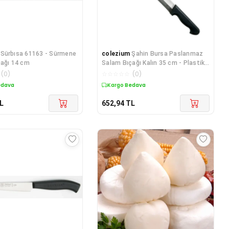
Sürbısa 61163 - Sürmene
colezium
Şahin Bursa Paslanmaz
çağı 14 cm
Salam Bıçağı Kalın 35 cm - Plastik
Sap
(
0
)
☆
☆
☆
☆
☆
(
0
)
edava
Kargo Bedava
L
652,94
TL