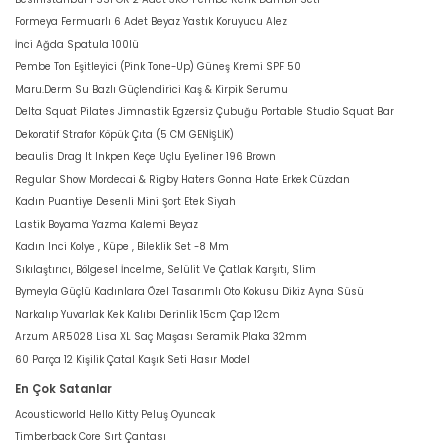
Formeya Fermuarlı 6 Adet Beyaz Yastık Koruyucu Alez
İnci Ağda Spatula 100lü
Pembe Ton Eşitleyici (Pink Tone-Up) Güneş Kremi SPF 50
Maru.Derm Su Bazlı Güçlendirici Kaş & Kirpik Serumu
Delta Squat Pilates Jimnastik Egzersiz Çubuğu Portable Studio Squat Bar
Dekoratif Strafor Köpük Çıta (5 CM GENİŞLİK)
beaulis Drag It Inkpen Keçe Uçlu Eyeliner 196 Brown
Regular Show Mordecai & Rigby Haters Gonna Hate Erkek Cüzdan
Kadın Puantiye Desenli Mini Şort Etek Siyah
Lastik Boyama Yazma Kalemi Beyaz
Kadın Inci Kolye , Küpe , Bileklik Set -8 Mm
Sıkılaştırıcı, Bölgesel İncelme, Selülit Ve Çatlak Karşıtı, Slim
Bymeyla Güçlü Kadınlara Özel Tasarımlı Oto Kokusu Dikiz Ayna Süsü
Narkalıp Yuvarlak Kek Kalıbı Derinlik 15cm Çap 12cm
Arzum AR5028 Lisa XL Saç Maşası Seramik Plaka 32mm
60 Parça 12 Kişilik Çatal Kaşık Seti Hasır Model
En Çok Satanlar
Acousticworld Hello Kitty Peluş Oyuncak
Timberback Core Sırt Çantası