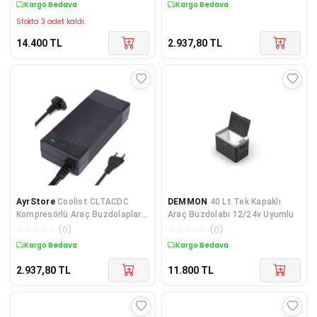
Kargo Bedava
Kargo Bedava
Stokta 3 adet kaldı.
14.400
TL
2.937,80
TL
AyrStore
Coolist CLTACDC
DEMMON
40 Lt Tek Kapaklı
Kompresörlü Araç Buzdolapları
Araç Buzdolabı 12/24v Uyumlu
İçin 220Volt/12Volt 6,0Ah
☆
☆
☆
☆
☆
(
0
)
☆
☆
☆
☆
☆
(
0
)
Dönüştürücü Ada
Kargo Bedava
Kargo Bedava
2.937,80
TL
11.800
TL