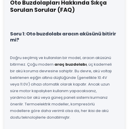
Oto Buzdolapları Hakkında Sıkça
Sorulan Sorular (FAQ)
Soru 1: Oto buzdolabı aracın aküsünü bitirir
mi?
Doğru seçilmiş ve kullanılan bir model, aracın aküsünü
bitirmez. Çoğu modern
araç buzdolabı
, üç kademeli
bir akü koruma devresine sahiptir. Bu devre, akü voltajı
belirlenen eşiğin altına düştüğünde (genellikle 10.4V
veya 11.0V) cihazı otomatik olarak kapatır. Ancak uzun
süre motor kapalıyken kullanım yapacaksanız,
yardımcı bir akü veya güneş paneli sistemi kurmanız
önerilir. Termoelektrik modeller, kompresörlü
modellere göre daha verimli olsa da, her ikisi de akü
dostu teknolojilerle donatılmıştır.