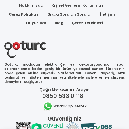
Hakkımızda
Kişisel Verilerin Korunması
Çerez Politikası
Sıkça Sorulan Sorular
İletişim
Duyurular
Blog
Çerez Tercihleri
Goturc, modadan elektroniğe, ev dekorasyonundan spor
ekipmanlarına kadar geniş bir ürün yelpazesi sunan Türkiye'nin
önde gelen online alışveriş platformudur. Güvenli alışveriş, hızlı
teslimat ve müşteri memnuniyeti ilkeleriyle sizlere en iyi alışveriş
deneyimini sağlıyoruz.
Çağrı Merkezimizi Arayın
0850 533 0 118
WhatsApp Destek
Güvenliğiniz