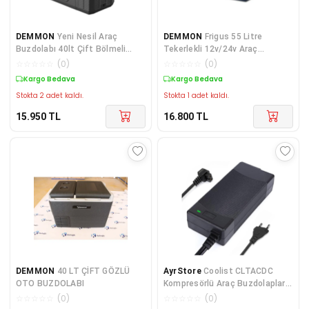
DEMMON
Yeni Nesil Araç
DEMMON
Frigus 55 Litre
Buzdolabı 40lt Çift Bölmeli
Tekerlekli 12v/24v Araç
12v-24v
Buzdolabı
☆
☆
☆
☆
☆
(
0
)
☆
☆
☆
☆
☆
(
0
)
Kargo Bedava
Kargo Bedava
Stokta 2 adet kaldı.
Stokta 1 adet kaldı.
15.950
TL
16.800
TL
DEMMON
40 LT ÇİFT GÖZLÜ
AyrStore
Coolist CLTACDC
OTO BUZDOLABI
Kompresörlü Araç Buzdolapları
İçin 220Volt/12Volt 6,0Ah
☆
☆
☆
☆
☆
(
0
)
☆
☆
☆
☆
☆
(
0
)
Dönüştürücü Ada