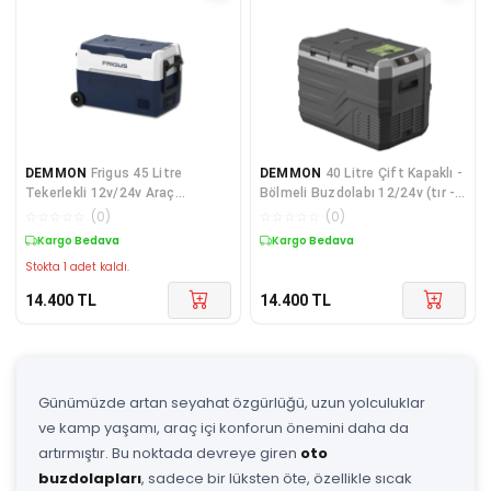
DEMMON
Frigus 45 Litre
DEMMON
40 Litre Çift Kapaklı -
Tekerlekli 12v/24v Araç
Bölmeli Buzdolabı 12/24v (tır -
Buzdolabı
Kamyon - Karavan - Otomobil)
☆
☆
☆
☆
☆
(
0
)
☆
☆
☆
☆
☆
(
0
)
Kargo Bedava
Kargo Bedava
Stokta 1 adet kaldı.
14.400
TL
14.400
TL
Günümüzde artan seyahat özgürlüğü, uzun yolculuklar
ve kamp yaşamı, araç içi konforun önemini daha da
artırmıştır. Bu noktada devreye giren
oto
buzdolapları
, sadece bir lüksten öte, özellikle sıcak