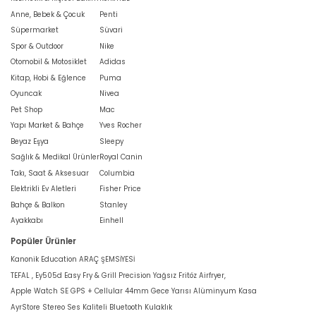
Anne, Bebek & Çocuk
Penti
Süpermarket
Süvari
Spor & Outdoor
Nike
Otomobil & Motosiklet
Adidas
Kitap, Hobi & Eğlence
Puma
Oyuncak
Nivea
Pet Shop
Mac
Yapı Market & Bahçe
Yves Rocher
Beyaz Eşya
Sleepy
Sağlık & Medikal Ürünler
Royal Canin
Takı, Saat & Aksesuar
Columbia
Elektrikli Ev Aletleri
Fisher Price
Bahçe & Balkon
Stanley
Ayakkabı
Einhell
Popüler Ürünler
Kanonik Education ARAÇ ŞEMSİYESİ
TEFAL , Ey505d Easy Fry & Grill Precision Yağsız Fritöz Airfryer,
Apple Watch SE GPS + Cellular 44mm Gece Yarısı Alüminyum Kasa
AyrStore Stereo Ses Kaliteli Bluetooth Kulaklık