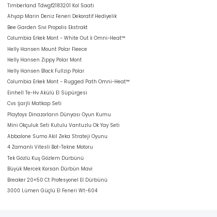
Timberland Tdwgf2183201 Kol Saati
Ahşap Marin Deniz Feneri Dekoratif Hediyelik
Bee Garden Sivi Propolis Ekstrakt
Columbia Erkek Mont - White Out İi Omni-Heat™
Helly Hansen Mount Polar Fleece
Helly Hansen Zippy Polar Mont
Helly Hansen Block Fullzip Polar
Columbia Erkek Mont - Rugged Path Omni-Heat™
Einhell Te-Hv Akülü El Süpürgesi
Cvs Şarjli Matkap Seti
Playtoys Dinazorların Dünyası Oyun Kumu
Mini Okçuluk Seti Kutulu Vantuzlu Ok Yay Seti
Abbalone Sumo Akil Zeka Strateji Oyunu
4 Zamanlı Vitesli Bot-Tekne Motoru
Tek Gözlü Kuş Gözlem Dürbünü
Büyük Mercek Korsan Dürbün Mavi
Breaker 20×50 Ct Profesyonel El Dürbünü
3000 Lümen Güçlü El Feneri Wt-604