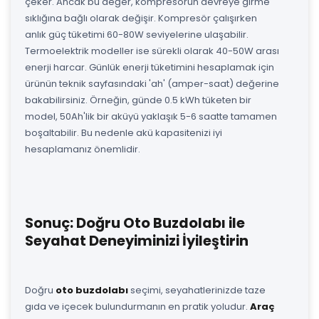
çeker. Ancak bu değer, kompresörün devreye girme
sıklığına bağlı olarak değişir. Kompresör çalışırken
anlık güç tüketimi 60-80W seviyelerine ulaşabilir.
Termoelektrik modeller ise sürekli olarak 40-50W arası
enerji harcar. Günlük enerji tüketimini hesaplamak için
ürünün teknik sayfasındaki 'ah' (amper-saat) değerine
bakabilirsiniz. Örneğin, günde 0.5 kWh tüketen bir
model, 50Ah'lik bir aküyü yaklaşık 5-6 saatte tamamen
boşaltabilir. Bu nedenle akü kapasitenizi iyi
hesaplamanız önemlidir.
Sonuç: Doğru Oto Buzdolabı ile
Seyahat Deneyiminizi İyileştirin
Doğru
oto buzdolabı
seçimi, seyahatlerinizde taze
gıda ve içecek bulundurmanın en pratik yoludur.
Araç