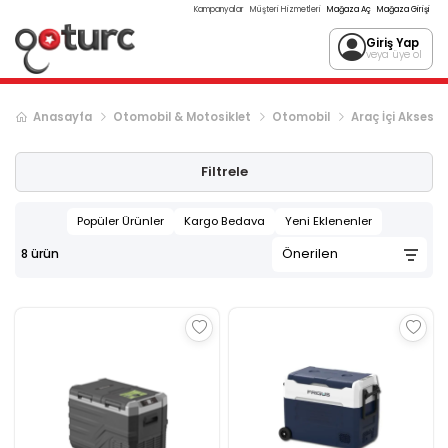
Kampanyalar
Müşteri Hizmetleri
Mağaza Aç
Mağaza Girişi
Giriş Yap
veya üye ol
Anasayfa
Otomobil & Motosiklet
Otomobil
Araç İçi Aksesua
Filtrele
Popüler Ürünler
Kargo Bedava
Yeni Eklenenler
8
ürün