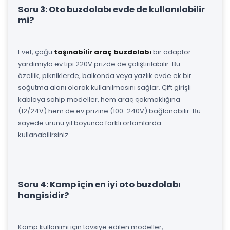
Soru 3: Oto buzdolabı evde de kullanılabilir
mi?
Evet, çoğu
taşınabilir araç buzdolabı
bir adaptör
yardımıyla ev tipi 220V prizde de çalıştırılabilir. Bu
özellik, pikniklerde, balkonda veya yazlık evde ek bir
soğutma alanı olarak kullanılmasını sağlar. Çift girişli
kabloya sahip modeller, hem araç çakmaklığına
(12/24V) hem de ev prizine (100-240V) bağlanabilir. Bu
sayede ürünü yıl boyunca farklı ortamlarda
kullanabilirsiniz.
Soru 4: Kamp için en iyi oto buzdolabı
hangisidir?
Kamp kullanımı için tavsiye edilen modeller,