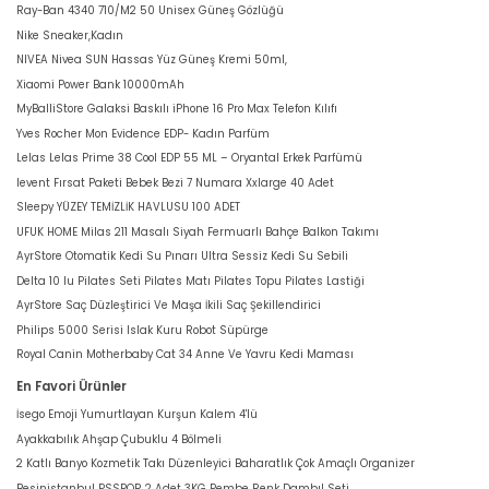
Ray-Ban 4340 710/M2 50 Unisex Güneş Gözlüğü
Nike Sneaker,Kadın
NIVEA Nivea SUN Hassas Yüz Güneş Kremi 50ml,
Xiaomi Power Bank 10000mAh
MyBalliStore Galaksi Baskılı iPhone 16 Pro Max Telefon Kılıfı
Yves Rocher Mon Evidence EDP- Kadın Parfüm
Lelas Lelas Prime 38 Cool EDP 55 ML – Oryantal Erkek Parfümü
levent Fırsat Paketi Bebek Bezi 7 Numara Xxlarge 40 Adet
Sleepy YÜZEY TEMİZLİK HAVLUSU 100 ADET
UFUK HOME Milas 211 Masalı Siyah Fermuarlı Bahçe Balkon Takımı
AyrStore Otomatik Kedi Su Pınarı Ultra Sessiz Kedi Su Sebili
Delta 10 lu Pilates Seti Pilates Matı Pilates Topu Pilates Lastiği
AyrStore Saç Düzleştirici Ve Maşa İkili Saç Şekillendirici
Philips 5000 Serisi Islak Kuru Robot Süpürge
Royal Canin Motherbaby Cat 34 Anne Ve Yavru Kedi Maması
En Favori Ürünler
İsego Emoji Yumurtlayan Kurşun Kalem 4'lü
Ayakkabılık Ahşap Çubuklu 4 Bölmeli
2 Katlı Banyo Kozmetik Takı Düzenleyici Baharatlık Çok Amaçlı Organizer
Besinistanbul PSSPOR 2 Adet 3KG Pembe Renk Dambıl Seti