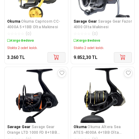
Okuma
Okuma Capricorn CC-
Savage Gear
Savage Gear Fazor
4000A 5+1BB Olta Makinesi
4000 Olta Makinesi
☆
☆
☆
☆
☆
(
0
)
☆
☆
☆
☆
☆
(
0
)
Kargo Bedava
Kargo Bedava
Stokta 2 adet kaldı.
Stokta 2 adet kaldı.
3.260
TL
9.852,30
TL
Savage Gear
Savage Gear
Okuma
Okuma Altera Sea
Orange LTD 1000 FD 8+1BB
ATES-4000A 4+1BB Olta
Olta Makinesi
Makinesi