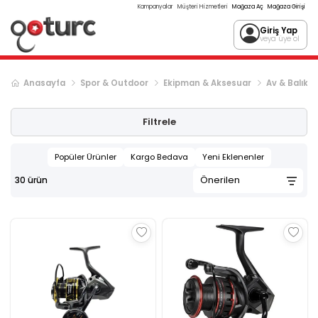
Kampanyalar
Müşteri Hizmetleri
Mağaza Aç
Mağaza Girişi
Giriş Yap
veya üye ol
Anasayfa
Spor & Outdoor
Ekipman & Aksesuar
Av & Balıkçıl
Filtrele
Popüler Ürünler
Kargo Bedava
Yeni Eklenenler
30
ürün