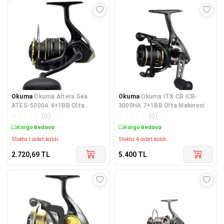
Okuma
Okuma Altera Sea
Okuma
Okuma ITX CB ICB-
ATES-5000A 4+1BB Olta
3000HA 7+1BB Olta Makinesi
Makinesi
☆
☆
☆
☆
☆
(
0
)
☆
☆
☆
☆
☆
(
0
)
Kargo Bedava
Kargo Bedava
Stokta 1 adet kaldı.
Stokta 4 adet kaldı.
2.720,69
TL
5.400
TL