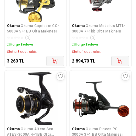
Okuma
Okuma Capricorn CC-
Okuma
Okuma Metolius MTL-
5000A 5+1BB Olta Makinesi
3000A 7+1bb Olta Makinesi
☆
☆
☆
☆
☆
(
0
)
☆
☆
☆
☆
☆
(
0
)
Kargo Bedava
Kargo Bedava
Stokta 3 adet kaldı.
Stokta 1 adet kaldı.
3.260
TL
2.894,70
TL
Okuma
Okuma Altera Sea
Okuma
Okuma Pisces PS-
ATES-3000A 4+1BB Olta
3000A 3+1 BB Olta Makinesi