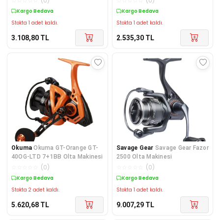
☆
☆
☆
☆
☆
(
0
)
☆
☆
☆
☆
☆
(
0
)
Kargo Bedava
Kargo Bedava
Stokta 1 adet kaldı.
Stokta 1 adet kaldı.
3.108,80
TL
2.535,30
TL
Okuma
Okuma GT-Orange GT-
Savage Gear
Savage Gear Fazor
40OG-LTD 7+1BB Olta Makinesi
2500 Olta Makinesi
☆
☆
☆
☆
☆
(
0
)
☆
☆
☆
☆
☆
(
0
)
Kargo Bedava
Kargo Bedava
Stokta 2 adet kaldı.
Stokta 1 adet kaldı.
5.620,68
TL
9.007,29
TL