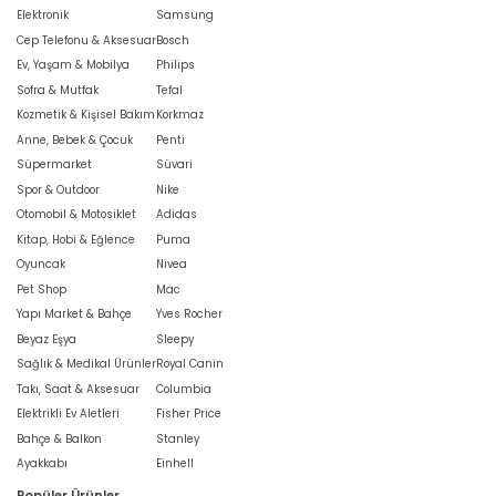
Elektronik
Samsung
Cep Telefonu & Aksesuar
Bosch
Ev, Yaşam & Mobilya
Philips
Sofra & Mutfak
Tefal
Kozmetik & Kişisel Bakım
Korkmaz
Anne, Bebek & Çocuk
Penti
Süpermarket
Süvari
Spor & Outdoor
Nike
Otomobil & Motosiklet
Adidas
Kitap, Hobi & Eğlence
Puma
Oyuncak
Nivea
Pet Shop
Mac
Yapı Market & Bahçe
Yves Rocher
Beyaz Eşya
Sleepy
Sağlık & Medikal Ürünler
Royal Canin
Takı, Saat & Aksesuar
Columbia
Elektrikli Ev Aletleri
Fisher Price
Bahçe & Balkon
Stanley
Ayakkabı
Einhell