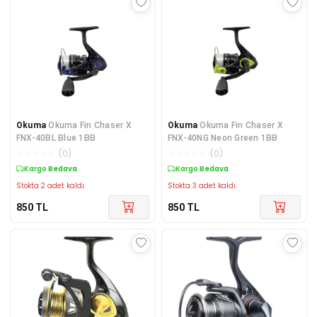
Okuma
Okuma Fin Chaser X
Okuma
Okuma Fin Chaser X
FNX-40BL Blue 1BB
FNX-40NG Neon Green 1BB
☆
☆
☆
☆
☆
(
0
)
☆
☆
☆
☆
☆
(
0
)
Kargo Bedava
Kargo Bedava
Stokta 2 adet kaldı.
Stokta 3 adet kaldı.
850
TL
850
TL