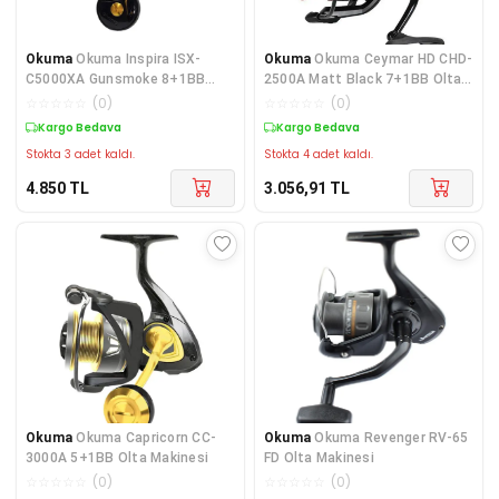
Okuma
Okuma Inspira ISX-
Okuma
Okuma Ceymar HD CHD-
C5000XA Gunsmoke 8+1BB
2500A Matt Black 7+1BB Olta
Olta Makinesi
Makinesi
☆
☆
☆
☆
☆
(
0
)
☆
☆
☆
☆
☆
(
0
)
Kargo Bedava
Kargo Bedava
Stokta 3 adet kaldı.
Stokta 4 adet kaldı.
4.850
TL
3.056,91
TL
Okuma
Okuma Capricorn CC-
Okuma
Okuma Revenger RV-65
3000A 5+1BB Olta Makinesi
FD Olta Makinesi
☆
☆
☆
☆
☆
(
0
)
☆
☆
☆
☆
☆
(
0
)