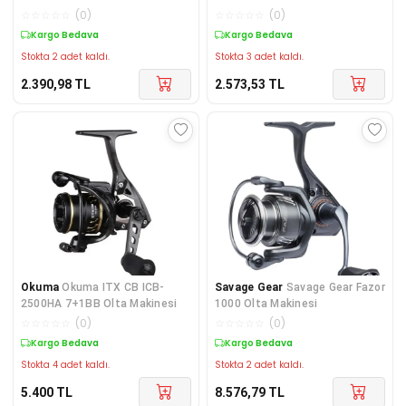
Makinesi
☆
☆
☆
☆
☆
(
0
)
☆
☆
☆
☆
☆
(
0
)
Kargo Bedava
Kargo Bedava
Stokta 2 adet kaldı.
Stokta 3 adet kaldı.
2.390,98
TL
2.573,53
TL
Okuma
Okuma ITX CB ICB-
Savage Gear
Savage Gear Fazor
2500HA 7+1BB Olta Makinesi
1000 Olta Makinesi
☆
☆
☆
☆
☆
(
0
)
☆
☆
☆
☆
☆
(
0
)
Kargo Bedava
Kargo Bedava
Stokta 4 adet kaldı.
Stokta 2 adet kaldı.
5.400
TL
8.576,79
TL