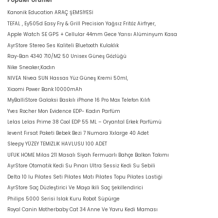
Popüler Ürünler
Kanonik Education ARAÇ ŞEMSİYESİ
TEFAL , Ey505d Easy Fry & Grill Precision Yağsız Fritöz Airfryer,
Apple Watch SE GPS + Cellular 44mm Gece Yarısı Alüminyum Kasa
AyrStore Stereo Ses Kaliteli Bluetooth Kulaklık
Ray-Ban 4340 710/M2 50 Unisex Güneş Gözlüğü
Nike Sneaker,Kadın
NIVEA Nivea SUN Hassas Yüz Güneş Kremi 50ml,
Xiaomi Power Bank 10000mAh
MyBalliStore Galaksi Baskılı iPhone 16 Pro Max Telefon Kılıfı
Yves Rocher Mon Evidence EDP- Kadın Parfüm
Lelas Lelas Prime 38 Cool EDP 55 ML – Oryantal Erkek Parfümü
levent Fırsat Paketi Bebek Bezi 7 Numara Xxlarge 40 Adet
Sleepy YÜZEY TEMİZLİK HAVLUSU 100 ADET
UFUK HOME Milas 211 Masalı Siyah Fermuarlı Bahçe Balkon Takımı
AyrStore Otomatik Kedi Su Pınarı Ultra Sessiz Kedi Su Sebili
Delta 10 lu Pilates Seti Pilates Matı Pilates Topu Pilates Lastiği
AyrStore Saç Düzleştirici Ve Maşa İkili Saç Şekillendirici
Philips 5000 Serisi Islak Kuru Robot Süpürge
Royal Canin Motherbaby Cat 34 Anne Ve Yavru Kedi Maması