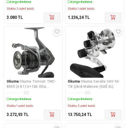
Kargo Bedava
Kargo Bedava
Stokta 3 adet kaldı.
Stokta 1 adet kaldı.
3.080
TL
1.236,24
TL
Okuma
Okuma Tomcat TMC-
Okuma
Okuma Cavalla CAV-5II-
8000 (4.8:1) 6+1bb Olta
TB Çıkrık Makinesi (SAĞ EL)
Makinesi
☆
☆
☆
☆
☆
(
0
)
☆
☆
☆
☆
☆
(
0
)
Kargo Bedava
Kargo Bedava
Stokta 1 adet kaldı.
Stokta 3 adet kaldı.
3.272,93
TL
13.750,24
TL