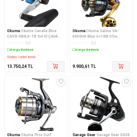
Okuma
Okuma Cavalla Blue
Okuma
Okuma Salina SA-
CAVB-5NIILX-TB Sol El Çıkrık
6000HA Blue 6+1BB Olta
Makinesi
Makinesi
☆
☆
☆
☆
☆
(
0
)
☆
☆
☆
☆
☆
(
0
)
Kargo Bedava
Kargo Bedava
Stokta 1 adet kaldı.
13.750,24
TL
9.900,61
TL
Okuma
Okuma Flite Surf
Savage Gear
Savage Gear SGS8