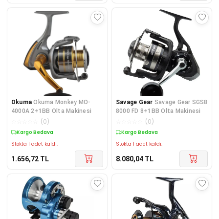
Okuma
Okuma Monkey MO-
Savage Gear
Savage Gear SGS8
4000A 2+1BB Olta Makinesi
8000 FD 8+1BB Olta Makinesi
☆
☆
☆
☆
☆
(
0
)
☆
☆
☆
☆
☆
(
0
)
Kargo Bedava
Kargo Bedava
Stokta 1 adet kaldı.
Stokta 1 adet kaldı.
1.656,72
TL
8.080,04
TL