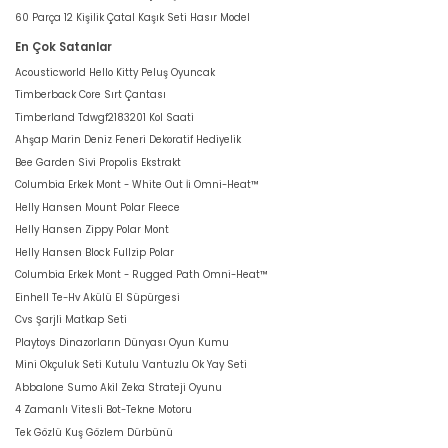
60 Parça 12 Kişilik Çatal Kaşık Seti Hasır Model
En Çok Satanlar
Acousticworld Hello Kitty Peluş Oyuncak
Timberback Core Sırt Çantası
Timberland Tdwgf2183201 Kol Saati
Ahşap Marin Deniz Feneri Dekoratif Hediyelik
Bee Garden Sivi Propolis Ekstrakt
Columbia Erkek Mont - White Out İi Omni-Heat™
Helly Hansen Mount Polar Fleece
Helly Hansen Zippy Polar Mont
Helly Hansen Block Fullzip Polar
Columbia Erkek Mont - Rugged Path Omni-Heat™
Einhell Te-Hv Akülü El Süpürgesi
Cvs Şarjli Matkap Seti
Playtoys Dinazorların Dünyası Oyun Kumu
Mini Okçuluk Seti Kutulu Vantuzlu Ok Yay Seti
Abbalone Sumo Akil Zeka Strateji Oyunu
4 Zamanlı Vitesli Bot-Tekne Motoru
Tek Gözlü Kuş Gözlem Dürbünü