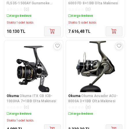
FLS35-1500AY Gunsmoke
6000 FD 8+1BB Olta Makinesi
9+1BB Olta Makinesi
☆
☆
☆
☆
☆
(
0
)
☆
☆
☆
☆
☆
(
0
)
Kargo Bedava
Kargo Bedava
Stokta 1 adet kaldı.
Stokta 5 adet kaldı.
10.130
TL
7.616,48
TL
Okuma
Okuma ITX CB ICB-
Okuma
Okuma Acuador ACU-
1000HA 7+1BB Olta Makinesi
8000A 3+1BB Olta Makinesi
☆
☆
☆
☆
☆
(
0
)
☆
☆
☆
☆
☆
(
0
)
Kargo Bedava
Kargo Bedava
Stokta 1 adet kaldı.