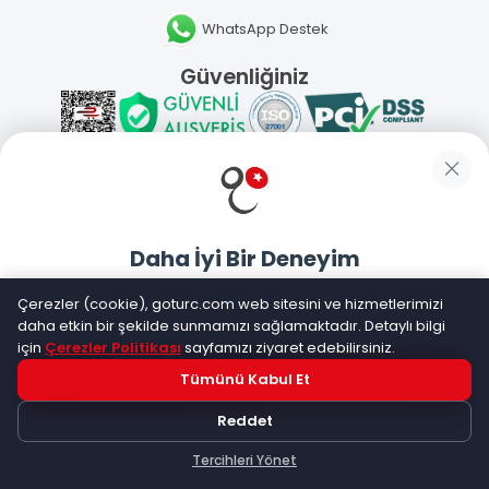
WhatsApp Destek
Güvenliğiniz
Sosyal Medya
Daha İyi Bir Deneyim
Mobil Uygulamalarımız
Goturc mobil uygulamasıyla daha hızlı ve kolay alışveriş
Çerezler (cookie), goturc.com web sitesini ve hizmetlerimizi
yapın
daha etkin bir şekilde sunmamızı sağlamaktadır. Detaylı bilgi
için
Çerezler Politikası
sayfamızı ziyaret edebilirsiniz.
Tümünü Kabul Et
Hemen Dene!
©
2026
Goturc – Her Zaman Daha İyisi Vardır
Reddet
Uygulama yüklüyse açılacak, değilse
Google Play
'e
yönlendirileceksiniz
Tercihleri Yönet
Keşfet
Kategoriler
Sepetim