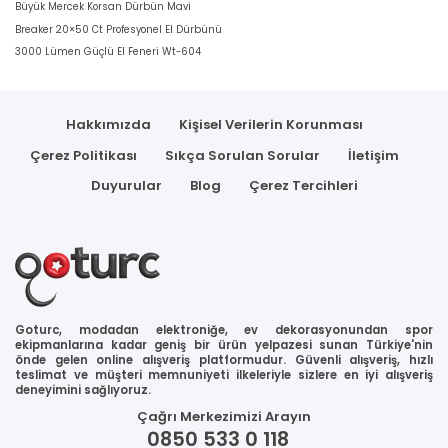
Büyük Mercek Korsan Dürbün Mavi
Breaker 20×50 Ct Profesyonel El Dürbünü
3000 Lümen Güçlü El Feneri Wt-604
Hakkımızda
Kişisel Verilerin Korunması
Çerez Politikası
Sıkça Sorulan Sorular
İletişim
Duyurular
Blog
Çerez Tercihleri
Goturc, modadan elektroniğe, ev dekorasyonundan spor
ekipmanlarına kadar geniş bir ürün yelpazesi sunan Türkiye'nin
önde gelen online alışveriş platformudur. Güvenli alışveriş, hızlı
teslimat ve müşteri memnuniyeti ilkeleriyle sizlere en iyi alışveriş
deneyimini sağlıyoruz.
Çağrı Merkezimizi Arayın
0850 533 0 118