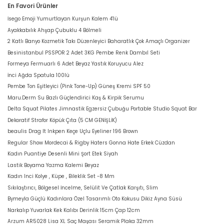
En Favori Ürünler
İsego Emoji Yumurtlayan Kurşun Kalem 4'lü
Ayakkabılık Ahşap Çubuklu 4 Bölmeli
2 Katlı Banyo Kozmetik Takı Düzenleyici Baharatlık Çok Amaçlı Organizer
Besinistanbul PSSPOR 2 Adet 3KG Pembe Renk Dambıl Seti
Formeya Fermuarlı 6 Adet Beyaz Yastık Koruyucu Alez
İnci Ağda Spatula 100lü
Pembe Ton Eşitleyici (Pink Tone-Up) Güneş Kremi SPF 50
Maru.Derm Su Bazlı Güçlendirici Kaş & Kirpik Serumu
Delta Squat Pilates Jimnastik Egzersiz Çubuğu Portable Studio Squat Bar
Dekoratif Strafor Köpük Çıta (5 CM GENİŞLİK)
beaulis Drag It Inkpen Keçe Uçlu Eyeliner 196 Brown
Regular Show Mordecai & Rigby Haters Gonna Hate Erkek Cüzdan
Kadın Puantiye Desenli Mini Şort Etek Siyah
Lastik Boyama Yazma Kalemi Beyaz
Kadın Inci Kolye , Küpe , Bileklik Set -8 Mm
Sıkılaştırıcı, Bölgesel İncelme, Selülit Ve Çatlak Karşıtı, Slim
Bymeyla Güçlü Kadınlara Özel Tasarımlı Oto Kokusu Dikiz Ayna Süsü
Narkalıp Yuvarlak Kek Kalıbı Derinlik 15cm Çap 12cm
Arzum AR5028 Lisa XL Saç Maşası Seramik Plaka 32mm