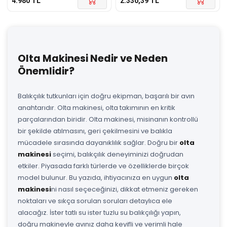
4.980
TL
2.330,39
TL
Olta Makinesi Nedir ve Neden
Önemlidir?
Balıkçılık tutkunları için doğru ekipman, başarılı bir avın
anahtarıdır. Olta makinesi, olta takımının en kritik
parçalarından biridir. Olta makinesi, misinanın kontrollü
bir şekilde atılmasını, geri çekilmesini ve balıkla
mücadele sırasında dayanıklılık sağlar. Doğru bir
olta
makinesi
seçimi, balıkçılık deneyiminizi doğrudan
etkiler. Piyasada farklı türlerde ve özelliklerde birçok
model bulunur. Bu yazıda, ihtiyacınıza en uygun
olta
makinesi
ni nasıl seçeceğinizi, dikkat etmeniz gereken
noktaları ve sıkça sorulan soruları detaylıca ele
alacağız. İster tatlı su ister tuzlu su balıkçılığı yapın,
doğru makineyle avınız daha keyifli ve verimli hale