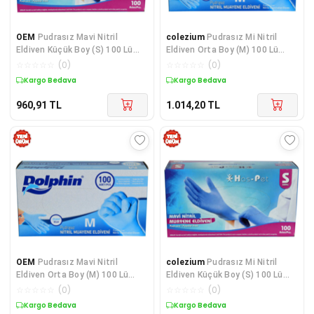
OEM
Pudrasız Mavi Nitril
colezium
Pudrasız Mi Nitril
Eldiven Küçük Boy (S) 100 Lü
Eldiven Orta Boy (M) 100 Lü
Paket
Paket
☆
☆
☆
☆
☆
(
0
)
☆
☆
☆
☆
☆
(
0
)
Kargo Bedava
Kargo Bedava
960,91
TL
1.014,20
TL
OEM
Pudrasız Mavi Nitril
colezium
Pudrasız Mi Nitril
Eldiven Orta Boy (M) 100 Lü
Eldiven Küçük Boy (S) 100 Lü
Paket
Paket
☆
☆
☆
☆
☆
(
0
)
☆
☆
☆
☆
☆
(
0
)
Kargo Bedava
Kargo Bedava