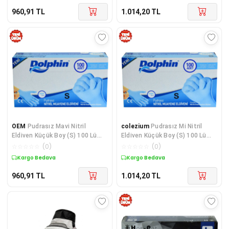
960,91
TL
1.014,20
TL
OEM
Pudrasız Mavi Nitril
colezium
Pudrasız Mi Nitril
Eldiven Küçük Boy (S) 100 Lü
Eldiven Küçük Boy (S) 100 Lü
Paket
Paket
☆
☆
☆
☆
☆
(
0
)
☆
☆
☆
☆
☆
(
0
)
Kargo Bedava
Kargo Bedava
960,91
TL
1.014,20
TL