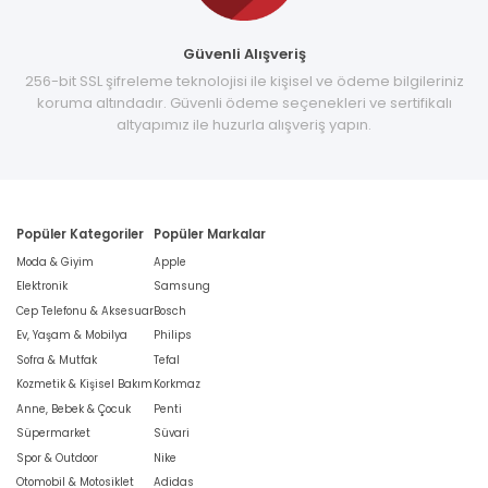
Güvenli Alışveriş
256-bit SSL şifreleme teknolojisi ile kişisel ve ödeme bilgileriniz
koruma altındadır. Güvenli ödeme seçenekleri ve sertifikalı
altyapımız ile huzurla alışveriş yapın.
Popüler Kategoriler
Popüler Markalar
Moda & Giyim
Apple
Elektronik
Samsung
Cep Telefonu & Aksesuar
Bosch
Ev, Yaşam & Mobilya
Philips
Sofra & Mutfak
Tefal
Kozmetik & Kişisel Bakım
Korkmaz
Anne, Bebek & Çocuk
Penti
Süpermarket
Süvari
Spor & Outdoor
Nike
Otomobil & Motosiklet
Adidas