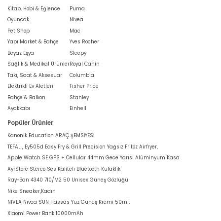
Kitap, Hobi & Eğlence
Puma
Oyuncak
Nivea
Pet Shop
Mac
Yapı Market & Bahçe
Yves Rocher
Beyaz Eşya
Sleepy
Sağlık & Medikal Ürünler
Royal Canin
Takı, Saat & Aksesuar
Columbia
Elektrikli Ev Aletleri
Fisher Price
Bahçe & Balkon
Stanley
Ayakkabı
Einhell
Popüler Ürünler
Kanonik Education ARAÇ ŞEMSİYESİ
TEFAL , Ey505d Easy Fry & Grill Precision Yağsız Fritöz Airfryer,
Apple Watch SE GPS + Cellular 44mm Gece Yarısı Alüminyum Kasa
AyrStore Stereo Ses Kaliteli Bluetooth Kulaklık
Ray-Ban 4340 710/M2 50 Unisex Güneş Gözlüğü
Nike Sneaker,Kadın
NIVEA Nivea SUN Hassas Yüz Güneş Kremi 50ml,
Xiaomi Power Bank 10000mAh