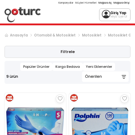
Kampanyalar
Müşteri Hizmetleri
Mağaza Aç
Mağaza Girişi
Giriş Yap
veya üye ol
Anasayfa
Otomobil & Motosiklet
Motosiklet
Motosiklet Gi
Filtrele
Popüler Ürünler
Kargo Bedava
Yeni Eklenenler
9
ürün