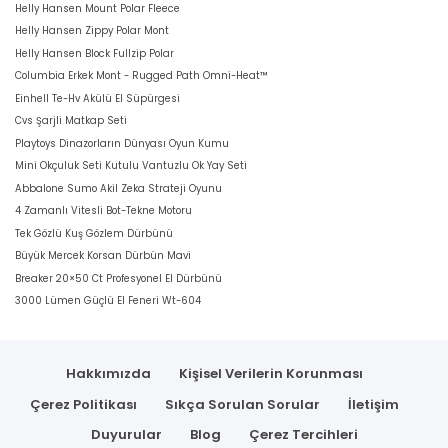
Helly Hansen Mount Polar Fleece
Helly Hansen Zippy Polar Mont
Helly Hansen Block Fullzip Polar
Columbia Erkek Mont - Rugged Path Omni-Heat™
Einhell Te-Hv Akülü El Süpürgesi
Cvs Şarjli Matkap Seti
Playtoys Dinazorların Dünyası Oyun Kumu
Mini Okçuluk Seti Kutulu Vantuzlu Ok Yay Seti
Abbalone Sumo Akil Zeka Strateji Oyunu
4 Zamanlı Vitesli Bot-Tekne Motoru
Tek Gözlü Kuş Gözlem Dürbünü
Büyük Mercek Korsan Dürbün Mavi
Breaker 20×50 Ct Profesyonel El Dürbünü
3000 Lümen Güçlü El Feneri Wt-604
Hakkımızda
Kişisel Verilerin Korunması
Çerez Politikası
Sıkça Sorulan Sorular
İletişim
Duyurular
Blog
Çerez Tercihleri