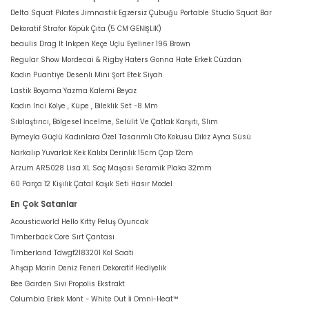
Delta Squat Pilates Jimnastik Egzersiz Çubuğu Portable Studio Squat Bar
Dekoratif Strafor Köpük Çıta (5 CM GENİŞLİK)
beaulis Drag It Inkpen Keçe Uçlu Eyeliner 196 Brown
Regular Show Mordecai & Rigby Haters Gonna Hate Erkek Cüzdan
Kadın Puantiye Desenli Mini Şort Etek Siyah
Lastik Boyama Yazma Kalemi Beyaz
Kadın Inci Kolye , Küpe , Bileklik Set -8 Mm
Sıkılaştırıcı, Bölgesel İncelme, Selülit Ve Çatlak Karşıtı, Slim
Bymeyla Güçlü Kadınlara Özel Tasarımlı Oto Kokusu Dikiz Ayna Süsü
Narkalıp Yuvarlak Kek Kalıbı Derinlik 15cm Çap 12cm
Arzum AR5028 Lisa XL Saç Maşası Seramik Plaka 32mm
60 Parça 12 Kişilik Çatal Kaşık Seti Hasır Model
En Çok Satanlar
Acousticworld Hello Kitty Peluş Oyuncak
Timberback Core Sırt Çantası
Timberland Tdwgf2183201 Kol Saati
Ahşap Marin Deniz Feneri Dekoratif Hediyelik
Bee Garden Sivi Propolis Ekstrakt
Columbia Erkek Mont - White Out İi Omni-Heat™