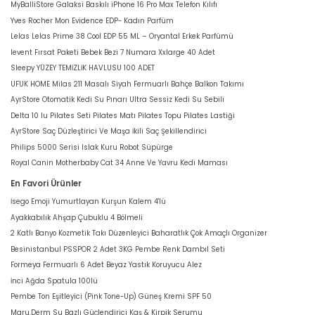
MyBalliStore Galaksi Baskılı iPhone 16 Pro Max Telefon Kılıfı
Yves Rocher Mon Evidence EDP- Kadın Parfüm
Lelas Lelas Prime 38 Cool EDP 55 ML – Oryantal Erkek Parfümü
levent Fırsat Paketi Bebek Bezi 7 Numara Xxlarge 40 Adet
Sleepy YÜZEY TEMİZLİK HAVLUSU 100 ADET
UFUK HOME Milas 211 Masalı Siyah Fermuarlı Bahçe Balkon Takımı
AyrStore Otomatik Kedi Su Pınarı Ultra Sessiz Kedi Su Sebili
Delta 10 lu Pilates Seti Pilates Matı Pilates Topu Pilates Lastiği
AyrStore Saç Düzleştirici Ve Maşa İkili Saç Şekillendirici
Philips 5000 Serisi Islak Kuru Robot Süpürge
Royal Canin Motherbaby Cat 34 Anne Ve Yavru Kedi Maması
En Favori Ürünler
İsego Emoji Yumurtlayan Kurşun Kalem 4'lü
Ayakkabılık Ahşap Çubuklu 4 Bölmeli
2 Katlı Banyo Kozmetik Takı Düzenleyici Baharatlık Çok Amaçlı Organizer
Besinistanbul PSSPOR 2 Adet 3KG Pembe Renk Dambıl Seti
Formeya Fermuarlı 6 Adet Beyaz Yastık Koruyucu Alez
İnci Ağda Spatula 100lü
Pembe Ton Eşitleyici (Pink Tone-Up) Güneş Kremi SPF 50
Maru.Derm Su Bazlı Güçlendirici Kaş & Kirpik Serumu