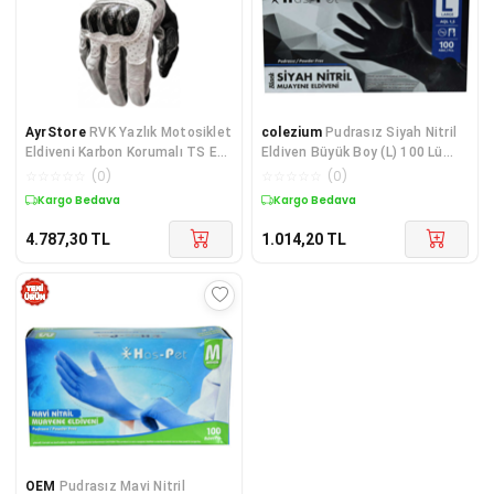
AyrStore
RVK Yazlık Motosiklet
colezium
Pudrasız Siyah Nitril
Eldiveni Karbon Korumalı TS EN
Eldiven Büyük Boy (L) 100 Lü
13594 Etiketli Dokunmatik
Paket
☆
☆
☆
☆
☆
(
0
)
☆
☆
☆
☆
☆
(
0
)
Ekran Uyumlu, L Be
Kargo Bedava
Kargo Bedava
4.787,30
TL
1.014,20
TL
OEM
Pudrasız Mavi Nitril