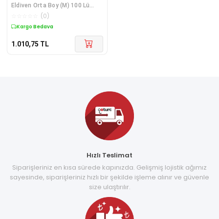
Eldiven Orta Boy (M) 100 Lü
Paket
☆
☆
☆
☆
☆
(
0
)
Kargo Bedava
1.010,75
TL
Hızlı Teslimat
Siparişleriniz en kısa sürede kapınızda. Gelişmiş lojistik ağımız
sayesinde, siparişleriniz hızlı bir şekilde işleme alınır ve güvenle
size ulaştırılır.