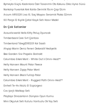
Bymeyla Güçlü Kadınlara Özel Tasarımlı Oto Kokusu Dikiz Ayna Süsü
Narkalıp Yuvarlak Kek Kalıbı Derinlik 15cm Çap 12cm
Arzum AR5028 Lisa XL Saç Maşası Seramik Plaka 32mm
60 Parça 12 Kişilik Çatal Kaşık Seti Hasır Model
En Çok Satanlar
Acousticworld Hello Kitty Peluş Oyuncak
Timberback Core Sırt Çantası
Timberland Tdwgf2183201 Kol Saati
Ahşap Marin Deniz Feneri Dekoratif Hediyelik
Bee Garden Sivi Propolis Ekstrakt
Columbia Erkek Mont - White Out İi Omni-Heat™
Helly Hansen Mount Polar Fleece
Helly Hansen Zippy Polar Mont
Helly Hansen Block Fullzip Polar
Columbia Erkek Mont - Rugged Path Omni-Heat™
Einhell Te-Hv Akülü El Süpürgesi
Cvs Şarjli Matkap Seti
Playtoys Dinazorların Dünyası Oyun Kumu
Mini Okçuluk Seti Kutulu Vantuzlu Ok Yay Seti