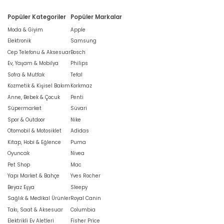
Popüler Kategoriler
Popüler Markalar
Moda & Giyim
Apple
Elektronik
Samsung
Cep Telefonu & Aksesuar
Bosch
Ev, Yaşam & Mobilya
Philips
Sofra & Mutfak
Tefal
Kozmetik & Kişisel Bakım
Korkmaz
Anne, Bebek & Çocuk
Penti
Süpermarket
Süvari
Spor & Outdoor
Nike
Otomobil & Motosiklet
Adidas
Kitap, Hobi & Eğlence
Puma
Oyuncak
Nivea
Pet Shop
Mac
Yapı Market & Bahçe
Yves Rocher
Beyaz Eşya
Sleepy
Sağlık & Medikal Ürünler
Royal Canin
Takı, Saat & Aksesuar
Columbia
Elektrikli Ev Aletleri
Fisher Price