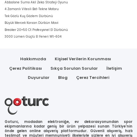
Abbalone Sumo Akil Zeka Strateji Oyunu
4 Zamanlı Vitesli Bot-Tekne Motoru
Tek Gözlü Kuş Gözlem Dürbünü
Büyük Mercek Korsan Dürbün Mavi
Breaker 20×50 Ct Profesyonel El Dürbünü
3000 Lümen Güçlü El Feneri Wt-604
Hakkımızda
Kişisel Verilerin Korunması
Çerez Politikası
Sıkça Sorulan Sorular
İletişim
Duyurular
Blog
Çerez Tercihleri
Goturc, modadan elektroniğe, ev dekorasyonundan spor
ekipmanlarına kadar geniş bir ürün yelpazesi sunan Türkiye'nin
önde gelen online alışveriş platformudur. Güvenli alışveriş, hızlı
teslimat ve müşteri memnuniyeti ilkeleriyle sizlere en iyi alışveriş