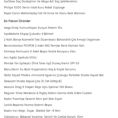
AyrStore Saç Düzleştirici Ve Maşa İkili Saç Şekillendirici
Philips 5000 Serisi Islak Kuru Robot Süpürge
Royal Canin Motherbaby Cat 34 Anne Ve Yavru Kedi Maması
En Favori Ürünler
İsego Emoji Yumurtlayan Kurşun Kalem 4'lü
Ayakkabılık Ahşap Çubuklu 4 Bölmeli
2 Katlı Banyo Kozmetik Takı Düzenleyici Baharatlık Çok Amaçlı Organizer
Besinistanbul PSSPOR 2 Adet 3KG Pembe Renk Dambıl Seti
Formeya Fermuarlı 6 Adet Beyaz Yastık Koruyucu Alez
İnci Ağda Spatula 100lü
Pembe Ton Eşitleyici (Pink Tone-Up) Güneş Kremi SPF 50
Maru.Derm Su Bazlı Güçlendirici Kaş & Kirpik Serumu
Delta Squat Pilates Jimnastik Egzersiz Çubuğu Portable Studio Squat Bar
Dekoratif Strafor Köpük Çıta (5 CM GENİŞLİK)
beaulis Drag It Inkpen Keçe Uçlu Eyeliner 196 Brown
Regular Show Mordecai & Rigby Haters Gonna Hate Erkek Cüzdan
Kadın Puantiye Desenli Mini Şort Etek Siyah
Lastik Boyama Yazma Kalemi Beyaz
Kadın Inci Kolye , Küpe , Bileklik Set -8 Mm
Sıkılaştırıcı, Bölgesel İncelme, Selülit Ve Çatlak Karşıtı, Slim