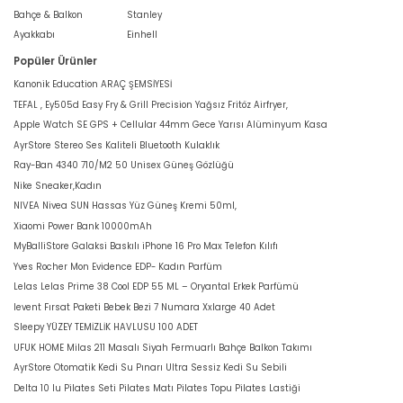
Bahçe & Balkon
Stanley
Ayakkabı
Einhell
Popüler Ürünler
Kanonik Education ARAÇ ŞEMSİYESİ
TEFAL , Ey505d Easy Fry & Grill Precision Yağsız Fritöz Airfryer,
Apple Watch SE GPS + Cellular 44mm Gece Yarısı Alüminyum Kasa
AyrStore Stereo Ses Kaliteli Bluetooth Kulaklık
Ray-Ban 4340 710/M2 50 Unisex Güneş Gözlüğü
Nike Sneaker,Kadın
NIVEA Nivea SUN Hassas Yüz Güneş Kremi 50ml,
Xiaomi Power Bank 10000mAh
MyBalliStore Galaksi Baskılı iPhone 16 Pro Max Telefon Kılıfı
Yves Rocher Mon Evidence EDP- Kadın Parfüm
Lelas Lelas Prime 38 Cool EDP 55 ML – Oryantal Erkek Parfümü
levent Fırsat Paketi Bebek Bezi 7 Numara Xxlarge 40 Adet
Sleepy YÜZEY TEMİZLİK HAVLUSU 100 ADET
UFUK HOME Milas 211 Masalı Siyah Fermuarlı Bahçe Balkon Takımı
AyrStore Otomatik Kedi Su Pınarı Ultra Sessiz Kedi Su Sebili
Delta 10 lu Pilates Seti Pilates Matı Pilates Topu Pilates Lastiği