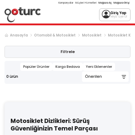
Kampanyalar
Müşteri Hizmetleri
Mağaza Aç
Mağaza Girişi
Giriş Yap
veya üye ol
Anasayfa
Otomobil & Motosiklet
Motosiklet
Motosiklet Ko
Filtrele
Popüler Ürünler
Kargo Bedava
Yeni Eklenenler
0
ürün
Motosiklet Dizlikleri: Sürüş
Güvenliğinizin Temel Parçası