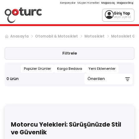
Kampanyalar
Müşteri Hizmetleri
Mağaza Aç
Mağaza Girişi
Giriş Yap
veya üye ol
Anasayfa
Otomobil & Motosiklet
Motosiklet
Motosiklet Gi
Filtrele
Popüler Ürünler
Kargo Bedava
Yeni Eklenenler
0
ürün
Motorcu Yelekleri: Sürüşünüzde Stil
ve Güvenlik