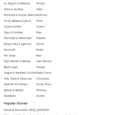
Ev, Yaşam & Mobilya
Philips
Sofra & Mutfak
Tefal
Kozmetik & Kişisel Bakım
Korkmaz
Anne, Bebek & Çocuk
Penti
Süpermarket
Süvari
Spor & Outdoor
Nike
Otomobil & Motosiklet
Adidas
Kitap, Hobi & Eğlence
Puma
Oyuncak
Nivea
Pet Shop
Mac
Yapı Market & Bahçe
Yves Rocher
Beyaz Eşya
Sleepy
Sağlık & Medikal Ürünler
Royal Canin
Takı, Saat & Aksesuar
Columbia
Elektrikli Ev Aletleri
Fisher Price
Bahçe & Balkon
Stanley
Ayakkabı
Einhell
Popüler Ürünler
Kanonik Education ARAÇ ŞEMSİYESİ