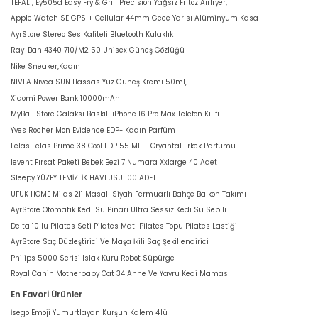
TEFAL , Ey505d Easy Fry & Grill Precision Yağsız Fritöz Airfryer,
Apple Watch SE GPS + Cellular 44mm Gece Yarısı Alüminyum Kasa
AyrStore Stereo Ses Kaliteli Bluetooth Kulaklık
Ray-Ban 4340 710/M2 50 Unisex Güneş Gözlüğü
Nike Sneaker,Kadın
NIVEA Nivea SUN Hassas Yüz Güneş Kremi 50ml,
Xiaomi Power Bank 10000mAh
MyBalliStore Galaksi Baskılı iPhone 16 Pro Max Telefon Kılıfı
Yves Rocher Mon Evidence EDP- Kadın Parfüm
Lelas Lelas Prime 38 Cool EDP 55 ML – Oryantal Erkek Parfümü
levent Fırsat Paketi Bebek Bezi 7 Numara Xxlarge 40 Adet
Sleepy YÜZEY TEMİZLİK HAVLUSU 100 ADET
UFUK HOME Milas 211 Masalı Siyah Fermuarlı Bahçe Balkon Takımı
AyrStore Otomatik Kedi Su Pınarı Ultra Sessiz Kedi Su Sebili
Delta 10 lu Pilates Seti Pilates Matı Pilates Topu Pilates Lastiği
AyrStore Saç Düzleştirici Ve Maşa İkili Saç Şekillendirici
Philips 5000 Serisi Islak Kuru Robot Süpürge
Royal Canin Motherbaby Cat 34 Anne Ve Yavru Kedi Maması
En Favori Ürünler
İsego Emoji Yumurtlayan Kurşun Kalem 4'lü