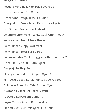
En Çok Satanlar
Acousticworld Hello Kitty Peluş Oyuncak
Timberback Core Sırt Çantası
Timberland Tdwgf2183201 Kol Saati
Ahşap Marin Deniz Feneri Dekoratif Hediyelik
Bee Garden Sivi Propolis Ekstrakt
Columbia Erkek Mont - White Out İi Omni-Heat™
Helly Hansen Mount Polar Fleece
Helly Hansen Zippy Polar Mont
Helly Hansen Block Fullzip Polar
Columbia Erkek Mont - Rugged Path Omni-Heat™
Einhell Te-Hv Akülü El Süpürgesi
Cvs Şarjli Matkap Seti
Playtoys Dinazorların Dünyası Oyun Kumu
Mini Okçuluk Seti Kutulu Vantuzlu Ok Yay Seti
Abbalone Sumo Akil Zeka Strateji Oyunu
4 Zamanlı Vitesli Bot-Tekne Motoru
Tek Gözlü Kuş Gözlem Dürbünü
Büyük Mercek Korsan Dürbün Mavi
Breaker 20×50 Ct Profesyonel El Dürbünü