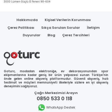
3000 Lümen Güçlü El Feneri Wt-604
Hakkımızda
Kişisel Verilerin Korunması
Çerez Politikası
Sıkça Sorulan Sorular
İletişim
Duyurular
Blog
Çerez Tercihleri
Goturc, modadan elektroniğe, ev dekorasyonundan spor
ekipmanlarına kadar geniş bir ürün yelpazesi sunan Türkiye'nin
önde gelen online alışveriş platformudur. Güvenli alışveriş, hızlı
teslimat ve müşteri memnuniyeti ilkeleriyle sizlere en iyi alışveriş
deneyimini sağlıyoruz.
Çağrı Merkezimizi Arayın
0850 533 0 118
WhatsApp Destek