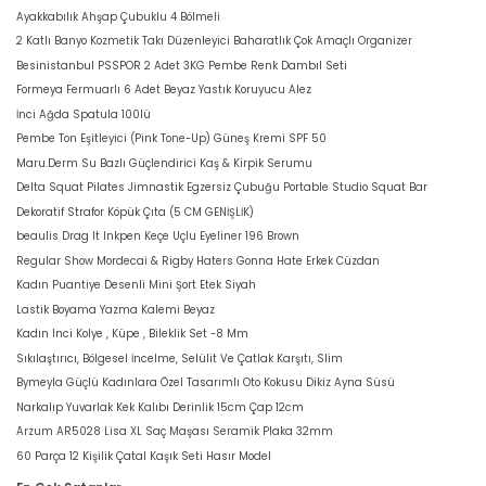
Ayakkabılık Ahşap Çubuklu 4 Bölmeli
2 Katlı Banyo Kozmetik Takı Düzenleyici Baharatlık Çok Amaçlı Organizer
Besinistanbul PSSPOR 2 Adet 3KG Pembe Renk Dambıl Seti
Formeya Fermuarlı 6 Adet Beyaz Yastık Koruyucu Alez
İnci Ağda Spatula 100lü
Pembe Ton Eşitleyici (Pink Tone-Up) Güneş Kremi SPF 50
Maru.Derm Su Bazlı Güçlendirici Kaş & Kirpik Serumu
Delta Squat Pilates Jimnastik Egzersiz Çubuğu Portable Studio Squat Bar
Dekoratif Strafor Köpük Çıta (5 CM GENİŞLİK)
beaulis Drag It Inkpen Keçe Uçlu Eyeliner 196 Brown
Regular Show Mordecai & Rigby Haters Gonna Hate Erkek Cüzdan
Kadın Puantiye Desenli Mini Şort Etek Siyah
Lastik Boyama Yazma Kalemi Beyaz
Kadın Inci Kolye , Küpe , Bileklik Set -8 Mm
Sıkılaştırıcı, Bölgesel İncelme, Selülit Ve Çatlak Karşıtı, Slim
Bymeyla Güçlü Kadınlara Özel Tasarımlı Oto Kokusu Dikiz Ayna Süsü
Narkalıp Yuvarlak Kek Kalıbı Derinlik 15cm Çap 12cm
Arzum AR5028 Lisa XL Saç Maşası Seramik Plaka 32mm
60 Parça 12 Kişilik Çatal Kaşık Seti Hasır Model