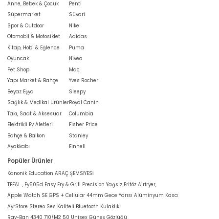
Anne, Bebek & Çocuk
Penti
Süpermarket
Süvari
Spor & Outdoor
Nike
Otomobil & Motosiklet
Adidas
Kitap, Hobi & Eğlence
Puma
Oyuncak
Nivea
Pet Shop
Mac
Yapı Market & Bahçe
Yves Rocher
Beyaz Eşya
Sleepy
Sağlık & Medikal Ürünler
Royal Canin
Takı, Saat & Aksesuar
Columbia
Elektrikli Ev Aletleri
Fisher Price
Bahçe & Balkon
Stanley
Ayakkabı
Einhell
Popüler Ürünler
Kanonik Education ARAÇ ŞEMSİYESİ
TEFAL , Ey505d Easy Fry & Grill Precision Yağsız Fritöz Airfryer,
Apple Watch SE GPS + Cellular 44mm Gece Yarısı Alüminyum Kasa
AyrStore Stereo Ses Kaliteli Bluetooth Kulaklık
Ray-Ban 4340 710/M2 50 Unisex Güneş Gözlüğü