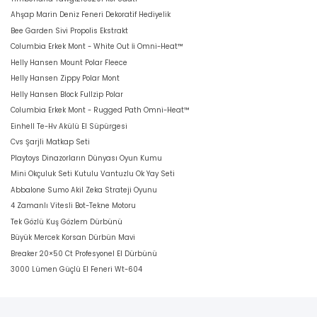
Ahşap Marin Deniz Feneri Dekoratif Hediyelik
Bee Garden Sivi Propolis Ekstrakt
Columbia Erkek Mont - White Out İi Omni-Heat™
Helly Hansen Mount Polar Fleece
Helly Hansen Zippy Polar Mont
Helly Hansen Block Fullzip Polar
Columbia Erkek Mont - Rugged Path Omni-Heat™
Einhell Te-Hv Akülü El Süpürgesi
Cvs Şarjli Matkap Seti
Playtoys Dinazorların Dünyası Oyun Kumu
Mini Okçuluk Seti Kutulu Vantuzlu Ok Yay Seti
Abbalone Sumo Akil Zeka Strateji Oyunu
4 Zamanlı Vitesli Bot-Tekne Motoru
Tek Gözlü Kuş Gözlem Dürbünü
Büyük Mercek Korsan Dürbün Mavi
Breaker 20×50 Ct Profesyonel El Dürbünü
3000 Lümen Güçlü El Feneri Wt-604