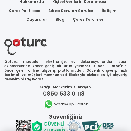
Hakkımızda
Kişisel Verilerin Korunması
Çerez Politikası
Sıkça Sorulan Sorular
İletişim
Duyurular
Blog
Çerez Tercihleri
Goturc, modadan elektroniğe, ev dekorasyonundan spor
ekipmanlarına kadar geniş bir ürün yelpazesi sunan Türkiye'nin
önde gelen online alışveriş platformudur. Güvenli alışveriş, hızlı
teslimat ve müşteri memnuniyeti ilkeleriyle sizlere en iyi alışveriş
deneyimini sağlıyoruz.
Çağrı Merkezimizi Arayın
0850 533 0 118
WhatsApp Destek
Güvenliğiniz