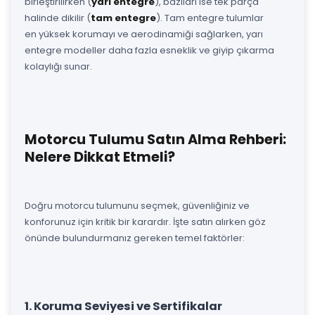
birleştirilirken (
yarı entegre
), bazıları ise tek parça
halinde dikilir (
tam entegre
). Tam entegre tulumlar
en yüksek korumayı ve aerodinamiği sağlarken, yarı
entegre modeller daha fazla esneklik ve giyip çıkarma
kolaylığı sunar.
Motorcu Tulumu Satın Alma Rehberi:
Nelere Dikkat Etmeli?
Doğru motorcu tulumunu seçmek, güvenliğiniz ve
konforunuz için kritik bir karardır. İşte satın alırken göz
önünde bulundurmanız gereken temel faktörler:
1. Koruma Seviyesi ve Sertifikalar