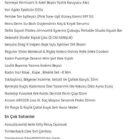
Formeya Fermuarlı 6 Adet Beyaz Yastık Koruyucu Alez
İnci Ağda Spatula 100lü
Pembe Ton Eşitleyici (Pink Tone-Up) Güneş Kremi SPF 50
Maru.Derm Su Bazlı Güçlendirici Kaş & Kirpik Serumu
Delta Squat Pilates Jimnastik Egzersiz Çubuğu Portable Studio Squat Bar
Dekoratif Strafor Köpük Çıta (5 CM GENİŞLİK)
beaulis Drag It Inkpen Keçe Uçlu Eyeliner 196 Brown
Regular Show Mordecai & Rigby Haters Gonna Hate Erkek Cüzdan
Kadın Puantiye Desenli Mini Şort Etek Siyah
Lastik Boyama Yazma Kalemi Beyaz
Kadın Inci Kolye , Küpe , Bileklik Set -8 Mm
Sıkılaştırıcı, Bölgesel İncelme, Selülit Ve Çatlak Karşıtı, Slim
Bymeyla Güçlü Kadınlara Özel Tasarımlı Oto Kokusu Dikiz Ayna Süsü
Narkalıp Yuvarlak Kek Kalıbı Derinlik 15cm Çap 12cm
Arzum AR5028 Lisa XL Saç Maşası Seramik Plaka 32mm
60 Parça 12 Kişilik Çatal Kaşık Seti Hasır Model
En Çok Satanlar
Acousticworld Hello Kitty Peluş Oyuncak
Timberback Core Sırt Çantası
Timberland Tdwgf2183201 Kol Saati