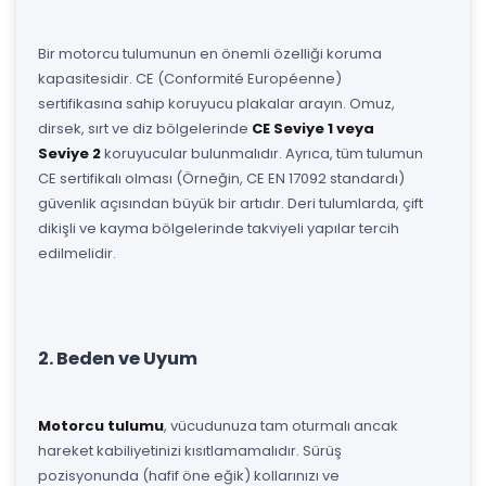
Bir motorcu tulumunun en önemli özelliği koruma
kapasitesidir. CE (Conformité Européenne)
sertifikasına sahip koruyucu plakalar arayın. Omuz,
dirsek, sırt ve diz bölgelerinde
CE Seviye 1 veya
Seviye 2
koruyucular bulunmalıdır. Ayrıca, tüm tulumun
CE sertifikalı olması (Örneğin, CE EN 17092 standardı)
güvenlik açısından büyük bir artıdır. Deri tulumlarda, çift
dikişli ve kayma bölgelerinde takviyeli yapılar tercih
edilmelidir.
2. Beden ve Uyum
Motorcu tulumu
, vücudunuza tam oturmalı ancak
hareket kabiliyetinizi kısıtlamamalıdır. Sürüş
pozisyonunda (hafif öne eğik) kollarınızı ve