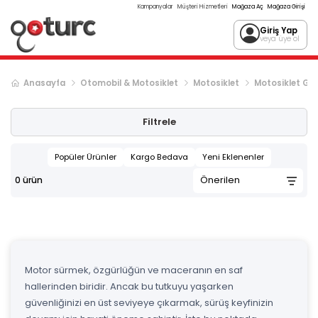
Kampanyalar
Müşteri Hizmetleri
Mağaza Aç
Mağaza Girişi
Giriş Yap
veya üye ol
Anasayfa
Otomobil & Motosiklet
Motosiklet
Motosiklet Gi
Filtrele
Popüler Ürünler
Kargo Bedava
Yeni Eklenenler
0
ürün
Motor sürmek, özgürlüğün ve maceranın en saf
hallerinden biridir. Ancak bu tutkuyu yaşarken
güvenliğinizi en üst seviyeye çıkarmak, sürüş keyfinizin