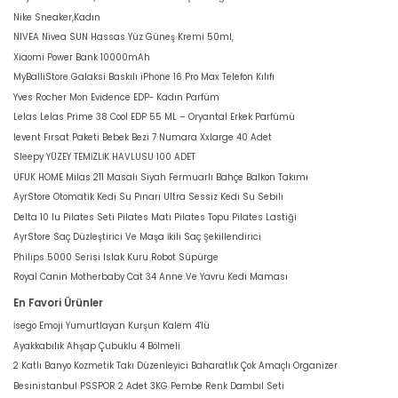
Nike Sneaker,Kadın
NIVEA Nivea SUN Hassas Yüz Güneş Kremi 50ml,
Xiaomi Power Bank 10000mAh
MyBalliStore Galaksi Baskılı iPhone 16 Pro Max Telefon Kılıfı
Yves Rocher Mon Evidence EDP- Kadın Parfüm
Lelas Lelas Prime 38 Cool EDP 55 ML – Oryantal Erkek Parfümü
levent Fırsat Paketi Bebek Bezi 7 Numara Xxlarge 40 Adet
Sleepy YÜZEY TEMİZLİK HAVLUSU 100 ADET
UFUK HOME Milas 211 Masalı Siyah Fermuarlı Bahçe Balkon Takımı
AyrStore Otomatik Kedi Su Pınarı Ultra Sessiz Kedi Su Sebili
Delta 10 lu Pilates Seti Pilates Matı Pilates Topu Pilates Lastiği
AyrStore Saç Düzleştirici Ve Maşa İkili Saç Şekillendirici
Philips 5000 Serisi Islak Kuru Robot Süpürge
Royal Canin Motherbaby Cat 34 Anne Ve Yavru Kedi Maması
En Favori Ürünler
İsego Emoji Yumurtlayan Kurşun Kalem 4'lü
Ayakkabılık Ahşap Çubuklu 4 Bölmeli
2 Katlı Banyo Kozmetik Takı Düzenleyici Baharatlık Çok Amaçlı Organizer
Besinistanbul PSSPOR 2 Adet 3KG Pembe Renk Dambıl Seti