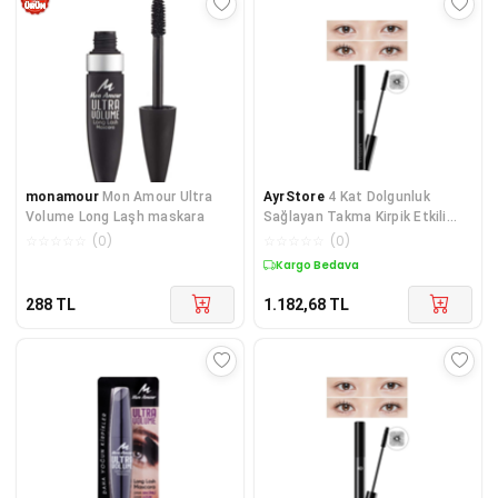
monamour
Mon Amour Ultra
AyrStore
4 Kat Dolgunluk
Volume Long Laşh maskara
Sağlayan Takma Kirpik Etkili
Maskara 4D Mascara
☆
☆
☆
☆
☆
(
0
)
☆
☆
☆
☆
☆
(
0
)
Kargo Bedava
288
TL
1.182,68
TL