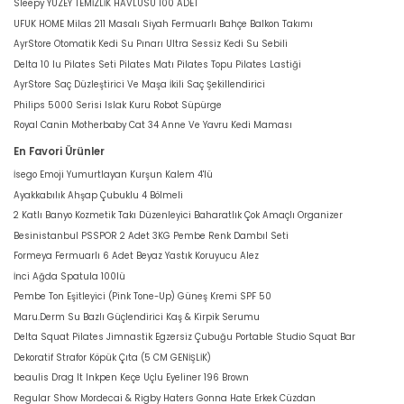
Sleepy YÜZEY TEMİZLİK HAVLUSU 100 ADET
UFUK HOME Milas 211 Masalı Siyah Fermuarlı Bahçe Balkon Takımı
AyrStore Otomatik Kedi Su Pınarı Ultra Sessiz Kedi Su Sebili
Delta 10 lu Pilates Seti Pilates Matı Pilates Topu Pilates Lastiği
AyrStore Saç Düzleştirici Ve Maşa İkili Saç Şekillendirici
Philips 5000 Serisi Islak Kuru Robot Süpürge
Royal Canin Motherbaby Cat 34 Anne Ve Yavru Kedi Maması
En Favori Ürünler
İsego Emoji Yumurtlayan Kurşun Kalem 4'lü
Ayakkabılık Ahşap Çubuklu 4 Bölmeli
2 Katlı Banyo Kozmetik Takı Düzenleyici Baharatlık Çok Amaçlı Organizer
Besinistanbul PSSPOR 2 Adet 3KG Pembe Renk Dambıl Seti
Formeya Fermuarlı 6 Adet Beyaz Yastık Koruyucu Alez
İnci Ağda Spatula 100lü
Pembe Ton Eşitleyici (Pink Tone-Up) Güneş Kremi SPF 50
Maru.Derm Su Bazlı Güçlendirici Kaş & Kirpik Serumu
Delta Squat Pilates Jimnastik Egzersiz Çubuğu Portable Studio Squat Bar
Dekoratif Strafor Köpük Çıta (5 CM GENİŞLİK)
beaulis Drag It Inkpen Keçe Uçlu Eyeliner 196 Brown
Regular Show Mordecai & Rigby Haters Gonna Hate Erkek Cüzdan