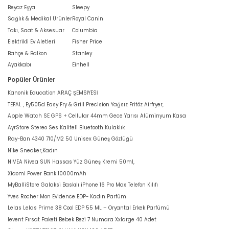
Beyaz Eşya
Sleepy
Sağlık & Medikal Ürünler
Royal Canin
Takı, Saat & Aksesuar
Columbia
Elektrikli Ev Aletleri
Fisher Price
Bahçe & Balkon
Stanley
Ayakkabı
Einhell
Popüler Ürünler
Kanonik Education ARAÇ ŞEMSİYESİ
TEFAL , Ey505d Easy Fry & Grill Precision Yağsız Fritöz Airfryer,
Apple Watch SE GPS + Cellular 44mm Gece Yarısı Alüminyum Kasa
AyrStore Stereo Ses Kaliteli Bluetooth Kulaklık
Ray-Ban 4340 710/M2 50 Unisex Güneş Gözlüğü
Nike Sneaker,Kadın
NIVEA Nivea SUN Hassas Yüz Güneş Kremi 50ml,
Xiaomi Power Bank 10000mAh
MyBalliStore Galaksi Baskılı iPhone 16 Pro Max Telefon Kılıfı
Yves Rocher Mon Evidence EDP- Kadın Parfüm
Lelas Lelas Prime 38 Cool EDP 55 ML – Oryantal Erkek Parfümü
levent Fırsat Paketi Bebek Bezi 7 Numara Xxlarge 40 Adet