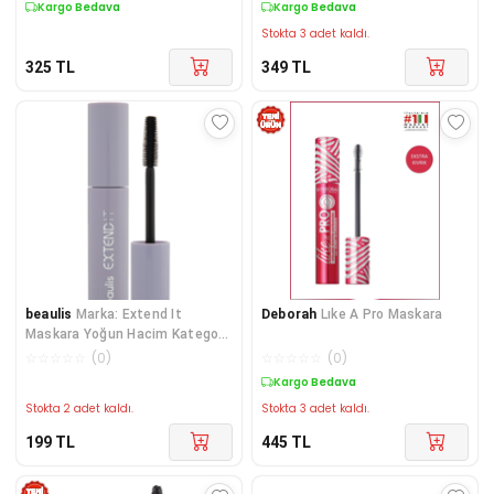
Kargo Bedava
Kargo Bedava
Stokta 3 adet kaldı.
325
TL
349
TL
beaulis
Marka: Extend It
Deborah
Lıke A Pro Maskara
Maskara Yoğun Hacim Kategori:
Maskara
☆
☆
☆
☆
☆
(
0
)
☆
☆
☆
☆
☆
(
0
)
Kargo Bedava
Stokta 2 adet kaldı.
Stokta 3 adet kaldı.
199
TL
445
TL