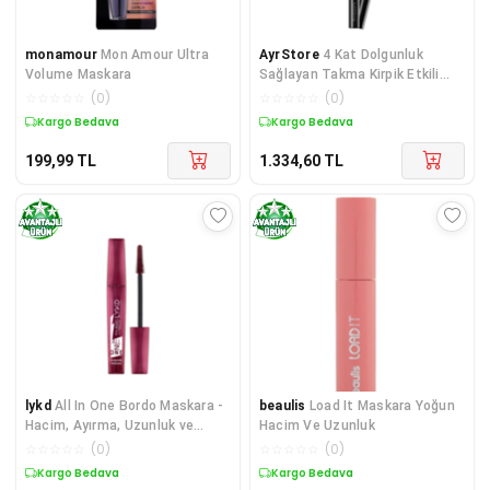
monamour
Mon Amour Ultra
AyrStore
4 Kat Dolgunluk
Volume Maskara
Sağlayan Takma Kirpik Etkili
Maskara 4D Mascara
☆
☆
☆
☆
☆
(
0
)
☆
☆
☆
☆
☆
(
0
)
Kargo Bedava
Kargo Bedava
199,99
TL
1.334,60
TL
lykd
All In One Bordo Maskara -
beaulis
Load It Maskara Yoğun
Hacim, Ayırma, Uzunluk ve
Hacim Ve Uzunluk
Kıvrım Veren Maskara
☆
☆
☆
☆
☆
(
0
)
☆
☆
☆
☆
☆
(
0
)
Kargo Bedava
Kargo Bedava