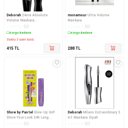
Deborah
24ore Absolute
monamour
Ultra Volume
Volume Maskara
Maskara
8009518108446
☆
☆
☆
☆
☆
(
0
)
☆
☆
☆
☆
☆
(
0
)
Kargo Bedava
Kargo Bedava
Stokta 3 adet kaldı.
415
TL
288
TL
Show by Pastel
Glow-Up Girl!
Deborah
Milano Extraordinary 5
Show Your Look 24h Long
in1 Maskara Siyah
Lasting Mascara (9ml)
☆
☆
☆
☆
☆
(
0
)
☆
☆
☆
☆
☆
(
0
)