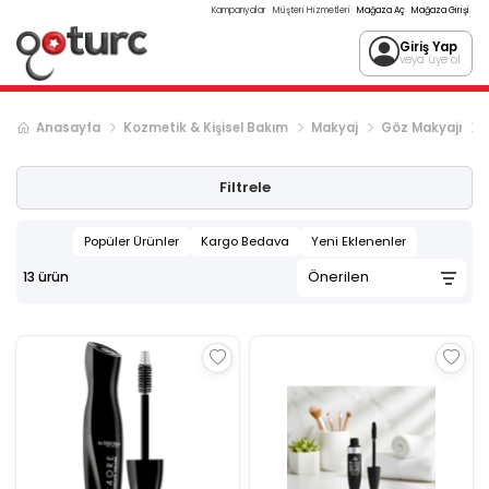
Kampanyalar
Müşteri Hizmetleri
Mağaza Aç
Mağaza Girişi
Giriş Yap
veya üye ol
Anasayfa
Kozmetik & Kişisel Bakım
Makyaj
Göz Makyajı
Filtrele
Popüler Ürünler
Kargo Bedava
Yeni Eklenenler
13
ürün