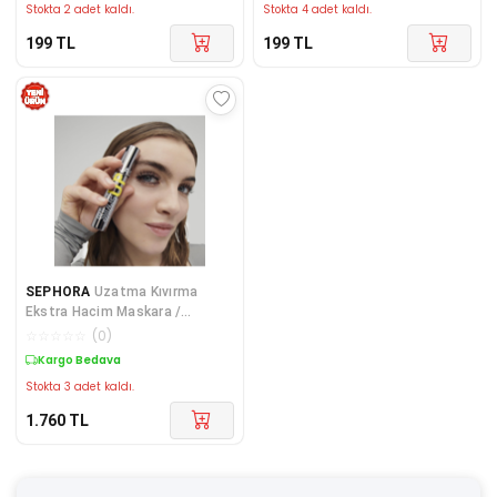
Stokta 2 adet kaldı.
Stokta 4 adet kaldı.
199
TL
199
TL
SEPHORA
Uzatma Kıvırma
Ekstra Hacim Maskara /
Cosmetologıst Collectıon
☆
☆
☆
☆
☆
(
0
)
Kargo Bedava
Stokta 3 adet kaldı.
1.760
TL