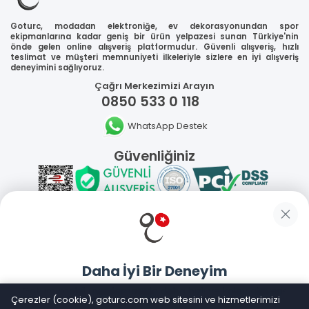
Goturc, modadan elektroniğe, ev dekorasyonundan spor
ekipmanlarına kadar geniş bir ürün yelpazesi sunan Türkiye'nin
önde gelen online alışveriş platformudur. Güvenli alışveriş, hızlı
teslimat ve müşteri memnuniyeti ilkeleriyle sizlere en iyi alışveriş
deneyimini sağlıyoruz.
Çağrı Merkezimizi Arayın
0850 533 0 118
WhatsApp Destek
Güvenliğiniz
Sosyal Medya
Daha İyi Bir Deneyim
Mobil Uygulamalarımız
Goturc mobil uygulamasıyla daha hızlı ve kolay alışveriş
Çerezler (cookie), goturc.com web sitesini ve hizmetlerimizi
yapın