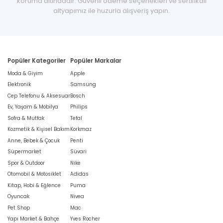
koruma altındadır. Güvenli ödeme seçenekleri ve sertifikalı
altyapımız ile huzurla alışveriş yapın.
Popüler Kategoriler
Popüler Markalar
Moda & Giyim
Apple
Elektronik
Samsung
Cep Telefonu & Aksesuar
Bosch
Ev, Yaşam & Mobilya
Philips
Sofra & Mutfak
Tefal
Kozmetik & Kişisel Bakım
Korkmaz
Anne, Bebek & Çocuk
Penti
Süpermarket
Süvari
Spor & Outdoor
Nike
Otomobil & Motosiklet
Adidas
Kitap, Hobi & Eğlence
Puma
Oyuncak
Nivea
Pet Shop
Mac
Yapı Market & Bahçe
Yves Rocher