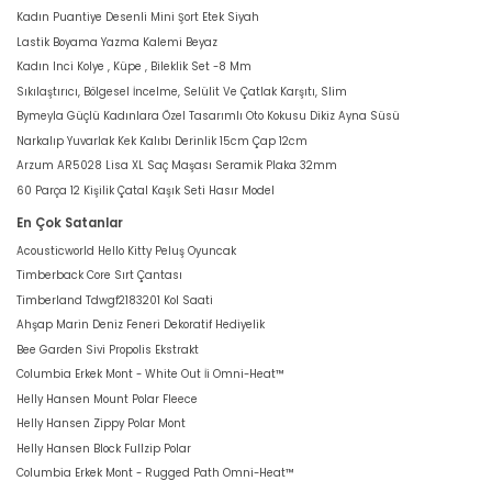
Kadın Puantiye Desenli Mini Şort Etek Siyah
Lastik Boyama Yazma Kalemi Beyaz
Kadın Inci Kolye , Küpe , Bileklik Set -8 Mm
Sıkılaştırıcı, Bölgesel İncelme, Selülit Ve Çatlak Karşıtı, Slim
Bymeyla Güçlü Kadınlara Özel Tasarımlı Oto Kokusu Dikiz Ayna Süsü
Narkalıp Yuvarlak Kek Kalıbı Derinlik 15cm Çap 12cm
Arzum AR5028 Lisa XL Saç Maşası Seramik Plaka 32mm
60 Parça 12 Kişilik Çatal Kaşık Seti Hasır Model
En Çok Satanlar
Acousticworld Hello Kitty Peluş Oyuncak
Timberback Core Sırt Çantası
Timberland Tdwgf2183201 Kol Saati
Ahşap Marin Deniz Feneri Dekoratif Hediyelik
Bee Garden Sivi Propolis Ekstrakt
Columbia Erkek Mont - White Out İi Omni-Heat™
Helly Hansen Mount Polar Fleece
Helly Hansen Zippy Polar Mont
Helly Hansen Block Fullzip Polar
Columbia Erkek Mont - Rugged Path Omni-Heat™