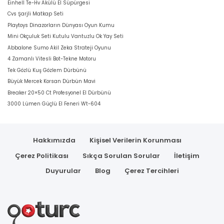
Einhell Te-Hv Akülü El Süpürgesi
Cvs Şarjli Matkap Seti
Playtoys Dinazorların Dünyası Oyun Kumu
Mini Okçuluk Seti Kutulu Vantuzlu Ok Yay Seti
Abbalone Sumo Akil Zeka Strateji Oyunu
4 Zamanlı Vitesli Bot-Tekne Motoru
Tek Gözlü Kuş Gözlem Dürbünü
Büyük Mercek Korsan Dürbün Mavi
Breaker 20×50 Ct Profesyonel El Dürbünü
3000 Lümen Güçlü El Feneri Wt-604
Hakkımızda
Kişisel Verilerin Korunması
Çerez Politikası
Sıkça Sorulan Sorular
İletişim
Duyurular
Blog
Çerez Tercihleri