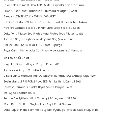
Lelas Lelas Prime 38 Cool EDP 55 ML – Oryantal Erkek Parfümü
levent Fırsat Paketi Bebek Bezi 7 Numara Xxlarge 40 Adet
Sleepy YÜZEY TEMİZLİK HAVLUSU 100 ADET
UFUK HOME Milas 211 Masalı Siyah Fermuarlı Bahçe Balkon Takımı
AyrStore Otomatik Kedi Su Pınarı Ultra Sessiz Kedi Su Sebili
Delta 10 lu Pilates Seti Pilates Matı Pilates Topu Pilates Lastiği
AyrStore Saç Düzleştirici Ve Maşa İkili Saç Şekillendirici
Philips 5000 Serisi Islak Kuru Robot Süpürge
Royal Canin Motherbaby Cat 34 Anne Ve Yavru Kedi Maması
En Favori Ürünler
İsego Emoji Yumurtlayan Kurşun Kalem 4'lü
Ayakkabılık Ahşap Çubuklu 4 Bölmeli
2 Katlı Banyo Kozmetik Takı Düzenleyici Baharatlık Çok Amaçlı Organizer
Besinistanbul PSSPOR 2 Adet 3KG Pembe Renk Dambıl Seti
Formeya Fermuarlı 6 Adet Beyaz Yastık Koruyucu Alez
İnci Ağda Spatula 100lü
Pembe Ton Eşitleyici (Pink Tone-Up) Güneş Kremi SPF 50
Maru.Derm Su Bazlı Güçlendirici Kaş & Kirpik Serumu
Delta Squat Pilates Jimnastik Egzersiz Çubuğu Portable Studio Squat Bar