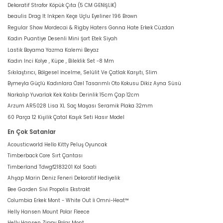
Dekoratif Strafor Köpük Çıta (5 CM GENİŞLİK)
beaulis Drag It Inkpen Keçe Uçlu Eyeliner 196 Brown
Regular Show Mordecai & Rigby Haters Gonna Hate Erkek Cüzdan
Kadın Puantiye Desenli Mini Şort Etek Siyah
Lastik Boyama Yazma Kalemi Beyaz
Kadın Inci Kolye , Küpe , Bileklik Set -8 Mm
Sıkılaştırıcı, Bölgesel İncelme, Selülit Ve Çatlak Karşıtı, Slim
Bymeyla Güçlü Kadınlara Özel Tasarımlı Oto Kokusu Dikiz Ayna Süsü
Narkalıp Yuvarlak Kek Kalıbı Derinlik 15cm Çap 12cm
Arzum AR5028 Lisa XL Saç Maşası Seramik Plaka 32mm
60 Parça 12 Kişilik Çatal Kaşık Seti Hasır Model
En Çok Satanlar
Acousticworld Hello Kitty Peluş Oyuncak
Timberback Core Sırt Çantası
Timberland Tdwgf2183201 Kol Saati
Ahşap Marin Deniz Feneri Dekoratif Hediyelik
Bee Garden Sivi Propolis Ekstrakt
Columbia Erkek Mont - White Out İi Omni-Heat™
Helly Hansen Mount Polar Fleece
Helly Hansen Zippy Polar Mont