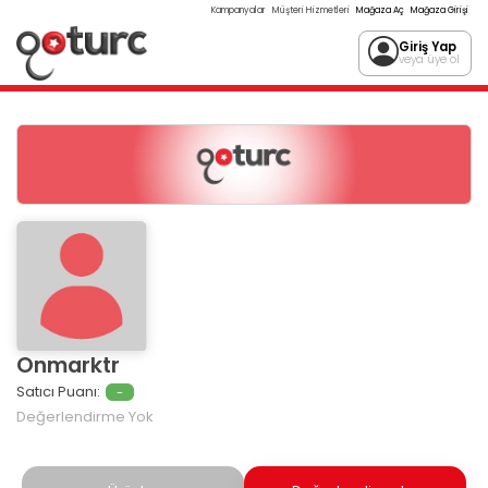
Kampanyalar
Müşteri Hizmetleri
Mağaza Aç
Mağaza Girişi
Giriş Yap
veya üye ol
Onmarktr
Satıcı Puanı:
-
Değerlendirme Yok