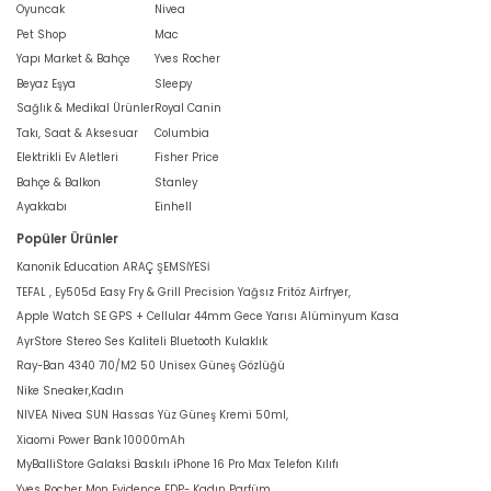
Oyuncak
Nivea
Pet Shop
Mac
Yapı Market & Bahçe
Yves Rocher
Beyaz Eşya
Sleepy
Sağlık & Medikal Ürünler
Royal Canin
Takı, Saat & Aksesuar
Columbia
Elektrikli Ev Aletleri
Fisher Price
Bahçe & Balkon
Stanley
Ayakkabı
Einhell
Popüler Ürünler
Kanonik Education ARAÇ ŞEMSİYESİ
TEFAL , Ey505d Easy Fry & Grill Precision Yağsız Fritöz Airfryer,
Apple Watch SE GPS + Cellular 44mm Gece Yarısı Alüminyum Kasa
AyrStore Stereo Ses Kaliteli Bluetooth Kulaklık
Ray-Ban 4340 710/M2 50 Unisex Güneş Gözlüğü
Nike Sneaker,Kadın
NIVEA Nivea SUN Hassas Yüz Güneş Kremi 50ml,
Xiaomi Power Bank 10000mAh
MyBalliStore Galaksi Baskılı iPhone 16 Pro Max Telefon Kılıfı
Yves Rocher Mon Evidence EDP- Kadın Parfüm