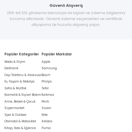
Güvenli Alışveriş
256-bit SSL şifreleme teknolojisi ile kişisel ve ödeme bilgileriniz
koruma altındadır. Güvenli ödeme seçenekleri ve sertifikalı
altyapımız ile huzurla alışveriş yapın.
Popüler Kategoriler
Popüler Markalar
Moda & Giyim
Apple
Elektronik
Samsung
Cep Telefonu & Aksesuar
Bosch
Ev, Yaşam & Mobilya
Philips
Sofra & Mutfak
Tefal
Kozmetik & Kişisel Bakım
Korkmaz
Anne, Bebek & Çocuk
Penti
Süpermarket
Süvari
Spor & Outdoor
Nike
Otomobil & Motosiklet
Adidas
Kitap, Hobi & Eğlence
Puma