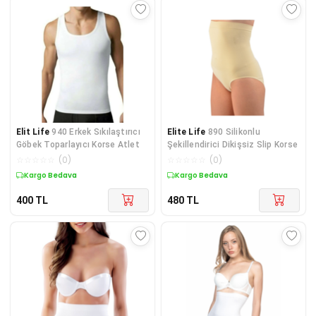
Elit Life
940 Erkek Sıkılaştırıcı
Elite Life
890 Silikonlu
Göbek Toparlayıcı Korse Atlet
Şekillendirici Dikişsiz Slip Korse
☆
☆
☆
☆
☆
(
0
)
☆
☆
☆
☆
☆
(
0
)
Kargo Bedava
Kargo Bedava
400
TL
480
TL