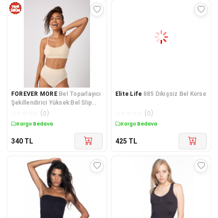
FOREVER MORE
Bel Toparlayıcı
Elite Life
885 Dikişsiz Bel Korse
Şekillendirici Yüksek Bel Slip
Korse Dikişsiz
☆
☆
☆
☆
☆
(
0
)
☆
☆
☆
☆
☆
(
0
)
Kuponlu Ürün
Kargo Bedava
340
TL
425
TL