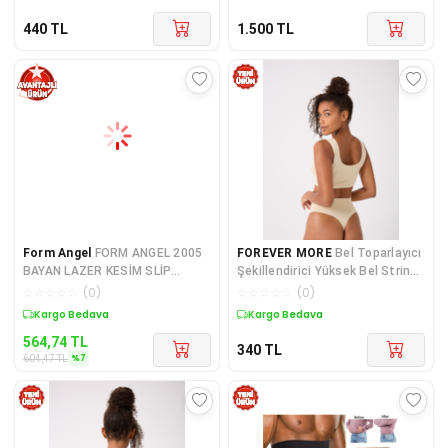
440
TL
1.500
TL
Form Angel
FORM ANGEL 2005
FOREVER MORE
Bel Toparlayıcı
BAYAN LAZER KESİM SLİP
Şekillendirici Yüksek Bel String
KORSE TEKLİ
Korse
☆
☆
☆
☆
☆
(
0
)
☆
☆
☆
☆
☆
(
0
)
Sepette %7 İndirim
Kuponlu Ürün
564,74
TL
340
TL
%
7
604,47
TL