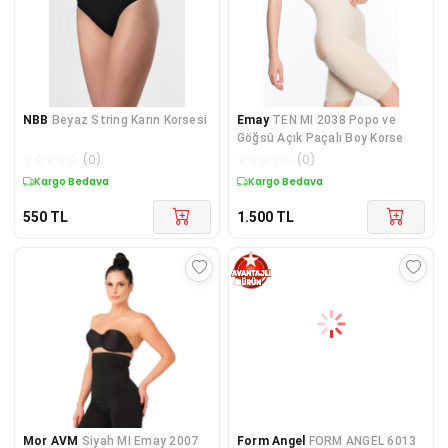
NBB
Beyaz String Karın Korsesi
Emay
TEN MI 2038 Popo ve
Göğsü Açık Paçalı Boy Korse
☆
☆
☆
☆
☆
(
0
)
☆
☆
☆
☆
☆
(
0
)
Kargo Bedava
Kargo Bedava
550
TL
1.500
TL
Mor AVM
Siyah MI Emay 2007
Form Angel
FORM ANGEL 6013