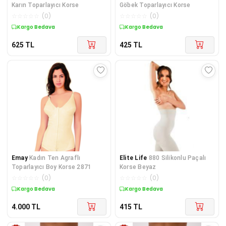
Karın Toparlayıcı Korse
Göbek Toparlayıcı Korse
☆
☆
☆
☆
☆
(
0
)
☆
☆
☆
☆
☆
(
0
)
Kargo Bedava
Kargo Bedava
625
TL
425
TL
Emay
Kadın Ten Agraflı
Elite Life
880 Silikonlu Paçalı
Toparlayıcı Boy Korse 2871
Korse Beyaz
☆
☆
☆
☆
☆
(
0
)
☆
☆
☆
☆
☆
(
0
)
Kargo Bedava
Kargo Bedava
4.000
TL
415
TL