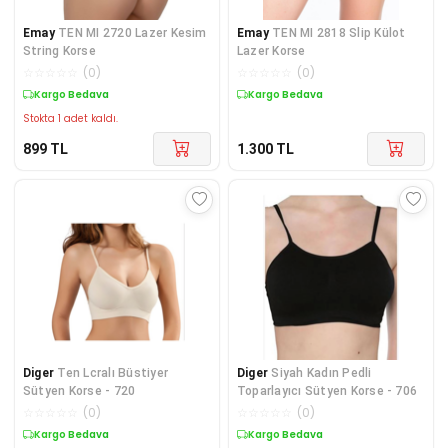
Emay
TEN MI 2720 Lazer Kesim
Emay
TEN MI 2818 Slip Külot
String Korse
Lazer Korse
☆
☆
☆
☆
☆
(
0
)
☆
☆
☆
☆
☆
(
0
)
Kargo Bedava
Kargo Bedava
Stokta 1 adet kaldı.
899
TL
1.300
TL
Diger
Ten Lcralı Büstiyer
Diger
Siyah Kadın Pedli
Sütyen Korse - 720
Toparlayıcı Sütyen Korse - 706
☆
☆
☆
☆
☆
(
0
)
☆
☆
☆
☆
☆
(
0
)
Kargo Bedava
Kargo Bedava