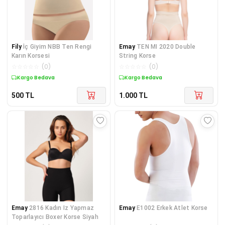
Fily
İç Giyim NBB Ten Rengi
Emay
TEN MI 2020 Double
Karın Korsesi
String Korse
☆
☆
☆
☆
☆
(
0
)
☆
☆
☆
☆
☆
(
0
)
Kargo Bedava
Kargo Bedava
500
TL
1.000
TL
Emay
2816 Kadın Iz Yapmaz
Emay
E1002 Erkek Atlet Korse
Toparlayıcı Boxer Korse Siyah