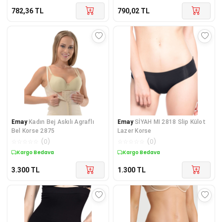
782,36
TL
790,02
TL
Emay
Kadın Bej Askılı Agraflı
Emay
SİYAH MI 2818 Slip Külot
Bel Korse 2875
Lazer Korse
☆
☆
☆
☆
☆
(
0
)
☆
☆
☆
☆
☆
(
0
)
Kargo Bedava
Kargo Bedava
3.300
TL
1.300
TL