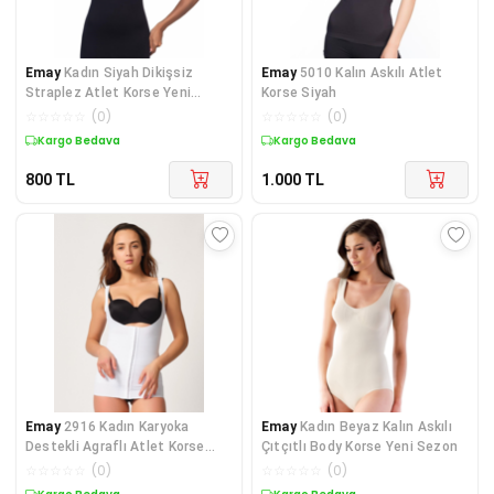
Emay
Kadın Siyah Dikişsiz
Emay
5010 Kalın Askılı Atlet
Straplez Atlet Korse Yeni
Korse Siyah
Sezon (1 Adet Ekonomik)
☆
☆
☆
☆
☆
(
0
)
☆
☆
☆
☆
☆
(
0
)
Kargo Bedava
Kargo Bedava
800
TL
1.000
TL
Emay
2916 Kadın Karyoka
Emay
Kadın Beyaz Kalın Askılı
Destekli Agraflı Atlet Korse
Çıtçıtlı Body Korse Yeni Sezon
Beyaz
☆
☆
☆
☆
☆
(
0
)
☆
☆
☆
☆
☆
(
0
)