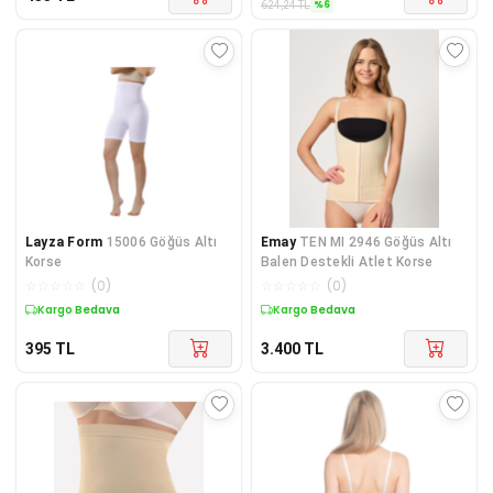
%
6
624,24
TL
Layza Form
15006 Göğüs Altı
Emay
TEN MI 2946 Göğüs Altı
Korse
Balen Destekli Atlet Korse
☆
☆
☆
☆
☆
(
0
)
☆
☆
☆
☆
☆
(
0
)
Kargo Bedava
Kargo Bedava
395
TL
3.400
TL