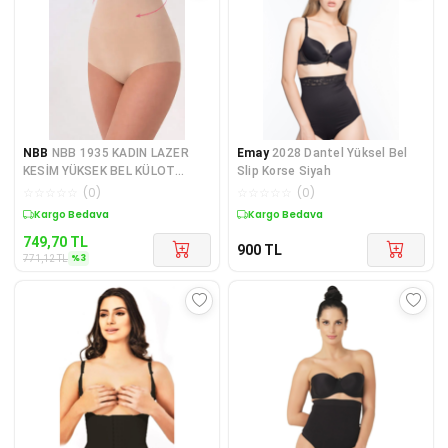
NBB
NBB 1935 KADIN LAZER
Emay
2028 Dantel Yüksel Bel
KESİM YÜKSEK BEL KÜLOT
Slip Korse Siyah
KORSE 2 ADET
☆
☆
☆
☆
☆
(
0
)
☆
☆
☆
☆
☆
(
0
)
Kargo Bedava
Kargo Bedava
749,70
TL
900
TL
%
3
771,12
TL