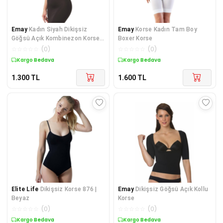
Emay
Kadın Siyah Dikişsiz
Emay
Korse Kadın Tam Boy
Göğsü Açık Kombinezon Korse
Boxer Korse
Elbise
☆
☆
☆
☆
☆
(
0
)
☆
☆
☆
☆
☆
(
0
)
Kargo Bedava
Kargo Bedava
1.300
TL
1.600
TL
Elite Life
Dikişsiz Korse 876 |
Emay
Dikişsiz Göğsü Açık Kollu
Beyaz
Korse
☆
☆
☆
☆
☆
(
0
)
☆
☆
☆
☆
☆
(
0
)
Kargo Bedava
Kargo Bedava