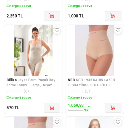
Kargo Bedava
Kargo Bedava
2.250
TL
1.000
TL
Billiza
Layza Form Paçalı Boy
NBB
NBB 1935 KADIN LAZER
Korse 15009 - Large, Beyaz
KESİM YÜKSEK BEL KÜLOT
KORSE 3 ADET
☆
☆
☆
☆
☆
(
0
)
☆
☆
☆
☆
☆
(
0
)
Kargo Bedava
Kargo Bedava
1.069,93
TL
570
TL
%
2
1.092,42
TL