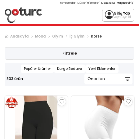
Kampanyalar
Müşteri Hizmetleri
Mağaza Aç
Mağaza Girişi
Giriş Yap
veya üye ol
Anasayfa
Moda
Giyim
İç Giyim
Korse
Sonraki ürün sayfası, sayfa
2
Filtrele
Popüler Ürünler
Kargo Bedava
Yeni Eklenenler
803
ürün