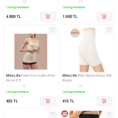
☆
☆
☆
☆
☆
(
0
)
☆
☆
☆
☆
☆
(
0
)
Kargo Bedava
Kargo Bedava
4.800
TL
1.500
TL
Elite Life
Kadın Ince Askılı Atlet
Elite Life
Mide Basen Korse 880
Korse 875
Beyaz
☆
☆
☆
☆
☆
(
0
)
☆
☆
☆
☆
☆
(
0
)
Kargo Bedava
Kargo Bedava
455
TL
415
TL