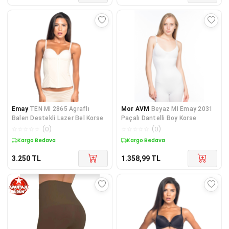
Emay
TEN MI 2865 Agraflı
Mor AVM
Beyaz MI Emay 2031
Balen Destekli Lazer Bel Korse
Paçalı Dantelli Boy Korse
☆
☆
☆
☆
☆
(
0
)
☆
☆
☆
☆
☆
(
0
)
Kargo Bedava
Kargo Bedava
3.250
TL
1.358,99
TL