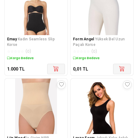
Emay
Kadın Seamless Slip
Form Angel
Yüksek Bel Uzun
Korse
Paçalı Korse
☆
☆
☆
☆
☆
(
0
)
☆
☆
☆
☆
☆
(
0
)
Kargo Bedava
Kargo Bedava
1.000
TL
0,01
TL
Lüx Wood
İç Giyim NBB
Layza Form
Jakarlı Kalın Askılı