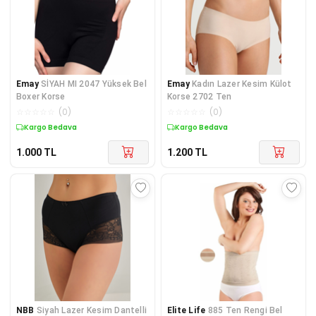
Emay
SİYAH MI 2047 Yüksek Bel
Emay
Kadın Lazer Kesim Külot
Boxer Korse
Korse 2702 Ten
☆
☆
☆
☆
☆
(
0
)
☆
☆
☆
☆
☆
(
0
)
Kargo Bedava
Kargo Bedava
1.000
TL
1.200
TL
NBB
Siyah Lazer Kesim Dantelli
Elite Life
885 Ten Rengi Bel