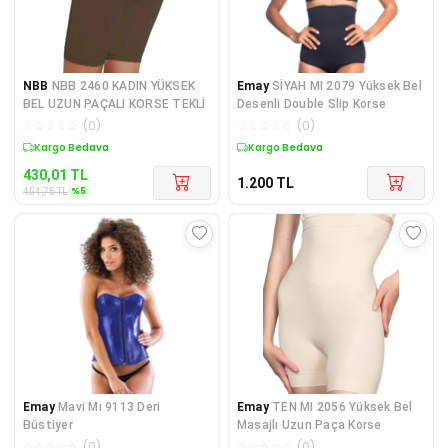
NBB
NBB 2460 KADIN YÜKSEK
Emay
SİYAH MI 2079 Yüksek Bel
BEL UZUN PAÇALI KORSE TEKLİ
Desenli Double Slip Korse
☆
☆
☆
☆
☆
(
0
)
☆
☆
☆
☆
☆
(
0
)
Kargo Bedava
Kargo Bedava
430,01
TL
1.200
TL
%
5
454,75
TL
Emay
Mavi Mı 9113 Deri
Emay
TEN MI 2056 Yüksek Bel
Büstiyer
Masajlı Uzun Paça Korse
☆
☆
☆
☆
☆
(
0
)
☆
☆
☆
☆
☆
(
0
)