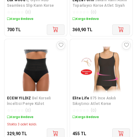
Seamless Slip Karın Korse
Toparlayıcı Korse Atlet Siyah
☆
☆
☆
☆
☆
(
0
)
☆
☆
☆
☆
☆
(
0
)
Kargo Bedava
Kargo Bedava
700
TL
369,90
TL
ECEM YILDIZ
Bel Korseli
Elite Life
875 Ince Askılı
İnceltici Penye Külot
Sıkıştırıcı Atlet Korse
☆
☆
☆
☆
☆
(
0
)
☆
☆
☆
☆
☆
(
0
)
Kargo Bedava
Kargo Bedava
Stokta 3 adet kaldı.
329,90
TL
455
TL