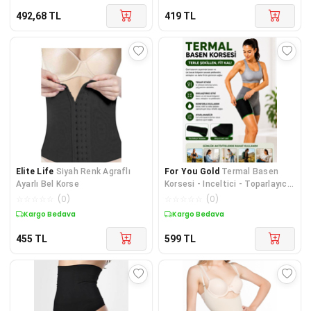
492,68
TL
419
TL
Elite Life
Siyah Renk Agraflı
For You Gold
Termal Basen
Ayarlı Bel Korse
Korsesi - Inceltici - Toparlayıcı
Korse
☆
☆
☆
☆
☆
(
0
)
☆
☆
☆
☆
☆
(
0
)
Kargo Bedava
Kargo Bedava
455
TL
599
TL