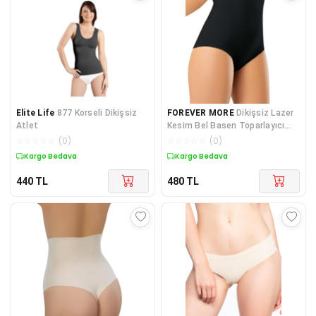
Elite Life
877 Korseli Dikişsiz
FOREVER MORE
Dikişsiz Lazer
Atlet
Kesim Bel Basen Toparlayıcı
Ince Yüksek Bel Slip Kaydırmaz
☆
☆
☆
☆
☆
(
0
)
☆
☆
☆
☆
☆
(
0
)
Korse Siyah Renk
Kargo Bedava
Kargo Bedava
440
TL
480
TL