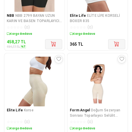
NBB
NBB 2799 BAYAN UZUN
Elite Life
ELİTE LİFE KORSELİ
KARIN VE BASEN TOPARLAYICI
BOXER 835
KORSE TEKLİ
☆
☆
☆
☆
☆
(
0
)
☆
☆
☆
☆
☆
(
0
)
Kargo Bedava
Kargo Bedava
458,27
TL
365
TL
%
7
494,77
TL
Elite Life
Korse
Form Angel
Doğum Sezeryan
Sonrası Toparlayıcı Selülit
Korse Ten 5006
☆
☆
☆
☆
☆
(
0
)
☆
☆
☆
☆
☆
(
0
)
Kargo Bedava
Kargo Bedava