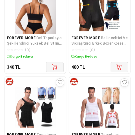
FOREVER MORE
Bel Toparlayıcı
FOREVER MORE
Bel Inceltici Ve
Şekillendirici Yüksek Bel String
Sıkılaştırıcı Erkek Boxer Korse
Korse
Siyah Renk
☆
☆
☆
☆
☆
(
0
)
☆
☆
☆
☆
☆
(
0
)
Kuponlu Ürün
Kuponlu Ürün
340
TL
480
TL
FOREVER MORE
Toparlayıcı
FOREVER MORE
Toparlayıcı