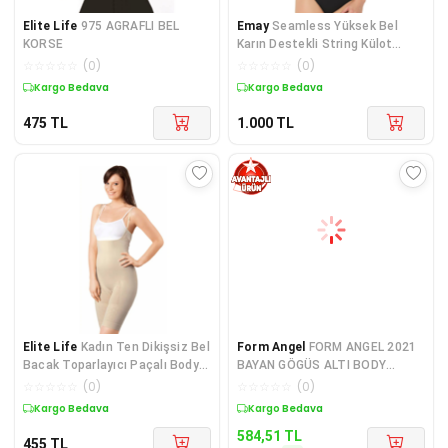
Elite Life
975 AGRAFLI BEL
Emay
Seamless Yüksek Bel
KORSE
Karın Destekli String Külot
Korse 2054 Siyah
☆
☆
☆
☆
☆
(
0
)
☆
☆
☆
☆
☆
(
0
)
Kargo Bedava
Kargo Bedava
475
TL
1.000
TL
Elite Life
Kadın Ten Dikişsiz Bel
Form Angel
FORM ANGEL 2021
Bacak Toparlayıcı Paçalı Body
BAYAN GÖGÜS ALTI BODY
Korse 895
KORSE TEKLİ
☆
☆
☆
☆
☆
(
0
)
☆
☆
☆
☆
☆
(
0
)
Kargo Bedava
Kargo Bedava
584,51
TL
455
TL