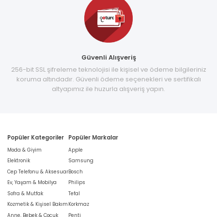
Güvenli Alışveriş
256-bit SSL şifreleme teknolojisi ile kişisel ve ödeme bilgileriniz
koruma altındadır. Güvenli ödeme seçenekleri ve sertifikalı
altyapımız ile huzurla alışveriş yapın.
Popüler Kategoriler
Popüler Markalar
Moda & Giyim
Apple
Elektronik
Samsung
Cep Telefonu & Aksesuar
Bosch
Ev, Yaşam & Mobilya
Philips
Sofra & Mutfak
Tefal
Kozmetik & Kişisel Bakım
Korkmaz
Anne, Bebek & Çocuk
Penti