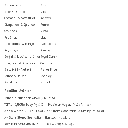
Süpermarket
Süvari
Spor & Outdoor
Nike
Otomobil & Motosiklet
Adidas
Kitap, Hobi & Eğlence
Puma
Oyuncak
Nivea
Pet Shop
Mac
Yapı Market & Bahçe
Yves Rocher
Beyaz Eşya
Sleepy
Sağlık & Medikal Ürünler
Royal Canin
Takı, Saat & Aksesuar
Columbia
Elektrikli Ev Aletleri
Fisher Price
Bahçe & Balkon
Stanley
Ayakkabı
Einhell
Popüler Ürünler
Kanonik Education ARAÇ ŞEMSİYESİ
TEFAL , Ey505d Easy Fry & Grill Precision Yağsız Fritöz Airfryer,
Apple Watch SE GPS + Cellular 44mm Gece Yarısı Alüminyum Kasa
AyrStore Stereo Ses Kaliteli Bluetooth Kulaklık
Ray-Ban 4340 710/M2 50 Unisex Güneş Gözlüğü