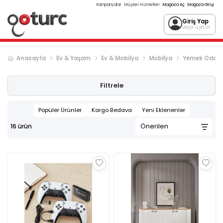
Kampanyalar
Müşteri Hizmetleri
Mağaza Aç
Mağaza Girişi
Giriş Yap
veya üye ol
Anasayfa
Ev & Yaşam
Ev & Mobilya
Mobilya
Yemek Odası
Filtrele
Popüler Ürünler
Kargo Bedava
Yeni Eklenenler
16
ürün