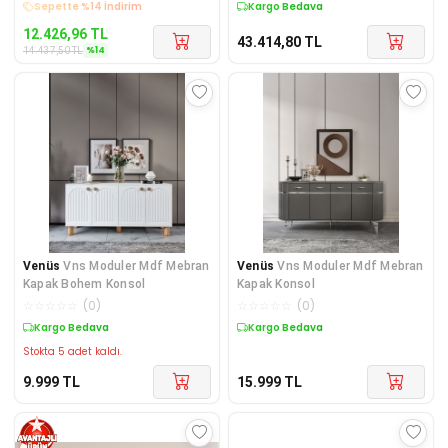
Kargo Bedava
Kargo Bedava
12.426,96
TL
43.414,80
TL
%
14
14.437,50
TL
Venüs
Vns Moduler Mdf Mebran
Venüs
Vns Moduler Mdf Mebran
Kapak Bohem Konsol
Kapak Konsol
☆
☆
☆
☆
☆
(
0
)
☆
☆
☆
☆
☆
(
0
)
Kargo Bedava
Kargo Bedava
Stokta 5 adet kaldı.
9.999
TL
15.999
TL