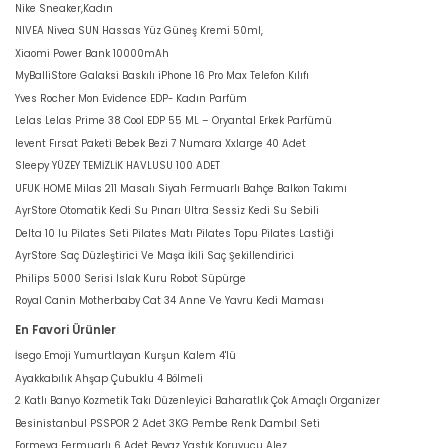
Nike Sneaker,Kadın
NIVEA Nivea SUN Hassas Yüz Güneş Kremi 50ml,
Xiaomi Power Bank 10000mAh
MyBalliStore Galaksi Baskılı iPhone 16 Pro Max Telefon Kılıfı
Yves Rocher Mon Evidence EDP- Kadın Parfüm
Lelas Lelas Prime 38 Cool EDP 55 ML – Oryantal Erkek Parfümü
levent Fırsat Paketi Bebek Bezi 7 Numara Xxlarge 40 Adet
Sleepy YÜZEY TEMİZLİK HAVLUSU 100 ADET
UFUK HOME Milas 211 Masalı Siyah Fermuarlı Bahçe Balkon Takımı
AyrStore Otomatik Kedi Su Pınarı Ultra Sessiz Kedi Su Sebili
Delta 10 lu Pilates Seti Pilates Matı Pilates Topu Pilates Lastiği
AyrStore Saç Düzleştirici Ve Maşa İkili Saç Şekillendirici
Philips 5000 Serisi Islak Kuru Robot Süpürge
Royal Canin Motherbaby Cat 34 Anne Ve Yavru Kedi Maması
En Favori Ürünler
İsego Emoji Yumurtlayan Kurşun Kalem 4'lü
Ayakkabılık Ahşap Çubuklu 4 Bölmeli
2 Katlı Banyo Kozmetik Takı Düzenleyici Baharatlık Çok Amaçlı Organizer
Besinistanbul PSSPOR 2 Adet 3KG Pembe Renk Dambıl Seti
Formeya Fermuarlı 6 Adet Beyaz Yastık Koruyucu Alez