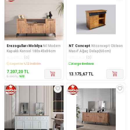
Erezogulları Mobilya
Nil Modern
NT Concept
Ntconcept Obleon
Kapaklı Konsol 180x45x86cm
Masif Ağaç Dolap(60cm)
☆
☆
☆
☆
☆
(
0
)
☆
☆
☆
☆
☆
(
0
)
Kargo Bedava
Kargo Bedava
7.207,20
TL
13.175,67
TL
%
12
8.190
TL