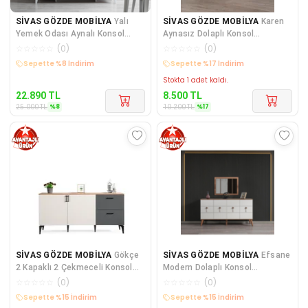
SİVAS GÖZDE MOBİLYA
Yalı
SİVAS GÖZDE MOBİLYA
Karen
Yemek Odası Aynalı Konsol
Aynasız Dolaplı Konsol
Büfe 180x45x84
180x43x82cm
☆
☆
☆
☆
☆
(
0
)
☆
☆
☆
☆
☆
(
0
)
Kargo Bedava
Kargo Bedava
Stokta 1 adet kaldı.
22.890
TL
8.500
TL
%
8
%
17
25.000
TL
10.200
TL
SİVAS GÖZDE MOBİLYA
Gökçe
SİVAS GÖZDE MOBİLYA
Efsane
2 Kapaklı 2 Çekmeceli Konsol
Modern Dolaplı Konsol
Büfe 180x45x85.5
160x83x43cm
☆
☆
☆
☆
☆
(
0
)
☆
☆
☆
☆
☆
(
0
)
Kargo Bedava
Kargo Bedava