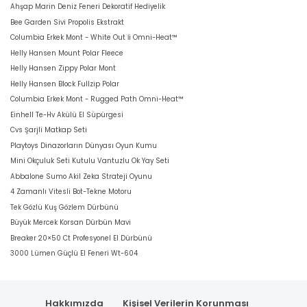
Ahşap Marin Deniz Feneri Dekoratif Hediyelik
Bee Garden Sivi Propolis Ekstrakt
Columbia Erkek Mont - White Out İi Omni-Heat™
Helly Hansen Mount Polar Fleece
Helly Hansen Zippy Polar Mont
Helly Hansen Block Fullzip Polar
Columbia Erkek Mont - Rugged Path Omni-Heat™
Einhell Te-Hv Akülü El Süpürgesi
Cvs Şarjli Matkap Seti
Playtoys Dinazorların Dünyası Oyun Kumu
Mini Okçuluk Seti Kutulu Vantuzlu Ok Yay Seti
Abbalone Sumo Akil Zeka Strateji Oyunu
4 Zamanlı Vitesli Bot-Tekne Motoru
Tek Gözlü Kuş Gözlem Dürbünü
Büyük Mercek Korsan Dürbün Mavi
Breaker 20×50 Ct Profesyonel El Dürbünü
3000 Lümen Güçlü El Feneri Wt-604
Hakkımızda
Kişisel Verilerin Korunması