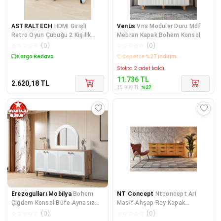
ASTRALTECH
HDMI Girişli
Venüs
Vns Moduler Duru Mdf
Retro Oyun Çubuğu 2 Kişilik
Mebran Kapak Bohem Konsol
Kablosuz
☆
☆
☆
☆
☆
(
0
)
☆
☆
☆
☆
☆
(
0
)
Kargo Bedava
Kargo Bedava
Stokta 2 adet kaldı.
11.736
TL
2.620,18
TL
%
27
15.999
TL
Erezogulları Mobilya
Bohem
NT Concept
Ntconcept Ari
Çiğdem Konsol Büfe Aynasız
Masif Ahşap Ray Kapak
161x45x83cm
Çekmeceli Konsol(200cm)
☆
☆
☆
☆
☆
(
0
)
☆
☆
☆
☆
☆
(
0
)