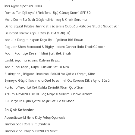
İnci Ağda Spatula 100lü
Pembe Ton Eşitleyici (Pink Tone-Up) Güneş Kremi SPF 50
Maru.Derm Su Bazlı Güçlendirici Kaş & Kirpik Serumu
Delta Squat Pilates Jimnastik Egzersiz Çubuğu Portable Studio Squat Bar
Dekoratif Strafor Köpük Çıta (5 CM GENİŞLİK)
beaulis Drag It Inkpen Keçe Uçlu Eyeliner 196 Brown
Regular Show Mordecai & Rigby Haters Gonna Hate Erkek Cüzdan
Kadın Puantiye Desenli Mini Şort Etek Siyah
Lastik Boyama Yazma Kalemi Beyaz
Kadın Inci Kolye , Küpe , Bileklik Set -8 Mm
Sıkılaştırıcı, Bölgesel İncelme, Selülit Ve Çatlak Karşıtı, Slim
Bymeyla Güçlü Kadınlara Özel Tasarımlı Oto Kokusu Dikiz Ayna Süsü
Narkalıp Yuvarlak Kek Kalıbı Derinlik 15cm Çap 12cm
Arzum AR5028 Lisa XL Saç Maşası Seramik Plaka 32mm
60 Parça 12 Kişilik Çatal Kaşık Seti Hasır Model
En Çok Satanlar
Acousticworld Hello Kitty Peluş Oyuncak
Timberback Core Sırt Çantası
Timberland Tdwgf2183201 Kol Saati