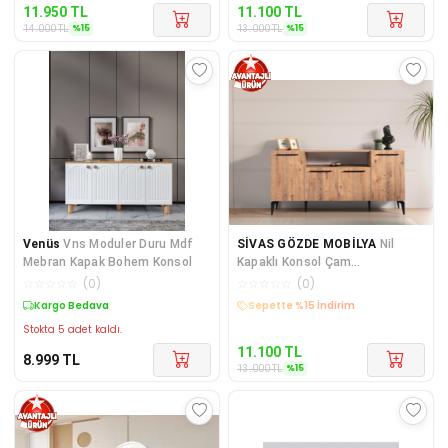
11.950
TL
11.100
TL
%
15
%
15
14.000
TL
13.000
TL
Venüs
Vns Moduler Duru Mdf
SİVAS GÖZDE MOBİLYA
Nil
Mebran Kapak Bohem Konsol
Kapaklı Konsol Çam
180x45x85,5
☆
☆
☆
☆
☆
(
0
)
☆
☆
☆
☆
☆
(
0
)
Kargo Bedava
Kargo Bedava
Stokta 5 adet kaldı.
11.100
TL
8.999
TL
%
15
13.000
TL