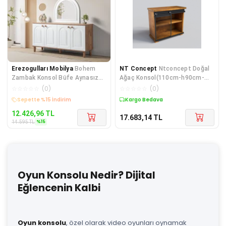
Erezogulları Mobilya
Bohem
NT Concept
Ntconcept Doğal
Zambak Konsol Büfe Aynasız
Ağaç Konsol(110cm-h90cm-
161x45x83cm
41cm)
☆
☆
☆
☆
☆
(
0
)
☆
☆
☆
☆
☆
(
0
)
Kargo Bedava
Kargo Bedava
12.426,96
TL
17.683,14
TL
%
15
14.595
TL
Oyun Konsolu Nedir? Dijital
Eğlencenin Kalbi
Oyun konsolu
, özel olarak video oyunları oynamak