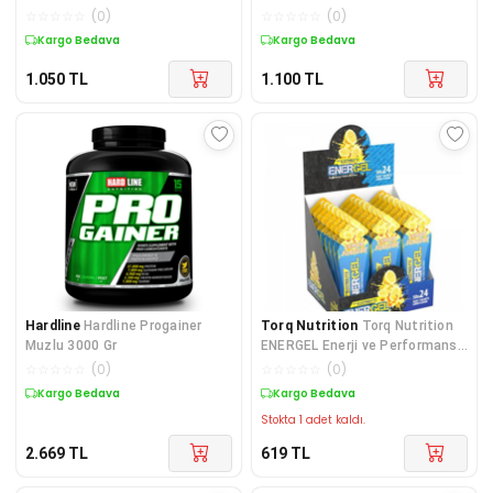
☆
☆
☆
☆
☆
(
0
)
☆
☆
☆
☆
☆
(
0
)
Kargo Bedava
Kargo Bedava
1.050
TL
1.100
TL
Hardline
Hardline Progainer
Torq Nutrition
Torq Nutrition
Muzlu 3000 Gr
ENERGEL Enerji ve Performans
Jeli 40 Gr 24 Adet Li
☆
☆
☆
☆
☆
(
0
)
☆
☆
☆
☆
☆
(
0
)
Kargo Bedava
Kargo Bedava
Stokta 1 adet kaldı.
2.669
TL
619
TL