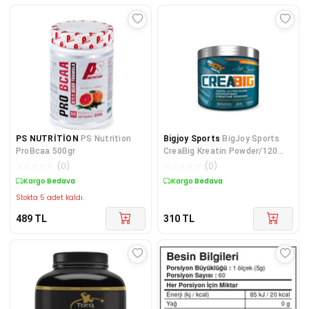
PS NUTRİTİON
PS Nutrition
Bigjoy Sports
BigJoy Sports
ProBcaa 500gr
CreaBig Kreatin Powder/120
gr/Aromasız
☆
☆
☆
☆
☆
(
0
)
☆
☆
☆
☆
☆
(
0
)
Kargo Bedava
Kargo Bedava
Stokta 5 adet kaldı.
489
TL
310
TL