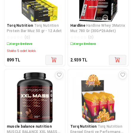
Torq Nutrition
Torq Nutrition
Hardline
Hardline Whey 3Matrix
Protein Bar Muz 50 gr - 12 Adet
Muz 780 Gr (30Gr*26Adet)
☆
☆
☆
☆
☆
(
0
)
☆
☆
☆
☆
☆
(
0
)
Kargo Bedava
Kargo Bedava
Stokta 5 adet kaldı.
899
TL
2.939
TL
muscle balance nutrition
Torq Nutrition
Torq Nutrition
MUSCLE BALANCE XXL MASS
Energel Enerji ve Performans