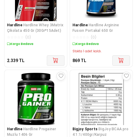
Hardline
Hardline Whey 3Matrix
Hardline
Hardline Arginine
Çikolata 450 Gr (30Gr*15Adet)
Fusıon Portakal 650 Gr
☆
☆
☆
☆
☆
(
0
)
☆
☆
☆
☆
☆
(
0
)
Kargo Bedava
Kargo Bedava
Stokta 1 adet kaldı.
2.339
TL
869
TL
Hardline
Hardline Progainer
Bigjoy Sports
BigJoy BCAA pro
Muzlu 1406 Gr
4:1:1/400gr/Karpuz