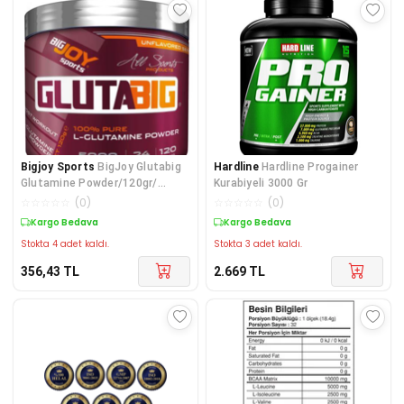
Bigjoy Sports
BigJoy Glutabig
Hardline
Hardline Progainer
Glutamine Powder/120gr/
Kurabiyeli 3000 Gr
Aromasız
☆
☆
☆
☆
☆
(
0
)
☆
☆
☆
☆
☆
(
0
)
Kargo Bedava
Kargo Bedava
Stokta 4 adet kaldı.
Stokta 3 adet kaldı.
356,43
TL
2.669
TL