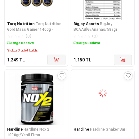
Torq Nutrition
Torq Nutrition
Bigjoy Sports
BigJoy
Gold Mass Gainer 1400g -
BCAABİG/Ananas/589gr
Çikolatalı
☆
☆
☆
☆
☆
(
0
)
☆
☆
☆
☆
☆
(
0
)
Kargo Bedava
Kargo Bedava
Stokta 3 adet kaldı.
1.249
TL
1.150
TL
Hardline
Hardline Nox 2
Hardline
Hardline Shaker Sarı
1090gr/Yeşil Elma