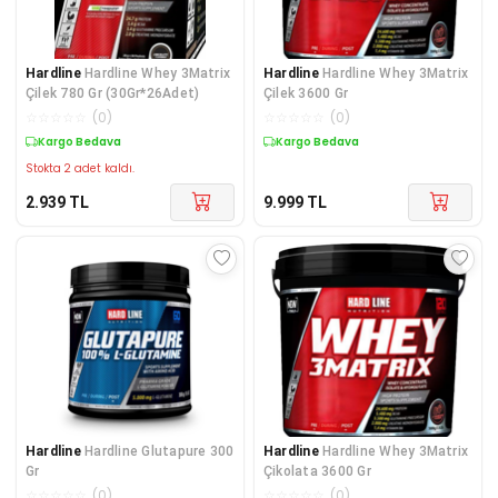
Hardline
Hardline Whey 3Matrix
Hardline
Hardline Whey 3Matrix
Çilek 780 Gr (30Gr*26Adet)
Çilek 3600 Gr
☆
☆
☆
☆
☆
(
0
)
☆
☆
☆
☆
☆
(
0
)
Kargo Bedava
Kargo Bedava
Stokta 2 adet kaldı.
2.939
TL
9.999
TL
Hardline
Hardline Glutapure 300
Hardline
Hardline Whey 3Matrix
Gr
Çikolata 3600 Gr
☆
☆
☆
☆
☆
(
0
)
☆
☆
☆
☆
☆
(
0
)