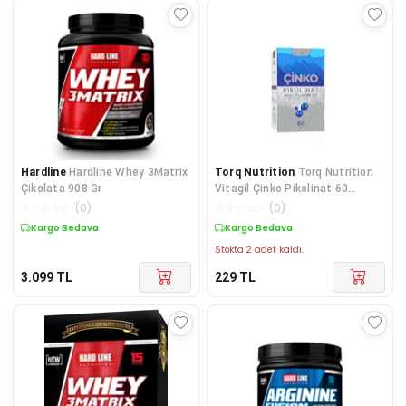
Hardline
Hardline Whey 3Matrix
Torq Nutrition
Torq Nutrition
Çikolata 908 Gr
Vitagil Çinko Pikolinat 60
Tablet
☆
☆
☆
☆
☆
(
0
)
☆
☆
☆
☆
☆
(
0
)
Kargo Bedava
Kargo Bedava
Stokta 2 adet kaldı.
3.099
TL
229
TL