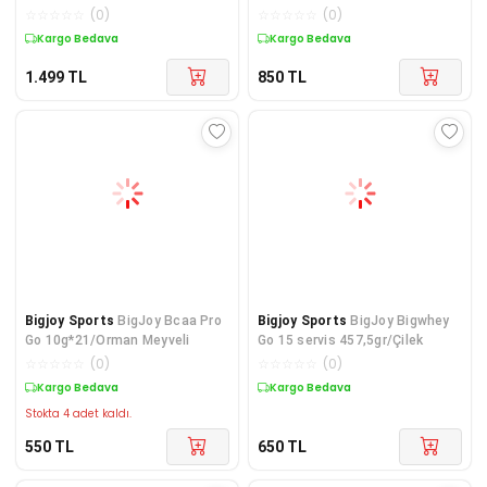
☆
☆
☆
☆
☆
(
0
)
☆
☆
☆
☆
☆
(
0
)
Kargo Bedava
Kargo Bedava
1.499
TL
850
TL
Bigjoy Sports
BigJoy Bcaa Pro
Bigjoy Sports
BigJoy Bigwhey
Go 10g*21/Orman Meyveli
Go 15 servis 457,5gr/Çilek
☆
☆
☆
☆
☆
(
0
)
☆
☆
☆
☆
☆
(
0
)
Kargo Bedava
Kargo Bedava
Stokta 4 adet kaldı.
550
TL
650
TL