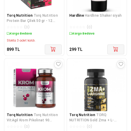
Torq Nutrition
Torq Nutrition
Hardline
Hardline Shaker siyah
Protein Bar Çilek 50 gr - 12
Adet
☆
☆
☆
☆
☆
(
0
)
☆
☆
☆
☆
☆
(
0
)
Kargo Bedava
Kargo Bedava
Stokta 3 adet kaldı.
899
TL
299
TL
Torq Nutrition
Torq Nutrition
Torq Nutrition
TORQ
VitAgil Krom Pikolinat 90
NUTRİTİON Gold Zma + L-
Bitkisel Kapsül
Arginine Complex 90 Kapsül
☆
☆
☆
☆
☆
(
0
)
☆
☆
☆
☆
☆
(
0
)