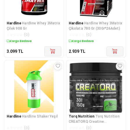
Hardline
Hardline Whey 3Matrix
Hardline
Hardline Whey 3Matrix
Çilek 908 Gr
Çikolata 780 Gr (30Gr*26Adet)
☆
☆
☆
☆
☆
(
0
)
☆
☆
☆
☆
☆
(
0
)
Kargo Bedava
Kargo Bedava
3.099
TL
2.939
TL
Hardline
Hardline Shaker Yeşil
Torq Nutrition
Torq Nutrition
CREATORQ Creatine
Monohydrate Powder - 150 gr.
☆
☆
☆
☆
☆
(
0
)
☆
☆
☆
☆
☆
(
0
)