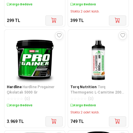
(Sa
Kargo Bedava
Kargo Bedava
Stokta 2 adet kaldı.
299
TL
399
TL
Hardline
Hardline Progainer
Torq Nutrition
Torq
Çikolatalı 5000 Gr
Thermogenic L-Carnitine 2000
mg 1000 ml Şeftali
☆
☆
☆
☆
☆
(
0
)
☆
☆
☆
☆
☆
(
0
)
Kargo Bedava
Kargo Bedava
Stokta 2 adet kaldı.
3.969
TL
749
TL