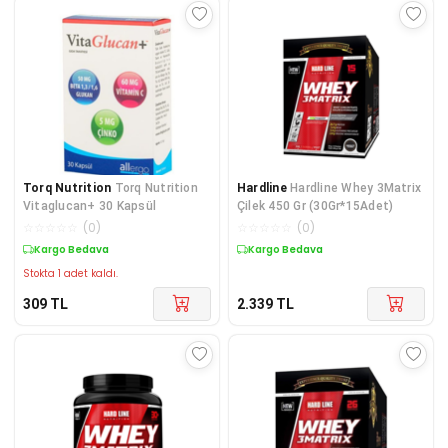
Torq Nutrition
Torq Nutrition
Hardline
Hardline Whey 3Matrix
Vitaglucan+ 30 Kapsül
Çilek 450 Gr (30Gr*15Adet)
☆
☆
☆
☆
☆
(
0
)
☆
☆
☆
☆
☆
(
0
)
Kargo Bedava
Kargo Bedava
Stokta 1 adet kaldı.
309
TL
2.339
TL