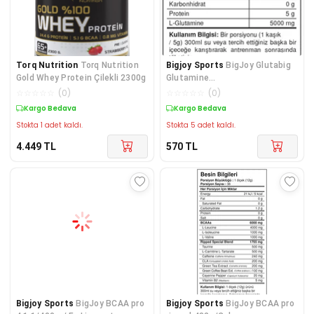
Torq Nutrition
Torq Nutrition
Bigjoy Sports
BigJoy Glutabig
Gold Whey Protein Çilekli 2300g
Glutamine
Powder/420gr/Ananas
☆
☆
☆
☆
☆
(
0
)
☆
☆
☆
☆
☆
(
0
)
Kargo Bedava
Kargo Bedava
Stokta 1 adet kaldı.
Stokta 5 adet kaldı.
4.449
TL
570
TL
Bigjoy Sports
BigJoy BCAA pro
Bigjoy Sports
BigJoy BCAA pro