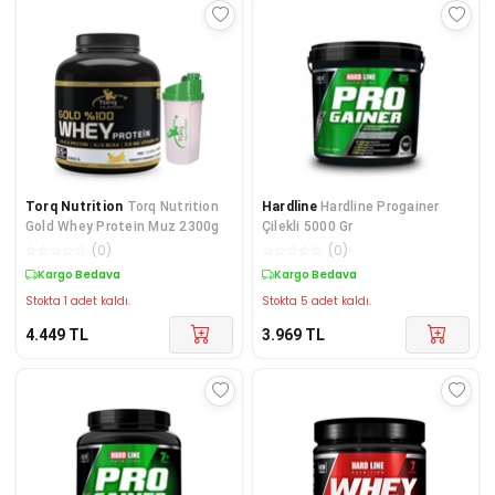
Torq Nutrition
Torq Nutrition
Hardline
Hardline Progainer
Gold Whey Protein Muz 2300g
Çilekli 5000 Gr
☆
☆
☆
☆
☆
(
0
)
☆
☆
☆
☆
☆
(
0
)
Kargo Bedava
Kargo Bedava
Stokta 1 adet kaldı.
Stokta 5 adet kaldı.
4.449
TL
3.969
TL