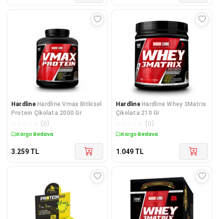
Hardline
Hardline Vmax Bitkisel
Hardline
Hardline Whey 3Matrix
Protein Çikolata 2000 Gr
Çikolata 210 Gr
☆
☆
☆
☆
☆
(
0
)
☆
☆
☆
☆
☆
(
0
)
Kargo Bedava
Kargo Bedava
3.259
TL
1.049
TL