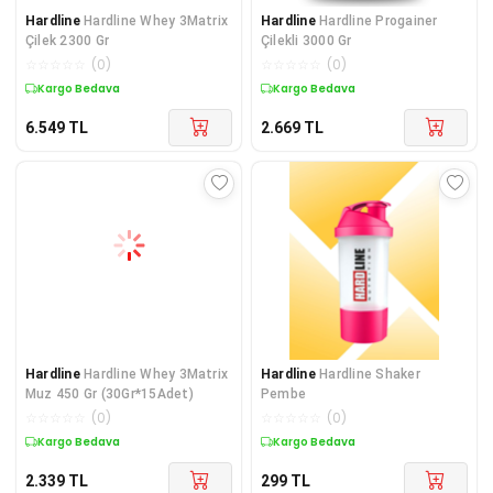
Hardline
Hardline Whey 3Matrix
Hardline
Hardline Progainer
Çilek 2300 Gr
Çilekli 3000 Gr
☆
☆
☆
☆
☆
(
0
)
☆
☆
☆
☆
☆
(
0
)
Kargo Bedava
Kargo Bedava
6.549
TL
2.669
TL
Hardline
Hardline Whey 3Matrix
Hardline
Hardline Shaker
Muz 450 Gr (30Gr*15Adet)
Pembe
☆
☆
☆
☆
☆
(
0
)
☆
☆
☆
☆
☆
(
0
)
Kargo Bedava
Kargo Bedava
2.339
TL
299
TL