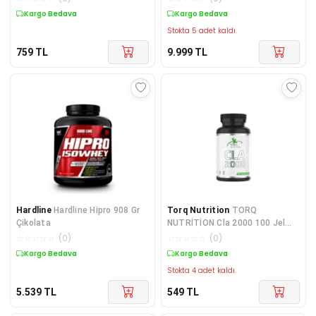
Kargo Bedava
Kargo Bedava
Stokta 5 adet kaldı.
759
TL
9.999
TL
Hardline
Hardline Hipro 908 Gr
Torq Nutrition
TORQ
Çikolata
NUTRİTİON Cla 2000 100 Jel
Kapsül
☆
☆
☆
☆
☆
(
0
)
☆
☆
☆
☆
☆
(
0
)
Kargo Bedava
Kargo Bedava
Stokta 4 adet kaldı.
5.539
TL
549
TL