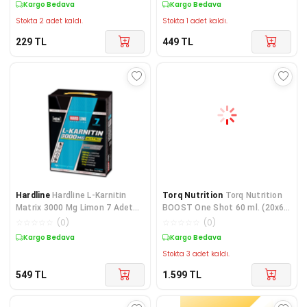
Kargo Bedava
Kargo Bedava
Stokta 2 adet kaldı.
Stokta 1 adet kaldı.
229
TL
449
TL
Hardline
Hardline L-Karnitin
Torq Nutrition
Torq Nutrition
Matrix 3000 Mg Limon 7 Adet
BOOST One Shot 60 ml. (20x60
(30 Ml)
ml.)
☆
☆
☆
☆
☆
(
0
)
☆
☆
☆
☆
☆
(
0
)
Kargo Bedava
Kargo Bedava
Stokta 3 adet kaldı.
549
TL
1.599
TL