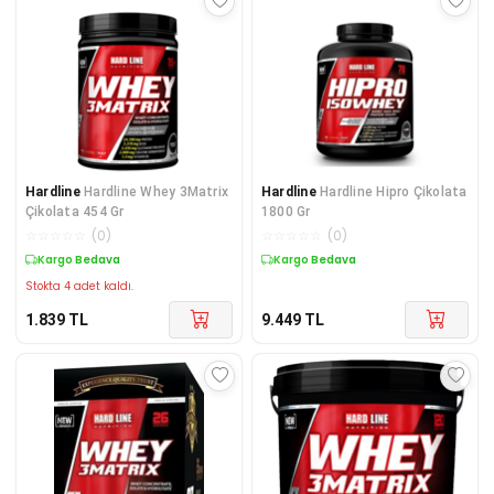
Hardline
Hardline Whey 3Matrix
Hardline
Hardline Hipro Çikolata
Çikolata 454 Gr
1800 Gr
☆
☆
☆
☆
☆
(
0
)
☆
☆
☆
☆
☆
(
0
)
Kargo Bedava
Kargo Bedava
Stokta 4 adet kaldı.
1.839
TL
9.449
TL