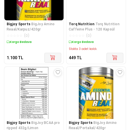
Bigjoy Sports
BigJoy Amino
Torq Nutrition
Torq Nutrition
Reaal/Karpuz/420gr
Caffeine Plus - 120 Kapsül
☆
☆
☆
☆
☆
(
0
)
☆
☆
☆
☆
☆
(
0
)
Kargo Bedava
Kargo Bedava
Stokta 3 adet kaldı.
1.100
TL
449
TL
Bigjoy Sports
BigJoy BCAA pro
Bigjoy Sports
BigJoy Amino
ripped 432g/Limon
Reaal/Portakal/420gr