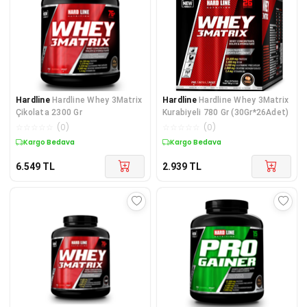
Hardline
Hardline Whey 3Matrix
Hardline
Hardline Whey 3Matrix
Çikolata 2300 Gr
Kurabiyeli 780 Gr (30Gr*26Adet)
☆
☆
☆
☆
☆
(
0
)
☆
☆
☆
☆
☆
(
0
)
Kargo Bedava
Kargo Bedava
6.549
TL
2.939
TL