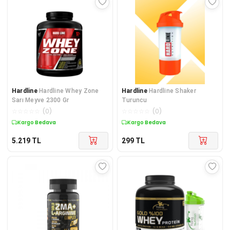
Hardline
Hardline Whey Zone
Hardline
Hardline Shaker
Sarı Meyve 2300 Gr
Turuncu
☆
☆
☆
☆
☆
(
0
)
☆
☆
☆
☆
☆
(
0
)
Kargo Bedava
Kargo Bedava
5.219
TL
299
TL