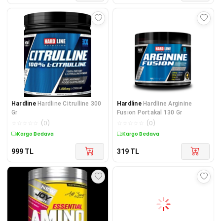
Hardline
Hardline Citrulline 300
Hardline
Hardline Arginine
Gr
Fusıon Portakal 130 Gr
☆
☆
☆
☆
☆
(
0
)
☆
☆
☆
☆
☆
(
0
)
Kargo Bedava
Kargo Bedava
999
TL
319
TL