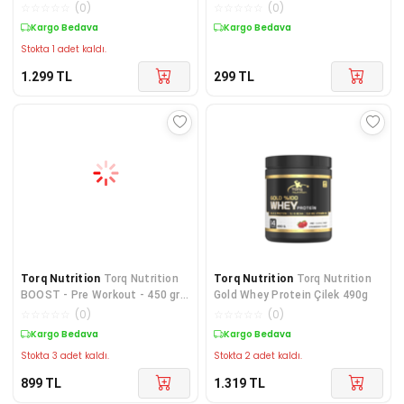
☆
☆
☆
☆
☆
(
0
)
☆
☆
☆
☆
☆
(
0
)
Kargo Bedava
Kargo Bedava
Stokta 1 adet kaldı.
1.299
TL
299
TL
Torq Nutrition
Torq Nutrition
Torq Nutrition
Torq Nutrition
BOOST - Pre Workout - 450 gr.
Gold Whey Protein Çilek 490g
Nox - (Karpuz)
☆
☆
☆
☆
☆
(
0
)
☆
☆
☆
☆
☆
(
0
)
Kargo Bedava
Kargo Bedava
Stokta 3 adet kaldı.
Stokta 2 adet kaldı.
899
TL
1.319
TL