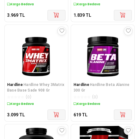
Kargo Bedava
Kargo Bedava
3.969
TL
1.839
TL
Hardline
Hardline Whey 3Matrix
Hardline
Hardline Beta Alanine
Base Base Sade 908 Gr
300 Gr
☆
☆
☆
☆
☆
(
0
)
☆
☆
☆
☆
☆
(
0
)
Kargo Bedava
Kargo Bedava
3.099
TL
619
TL