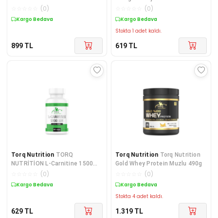
GAİNER
Jeli 40 gr 24 Adet Şe
☆
☆
☆
☆
☆
(
0
)
☆
☆
☆
☆
☆
(
0
)
Kargo Bedava
Kargo Bedava
Stokta 1 adet kaldı.
899
TL
619
TL
Torq Nutrition
TORQ
Torq Nutrition
Torq Nutrition
NUTRİTİON L-Carnitine 1500
Gold Whey Protein Muzlu 490g
MG 60 Tablet
☆
☆
☆
☆
☆
(
0
)
☆
☆
☆
☆
☆
(
0
)
Kargo Bedava
Kargo Bedava
Stokta 4 adet kaldı.
629
TL
1.319
TL