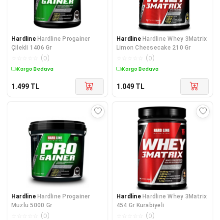
Hardline
Hardline Progainer
Hardline
Hardline Whey 3Matrix
Çilekli 1406 Gr
Limon Cheesecake 210 Gr
☆
☆
☆
☆
☆
(
0
)
☆
☆
☆
☆
☆
(
0
)
Kargo Bedava
Kargo Bedava
1.499
TL
1.049
TL
Hardline
Hardline Progainer
Hardline
Hardline Whey 3Matrix
Muzlu 5000 Gr
454 Gr Kurabiyeli
☆
☆
☆
☆
☆
(
0
)
☆
☆
☆
☆
☆
(
0
)