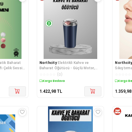
atik Baharat
Northcity
Elektrikli Kahve ve
Northcit
fı Çelik Sessiz
Baharat Öğütücü - Güçlü Motor,
Sıkıştırm
Paslanmaz Çelik Gövde ve Kolay
Temizleme 
☆
☆
☆
☆
☆
(
0
)
☆
☆
☆
☆
☆
Temizlik
Cihazı
Kargo Bedava
Kargo B
1.422,98
TL
1.359,98