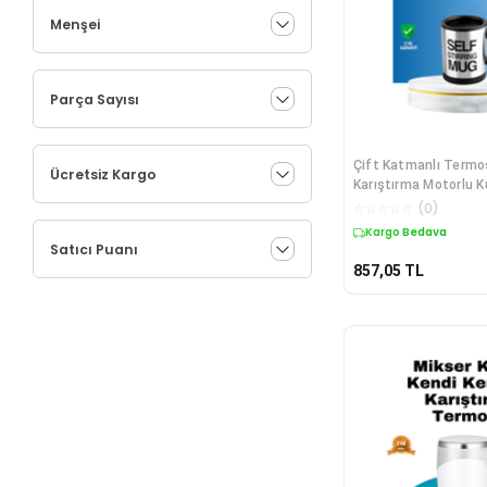
Menşei
Parça Sayısı
Çift Katmanlı Termos
Ücretsiz Kargo
Karıştırma Motorlu K
☆
☆
☆
☆
☆
(
0
)
Kargo Bedava
Satıcı Puanı
857,05
TL