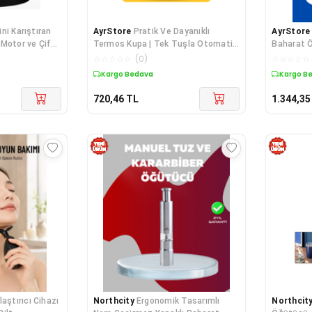
ni Karıştıran
AyrStore
Pratik Ve Dayanıklı
AyrStore
Motor ve Çift
Termos Kupa | Tek Tuşla Otomatik
Baharat 
Karıştırma
Kahve De
☆
☆
☆
☆
☆
(
0
)
☆
☆
☆
☆
☆
Kargo Bedava
Kargo B
720,46
TL
1.344,35
laştırıcı Cihazı
Northcity
Ergonomik Tasarımlı
Northcit