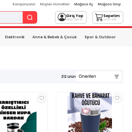
Kampanyalar
Müşteri Hizmetleri
Mağaza Aç
Mağaza Girişi
Giriş Yap
Sepetim
veya üye ol
ürün yok
Elektronik
Anne & Bebek & Çocuk
Spor & Outdoor
212
ürün