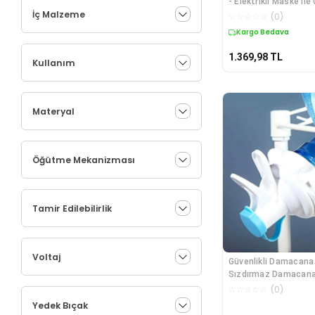
- Elektrikli Maske ile 
İç Malzeme
Gençleştirme ve Kas
☆
☆
☆
☆
☆
(
0
)
Kargo Bedava
1.369,98
TL
Kullanım
Materyal
Öğütme Mekanizması
Tamir Edilebilirlik
Voltaj
Güvenlikli Damacana 
Sızdırmaz Damacan
Renkli
☆
☆
☆
☆
☆
(
0
)
Yedek Bıçak