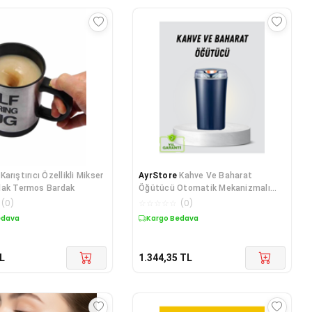
Karıştırıcı Özellikli Mikser
AyrStore
Kahve Ve Baharat
dak Termos Bardak
Öğütücü Otomatik Mekanizmalı
Dayanıklı Çelik
(
0
)
☆
☆
☆
☆
☆
(
0
)
edava
Kargo Bedava
L
1.344,35
TL