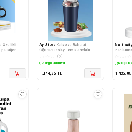
 Özellikli
AyrStore
Kahve ve Baharat
Northcit
upa Diğer
Öğütücü Kolay Temizlenebilir
Paslanmaz
Paslanmaz Çelik Taşınabilir
Öğütücü -
☆
☆
☆
☆
☆
(
0
)
☆
☆
☆
☆
☆
Kargo Bedava
Kargo B
1.344,35
TL
1.422,98