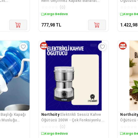
Cilt
Nem Geçirmez Kapaklı Baharat
Öğütücü -
 Rahatlatıcı
Öğütücü - Hızlı ve Rahat Mutfak
Kullanım 
☆
☆
☆
☆
☆
(
0
)
☆
☆
☆
☆
☆
Aleti
Kargo Bedava
Kargo B
777,98
TL
1.422,98
Başlığı Kapağı
Northcity
Elektrikli Sessiz Kahve
Northcit
a Musluğu
Öğütücü 200W - Çok Fonksiyonlu ve
Öğütücü 
Kolay Temizlenir
Çelik Mut
☆
☆
☆
☆
☆
(
0
)
☆
☆
☆
☆
☆
Kargo Bedava
Kargo B