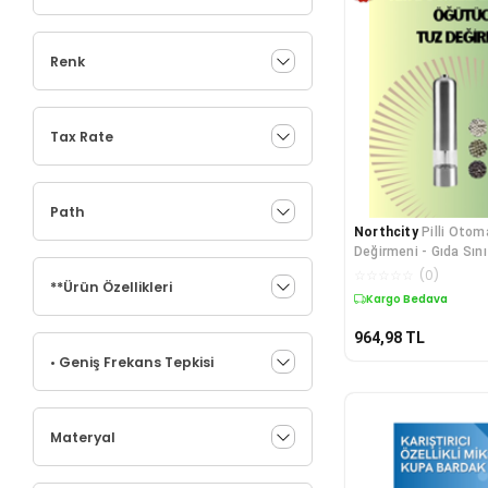
Renk
Tax Rate
Path
Northcity
Pilli Otom
Değirmeni - Gıda Sını
Öğütücü
☆
☆
☆
☆
☆
(
0
)
**Ürün Özellikleri
Kargo Bedava
964,98
TL
• Geniş Frekans Tepkisi
Materyal