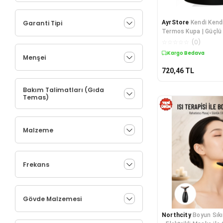
Garanti Tipi
AyrStore
Kendi Kendi
Termos Kupa | Güçlü 
Katmanlı Isı Koruma
☆
☆
☆
☆
☆
(
0
)
Kargo Bedava
Menşei
720,46
TL
Bakım Talimatları (Gıda
Temas)
Malzeme
Frekans
Gövde Malzemesi
Northcity
Boyun Sıkı