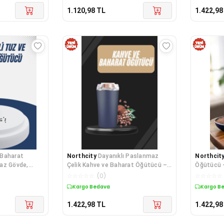
1.120,98
TL
1.422,98
Baharat
Northcity
Dayanıklı Paslanmaz
Northcit
az Gövde,
Çelik Kahve ve Baharat Öğütücü –
Öğütücü -
e Tek Tuşla
Kolay Kullanım, Tek Tuşla Çalışma
Otomatik 
☆
☆
☆
☆
☆
(
0
)
☆
☆
☆
☆
☆
Kargo Bedava
Kargo B
1.422,98
TL
1.422,98