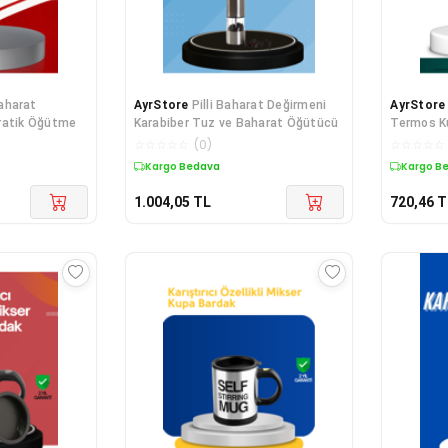
 Baharat
AyrStore
Pilli Baharat Değirmeni
AyrStore
ratik Öğütme
Karabiber Tuz ve Baharat Öğütücü
Termos K
☆
☆
☆
☆
☆
(
0
)
☆
☆
☆
☆
☆
Kargo Bedava
Kargo B
1.004,05
TL
720,46
T