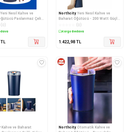
Yeni Nesil Kahve ve
Northcity
Yeni Nesil Kahve ve
Öğütücü Paslanmaz Çelik
Baharat Öğütücü - 200 Watt Güçlü
ğirmeni
Motor ve Paslanmaz Çelik Tasarım
(
0
)
☆
☆
☆
☆
☆
(
0
)
edava
Kargo Bedava
TL
1.422,98
TL
y
Kahve ve Baharat
Northcity
Otomatik Kahve ve