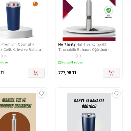
y
Premium Otomatik
Northcity
Hafif ve Kompakt
 Çelik Kahve ve Baharat
Taşınabilir Baharat Öğütücü -
 Sessiz ve Güçlü
Mutfak ve Seyahat İçin Pratik
(
0
)
☆
☆
☆
☆
☆
(
0
)
Çözüm
edava
Kargo Bedava
TL
777,98
TL