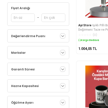
Fiyat Aralığı
-
AyrStore
Işıklı Pilli
Değirmeni Taze ve P
☆
☆
☆
☆
☆
(
0
)
Değerlendirme Puanı
Kargo Bedava
1.004,05
TL
Markalar
Garanti Süresi
Hazne Kapasitesi
Öğütme Ayarı