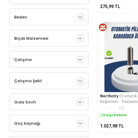
275,99
TL
Beden
Bıçak Malzemesi
Çalışma
Çalışma Şekli
Northcity
Otomatik 
Gıda Sınıfı
Değirmeni - Paslanm
Ergonomik Tasarım v
☆
☆
☆
☆
☆
(
0
)
Kolay Kullanım
Kargo Bedava
Güç Kaynağı
1.027,98
TL