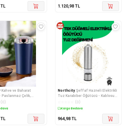
TL
1.120,98
TL
y
Kahve ve Baharat
Northcity
Şeffaf Hazneli Elektrikli
 Paslanmaz Çelik,
Tuz Karabiber Öğütücü - Kablosuz
ve Dayanıklı
Baharat Öğütme
(
0
)
☆
☆
☆
☆
☆
(
0
)
edava
Kargo Bedava
TL
964,98
TL