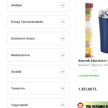
Hediye
Kolay Temizlenebilir
Kullanım Alanı
Mekanizma
Kanonik Education
K
Baharat Öğütücü Ko
Temizlenebilir Pasla
☆
☆
☆
☆
☆
(
0
)
Özellik
Taşınabilir
Kargo Bedava
Tasarım
1.337,69
TL
Taşınabilir