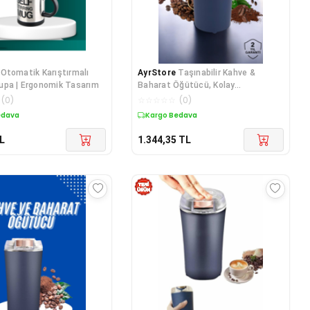
Otomatik Karıştırmalı
AyrStore
Taşınabilir Kahve &
upa | Ergonomik Tasarım
Baharat Öğütücü, Kolay
Temizlenebilir ve Uzun Ömürlü
(
0
)
☆
☆
☆
☆
☆
(
0
)
Paslanmaz Çelik
edava
Kargo Bedava
L
1.344,35
TL