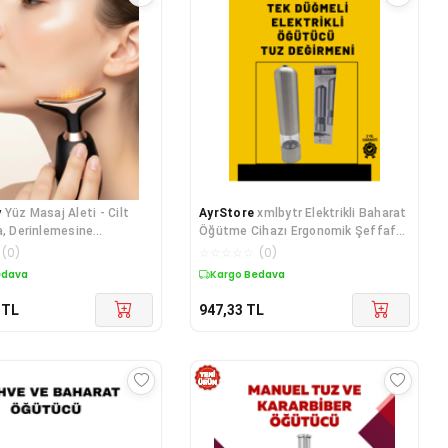
y
Yüz Masaj Aleti - Cilt
AyrStore
xmlbytr Elektrikli Baharat
a, Derinlemesine
Öğütme Cihazı Ergonomik Şeffaf
ve Kırışıklık Giderici
Gövde tr
(
0
)
☆
☆
☆
☆
☆
(
0
)
edava
Kargo Bedava
TL
947,33
TL