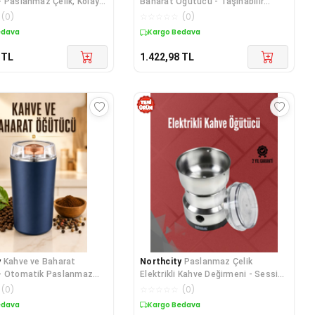
 Paslanmaz Çelik, Kolay
Baharat Öğütücü - Taşınabilir
ve Şık Tasarım
Paslanmaz Çelik
(
0
)
☆
☆
☆
☆
☆
(
0
)
edava
Kargo Bedava
TL
1.422,98
TL
y
Kahve ve Baharat
Northcity
Paslanmaz Çelik
- Otomatik Paslanmaz
Elektrikli Kahve Değirmeni - Sessiz
fak Aleti
Hızlı Çok Amaçlı Öğütücü 200W
(
0
)
☆
☆
☆
☆
☆
(
0
)
edava
Kargo Bedava