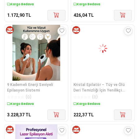
Kargo Bedava
Kargo Bedava
1.172,90
TL
426,04
TL
9 Kademeli Enerji Seviyeli
Kristal Epilatör – Tüy ve Ölü
Epilasyon Sistemi
Deri Temizliği İçin Yenilikçi
Çözüm
☆
☆
☆
☆
☆
(
0
)
☆
☆
☆
☆
☆
(
0
)
Kargo Bedava
Kargo Bedava
3.228,37
TL
222,37
TL