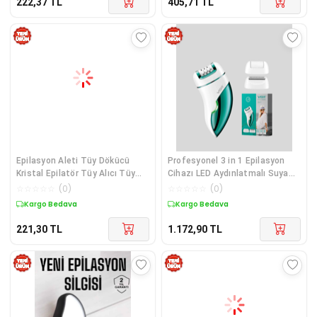
222,37
TL
405,71
TL
Epilasyon Aleti Tüy Dökücü
Profesyonel 3 in 1 Epilasyon
Kristal Epilatör Tüy Alıcı Tüy
Cihazı LED Aydınlatmalı Suya
Silgi
Dayanıklı Şarjlı VGR Epilatör
☆
☆
☆
☆
☆
(
0
)
☆
☆
☆
☆
☆
(
0
)
Yeni Nesil
Kargo Bedava
Kargo Bedava
221,30
TL
1.172,90
TL