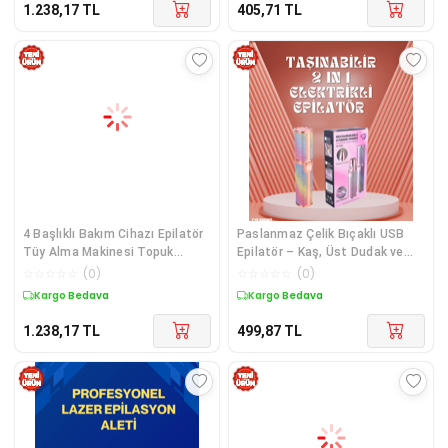
1.238,17
TL
405,71
TL
4 Başlıklı Bakım Cihazı Epilatör
Paslanmaz Çelik Bıçaklı USB
Tüy Alma Makinesi Topuk
Epilatör – Kaş, Üst Dudak ve
Törpüsü
Çene Tüy Temizleyici
☆
☆
☆
☆
☆
(
0
)
☆
☆
☆
☆
☆
(
0
)
Kargo Bedava
Kargo Bedava
1.238,17
TL
499,87
TL