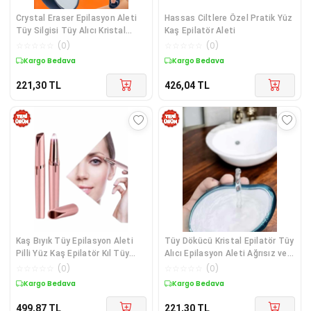
Crystal Eraser Epilasyon Aleti
Hassas Ciltlere Özel Pratik Yüz
Tüy Silgisi Tüy Alıcı Kristal
Kaş Epilatör Aleti
Epilatör Ağda
☆
☆
☆
☆
☆
(
0
)
☆
☆
☆
☆
☆
(
0
)
Kargo Bedava
Kargo Bedava
221,30
TL
426,04
TL
Kaş Bıyık Tüy Epilasyon Aleti
Tüy Dökücü Kristal Epilatör Tüy
Pilli Yüz Kaş Epilatör Kıl Tüy
Alıcı Epilasyon Aleti Ağrısız ve
Alma Epilasyon
Acısız
☆
☆
☆
☆
☆
(
0
)
☆
☆
☆
☆
☆
(
0
)
Kargo Bedava
Kargo Bedava
499,87
TL
221,30
TL