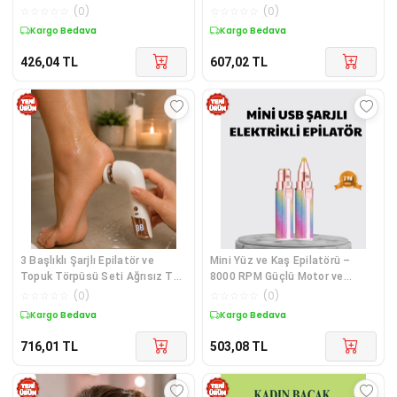
Epilatörü
Düzeltici Hassas Kesim
☆
☆
☆
☆
☆
(
0
)
☆
☆
☆
☆
☆
(
0
)
Kargo Bedava
Kargo Bedava
426,04
TL
607,02
TL
3 Başlıklı Şarjlı Epilatör ve
Mini Yüz ve Kaş Epilatörü –
Topuk Törpüsü Seti Ağrısız Tüy
8000 RPM Güçlü Motor ve
Alma Cilt Bakımı
Paslanmaz Çelik Başlık
☆
☆
☆
☆
☆
(
0
)
☆
☆
☆
☆
☆
(
0
)
Kargo Bedava
Kargo Bedava
716,01
TL
503,08
TL