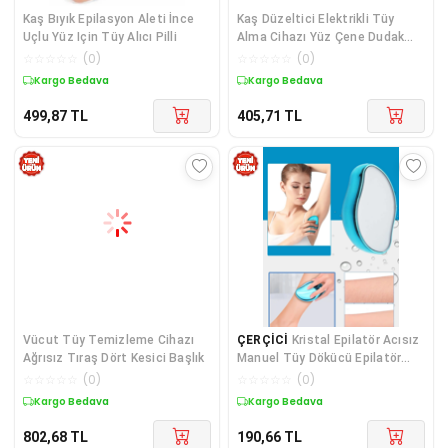
Kaş Bıyık Epilasyon Aleti İnce
Kaş Düzeltici Elektrikli Tüy
Uçlu Yüz Için Tüy Alıcı Pilli
Alma Cihazı Yüz Çene Dudak
İçin Hassas Trimmer
☆
☆
☆
☆
☆
(
0
)
☆
☆
☆
☆
☆
(
0
)
Kargo Bedava
Kargo Bedava
499,87
TL
405,71
TL
Vücut Tüy Temizleme Cihazı
ÇERÇİCİ
Kristal Epilatör Acısız
Ağrısız Tıraş Dört Kesici Başlık
Manuel Tüy Dökücü Epilatör
Tüy Silgisi Epilasyon Aleti Kol
☆
☆
☆
☆
☆
(
0
)
☆
☆
☆
☆
☆
(
0
)
Bacak Koltuk Altı
Kargo Bedava
Kargo Bedava
802,68
TL
190,66
TL