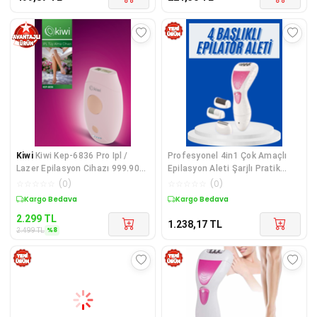
Kiwi
Kiwi Kep-6836 Pro Ipl /
Profesyonel 4in1 Çok Amaçlı
Lazer Epilasyon Cihazı 999.900
Epilasyon Aleti Şarjlı Pratik
Atım Tüm V
Taşınabilir
☆
☆
☆
☆
☆
(
0
)
☆
☆
☆
☆
☆
(
0
)
Sepette %8 İndirim
Kargo Bedava
2.299
TL
1.238,17
TL
%
8
2.499
TL