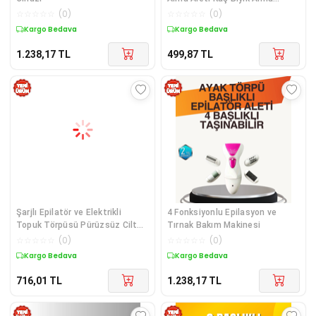
Epilatörü
☆
☆
☆
☆
☆
(
0
)
☆
☆
☆
☆
☆
(
0
)
Kargo Bedava
Kargo Bedava
1.238,17
TL
499,87
TL
Şarjlı Epilatör ve Elektrikli
4 Fonksiyonlu Epilasyon ve
Topuk Törpüsü Pürüzsüz Cilt
Tırnak Bakım Makinesi
Bakım Seti
☆
☆
☆
☆
☆
(
0
)
☆
☆
☆
☆
☆
(
0
)
Kargo Bedava
Kargo Bedava
716,01
TL
1.238,17
TL