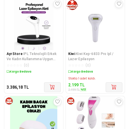
AyrStore
IPL Teknolojili Erkek
Kiwi
Kiwi Kep-6833 Pro Ipl /
Ve Kadın Kullanımına Uygun
Lazer Epilasyon
Lazer Epilasyon Cihaz
☆
☆
☆
☆
☆
(
0
)
☆
☆
☆
☆
☆
(
0
)
Kargo Bedava
Sepette %12 İndirim
Stokta 1 adet kaldı.
2.199
TL
3.386,18
TL
%
12
2.499
TL