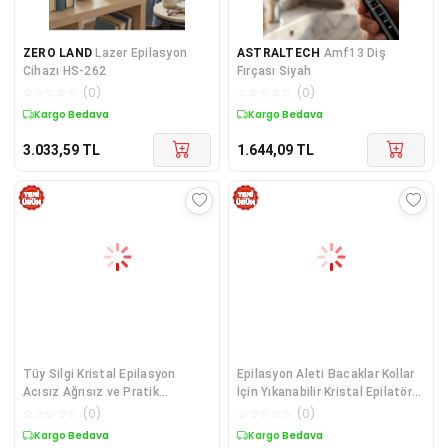
ZERO LAND
Lazer Epilasyon
ASTRALTECH
Amf13 Diş
Cihazı HS-262
Fırçası Siyah
☆
☆
☆
☆
☆
(
0
)
☆
☆
☆
☆
☆
(
0
)
Kargo Bedava
Kargo Bedava
3.033,59
TL
1.644,09
TL
Tüy Silgi Kristal Epilasyon
Epilasyon Aleti Bacaklar Kollar
Acısız Ağrısız ve Pratik
İçin Yıkanabilir Kristal Epilatör
Epilasyon Al
Tüy Silgi
☆
☆
☆
☆
☆
(
0
)
☆
☆
☆
☆
☆
(
0
)
Kargo Bedava
Kargo Bedava