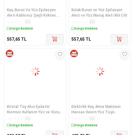
Kaş Burun Ve Yüz Epilasyon
Kulak Burun ve Yüz Epilasyon
Aleti Kablosuz Şarjlı Kökten
Aleti ve Yüz Masaj Aleti İkili Cilt
Alan Epil
☆
☆
☆
☆
☆
(
0
)
☆
☆
☆
☆
☆
(
0
)
Kargo Bedava
Kargo Bedava
557,65
TL
557,65
TL
Kristal Tüy Alıcı Epilatör
Elektrikli Kaş Alma Makinesi
Kremsiz Kullanım Yüz ve Vücut
Hassas Kesim Yüz Tüyü
İçin
Temizleme Taşınabilir Trimmer
☆
☆
☆
☆
☆
(
0
)
☆
☆
☆
☆
☆
(
0
)
Kargo Bedava
Kargo Bedava