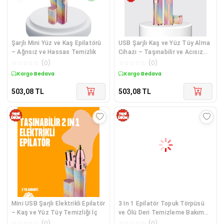
Şarjlı Mini Yüz ve Kaş Epilatörü
USB Şarjlı Kaş ve Yüz Tüy Alma
– Ağrısız ve Hassas Temizlik
Cihazı – Taşınabilir ve Acısız
Kullanım
☆
☆
☆
☆
☆
(
0
)
☆
☆
☆
☆
☆
(
0
)
Kargo Bedava
Kargo Bedava
503,08
TL
503,08
TL
Mini USB Şarjlı Elektrikli Epilatör
3 In 1 Epilatör Topuk Törpüsü
– Kaş ve Yüz Tüy Temizliği İç
ve Ölü Deri Temizleme Bakım
Cihazı
☆
☆
☆
☆
☆
(
0
)
☆
☆
☆
☆
☆
(
0
)