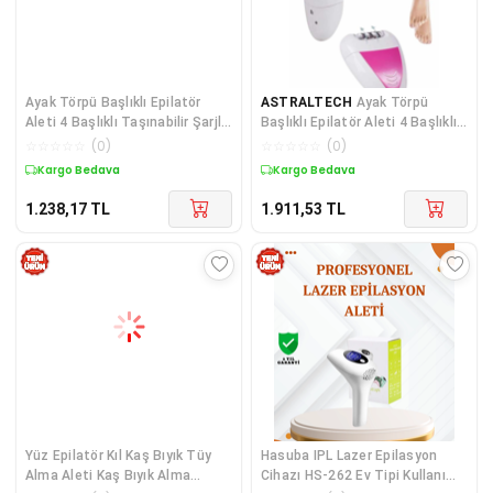
Ayak Törpü Başlıklı Epilatör
ASTRALTECH
Ayak Törpü
Aleti 4 Başlıklı Taşınabilir Şarjlı
Başlıklı Epilatör Aleti 4 Başlıklı
Epilasyon Cihazı
Taşınabilir Şarjlı Epilasyon
☆
☆
☆
☆
☆
(
0
)
☆
☆
☆
☆
☆
(
0
)
Cihazı
Kargo Bedava
Kargo Bedava
1.238,17
TL
1.911,53
TL
Yüz Epilatör Kıl Kaş Bıyık Tüy
Hasuba IPL Lazer Epilasyon
Alma Aleti Kaş Bıyık Alma
Cihazı HS-262 Ev Tipi Kullanım