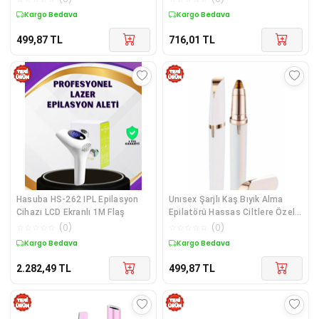
Kargo Bedava
Kargo Bedava
499,87
TL
716,01
TL
Hasuba HS-262 IPL Epilasyon
Unısex Şarjlı Kaş Bıyık Alma
Cihazı LCD Ekranlı 1M Flaş
Epilatörü Hassas Ciltlere Özel
Acısız
☆
☆
☆
☆
☆
(
0
)
☆
☆
☆
☆
☆
(
0
)
Kargo Bedava
Kargo Bedava
2.282,49
TL
499,87
TL