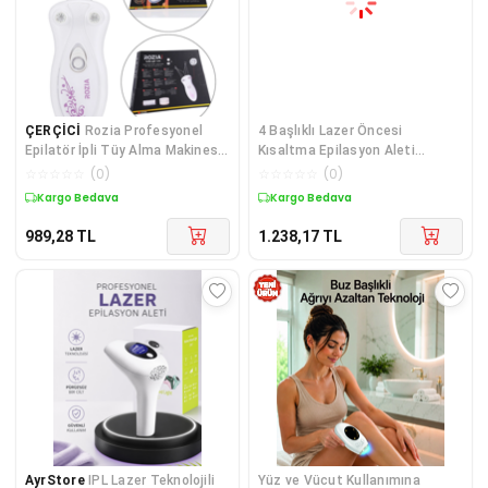
ÇERÇİCİ
Rozia Profesyonel
4 Başlıklı Lazer Öncesi
Epilatör İpli Tüy Alma Makinesi
Kısaltma Epilasyon Aleti
Epilasyon Aleti
Epilatör Çok Amaçlı
☆
☆
☆
☆
☆
(
0
)
☆
☆
☆
☆
☆
(
0
)
Kargo Bedava
Kargo Bedava
989,28
TL
1.238,17
TL
AyrStore
IPL Lazer Teknolojili
Yüz ve Vücut Kullanımına