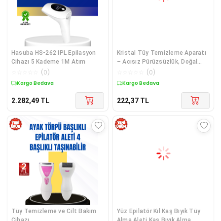
Hasuba HS-262 IPL Epilasyon
Kristal Tüy Temizleme Aparatı
Cihazı 5 Kademe 1M Atım
– Acısız Pürüzsüzlük, Doğal
Bakım Deneyimi
☆
☆
☆
☆
☆
(
0
)
☆
☆
☆
☆
☆
(
0
)
Kargo Bedava
Kargo Bedava
2.282,49
TL
222,37
TL
Tüy Temizleme ve Cilt Bakım
Yüz Epilatör Kıl Kaş Bıyık Tüy
Cihazı
Alma Aleti Kaş Bıyık Alma