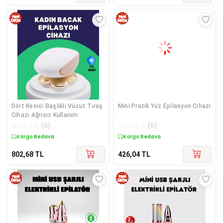
Dört Kesici Başlıklı Vücut Tıraş
Mini Pratik Yüz Epilasyon Cihazı
Cihazı Ağrısız Kullanım
☆
☆
☆
☆
☆
(
0
)
☆
☆
☆
☆
☆
(
0
)
Kargo Bedava
Kargo Bedava
802,68
TL
426,04
TL