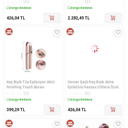
Epilatörü
İçin
☆
☆
☆
☆
☆
(
0
)
☆
☆
☆
☆
☆
(
0
)
Kargo Bedava
Kargo Bedava
426,04
TL
2.282,49
TL
Kaş Bıyık Tüy Epilasyon Aleti
Unısex Şarjlı Kaş Bıyık Alma
Finishing Touch Brows
Epilatörü Hassas Ciltlere Özel
Acısız
☆
☆
☆
☆
☆
(
0
)
☆
☆
☆
☆
☆
(
0
)
Kargo Bedava
Kargo Bedava
399,29
TL
426,04
TL