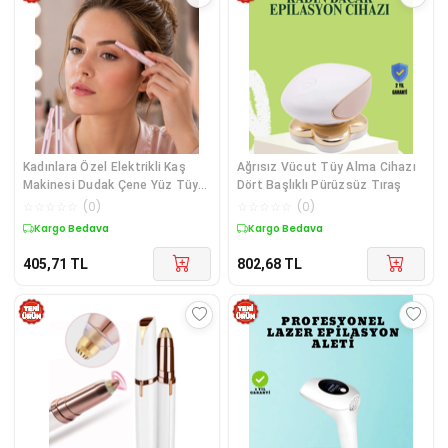
Kadınlara Özel Elektrikli Kaş
Ağrısız Vücut Tüy Alma Cihazı
Makinesi Dudak Çene Yüz Tüyü
Dört Başlıklı Pürüzsüz Tıraş
Alma Cihazı
☆
☆
☆
☆
☆
(
0
)
☆
☆
☆
☆
☆
(
0
)
Kargo Bedava
Kargo Bedava
405,71
TL
802,68
TL