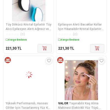
Tüy Dökücü Kristal Epilatör Tüy
Epilasyon Aleti Bacaklar Kollar
Alıcı Epilasyon Aleti Ağrısız ve
İçin Yıkanabilir Kristal Epilatör
Acısız
Tüy Silgi
☆
☆
☆
☆
☆
(
0
)
☆
☆
☆
☆
☆
(
0
)
Kargo Bedava
Kargo Bedava
221,30
TL
221,30
TL
Yüksek Performanslı, Hassas
VALOR
Taşınabilir Kaş Alma
Ciltler İçin Tasarlanmış Yüz Kaş
Makinesi Elektrikli Yüz Tüyü