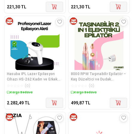
221,30
TL
221,30
TL
Hasuba IPL Lazer Epilasyon
8000 RPM Taşınabilir Epilatör –
Cihazı HS-262 Kadın ve Erkek
Kaş Düzeltici ve Dudak
İçin
Epilatörlü
☆
☆
☆
☆
☆
(
0
)
☆
☆
☆
☆
☆
(
0
)
Kargo Bedava
Kargo Bedava
2.282,49
TL
499,87
TL