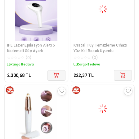
IPL Lazer Epilasyon Aleti 5
Kristal Tüy Temizleme Cihazı
Kademeli Güç Ayarlı
Yüz Kol Bacak Uyumlu
Taşınabilir
☆
☆
☆
☆
☆
(
0
)
☆
☆
☆
☆
☆
(
0
)
Kargo Bedava
Kargo Bedava
2.300,68
TL
222,37
TL