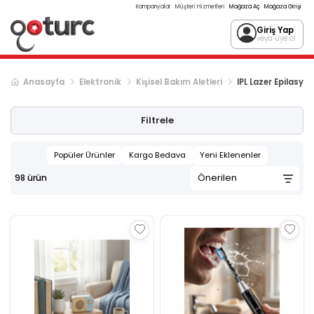
Kampanyalar
Müşteri Hizmetleri
Mağaza Aç
Mağaza Girişi
Giriş Yap
veya üye ol
Anasayfa
Elektronik
Kişisel Bakım Aletleri
IPL Lazer Epilasyon
Sonraki ürün sayfası, sayfa
2
Filtrele
Popüler Ürünler
Kargo Bedava
Yeni Eklenenler
98
ürün