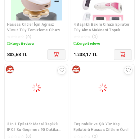
Hassas Ciltler İçin Ağrısız
4 Başlıklı Bakım Cihazı Epilatör
Vücut Tüy Temizleme Cihazı
Tüy Alma Makinesi Topuk
Törpüsü
☆
☆
☆
☆
☆
(
0
)
☆
☆
☆
☆
☆
(
0
)
Kargo Bedava
Kargo Bedava
802,68
TL
1.238,17
TL
3 in 1 Epilatör Metal Başlıklı
Taşınabilir ve Şık Yüz Kaş
IPX5 Su Geçirmez 90 Dakika
Epilatörü Hassas Ciltlere Özel
Şarjlı Epilasyon Cihazı
☆
☆
☆
☆
☆
(
0
)
☆
☆
☆
☆
☆
(
0
)