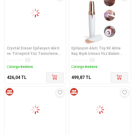
Crystal Eraser Epilasyon Aleti
Epilasyon Aleti Tüy Kıl Alma
ve Titreşimli Yüz Temizleme
Kaş Bıyık Unisex Yüz Bakım
Masaj
Tıraş Aleti
☆
☆
☆
☆
☆
(
0
)
☆
☆
☆
☆
☆
(
0
)
Kargo Bedava
Kargo Bedava
426,04
TL
499,87
TL