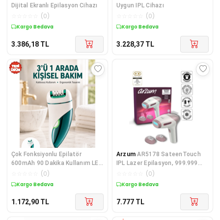
Dijital Ekranlı Epilasyon Cihazı
Uygun IPL Cihazı
☆
☆
☆
☆
☆
(
0
)
☆
☆
☆
☆
☆
(
0
)
Kargo Bedava
Kargo Bedava
3.386,18
TL
3.228,37
TL
Çok Fonksiyonlu Epilatör
Arzum
AR5178 SateenTouch
600mAh 90 Dakika Kullanım LED
IPL Lazer Epilasyon, 999.999
Metal Başlık Su Geçirmez Yeni
Atım,Evde Tüy Alma,Soğutmalı,
☆
☆
☆
☆
☆
(
0
)
☆
☆
☆
☆
☆
(
0
)
Nesil
5 Kademe, Cilt Sensörü
Kargo Bedava
Kargo Bedava
1.172,90
TL
7.777
TL