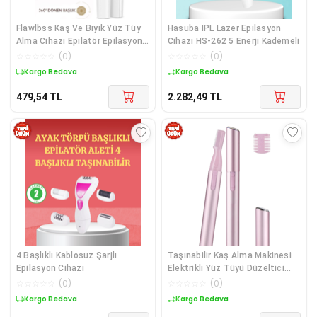
Flawlbss Kaş Ve Bıyık Yüz Tüy
Hasuba IPL Lazer Epilasyon
Alma Cihazı Epilatör Epilasyon
Cihazı HS-262 5 Enerji Kademeli
Traş Makinesi Pilli
☆
☆
☆
☆
☆
(
0
)
☆
☆
☆
☆
☆
(
0
)
Kargo Bedava
Kargo Bedava
479,54
TL
2.282,49
TL
4 Başlıklı Kablosuz Şarjlı
Taşınabilir Kaş Alma Makinesi
Epilasyon Cihazı
Elektrikli Yüz Tüyü Düzeltici
Hassas Kesim
☆
☆
☆
☆
☆
(
0
)
☆
☆
☆
☆
☆
(
0
)
Kargo Bedava
Kargo Bedava