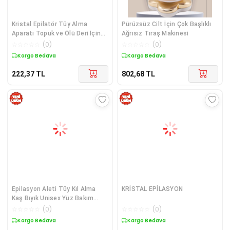
Kristal Epilatör Tüy Alma
Pürüzsüz Cilt İçin Çok Başlıklı
Aparatı Topuk ve Ölü Deri İçin
Ağrısız Tıraş Makinesi
Uygun
☆
☆
☆
☆
☆
(
0
)
☆
☆
☆
☆
☆
(
0
)
Kargo Bedava
Kargo Bedava
222,37
TL
802,68
TL
Epilasyon Aleti Tüy Kıl Alma
KRİSTAL EPİLASYON
Kaş Bıyık Unisex Yüz Bakım
Tıraş Aleti
☆
☆
☆
☆
☆
(
0
)
☆
☆
☆
☆
☆
(
0
)
Kargo Bedava
Kargo Bedava