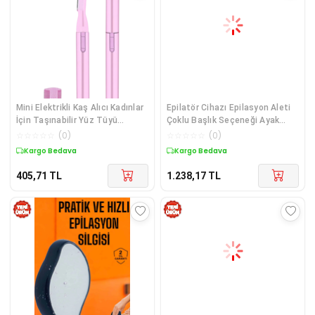
Mini Elektrikli Kaş Alıcı Kadınlar
Epilatör Cihazı Epilasyon Aleti
İçin Taşınabilir Yüz Tüyü
Çoklu Başlık Seçeneği Ayak
Temizleyici
Törpüsü
☆
☆
☆
☆
☆
(
0
)
☆
☆
☆
☆
☆
(
0
)
Kargo Bedava
Kargo Bedava
405,71
TL
1.238,17
TL