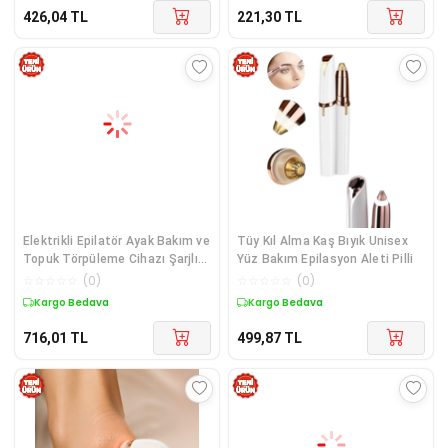
426,04
TL
221,30
TL
Elektrikli Epilatör Ayak Bakım ve
Tüy Kıl Alma Kaş Bıyık Unisex
Topuk Törpüleme Cihazı Şarjlı
Yüz Bakım Epilasyon Aleti Pilli
Kullanım
☆
☆
☆
☆
☆
(
0
)
☆
☆
☆
☆
☆
(
0
)
Kargo Bedava
Kargo Bedava
716,01
TL
499,87
TL