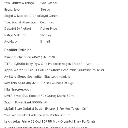
Yapı Market & Bahçe
Yves Rocher
Beyaz Eşya
Sleepy
Sağlık & Medikal Ürünler
Royal Canin
Takı, Saat & Aksesuar
Columbia
Elektrikli Ev Aletleri
Fisher Price
Bahçe & Balkon
Stanley
Ayakkabı
Einhell
Popüler Ürünler
Kanonik Education ARAÇ ŞEMSİYESİ
TEFAL , Ey505d Easy Fry & Grill Precision Yağsız Fritöz Airfryer,
Apple Watch SE GPS + Cellular 44mm Gece Yarısı Alüminyum Kasa
AyrStore Stereo Ses Kaliteli Bluetooth Kulaklık
Ray-Ban 4340 710/M2 50 Unisex Güneş Gözlüğü
Nike Sneaker,Kadın
NIVEA Nivea SUN Hassas Yüz Güneş Kremi 50ml,
Xiaomi Power Bank 10000mAh
MyBalliStore Galaksi Baskılı iPhone 16 Pro Max Telefon Kılıfı
Yves Rocher Mon Evidence EDP- Kadın Parfüm
Lelas Lelas Prime 38 Cool EDP 55 ML – Oryantal Erkek Parfümü