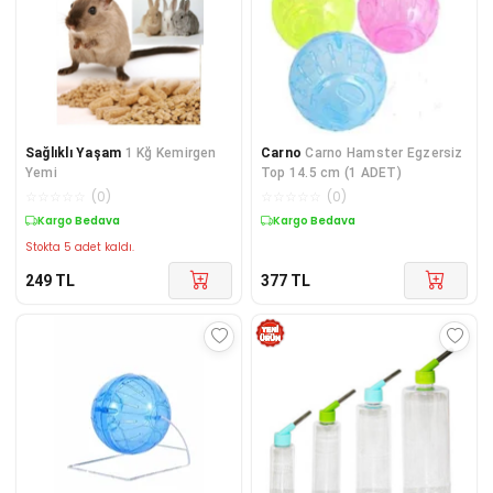
Sağlıklı Yaşam
1 Kğ Kemirgen
Carno
Carno Hamster Egzersiz
Yemi
Top 14.5 cm (1 ADET)
☆
☆
☆
☆
☆
(
0
)
☆
☆
☆
☆
☆
(
0
)
Kargo Bedava
Kargo Bedava
Stokta 5 adet kaldı.
249
TL
377
TL