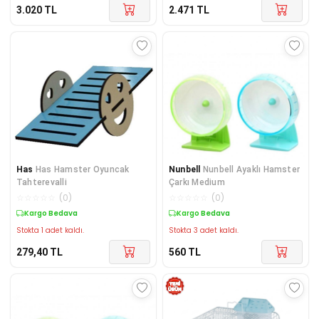
3.020
TL
2.471
TL
Has
Has Hamster Oyuncak
Nunbell
Nunbell Ayaklı Hamster
Tahterevalli
Çarkı Medium
☆
☆
☆
☆
☆
(
0
)
☆
☆
☆
☆
☆
(
0
)
Kargo Bedava
Kargo Bedava
Stokta 1 adet kaldı.
Stokta 3 adet kaldı.
279,40
TL
560
TL