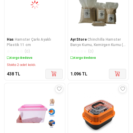
Has
Hamster Çarkı Ayaklı
AyrStore
Chinchilla Hamster
Plastik 11 cm
Banyo Kumu, Kemirgen Kumu (1,
Kilogram)
☆
☆
☆
☆
☆
(
0
)
☆
☆
☆
☆
☆
(
0
)
Kargo Bedava
Kargo Bedava
Stokta 2 adet kaldı.
438
TL
1.096
TL