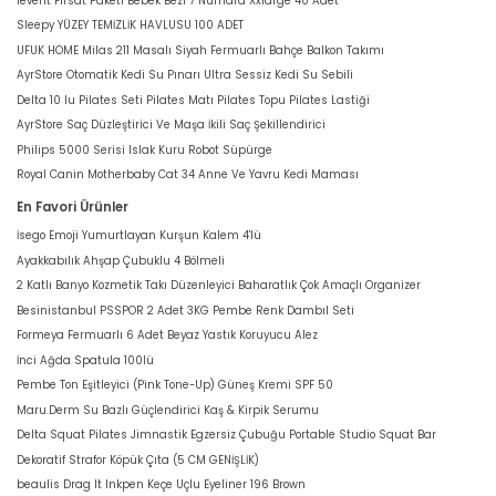
levent Fırsat Paketi Bebek Bezi 7 Numara Xxlarge 40 Adet
Sleepy YÜZEY TEMİZLİK HAVLUSU 100 ADET
UFUK HOME Milas 211 Masalı Siyah Fermuarlı Bahçe Balkon Takımı
AyrStore Otomatik Kedi Su Pınarı Ultra Sessiz Kedi Su Sebili
Delta 10 lu Pilates Seti Pilates Matı Pilates Topu Pilates Lastiği
AyrStore Saç Düzleştirici Ve Maşa İkili Saç Şekillendirici
Philips 5000 Serisi Islak Kuru Robot Süpürge
Royal Canin Motherbaby Cat 34 Anne Ve Yavru Kedi Maması
En Favori Ürünler
İsego Emoji Yumurtlayan Kurşun Kalem 4'lü
Ayakkabılık Ahşap Çubuklu 4 Bölmeli
2 Katlı Banyo Kozmetik Takı Düzenleyici Baharatlık Çok Amaçlı Organizer
Besinistanbul PSSPOR 2 Adet 3KG Pembe Renk Dambıl Seti
Formeya Fermuarlı 6 Adet Beyaz Yastık Koruyucu Alez
İnci Ağda Spatula 100lü
Pembe Ton Eşitleyici (Pink Tone-Up) Güneş Kremi SPF 50
Maru.Derm Su Bazlı Güçlendirici Kaş & Kirpik Serumu
Delta Squat Pilates Jimnastik Egzersiz Çubuğu Portable Studio Squat Bar
Dekoratif Strafor Köpük Çıta (5 CM GENİŞLİK)
beaulis Drag It Inkpen Keçe Uçlu Eyeliner 196 Brown