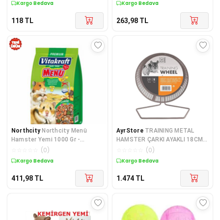
Kargo Bedava
Kargo Bedava
118
TL
263,98
TL
Northcity
Northcity Menü
AyrStore
TRAINING METAL
Hamster Yemi 1000 Gr -
HAMSTER ÇARKI AYAKLI 18CM
Hamsterlarınız İçin Zengin
(M)
☆
☆
☆
☆
☆
(
0
)
☆
☆
☆
☆
☆
(
0
)
Kargo Bedava
Kargo Bedava
411,98
TL
1.474
TL