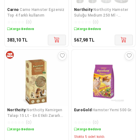
Carno
Carno Hamster Egzersiz
Northcity
Northcity Hamster
Top 4 farklı kullanım
Suluğu Medium 250 Ml -
Besleyici İçecek
☆
☆
☆
☆
☆
(
0
)
☆
☆
☆
☆
☆
(
0
)
Kargo Bedava
Kargo Bedava
383,10
TL
567,98
TL
Northcity
Northcity Kemirgen
EuroGold
Hamster Yemi 500 Gr.
Talaşı 15 Lt - En Etkili Zararlı
Kontrolü
☆
☆
☆
☆
☆
(
0
)
☆
☆
☆
☆
☆
(
0
)
Kargo Bedava
Kargo Bedava
Stokta 5 adet kaldı.