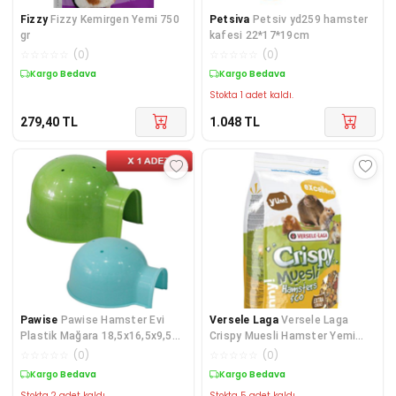
Fizzy
Fizzy Kemirgen Yemi 750
Petsiva
Petsiv yd259 hamster
gr
kafesi 22*17*19cm
☆
☆
☆
☆
☆
(
0
)
☆
☆
☆
☆
☆
(
0
)
Kargo Bedava
Kargo Bedava
Stokta 1 adet kaldı.
279,40
TL
1.048
TL
Pawise
Pawise Hamster Evi
Versele Laga
Versele Laga
Plastik Mağara 18,5x16,5x9,5
Crispy Muesli Hamster Yemi
cm (1 ADET)
400 Gr
☆
☆
☆
☆
☆
(
0
)
☆
☆
☆
☆
☆
(
0
)
Kargo Bedava
Kargo Bedava
Stokta 2 adet kaldı.
Stokta 5 adet kaldı.