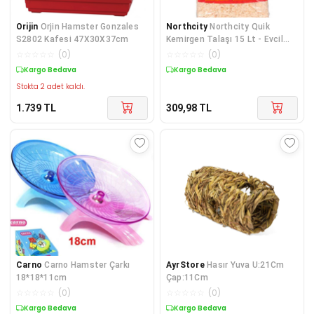
Orijin
Orjin Hamster Gonzales
Northcity
Northcity Quik
S2802 Kafesi 47X30X37cm
Kemirgen Talaşı 15 Lt - Evcil
Hayvanlar İçin Koku Kontrolü ve
☆
☆
☆
☆
☆
(
0
)
☆
☆
☆
☆
☆
(
0
)
Rahat Yatak
Kargo Bedava
Kargo Bedava
Stokta 2 adet kaldı.
1.739
TL
309,98
TL
Carno
Carno Hamster Çarkı
AyrStore
Hasır Yuva U:21Cm
18*18*11cm
Çap:11Cm
☆
☆
☆
☆
☆
(
0
)
☆
☆
☆
☆
☆
(
0
)
Kargo Bedava
Kargo Bedava