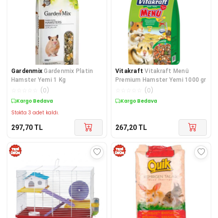
Gardenmix
Gardenmix Platin
Vitakraft
Vitakraft Menü
Hamster Yemi 1 Kg
Premium Hamster Yemi 1000 gr
☆
☆
☆
☆
☆
(
0
)
☆
☆
☆
☆
☆
(
0
)
Kargo Bedava
Kargo Bedava
Stokta 3 adet kaldı.
297,70
TL
267,20
TL