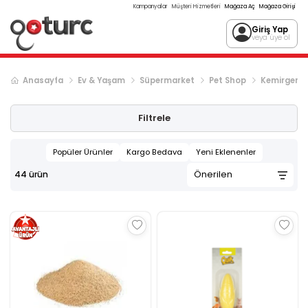
Kampanyalar
Müşteri Hizmetleri
Mağaza Aç
Mağaza Girişi
Giriş Yap
veya üye ol
Anasayfa
Ev & Yaşam
Süpermarket
Pet Shop
Kemirgen Ü
Filtrele
Popüler Ürünler
Kargo Bedava
Yeni Eklenenler
44
ürün