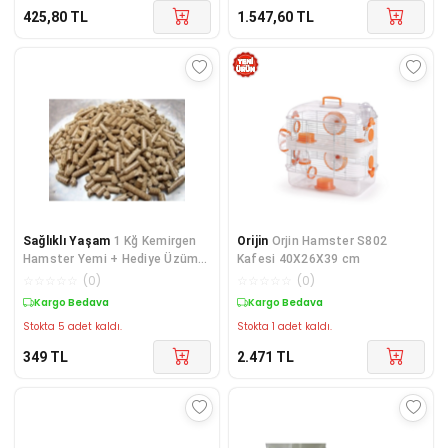
425,80
TL
1.547,60
TL
Sağlıklı Yaşam
1 Kğ Kemirgen
Orijin
Orjin Hamster S802
Hamster Yemi + Hediye Üzüm
Kafesi 40X26X39 cm
Fidanı Tohumları
☆
☆
☆
☆
☆
(
0
)
☆
☆
☆
☆
☆
(
0
)
Kargo Bedava
Kargo Bedava
Stokta 5 adet kaldı.
Stokta 1 adet kaldı.
349
TL
2.471
TL