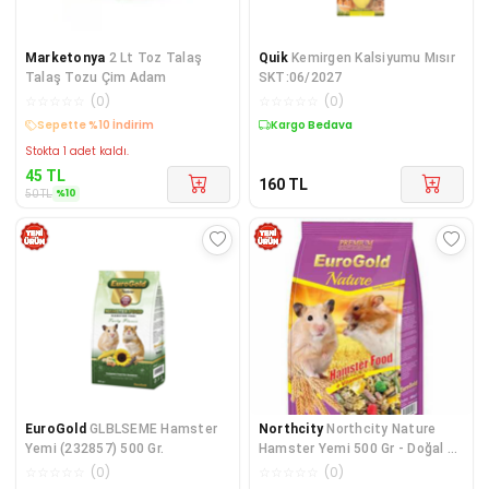
Marketonya
2 Lt Toz Talaş
Quik
Kemirgen Kalsiyumu Mısır
Talaş Tozu Çim Adam
SKT:06/2027
☆
☆
☆
☆
☆
(
0
)
☆
☆
☆
☆
☆
(
0
)
Kargo Bedava
Kargo Bedava
Stokta 1 adet kaldı.
45
TL
160
TL
%
10
50
TL
EuroGold
GLBLSEME Hamster
Northcity
Northcity Nature
Yemi (232857) 500 Gr.
Hamster Yemi 500 Gr - Doğal ve
Sağlıklı Tam Yem
☆
☆
☆
☆
☆
(
0
)
☆
☆
☆
☆
☆
(
0
)