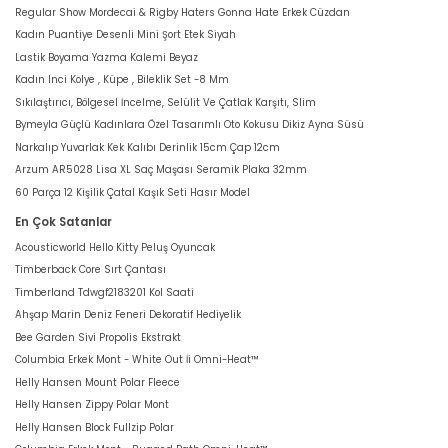
Regular Show Mordecai & Rigby Haters Gonna Hate Erkek Cüzdan
Kadın Puantiye Desenli Mini Şort Etek Siyah
Lastik Boyama Yazma Kalemi Beyaz
Kadın Inci Kolye , Küpe , Bileklik Set -8 Mm
Sıkılaştırıcı, Bölgesel İncelme, Selülit Ve Çatlak Karşıtı, Slim
Bymeyla Güçlü Kadınlara Özel Tasarımlı Oto Kokusu Dikiz Ayna Süsü
Narkalıp Yuvarlak Kek Kalıbı Derinlik 15cm Çap 12cm
Arzum AR5028 Lisa XL Saç Maşası Seramik Plaka 32mm
60 Parça 12 Kişilik Çatal Kaşık Seti Hasır Model
En Çok Satanlar
Acousticworld Hello Kitty Peluş Oyuncak
Timberback Core Sırt Çantası
Timberland Tdwgf2183201 Kol Saati
Ahşap Marin Deniz Feneri Dekoratif Hediyelik
Bee Garden Sivi Propolis Ekstrakt
Columbia Erkek Mont - White Out İi Omni-Heat™
Helly Hansen Mount Polar Fleece
Helly Hansen Zippy Polar Mont
Helly Hansen Block Fullzip Polar