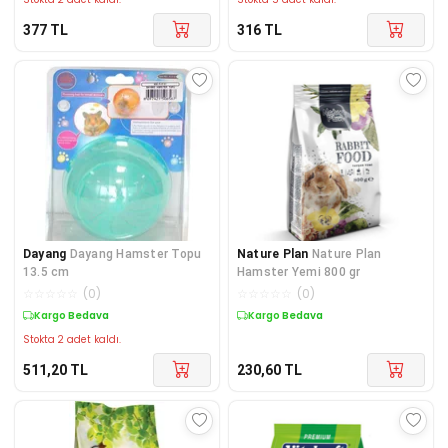
377
TL
316
TL
Dayang
Dayang Hamster Topu
Nature Plan
Nature Plan
13.5 cm
Hamster Yemi 800 gr
☆
☆
☆
☆
☆
(
0
)
☆
☆
☆
☆
☆
(
0
)
Kargo Bedava
Kargo Bedava
Stokta 2 adet kaldı.
511,20
TL
230,60
TL