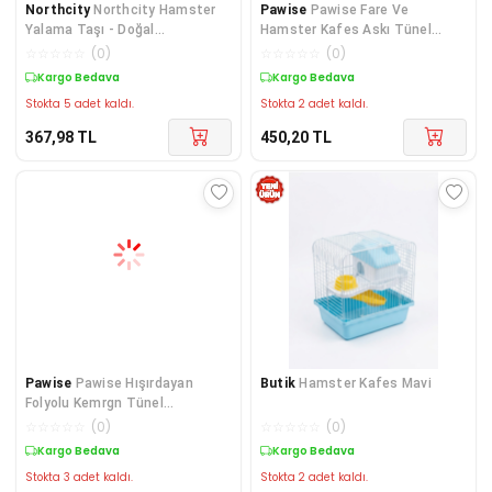
Northcity
Northcity Hamster
Pawise
Pawise Fare Ve
Yalama Taşı - Doğal
Hamster Kafes Askı Tünel
Minerallerle Sağlıklı Diş Bakımı
9×30cm
☆
☆
☆
☆
☆
(
0
)
☆
☆
☆
☆
☆
(
0
)
ve Eğlence Taşı
Kargo Bedava
Kargo Bedava
Stokta 5 adet kaldı.
Stokta 2 adet kaldı.
367,98
TL
450,20
TL
Pawise
Pawise Hışırdayan
Butik
Hamster Kafes Mavi
Folyolu Kemrgn Tünel
12,5x35,5cm
☆
☆
☆
☆
☆
(
0
)
☆
☆
☆
☆
☆
(
0
)
Kargo Bedava
Kargo Bedava
Stokta 3 adet kaldı.
Stokta 2 adet kaldı.