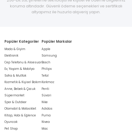
256-bit SSL şifreleme teknolojisi ile kişisel ve ödeme bilgileriniz
koruma altındadır. Güvenli ödeme seçenekleri ve sertifikalı
altyapımız ile huzurla alışveriş yapın.
Popüler Kategoriler
Popüler Markalar
Moda & Giyim
Apple
Elektronik
Samsung
Cep Telefonu & Aksesuar
Bosch
Ev, Yaşam & Mobilya
Philips
Sofra & Mutfak
Tefal
Kozmetik & Kişisel Bakım
Korkmaz
Anne, Bebek & Çocuk
Penti
Süpermarket
Süvari
Spor & Outdoor
Nike
Otomobil & Motosiklet
Adidas
Kitap, Hobi & Eğlence
Puma
Oyuncak
Nivea
Pet Shop
Mac