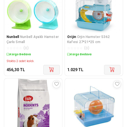
Nunbell
Nunbell Ayaklı Hamster
Orijin
Orjin Hamster S362
Çarkı Small
Kafesi 27*21*25 cm
☆
☆
☆
☆
☆
(
0
)
☆
☆
☆
☆
☆
(
0
)
Kargo Bedava
Kargo Bedava
Stokta 2 adet kaldı.
456,30
TL
1.029
TL