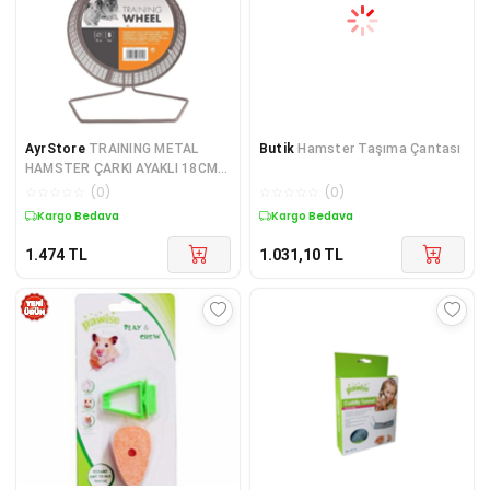
AyrStore
TRAINING METAL
Butik
Hamster Taşıma Çantası
HAMSTER ÇARKI AYAKLI 18CM
(M)
☆
☆
☆
☆
☆
(
0
)
☆
☆
☆
☆
☆
(
0
)
Kargo Bedava
Kargo Bedava
1.474
TL
1.031,10
TL