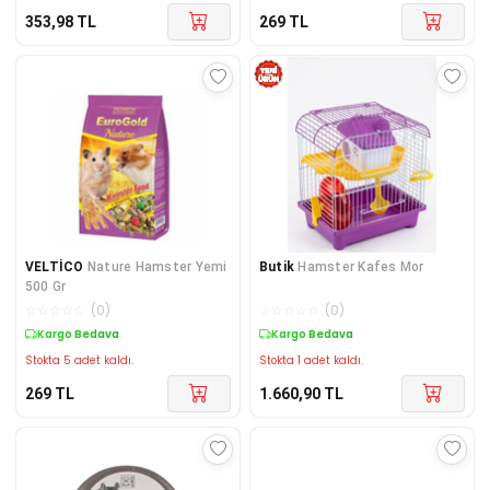
353,98
TL
269
TL
VELTİCO
Nature Hamster Yemi
Butik
Hamster Kafes Mor
500 Gr
☆
☆
☆
☆
☆
(
0
)
☆
☆
☆
☆
☆
(
0
)
Kargo Bedava
Kargo Bedava
Stokta 5 adet kaldı.
Stokta 1 adet kaldı.
269
TL
1.660,90
TL