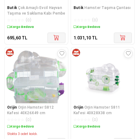
Butik
Çok Amaçlı Evcil Hayvan
Butik
Hamster Taşıma Çantası
Taşıma ve Saklama Kabı Pembe
☆
☆
☆
☆
☆
(
0
)
☆
☆
☆
☆
☆
(
0
)
Kargo Bedava
Kargo Bedava
695,60
TL
1.031,10
TL
Orijin
Orjin Hamster S812
Orijin
Orjin Hamster S811
Kafesi 40X26X49 cm
Kafesi 40X28X38 cm
☆
☆
☆
☆
☆
(
0
)
☆
☆
☆
☆
☆
(
0
)
Kargo Bedava
Kargo Bedava
Stokta 3 adet kaldı.