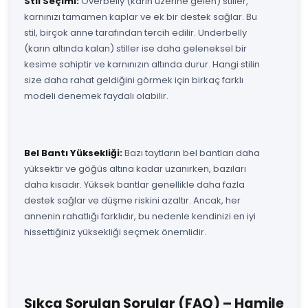
Stil Seçimi:
Overbelly (karın üzerine gelen) stiller,
karnınızı tamamen kaplar ve ek bir destek sağlar. Bu
stil, birçok anne tarafından tercih edilir. Underbelly
(karın altında kalan) stiller ise daha geleneksel bir
kesime sahiptir ve karnınızın altında durur. Hangi stilin
size daha rahat geldiğini görmek için birkaç farklı
modeli denemek faydalı olabilir.
Bel Bantı Yüksekliği:
Bazı taytların bel bantları daha
yüksektir ve göğüs altına kadar uzanırken, bazıları
daha kısadır. Yüksek bantlar genellikle daha fazla
destek sağlar ve düşme riskini azaltır. Ancak, her
annenin rahatlığı farklıdır, bu nedenle kendinizi en iyi
hissettiğiniz yüksekliği seçmek önemlidir.
Sıkça Sorulan Sorular (FAQ) – Hamile