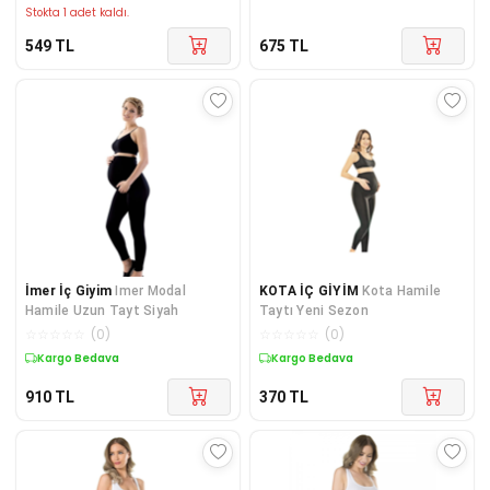
Stokta 1 adet kaldı.
549
TL
675
TL
İmer İç Giyim
Imer Modal
KOTA İÇ GİYİM
Kota Hamile
Hamile Uzun Tayt Siyah
Taytı Yeni Sezon
☆
☆
☆
☆
☆
(
0
)
☆
☆
☆
☆
☆
(
0
)
Kargo Bedava
Kargo Bedava
910
TL
370
TL