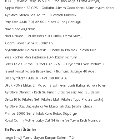
TEFAL , Ey505d Easy Fry & Grill Precision Yağsız Fritöz Airfryer,
Apple Watch SE GPS + Cellular 44mm Gece Yarısı Alüminyum Kasa
AyrStore Stereo Ses Kaliteli Bluetooth Kulaklık
Ray-Ban 4340 710/M2 50 Unisex Güneş Gözlüğü
Nike Sneaker,Kadın
NIVEA Nivea SUN Hassas Yüz Güneş Kremi 50ml,
Xiaomi Power Bank 10000mAh
MyBalliStore Galaksi Baskılı iPhone 16 Pro Max Telefon Kılıfı
Yves Rocher Mon Evidence EDP- Kadın Parfüm
Lelas Lelas Prime 38 Cool EDP 55 ML – Oryantal Erkek Parfümü
levent Fırsat Paketi Bebek Bezi 7 Numara Xxlarge 40 Adet
Sleepy YÜZEY TEMİZLİK HAVLUSU 100 ADET
UFUK HOME Milas 211 Masalı Siyah Fermuarlı Bahçe Balkon Takımı
AyrStore Otomatik Kedi Su Pınarı Ultra Sessiz Kedi Su Sebili
Delta 10 lu Pilates Seti Pilates Matı Pilates Topu Pilates Lastiği
AyrStore Saç Düzleştirici Ve Maşa İkili Saç Şekillendirici
Philips 5000 Serisi Islak Kuru Robot Süpürge
Royal Canin Motherbaby Cat 34 Anne Ve Yavru Kedi Maması
En Favori Ürünler
İsego Emoji Yumurtlayan Kurşun Kalem 4'lü