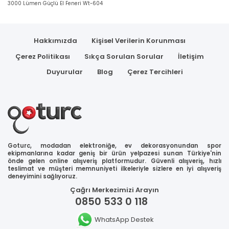
3000 Lümen Güçlü El Feneri Wt-604
Hakkımızda
Kişisel Verilerin Korunması
Çerez Politikası
Sıkça Sorulan Sorular
İletişim
Duyurular
Blog
Çerez Tercihleri
Goturc, modadan elektroniğe, ev dekorasyonundan spor
ekipmanlarına kadar geniş bir ürün yelpazesi sunan Türkiye'nin
önde gelen online alışveriş platformudur. Güvenli alışveriş, hızlı
teslimat ve müşteri memnuniyeti ilkeleriyle sizlere en iyi alışveriş
deneyimini sağlıyoruz.
Çağrı Merkezimizi Arayın
0850 533 0 118
WhatsApp Destek