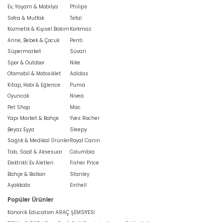
Ev, Yaşam & Mobilya
Philips
Sofra & Mutfak
Tefal
Kozmetik & Kişisel Bakım
Korkmaz
Anne, Bebek & Çocuk
Penti
Süpermarket
Süvari
Spor & Outdoor
Nike
Otomobil & Motosiklet
Adidas
Kitap, Hobi & Eğlence
Puma
Oyuncak
Nivea
Pet Shop
Mac
Yapı Market & Bahçe
Yves Rocher
Beyaz Eşya
Sleepy
Sağlık & Medikal Ürünler
Royal Canin
Takı, Saat & Aksesuar
Columbia
Elektrikli Ev Aletleri
Fisher Price
Bahçe & Balkon
Stanley
Ayakkabı
Einhell
Popüler Ürünler
Kanonik Education ARAÇ ŞEMSİYESİ