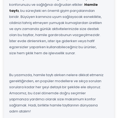
konforunuzu ve sağlığınızı doğrudan etkiler.
Hamile
taytı
, bu süreçteki en önemli giyim parçalarından
biridir. Büyüyen karnınıza uyum sağlayacak esneklikte,
cildinizi tahriş etmeyen yumuşak kumaşlardan üretilen
ve aynı zamanda günlük aktivitelerinizde size destek
olan bu taytlar, hamile gardırobunun vazgeçilmezidir.
İster evde dinlenirken, ister işe giderken veya hafif
egzersizler yaparken kullanabileceğiniz bu ürünler,
size hem şıklık hem de işlevsellik sunar.
Bu yazımızda, hamile taytı alırken nelere dikkat etmeniz
gerektiğinden, en popüler modellere ve sıkça sorulan
sorulara kadar her şeyi detaylı bir şekilde ele alıyoruz.
Amacımız, bu özel dönemde doğru seçimler
yapmanıza yardımcı olarak size maksimum konfor
sağlamak. Hadi, birlikte hamile taytlarının dünyasına
adım atalım!