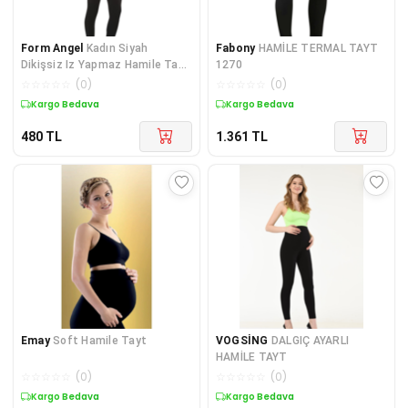
Form Angel
Kadın Siyah
Fabony
HAMİLE TERMAL TAYT
Dikişsiz Iz Yapmaz Hamile Tayt
1270
5402-h
☆
☆
☆
☆
☆
(
0
)
☆
☆
☆
☆
☆
(
0
)
Kargo Bedava
Kargo Bedava
480
TL
1.361
TL
Emay
Soft Hamile Tayt
VOGSİNG
DALGIÇ AYARLI
HAMİLE TAYT
☆
☆
☆
☆
☆
(
0
)
☆
☆
☆
☆
☆
(
0
)
Kargo Bedava
Kargo Bedava