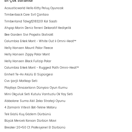
En Çok Satanlar
Acousticworld Hello Kitty Peluş Oyuncak
Timberback Core Sırt Çantası
Timberland Tdwgf2183201 Kol Saati
Ahşap Marin Deniz Feneri Dekoratif Hediyelik
Bee Garden Sivi Propolis Ekstrakt
Columbia Erkek Mont - White Out İi Omni-Heat™
Helly Hansen Mount Polar Fleece
Helly Hansen Zippy Polar Mont
Helly Hansen Block Fullzip Polar
Columbia Erkek Mont - Rugged Path Omni-Heat™
Einhell Te-Hv Akülü El Süpürgesi
Cvs Şarjli Matkap Seti
Playtoys Dinazorların Dünyası Oyun Kumu
Mini Okçuluk Seti Kutulu Vantuzlu Ok Yay Seti
Abbalone Sumo Akil Zeka Strateji Oyunu
4 Zamanlı Vitesli Bot-Tekne Motoru
Tek Gözlü Kuş Gözlem Dürbünü
Büyük Mercek Korsan Dürbün Mavi
Breaker 20×50 Ct Profesyonel El Dürbünü