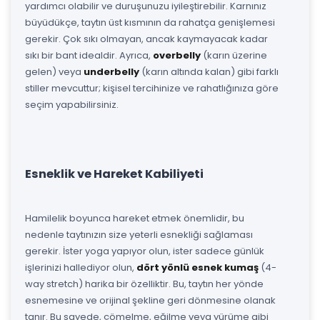
yardımcı olabilir ve duruşunuzu iyileştirebilir. Karnınız
büyüdükçe, taytın üst kısmının da rahatça genişlemesi
gerekir. Çok sıkı olmayan, ancak kaymayacak kadar
sıkı bir bant idealdir. Ayrıca,
overbelly
(karın üzerine
gelen) veya
underbelly
(karın altında kalan) gibi farklı
stiller mevcuttur; kişisel tercihinize ve rahatlığınıza göre
seçim yapabilirsiniz.
Esneklik ve Hareket Kabiliyeti
Hamilelik boyunca hareket etmek önemlidir, bu
nedenle taytınızın size yeterli esnekliği sağlaması
gerekir. İster yoga yapıyor olun, ister sadece günlük
işlerinizi hallediyor olun,
dört yönlü esnek kumaş
(4-
way stretch) harika bir özelliktir. Bu, taytın her yönde
esnemesine ve orijinal şekline geri dönmesine olanak
tanır. Bu sayede, çömelme, eğilme veya yürüme gibi