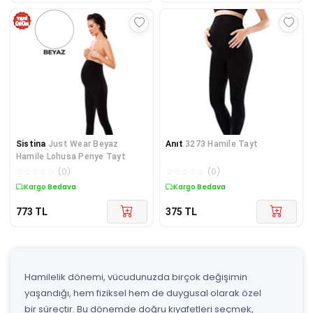
Sistina
Just Wear Beyaz
Anıt
3273 Hamile Tayt
Hamile Lohusa Penye Tayt
☆
☆
☆
☆
☆
(
0
)
☆
☆
☆
☆
☆
(
0
)
Kargo Bedava
Kargo Bedava
773
TL
375
TL
Hamilelik dönemi, vücudunuzda birçok değişimin
yaşandığı, hem fiziksel hem de duygusal olarak özel
bir süreçtir. Bu dönemde doğru kıyafetleri seçmek,