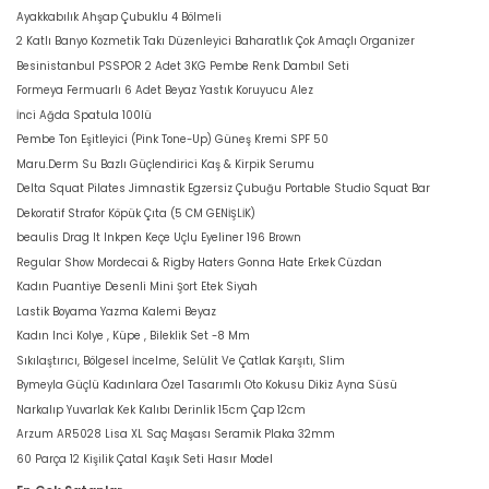
Ayakkabılık Ahşap Çubuklu 4 Bölmeli
2 Katlı Banyo Kozmetik Takı Düzenleyici Baharatlık Çok Amaçlı Organizer
Besinistanbul PSSPOR 2 Adet 3KG Pembe Renk Dambıl Seti
Formeya Fermuarlı 6 Adet Beyaz Yastık Koruyucu Alez
İnci Ağda Spatula 100lü
Pembe Ton Eşitleyici (Pink Tone-Up) Güneş Kremi SPF 50
Maru.Derm Su Bazlı Güçlendirici Kaş & Kirpik Serumu
Delta Squat Pilates Jimnastik Egzersiz Çubuğu Portable Studio Squat Bar
Dekoratif Strafor Köpük Çıta (5 CM GENİŞLİK)
beaulis Drag It Inkpen Keçe Uçlu Eyeliner 196 Brown
Regular Show Mordecai & Rigby Haters Gonna Hate Erkek Cüzdan
Kadın Puantiye Desenli Mini Şort Etek Siyah
Lastik Boyama Yazma Kalemi Beyaz
Kadın Inci Kolye , Küpe , Bileklik Set -8 Mm
Sıkılaştırıcı, Bölgesel İncelme, Selülit Ve Çatlak Karşıtı, Slim
Bymeyla Güçlü Kadınlara Özel Tasarımlı Oto Kokusu Dikiz Ayna Süsü
Narkalıp Yuvarlak Kek Kalıbı Derinlik 15cm Çap 12cm
Arzum AR5028 Lisa XL Saç Maşası Seramik Plaka 32mm
60 Parça 12 Kişilik Çatal Kaşık Seti Hasır Model