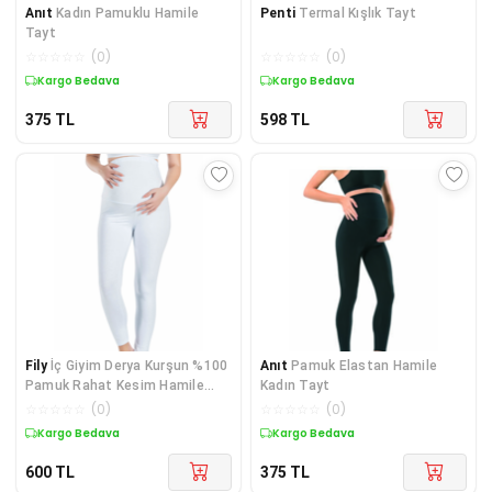
Anıt
Kadın Pamuklu Hamile
Penti
Termal Kışlık Tayt
Tayt
☆
☆
☆
☆
☆
(
0
)
☆
☆
☆
☆
☆
(
0
)
Kargo Bedava
Kargo Bedava
375
TL
598
TL
Fily
İç Giyim Derya Kurşun %100
Anıt
Pamuk Elastan Hamile
Pamuk Rahat Kesim Hamile
Kadın Tayt
Tayt
☆
☆
☆
☆
☆
(
0
)
☆
☆
☆
☆
☆
(
0
)
Kargo Bedava
Kargo Bedava
600
TL
375
TL