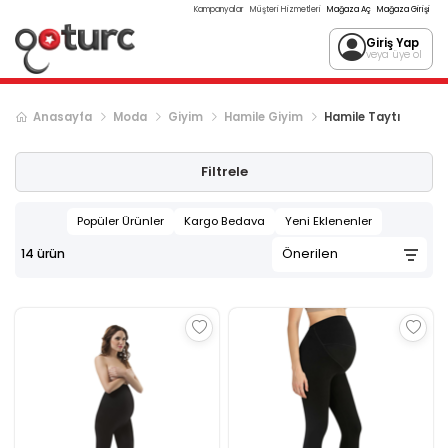
Kampanyalar
Müşteri Hizmetleri
Mağaza Aç
Mağaza Girişi
Giriş Yap
veya üye ol
Anasayfa
Moda
Giyim
Hamile Giyim
Hamile Taytı
Filtrele
Popüler Ürünler
Kargo Bedava
Yeni Eklenenler
14
ürün