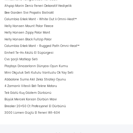
Ahşap Marin Deniz Feneri Dekoratif Hediyelik
Bee Garden Sivi Propolis Ekstrakt
Columbia Erkek Mont - White Out İi Omni-Heat™
Helly Hansen Mount Polar Fleece
Helly Hansen Zippy Polar Mont
Helly Hansen Block Fullzip Polar
Columbia Erkek Mont - Rugged Path Omni-Heat™
Einhell Te-Hv Akülü El Süpürgesi
Cvs Şarjli Matkap Seti
Playtoys Dinazorların Dünyası Oyun Kumu
Mini Okçuluk Seti Kutulu Vantuzlu Ok Yay Seti
Abbalone Sumo Akil Zeka Strateji Oyunu
4 Zamanlı Vitesli Bot-Tekne Motoru
Tek Gözlü Kuş Gözlem Dürbünü
Büyük Mercek Korsan Dürbün Mavi
Breaker 20×50 Ct Profesyonel El Dürbünü
3000 Lümen Güçlü El Feneri Wt-604