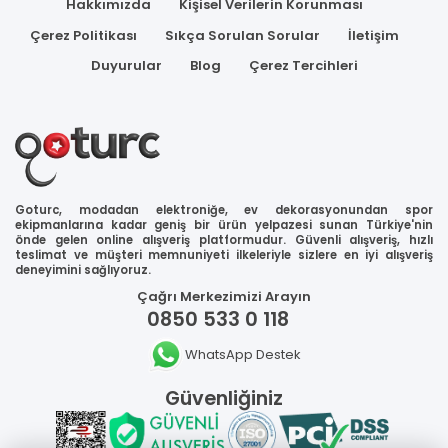
Hakkımızda
Kişisel Verilerin Korunması
Çerez Politikası
Sıkça Sorulan Sorular
İletişim
Duyurular
Blog
Çerez Tercihleri
Goturc, modadan elektroniğe, ev dekorasyonundan spor
ekipmanlarına kadar geniş bir ürün yelpazesi sunan Türkiye'nin
önde gelen online alışveriş platformudur. Güvenli alışveriş, hızlı
teslimat ve müşteri memnuniyeti ilkeleriyle sizlere en iyi alışveriş
deneyimini sağlıyoruz.
Çağrı Merkezimizi Arayın
0850 533 0 118
WhatsApp Destek
Güvenliğiniz