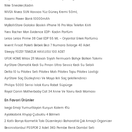
Nike Sneaker,Kadın
NIVEA Nivea SUN Hassas Yüz Güneş Kremi 50ml,
Xiaomi Power Bank 10000mAh
MyBalliStore Galaksi Baskılı iPhone 16 Pro Max Telefon Kılıfı
Yves Rocher Mon Evidence EDP- Kadın Parfüm
Lelas Lelas Prime 38 Cool EDP 55 ML – Oryantal Erkek Parfümü
levent Fırsat Paketi Bebek Bezi 7 Numara Xxlarge 40 Adet
Sleepy YÜZEY TEMİZLİK HAVLUSU 100 ADET
UFUK HOME Milas 211 Masalı Siyah Fermuarlı Bahçe Balkon Takımı
AyrStore Otomatik Kedi Su Pınarı Ultra Sessiz Kedi Su Sebili
Delta 10 lu Pilates Seti Pilates Matı Pilates Topu Pilates Lastiği
AyrStore Saç Düzleştirici Ve Maşa İkili Saç Şekillendirici
Philips 5000 Serisi Islak Kuru Robot Süpürge
Royal Canin Motherbaby Cat 34 Anne Ve Yavru Kedi Maması
En Favori Ürünler
İsego Emoji Yumurtlayan Kurşun Kalem 4'lü
Ayakkabılık Ahşap Çubuklu 4 Bölmeli
2 Katlı Banyo Kozmetik Takı Düzenleyici Baharatlık Çok Amaçlı Organizer
Besinistanbul PSSPOR 2 Adet 3KG Pembe Renk Dambıl Seti