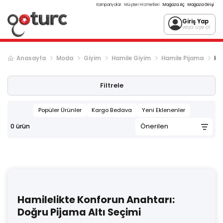
Kampanyalar
Müşteri Hizmetleri
Mağaza Aç
Mağaza Girişi
Giriş Yap
veya üye ol
Anasayfa
Moda
Giyim
Hamile Giyim
Hamile Pijama
Ham
Filtrele
Popüler Ürünler
Kargo Bedava
Yeni Eklenenler
0
ürün
Hamilelikte Konforun Anahtarı:
Doğru Pijama Altı Seçimi