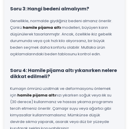
Soru 3: Hangi bedeni almalıyım?
Genellikle, normalde giydiğiniz bedeni almanız önerilir.
Çünkü
hamile pijama altı
modelleri, büyüyen karın
düşünülerek tasarlanmıştır. Ancak, özellikle ikiz gebelik
durumunda veya çok hızlı kilo alıyorsanız, bir büyük
beden seçmek daha konforlu olabilir. Mutlaka ürün
açıklamalarındaki beden tablosunu kontrol edin.
Soru 4: Hamile pijama altı yıkanırken nelere
dikkat edilmeli?
Kumaşın ömrünü uzatmak ve deformasyonu önlemek
için
hamile pijama altı
nızı yıkarken soğuk veya ılık su
(30 derece) kullanmanız ve hassas yıkama programını
tercih etmeniz önerilir. Çamaşır suyu veya ağartıcı gibi
kimyasallar kullanmamalısınız. Mümkünse düşük
devirde sıkma yaparak, asarak veya düz bir yüzeyde
kurutarak şeklini koruyabilirsiniz.