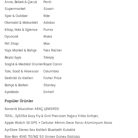
Anne, Bebek & Çocuk
Penti
Süpermarket
Süvari
Spor & Outdoor
Nike
Otomobil & Motosiklet
Adidas
Kitap, Hobi & Eğlence
Puma
Oyuncak
Nivea
Pet Shop
Mac
Yapı Market & Bahçe
Yves Rocher
Beyaz Eşya
Sleepy
Sağlık & Medikal Ürünler
Royal Canin
Takı, Saat & Aksesuar
Columbia
Elektrikli Ev Aletleri
Fisher Price
Bahçe & Balkon
Stanley
Ayakkabı
Einhell
Popüler Ürünler
Kanonik Education ARAÇ ŞEMSİYESİ
TEFAL , Ey505d Easy Fry & Grill Precision Yağsız Fritöz Airfryer,
Apple Watch SE GPS + Cellular 44mm Gece Yarısı Alüminyum Kasa
AyrStore Stereo Ses Kaliteli Bluetooth Kulaklık
Ray-Ban 4340 710/M2 50 Unisex Güneş Gözlüğü