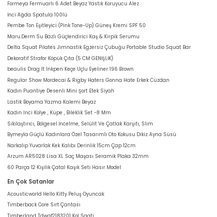
Formeya Fermuarlı 6 Adet Beyaz Yastık Koruyucu Alez
İnci Ağda Spatula 100lü
Pembe Ton Eşitleyici (Pink Tone-Up) Güneş Kremi SPF 50
Maru.Derm Su Bazlı Güçlendirici Kaş & Kirpik Serumu
Delta Squat Pilates Jimnastik Egzersiz Çubuğu Portable Studio Squat Bar
Dekoratif Strafor Köpük Çıta (5 CM GENİŞLİK)
beaulis Drag It Inkpen Keçe Uçlu Eyeliner 196 Brown
Regular Show Mordecai & Rigby Haters Gonna Hate Erkek Cüzdan
Kadın Puantiye Desenli Mini Şort Etek Siyah
Lastik Boyama Yazma Kalemi Beyaz
Kadın Inci Kolye , Küpe , Bileklik Set -8 Mm
Sıkılaştırıcı, Bölgesel İncelme, Selülit Ve Çatlak Karşıtı, Slim
Bymeyla Güçlü Kadınlara Özel Tasarımlı Oto Kokusu Dikiz Ayna Süsü
Narkalıp Yuvarlak Kek Kalıbı Derinlik 15cm Çap 12cm
Arzum AR5028 Lisa XL Saç Maşası Seramik Plaka 32mm
60 Parça 12 Kişilik Çatal Kaşık Seti Hasır Model
En Çok Satanlar
Acousticworld Hello Kitty Peluş Oyuncak
Timberback Core Sırt Çantası
Timberland Tdwgf2183201 Kol Saati