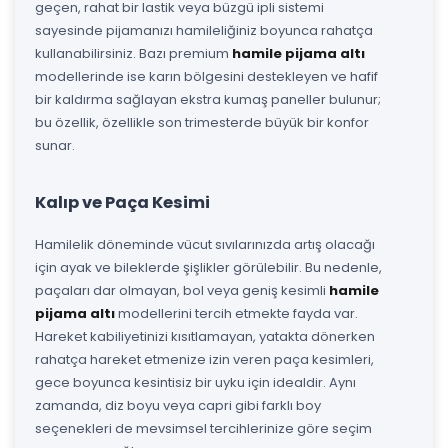
geçen, rahat bir lastik veya büzgü ipli sistemi
sayesinde pijamanızı hamileliğiniz boyunca rahatça
kullanabilirsiniz. Bazı premium
hamile pijama altı
modellerinde ise karın bölgesini destekleyen ve hafif
bir kaldırma sağlayan ekstra kumaş paneller bulunur;
bu özellik, özellikle son trimesterde büyük bir konfor
sunar.
Kalıp ve Paça Kesimi
Hamilelik döneminde vücut sıvılarınızda artış olacağı
için ayak ve bileklerde şişlikler görülebilir. Bu nedenle,
paçaları dar olmayan, bol veya geniş kesimli
hamile
pijama altı
modellerini tercih etmekte fayda var.
Hareket kabiliyetinizi kısıtlamayan, yatakta dönerken
rahatça hareket etmenize izin veren paça kesimleri,
gece boyunca kesintisiz bir uyku için idealdir. Aynı
zamanda, diz boyu veya capri gibi farklı boy
seçenekleri de mevsimsel tercihlerinize göre seçim