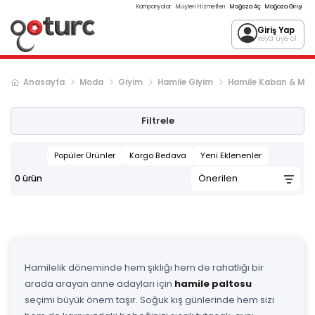
Kampanyalar
Müşteri Hizmetleri
Mağaza Aç
Mağaza Girişi
Giriş Yap
veya üye ol
Anasayfa
Moda
Giyim
Hamile Giyim
Hamile Kaban & Mo
Filtrele
Popüler Ürünler
Kargo Bedava
Yeni Eklenenler
0
ürün
Hamilelik döneminde hem şıklığı hem de rahatlığı bir
arada arayan anne adayları için
hamile paltosu
seçimi büyük önem taşır. Soğuk kış günlerinde hem sizi