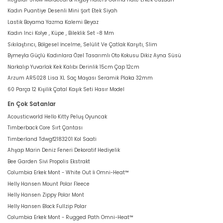
Kadın Puantiye Desenli Mini Şort Etek Siyah
Lastik Boyama Yazma Kalemi Beyaz
Kadın Inci Kolye , Küpe , Bileklik Set -8 Mm
Sıkılaştırıcı, Bölgesel İncelme, Selülit Ve Çatlak Karşıtı, Slim
Bymeyla Güçlü Kadınlara Özel Tasarımlı Oto Kokusu Dikiz Ayna Süsü
Narkalıp Yuvarlak Kek Kalıbı Derinlik 15cm Çap 12cm
Arzum AR5028 Lisa XL Saç Maşası Seramik Plaka 32mm
60 Parça 12 Kişilik Çatal Kaşık Seti Hasır Model
En Çok Satanlar
Acousticworld Hello Kitty Peluş Oyuncak
Timberback Core Sırt Çantası
Timberland Tdwgf2183201 Kol Saati
Ahşap Marin Deniz Feneri Dekoratif Hediyelik
Bee Garden Sivi Propolis Ekstrakt
Columbia Erkek Mont - White Out İi Omni-Heat™
Helly Hansen Mount Polar Fleece
Helly Hansen Zippy Polar Mont
Helly Hansen Block Fullzip Polar
Columbia Erkek Mont - Rugged Path Omni-Heat™