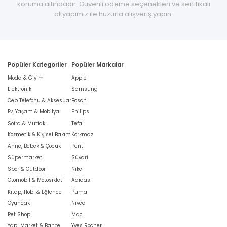
koruma altındadır. Güvenli ödeme seçenekleri ve sertifikalı
altyapımız ile huzurla alışveriş yapın.
Popüler Kategoriler
Popüler Markalar
Moda & Giyim
Apple
Elektronik
Samsung
Cep Telefonu & Aksesuar
Bosch
Ev, Yaşam & Mobilya
Philips
Sofra & Mutfak
Tefal
Kozmetik & Kişisel Bakım
Korkmaz
Anne, Bebek & Çocuk
Penti
Süpermarket
Süvari
Spor & Outdoor
Nike
Otomobil & Motosiklet
Adidas
Kitap, Hobi & Eğlence
Puma
Oyuncak
Nivea
Pet Shop
Mac
Yapı Market & Bahçe
Yves Rocher