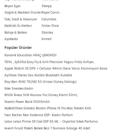
Beyaz Eşya
Sleepy
Sağlık & Medikal Ürünler
Royal Canin
Takı, Saat & Aksesuar
Columbia
Elektrikli Ev Aletleri
Fisher Price
Bahçe & Balkon
Stanley
Ayakkabı
Einhell
Popüler Ürünler
Kanonik Education ARAÇ ŞEMSİYESİ
TEFAL , Ey505d Easy Fry & Grill Precision Yağsız Fritöz Airfryer,
Apple Watch SE GPS + Cellular 44mm Gece Yarısı Alüminyum Kasa
AyrStore Stereo Ses Kaliteli Bluetooth Kulaklık
Ray-Ban 4340 710/M2 50 Unisex Güneş Gözlüğü
Nike Sneaker,Kadın
NIVEA Nivea SUN Hassas Yüz Güneş Kremi 50ml,
Xiaomi Power Bank 10000mAh
MyBalliStore Galaksi Baskılı iPhone 16 Pro Max Telefon Kılıfı
Yves Rocher Mon Evidence EDP- Kadın Parfüm
Lelas Lelas Prime 38 Cool EDP 55 ML – Oryantal Erkek Parfümü
levent Fırsat Paketi Bebek Bezi 7 Numara Xxlarge 40 Adet