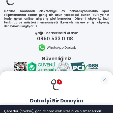
Goturc, modadan elektroniğe, ev dekorasyonundan spor
ekipmanlarına kadar geniş bir ürün yelpazesi sunan Türkiye'nin
önde gelen online alışveriş platformudur. Güvenli alışveriş, hızlı
teslimat ve müşteri memnuniyeti ilkeleriyle sizlere en iyi alışveriş
deneyimini sağlıyoruz.
Çağrı Merkezimizi Arayın
0850 533 0 118
WhatsApp Destek
Güvenliğiniz
Sosyal Medya
Daha İyi Bir Deneyim
Mobil Uygulamalarımız
Goturc mobil uygulamasıyla daha hızlı ve kolay alışveriş
Çerezler (cookie), goturc.com web sitesini ve hizmetlerimizi