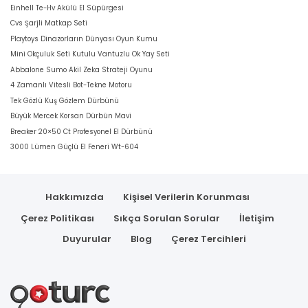
Einhell Te-Hv Akülü El Süpürgesi
Cvs Şarjli Matkap Seti
Playtoys Dinazorların Dünyası Oyun Kumu
Mini Okçuluk Seti Kutulu Vantuzlu Ok Yay Seti
Abbalone Sumo Akil Zeka Strateji Oyunu
4 Zamanlı Vitesli Bot-Tekne Motoru
Tek Gözlü Kuş Gözlem Dürbünü
Büyük Mercek Korsan Dürbün Mavi
Breaker 20×50 Ct Profesyonel El Dürbünü
3000 Lümen Güçlü El Feneri Wt-604
Hakkımızda
Kişisel Verilerin Korunması
Çerez Politikası
Sıkça Sorulan Sorular
İletişim
Duyurular
Blog
Çerez Tercihleri