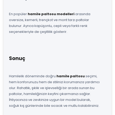
En popüler
hamile paltosu modelleri
arasında
oversize, kemerli, trençkot ve mont tarzı paltolar
bulunur. Ayrıca kapüşonlu, cepli veya farklı renk
seçenekleriyle de çeşitlilik gösterir.
Sonuç
Hamilelik döneminde doğru
hamile paltosu
seçimi,
hem konforunuzu hem de stilinizi korumanıza yardımcı
olur. Rahatlık, şıklık ve işlevselliği bir arada sunan bu
paltolar, hamileliğinizin keyfini çıkarmanızı sağlar.
İhtiyacınıza ve zevkinize uygun bir model bularak,
soğuk kış günlerinde bile sıcacık ve mutlu kalabilirsiniz.