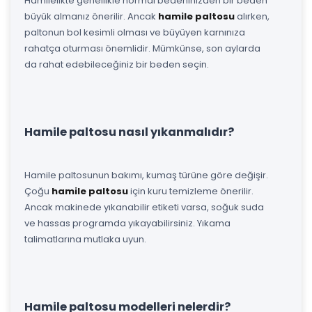
Hamilelikte genellikle normal bedeninizden bir beden
büyük almanız önerilir. Ancak
hamile paltosu
alırken,
paltonun bol kesimli olması ve büyüyen karnınıza
rahatça oturması önemlidir. Mümkünse, son aylarda
da rahat edebileceğiniz bir beden seçin.
Hamile paltosu nasıl yıkanmalıdır?
Hamile paltosunun bakımı, kumaş türüne göre değişir.
Çoğu
hamile paltosu
için kuru temizleme önerilir.
Ancak makinede yıkanabilir etiketi varsa, soğuk suda
ve hassas programda yıkayabilirsiniz. Yıkama
talimatlarına mutlaka uyun.
Hamile paltosu modelleri nelerdir?