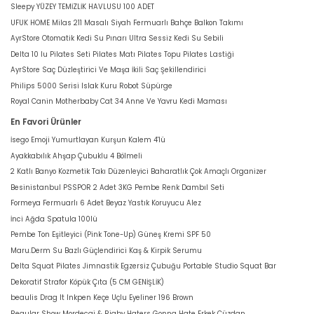
Sleepy YÜZEY TEMİZLİK HAVLUSU 100 ADET
UFUK HOME Milas 211 Masalı Siyah Fermuarlı Bahçe Balkon Takımı
AyrStore Otomatik Kedi Su Pınarı Ultra Sessiz Kedi Su Sebili
Delta 10 lu Pilates Seti Pilates Matı Pilates Topu Pilates Lastiği
AyrStore Saç Düzleştirici Ve Maşa İkili Saç Şekillendirici
Philips 5000 Serisi Islak Kuru Robot Süpürge
Royal Canin Motherbaby Cat 34 Anne Ve Yavru Kedi Maması
En Favori Ürünler
İsego Emoji Yumurtlayan Kurşun Kalem 4'lü
Ayakkabılık Ahşap Çubuklu 4 Bölmeli
2 Katlı Banyo Kozmetik Takı Düzenleyici Baharatlık Çok Amaçlı Organizer
Besinistanbul PSSPOR 2 Adet 3KG Pembe Renk Dambıl Seti
Formeya Fermuarlı 6 Adet Beyaz Yastık Koruyucu Alez
İnci Ağda Spatula 100lü
Pembe Ton Eşitleyici (Pink Tone-Up) Güneş Kremi SPF 50
Maru.Derm Su Bazlı Güçlendirici Kaş & Kirpik Serumu
Delta Squat Pilates Jimnastik Egzersiz Çubuğu Portable Studio Squat Bar
Dekoratif Strafor Köpük Çıta (5 CM GENİŞLİK)
beaulis Drag It Inkpen Keçe Uçlu Eyeliner 196 Brown
Regular Show Mordecai & Rigby Haters Gonna Hate Erkek Cüzdan