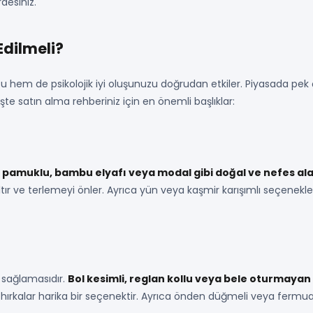
rdesiniz.
Edilmeli?
u hem de psikolojik iyi oluşunuzu doğrudan etkiler. Piyasada pek
şte satın alma rehberiniz için en önemli başlıklar:
e
pamuklu, bambu elyafı veya modal gibi doğal ve nefes al
azaltır ve terlemeyi önler. Ayrıca yün veya kaşmir karışımlı seçenekl
m sağlamasıdır.
Bol kesimli, reglan kollu veya bele oturmayan
li hırkalar harika bir seçenektir. Ayrıca önden düğmeli veya fermu