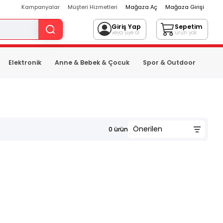
Kampanyalar
Müşteri Hizmetleri
Mağaza Aç
Mağaza Girişi
Giriş Yap
Sepetim
veya üye ol
ürün yok
Elektronik
Anne & Bebek & Çocuk
Spor & Outdoor
0
ürün