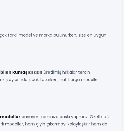
 çok farklı model ve marka bulunurken, size en uygun
abilen kumaşlardan
üretilmiş hırkalar tercih
er kış aylarında sıcak tutarken, hafif örgü modeller
 modeller
büyüyen karnınıza baskı yapmaz. Özellikle 2.
arlı modeller, hem giyip çıkarmayı kolaylaştırır hem de