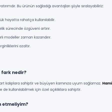
tırımdır. Bu ürünün sağladığı avantajları şöyle sıralayabiliriz:
 hayatta rahatça kullanılabilir.
ik sürecinde özgüveni artırır.
lı modeller zaman kazandırır.
inliklerini azaltır.
 fark nedir?
dart kalıplara sahiptir ve büyüyen karnınıza uyum sağlamaz.
Hamil
e kullanılabilmek için özel açıklıklara sahiptir.
ih etmeliyim?