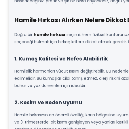
hissedeceğiniz, pratik ve şık bir hırka arıyorsanız, doğru ye
Hamile Hırkası Alırken Nelere Dikkat 
Doğru bir
hamile hırkası
seçimi, hem fiziksel konforunuz
seçeneği bulmak için birkaç kritere dikkat etmek gerekir. İ
1. Kumaş Kalitesi ve Nefes Alabilirlik
Hamilelik hormonları vücut ısısını değiştirebilir. Bu nedenl
edilmelidir. Bu kumaşlar cildi tahriş etmez, alerji riskini 
bahar ve yaz dönemleri için idealdir.
2. Kesim ve Beden Uyumu
Hamile hırkasının en önemli özelliği, karın bölgesine uyu
ve 3. trimesterde, alt kısmı genişleyen veya yanları lastik