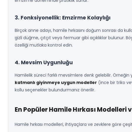
emzirme döneminde pratiklik sunar.
3. Fonksiyonellik: Emzirme Kolaylığı
Birçok anne adayı, hamile hırkasını doğum sonrası da kul
gizli düğme, çıtçıt veya fermuar gibi açıklıklar bulunur. B
özelliği mutlaka kontrol edin.
4. Mevsim Uygunluğu
Hamilelik süreci farklı mevsimlere denk gelebilir. Örneğin y
katmanlı giyinmeye uygun modeller
(ince bir triko v
kollu seçenekler bulundurmanız önerilir.
En Popüler Hamile Hırkası Modelleri 
Hamile hırkası modelleri, ihtiyaçlara ve zevklere göre çeşitl