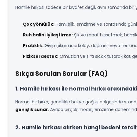
Hamile hırkası sadece bir kıyafet değil, aynı zamanda bir ya
Çok yönlülük:
Hamilelik, emzirme ve sonrasında günlük
Ruh halini iyileştirme:
Şık ve rahat hissetmek, hamilel
Pratiklik:
Giyip çıkarması kolay, düğmeli veya fermuar
Fiziksel destek:
Omuzları ve sırtı sıcak tutarak kas gerg
Sıkça Sorulan Sorular (FAQ)
1. Hamile hırkası ile normal hırka arasındaki
Normal bir hırka, genellikle bel ve göğüs bölgesinde stan
genişlik sunar
. Ayrıca birçok model, emzirme döneminde d
2. Hamile hırkası alırken hangi bedeni terc