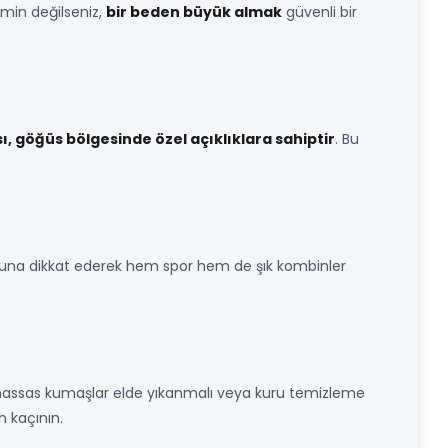
emin değilseniz,
bir beden büyük almak
güvenli bir
, göğüs bölgesinde özel açıklıklara sahiptir
. Bu
una dikkat ederek hem spor hem de şık kombinler
i hassas kumaşlar elde yıkanmalı veya kuru temizleme
n kaçının.