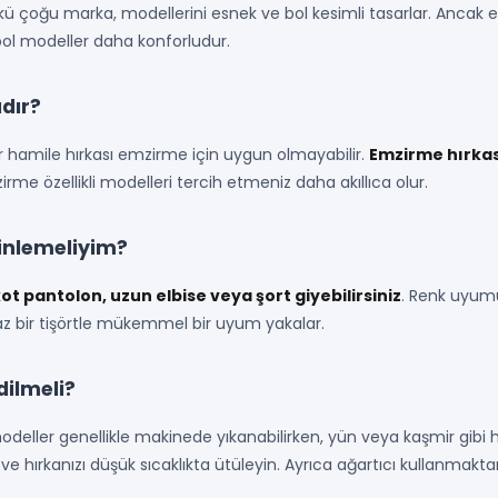
nkü çoğu marka, modellerini esnek ve bol kesimli tasarlar. Ancak 
 bol modeller daha konforludur.
ıdır?
her hamile hırkası emzirme için uygun olmayabilir.
Emzirme hırkası
me özellikli modelleri tercih etmeniz daha akıllıca olur.
binlemeliyim?
kot pantolon, uzun elbise veya şort giyebilirsiniz
. Renk uyum
beyaz bir tişörtle mükemmel bir uyum yakalar.
dilmeli?
odeller genellikle makinede yıkanabilirken, yün veya kaşmir gib
ve hırkanızı düşük sıcaklıkta ütüleyin. Ayrıca ağartıcı kullanmakta