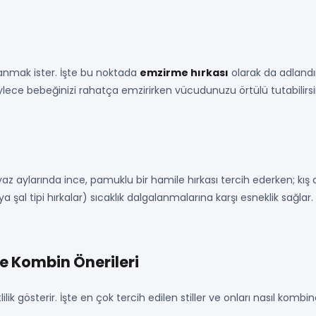
lanmak ister. İşte bu noktada
emzirme hırkası
olarak da adlandır
öylece bebeğinizi rahatça emzirirken vücudunuzu örtülü tutabilirsi
az aylarında ince, pamuklu bir hamile hırkası tercih ederken; kış a
eya şal tipi hırkalar) sıcaklık dalgalanmalarına karşı esneklik s
ve Kombin Önerileri
ilik gösterir. İşte en çok tercih edilen stiller ve onları nasıl kombi