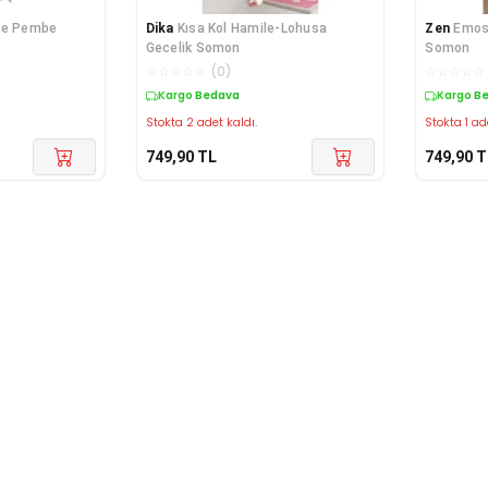
le Pembe
Dika
Kısa Kol Hamile-Lohusa
Zen
Emose
Gecelik Somon
Somon
☆
☆
☆
☆
☆
(
0
)
☆
☆
☆
☆
☆
Kargo Bedava
Kargo B
Stokta 2 adet kaldı.
Stokta 1 ad
749,90
TL
749,90
T