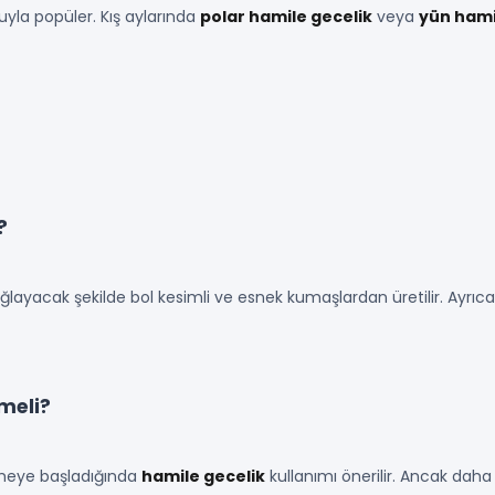
yla popüler. Kış aylarında
polar hamile gecelik
veya
yün hami
?
ayacak şekilde bol kesimli ve esnek kumaşlardan üretilir. Ayrıca 
lmeli?
eşmeye başladığında
hamile gecelik
kullanımı önerilir. Ancak daha 