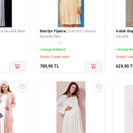
a Gecelik Mavi
Marilyn Pijama
Uzun Kol Lohusa
Haluk Ba
Gecelik Ekru
Gecelik
☆
☆
☆
☆
☆
(
0
)
☆
☆
☆
☆
☆
Kargo Bedava
Kargo B
Stokta 2 adet kaldı.
Stokta 1 ad
789,90
TL
629,90
T