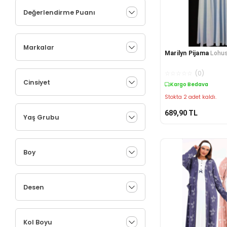
Değerlendirme Puanı
Markalar
Marilyn Pijama
Lohus
☆
☆
☆
☆
☆
(
0
)
Cinsiyet
Kargo Bedava
Stokta 2 adet kaldı.
689,90
TL
Yaş Grubu
Boy
Desen
Kol Boyu