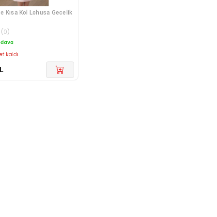
 Kısa Kol Lohusa Gecelik
(
0
)
edava
et kaldı.
L