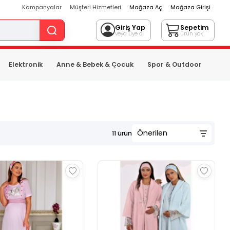
Kampanyalar
Müşteri Hizmetleri
Mağaza Aç
Mağaza Girişi
Giriş Yap
Sepetim
veya üye ol
ürün yok
Elektronik
Anne & Bebek & Çocuk
Spor & Outdoor
11
ürün