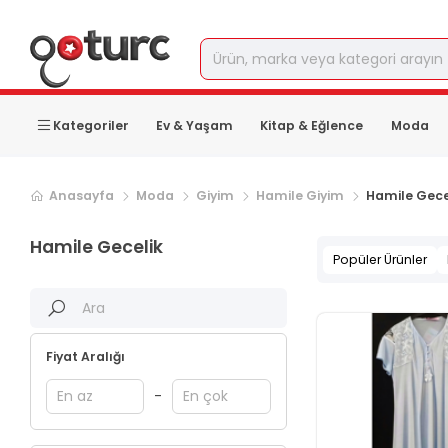
Kategoriler
Ev & Yaşam
Kitap & Eğlence
Moda
Anasayfa
Moda
Giyim
Hamile Giyim
Hamile Gece
Hamile Gecelik
Popüler Ürünler
Fiyat Aralığı
-