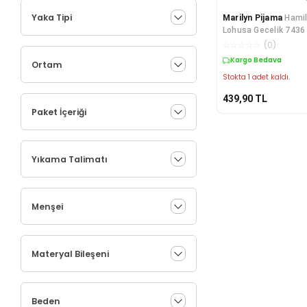
Yaka Tipi
Marilyn Pijama
Hami
Lohusa Gecelik 7436
☆
☆
☆
☆
☆
(
0
)
Kargo Bedava
Ortam
Stokta 1 adet kaldı.
439,90
TL
Paket İçeriği
Yıkama Talimatı
Menşei
Materyal Bileşeni
Beden