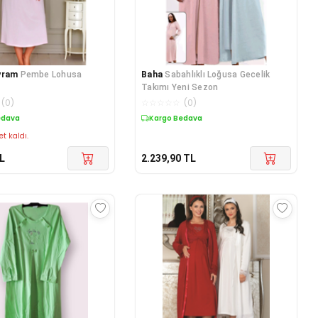
yram
Pembe Lohusa
Baha
Sabahlıklı Loğusa Gecelik
Takımı Yeni Sezon
(
0
)
☆
☆
☆
☆
☆
(
0
)
edava
Kargo Bedava
et kaldı.
L
2.239,90
TL