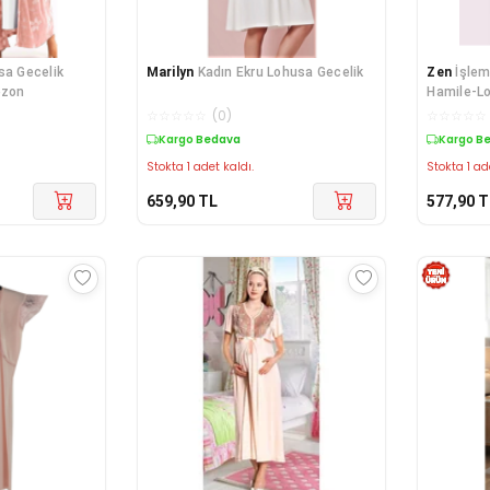
sa Gecelik
Marilyn
Kadın Ekru Lohusa Gecelik
Zen
İşlem
ezon
Hamile-L
☆
☆
☆
☆
☆
(
0
)
☆
☆
☆
☆
☆
Kargo Bedava
Kargo B
Stokta 1 adet kaldı.
Stokta 1 ad
659,90
TL
577,90
T