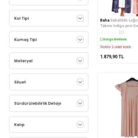
Kol Tipi
Baha
Sabahlıklı Loğu
Takımı Indigo.yeni S
☆
☆
☆
☆
☆
(
0
)
Kumaş Tipi
Kargo Bedava
Stokta 2 adet kaldı.
1.879,90
TL
Materyal
Siluet
Sürdürülebilirlik Detayı
Kalıp