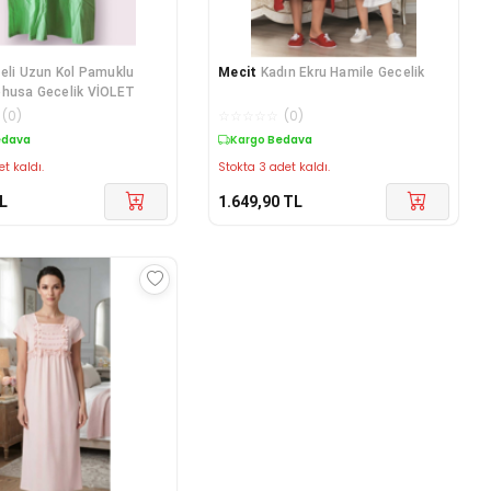
eli Uzun Kol Pamuklu
Mecit
Kadın Ekru Hamile Gecelik
ohusa Gecelik VİOLET
(
0
)
☆
☆
☆
☆
☆
(
0
)
edava
Kargo Bedava
et kaldı.
Stokta 3 adet kaldı.
L
1.649,90
TL