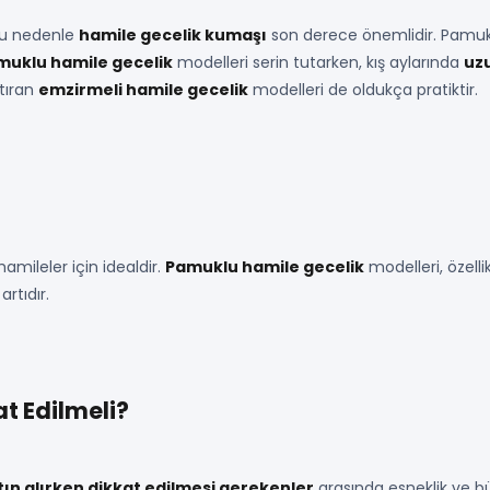
 Bu nedenle
hamile gecelik kumaşı
son derece önemlidir. Pamukl
uklu hamile gecelik
modelleri serin tutarken, kış aylarında
uzu
ştıran
emzirmeli hamile gecelik
modelleri de oldukça pratiktir.
mileler için idealdir.
Pamuklu hamile gecelik
modelleri, özelli
rtıdır.
t Edilmeli?
tın alırken dikkat edilmesi gerekenler
arasında esneklik ve büy