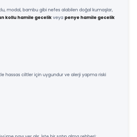
u, modal, bambu gibi nefes alabilen doğal kumaşlar,
n kollu hamile gecelik
veya
penye hamile gecelik
kle hassas ciltler için uygundur ve alerji yapma riski
üme payı yer alır. İşte bir satın alma rehberi: