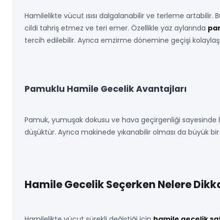
Hamilelikte vücut ısısı dalgalanabilir ve terleme artabilir.
cildi tahriş etmez ve teri emer. Özellikle yaz aylarında
pam
tercih edilebilir. Ayrıca emzirme dönemine geçişi kolayla
Pamuklu Hamile Gecelik Avantajları
Pamuk, yumuşak dokusu ve hava geçirgenliği sayesinde ha
düşüktür. Ayrıca makinede yıkanabilir olması da büyük bir a
Hamile Gecelik Seçerken Nelere Dikka
Hamilelikte vücut sürekli değiştiği için
hamile gecelik sa